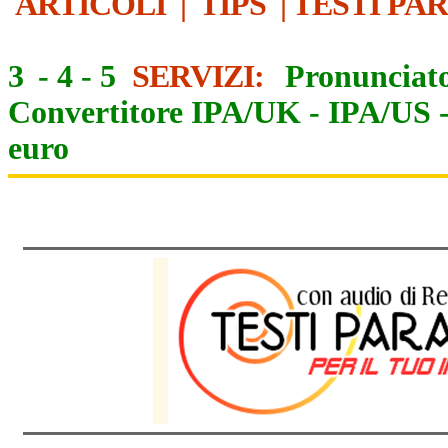
ARTICOLI
|
TIPS
|
TESTI PA
3
-
4
-
5
SERVIZI:
Pronunciato
Convertitore IPA/UK
-
IPA/US
euro