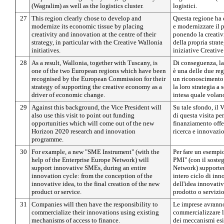
(Wagralim) as well as the logistics cluster.
logistici.
27
This region clearly chose to develop and
Questa regione ha 
modernize its economic tissue by placing
e modernizzare il 
creativity and innovation at the centre of their
ponendo la creativi
strategy, in particular with the Creative Wallonia
della propria strate
initiatives.
iniziative Creativ
28
As a result, Wallonia, together with Tuscany, is
Di conseguenza, la
one of the two European regions which have been
è una delle due re
recognised by the European Commission for their
un riconoscimento
strategy of supporting the creative economy as a
la loro strategia a
driver of economic change.
intesa quale vola
29
Against this background, the Vice President will
Su tale sfondo, il 
also use this visit to point out funding
di questa visita per
opportunities which will come out of the new
finanziamento off
Horizon 2020 research and innovation
ricerca e innovazi
programme.
30
For example, a new "SME Instrument" (with the
Per fare un esempi
help of the Enterprise Europe Network) will
PMI" (con il soste
support innovative SMEs, during an entire
Network) supporter
innovation cycle: from the conception of the
intero ciclo di in
innovative idea, to the final creation of the new
dell'idea innovativ
product or service.
prodotto o servizio
31
Companies will then have the responsibility to
Le imprese avranno
commercialize their innovations using existing
commercializzare l
mechanisms of access to finance.
dei meccanismi esis