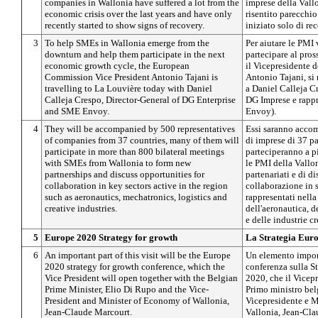
companies in Wallonia have suffered a lot from the
imprese della Vall
economic crisis over the last years and have only
risentito parecchi
recently started to show signs of recovery.
iniziato solo di rec
3
To help SMEs in Wallonia emerge from the
Per aiutare le PMI v
downturn and help them participate in the next
partecipare al pro
economic growth cycle, the European
il Vicepresidente 
Commission Vice President Antonio Tajani is
Antonio Tajani, si
travelling to La Louvière today with Daniel
a Daniel Calleja Cr
Calleja Crespo, Director-General of DG Enterprise
DG Imprese e rapp
and SME Envoy.
Envoy).
4
They will be accompanied by 500 representatives
Essi saranno accom
of companies from 37 countries, many of them will
di imprese di 37 pa
participate in more than 800 bilateral meetings
parteciperanno a pi
with SMEs from Wallonia to form new
le PMI della Vallon
partnerships and discuss opportunities for
partenariati e di d
collaboration in key sectors active in the region
collaborazione in 
such as aeronautics, mechatronics, logistics and
rappresentati nell
creative industries.
dell'aeronautica, d
e delle industrie cr
5
Europe 2020 Strategy for growth
La Strategia Euro
6
An important part of this visit will be the Europe
Un elemento import
2020 strategy for growth conference, which the
conferenza sulla St
Vice President will open together with the Belgian
2020, che il Vicep
Prime Minister, Elio Di Rupo and the Vice-
Primo ministro bel
President and Minister of Economy of Wallonia,
Vicepresidente e M
Jean-Claude Marcourt.
Vallonia, Jean-Cla