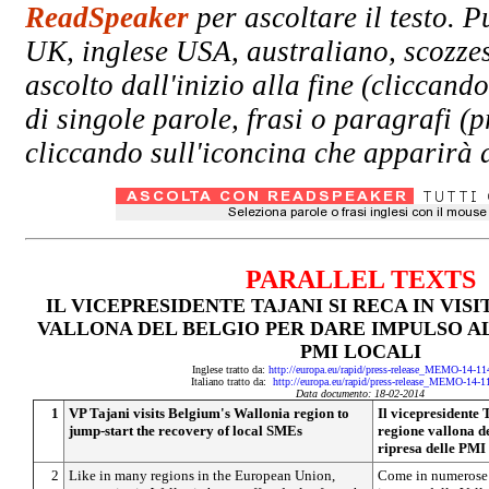
ReadSpeaker
per ascoltare il testo. P
UK, inglese USA, australiano, scozzes
ascolto dall'inizio alla fine (clicc
di singole parole, frasi o paragrafi (
cliccando sull'iconcina che apparirà a
PARALLEL TEXTS
IL VICEPRESIDENTE TAJANI SI RECA IN VIS
VALLONA DEL BELGIO PER DARE IMPULSO A
PMI LOCALI
Inglese tratto da:
http://europa.eu/rapid/press-release_MEMO-14-1
Italiano tratto da:
http://europa.eu/rapid/press-release_MEMO-14-1
Data documento: 18-02-2014
1
VP Tajani visits Belgium's Wallonia region to
Il vicepresidente T
jump-start the recovery of local SMEs
regione vallona d
ripresa delle PMI 
2
Like in many regions in the European Union,
Come in numerose r