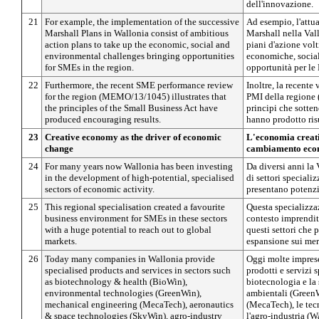
dell'innovazione.
21
For example, the implementation of the successive
Ad esempio, l'attua
Marshall Plans in Wallonia consist of ambitious
Marshall nella Vall
action plans to take up the economic, social and
piani d'azione volt
environmental challenges bringing opportunities
economiche, social
for SMEs in the region.
opportunità per le
22
Furthermore, the recent SME performance review
Inoltre, la recente 
for the region (MEMO/13/1045) illustrates that
PMI della regione
the principles of the Small Business Act have
principi che sotte
produced encouraging results.
hanno prodotto risu
23
Creative economy as the driver of economic
L'economia creati
change
cambiamento eco
24
For many years now Wallonia has been investing
Da diversi anni la 
in the development of high-potential, specialised
di settori speciali
sectors of economic activity.
presentano potenzi
25
This regional specialisation created a favourite
Questa specializza
business environment for SMEs in these sectors
contesto imprendit
with a huge potential to reach out to global
questi settori che 
markets.
espansione sui mer
26
Today many companies in Wallonia provide
Oggi molte imprese
specialised products and services in sectors such
prodotti e servizi s
as biotechnology & health (BioWin),
biotecnologia e la 
environmental technologies (GreenWin),
ambientali (GreenW
mechanical engineering (MecaTech), aeronautics
(MecaTech), le tec
& space technologies (SkyWin), agro-industry
l'agro-industria (W