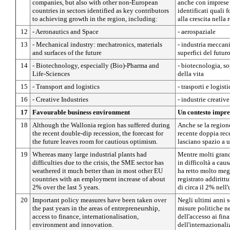
companies, but also with other non-European
anche con imprese d
countries in sectors identified as key contributors
identificati quali
to achieving growth in the region, including:
alla crescita nella 
12
- Aeronautics and Space
- aerospaziale
13
- Mechanical industry: mechatronics, materials
- industria meccani
and surfaces of the future
superfici del futur
14
- Biotechnology, especially (Bio)-Pharma and
- biotecnologia, so
Life-Sciences
della vita
15
- Transport and logistics
- trasporti e logisti
16
- Creative Industries
- industrie creative
17
Favourable business environment
Un contesto impre
18
Although the Wallonia region has suffered during
Anche se la regione
the recent double-dip recession, the forecast for
recente doppia rece
the future leaves room for cautious optimism.
lasciano spazio a 
19
Whereas many large industrial plants had
Mentre molti grand
difficulties due to the crisis, the SME sector has
in difficoltà a caus
weathered it much better than in most other EU
ha retto molto megl
countries with an employment increase of about
registrato addirit
2% over the last 5 years.
di circa il 2% nel
20
Important policy measures have been taken over
Negli ultimi anni s
the past years in the areas of entrepreneurship,
misure politiche n
access to finance, internationalisation,
dell'accesso ai fin
environment and innovation.
dell'internazionali