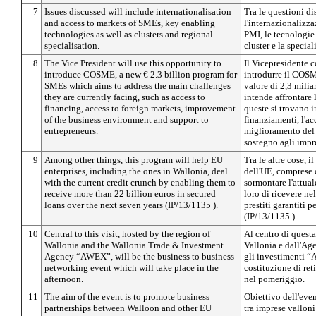
7
Issues discussed will include internationalisation
Tra le questioni di
and access to markets of SMEs, key enabling
l'internazionalizza
technologies as well as clusters and regional
PMI, le tecnologie
specialisation.
cluster e la specia
8
The Vice President will use this opportunity to
Il Vicepresidente c
introduce COSME, a new € 2.3 billion program for
introdurre il COS
SMEs which aims to address the main challenges
valore di 2,3 milia
they are currently facing, such as access to
intende affrontare 
financing, access to foreign markets, improvement
queste si trovano i
of the business environment and support to
finanziamenti, l'acc
entrepreneurs.
miglioramento del 
sostegno agli impr
9
Among other things, this program will help EU
Tra le altre cose, 
enterprises, including the ones in Wallonia, deal
dell'UE, comprese q
with the current credit crunch by enabling them to
sormontare l'attual
receive more than 22 billion euros in secured
loro di ricevere nel
loans over the next seven years (IP/13/1135 ).
prestiti garantiti p
(IP/13/1135 ).
10
Central to this visit, hosted by the region of
Al centro di questa
Wallonia and the Wallonia Trade & Investment
Vallonia e dall'Ag
Agency “AWEX”, will be the business to business
gli investimenti “
networking event which will take place in the
costituzione di ret
afternoon.
nel pomeriggio.
11
The aim of the event is to promote business
Obiettivo dell'eve
partnerships between Walloon and other EU
tra imprese valloni