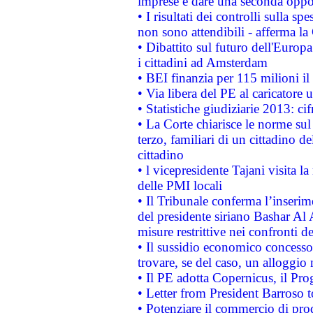
imprese e dare una seconda oppor
• I risultati dei controlli sulla s
non sono attendibili - afferma la
• Dibattito sul futuro dell'Europ
i cittadini ad Amsterdam
• BEI finanzia per 115 milioni i
• Via libera del PE al caricatore u
• Statistiche giudiziarie 2013: ci
• La Corte chiarisce le norme sul 
terzo, familiari di un cittadino 
cittadino
• l vicepresidente Tajani visita l
delle PMI locali
• Il Tribunale conferma l’inserim
del presidente siriano Bashar Al 
misure restrittive nei confronti de
• Il sussidio economico concesso 
trovare, se del caso, un alloggio
• Il PE adotta Copernicus, il Pr
• Letter from President Barroso
• Potenziare il commercio di prod