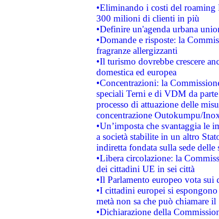
•Eliminando i costi del roaming 
300 milioni di clienti in più
•Definire un'agenda urbana union
•Domande e risposte: la Commiss
fragranze allergizzanti
•Il turismo dovrebbe crescere an
domestica ed europea
•Concentrazioni: la Commissione 
speciali Terni e di VDM da part
processo di attuazione delle misur
concentrazione Outokumpu/In
•Un’imposta che svantaggia le im
a società stabilite in un altro S
indiretta fondata sulla sede delle 
•Libera circolazione: la Commiss
dei cittadini UE in sei città
•Il Parlamento europeo vota sui di
•I cittadini europei si espongono
metà non sa che può chiamare i
•Dichiarazione della Commission