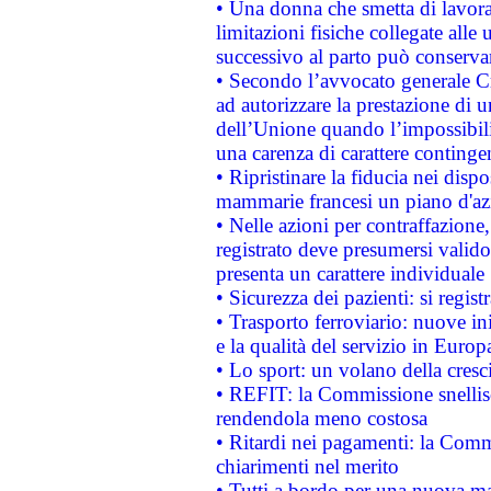
• Una donna che smetta di lavora
limitazioni fisiche collegate alle 
successivo al parto può conservar
• Secondo l’avvocato generale C
ad autorizzare la prestazione di 
dell’Unione quando l’impossibilit
una carenza di carattere contingen
• Ripristinare la fiducia nei disp
mammarie francesi un piano d'azi
• Nelle azioni per contraffazion
registrato deve presumersi valido 
presenta un carattere individuale
• Sicurezza dei pazienti: si regis
• Trasporto ferroviario: nuove iniz
e la qualità del servizio in Europ
• Lo sport: un volano della cresc
• REFIT: la Commissione snellisc
rendendola meno costosa
• Ritardi nei pagamenti: la Commi
chiarimenti nel merito
• Tutti a bordo per una nuova mac