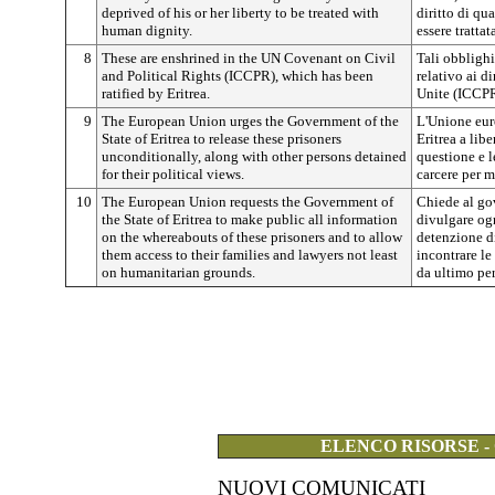
deprived of his or her liberty to be treated with
diritto di qua
human dignity.
essere trattat
8
These are enshrined in the UN Covenant on Civil
Tali obblighi
and Political Rights (ICCPR), which has been
relativo ai di
ratified by Eritrea.
Unite (ICCPR)
9
The European Union urges the Government of the
L'Unione euro
State of Eritrea to release these prisoners
Eritrea a lib
unconditionally, along with other persons detained
questione e l
for their political views.
carcere per m
10
The European Union requests the Government of
Chiede al gov
the State of Eritrea to make public all information
divulgare og
on the whereabouts of these prisoners and to allow
detenzione di
them access to their families and lawyers not least
incontrare le
on humanitarian grounds.
da ultimo per
ELENCO RISORSE -
NUOVI COMUNICATI