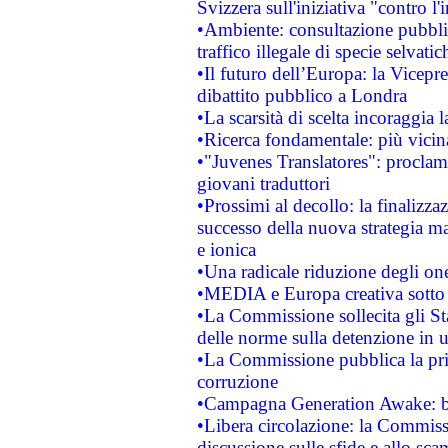
Svizzera sull'iniziativa "contro 
•Ambiente: consultazione pubblic
traffico illegale di specie selvatic
•Il futuro dell’Europa: la Vicep
dibattito pubblico a Londra
•La scarsità di scelta incoraggia l
•Ricerca fondamentale: più vicin
•"Juvenes Translatores": proclama
giovani traduttori
•Prossimi al decollo: la finalizzaz
successo della nuova strategia ma
e ionica
•Una radicale riduzione degli oner
•MEDIA e Europa creativa sotto i r
•La Commissione sollecita gli Sta
delle norme sulla detenzione in 
•La Commissione pubblica la prim
corruzione
•Campagna Generation Awake: bast
•Libera circolazione: la Commiss
discussione sulle sfide e allo sca