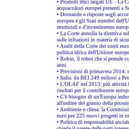
• Prodotti ittici targati UE - La
acquacoltori europei presenti 
• Domande e risposte sugli accor
europea e gli Stati membri dell'U
strutturali e d'investimento euro
• La Corte annulla la direttiva s
sulle infrazioni in materia di sicu
• Audit della Corte dei conti euro
politica idrica dell'Unione europ
• Robin, il robot che si prende c
anni
• Previsioni di primavera 2014: si
• Italia: da BEI 249 milioni a Pr
• L'OLAF nel 2013: più attività i
risultati per il contribuente euro
• C'è bisogno di un'Europa indust
all'ordine del giorno della pros
• Ambiente e clima: la Commissi
euro per 225 nuovi progetti in m
• Politica di responsabilità soci
chiede il parere delle parti interes