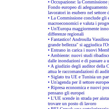
• Occupazione: la Commissione pr
Fondo europeo di adeguamento al
lavoratori in esubero nel settore d
• La Commissione conclude gli es
macroeconomici e valuta i progre
• Un'Europa maggiormente innova
differenze regionali
• Fantastico! Androulla Vassilio
grande bellezza" si aggiudica l'O
• Entrano in carica i nuovi Memb
• Ambiente: nuovi studi ribadisco
dalle inondazioni e di passare a u
• A giudizio degli auditor della
attua le raccomandazioni di aud
• Siglato tra UE e Tunisia un part
• Un'agenda per il settore europe
• Ripresa economica e nuovi post
pensano gli europei
• L’UE scende in strada per aiutar
trovare un posto di lavoro
• BEI-Creval: una cartolarizzazio