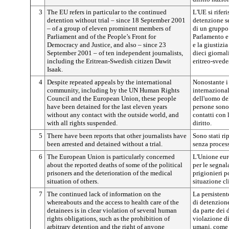
3
The EU refers in particular to the continued
L'UE si rifer
detention without trial – since 18 September 2001
detenzione s
– of a group of eleven prominent members of
di un gruppo
Parliament and of the People’s Front for
Parlamento e
Democracy and Justice, and also – since 23
e la giustizi
September 2001 – of ten independent journalists,
dieci giornali
including the Eritrean-Swedish citizen Dawit
eritreo-svede
Isaak.
4
Despite repeated appeals by the international
Nonostante i 
community, including by the UN Human Rights
internazional
Council and the European Union, these people
dell'uomo de
have been detained for the last eleven years
persone sono
without any contact with the outside world, and
contatti con 
with all rights suspended.
diritto.
5
There have been reports that other journalists have
Sono stati rip
been arrested and detained without a trial.
senza processo
6
The European Union is particularly concerned
L'Unione eur
about the reported deaths of some of the political
per le segnal
prisoners and the deterioration of the medical
prigionieri p
situation of others.
situazione cli
7
The continued lack of information on the
La persisten
whereabouts and the access to health care of the
di detenzione
detainees is in clear violation of several human
da parte dei 
rights obligations, such as the prohibition of
violazione di
arbitrary detention and the right of anyone
umani, come i