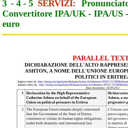
3
-
4
-
5
SERVIZI:
Pronunciato
Convertitore IPA/UK
-
IPA/US
euro
PARALLEL TEX
DICHIARAZIONE DELL'ALTO RAPPRES
ASHTON, A NOME DELL'UNIONE EUROPE
POLITICI IN ERITRE
Inglese tratto da:
http://europa.eu/rapid/pressReleasesAction.do?reference=PESC/12/383&
Italiano tratto da:
http://europa.eu/rapid/pressReleasesAction.do?reference=PESC/12/383
Data documento: 18-09-2012
1
Declaration by the High Representative
Dichiarazion
Catherine Ashton on behalf of the European
Ashton, a no
Union on political prisoners in Eritrea
prigionieri p
2
The European Union remains deeply concerned
L'Unione eur
that the Government of the State of Eritrea
preoccupata p
continues to violate its human rights obligations,
del governo d
under both domestic and international law.
in materia di
diritto nazio