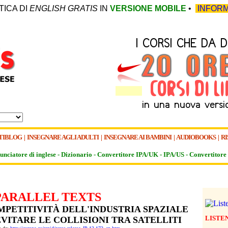
TICA DI
ENGLISH GRATIS
IN
VERSIONE MOBILE
•
INFORM
TIBLOG
|
INSEGNARE AGLI ADULTI
|
INSEGNARE AI BAMBINI
|
AUDIOBOOKS
|
RI
unciatore di inglese -
Dizionario -
Convertitore IPA/UK
-
IPA/US
-
Convertitore 
PARALLEL TEXTS
PETITIVITÀ DELL'INDUSTRIA SPAZIALE
LISTE
VITARE LE COLLISIONI TRA SATELLITI