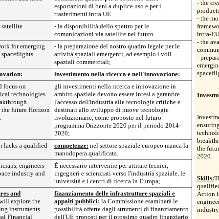
- the cr
esportazioni di beni a duplice uso e per i
products
trasferimenti intra UE
- the m
 satellite
- la disponibilità dello spettro per le
framewor
comunicazioni via satellite nel futuro
intra-EU
- the ava
work for emerging
- la preparazione del nostro quadro legale per le
communi
 spaceflights
attività spaziali emergenti, ad esempio i voli
- prepar
spaziali commerciali;
emerging
spacefli
ovation:
investimento nella ricerca e nell'innovazione:
d focus on
gli investimenti nella ricerca e innovazione in
tical technologies
ambito spaziale devono essere intesi a garantire
Investm
eakthrough
l'accesso dell'industria alle tecnologie critiche e
 the future Horizon
destinati allo sviluppo di nuove tecnologie
Investm
.
rivoluzionarie, come proposto nel futuro
ensuring
programma Orizzonte 2020 per il periodo 2014-
technol
2020;
breakth
 lacks a qualified
competenze:
nel settore spaziale europeo manca la
the fut
manodopera qualificata.
2020.
nicians, engineers
È necessario intervenire per attirare tecnici,
pace industry and
ingegneri e scienziati verso l'industria spaziale, le
Skills:
T
.
università e i centri di ricerca in Europa;
qualifie
ures and
finanziamento delle infrastrutture spaziali e
Action i
ill explore the
appalti pubblici:
la Commissione esaminerà le
engineer
ding instruments
possibilità offerte dagli strumenti di finanziamento
industry
al Financial
dell'UE proposti per il prossimo quadro finanziario