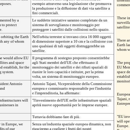
dissemin
urposes.
esempio attraverso una legislazione che promuova
commerc
la produzione e la diffusione di dati via satellite a
fini commerciali.
These in
emented by a
Le suddette iniziative saranno completate da un
surveill
 to protect
sistema di sorveglianza e monitoraggio per
satellit
e.
proteggere i satelliti dalle collisioni nello spazio.
 orbiting the Earth
Nell'orbita terrestre si trovano circa 16 000 oggetti
There ar
with any of whom
di dimensione superiore a 10 cm e la collisione con
Earth la
uno qualsiasi di tali oggetti distruggerebbe un
whom wou
satellite.
me would allow EU
Il programma di sostegno proposto consentirebbe
llites and space
agli Stati membri dell'UE che effettuano il
The pro
d establish, for the
monitoraggio dei satelliti e dei rifiuti spaziali di
EU Membe
g system.
riunire le loro capacità e istituire, per la prima
space de
volta, un sistema di monitoraggio europeo.
establis
monitor
ident Antonio
Antonio Tajani, Vicepresidente della Commissione
 and
europea e commissario responsabile per l'industria
e l'imprenditoria, ha affermato:
Europea
Tajani, 
frastructures will
"l'investimento dell'UE nelle infrastrutture spaziali
Entrepre
usinesses in
aprirà nuove opportunità per le imprese europee.
"EU inve
Tuttavia dobbiamo fare di più.
will ope
y in Europe, we
Senza un'industria spaziale europea dinamica, non
Europe.
its of our
riusciremo a cogliere i frutti dei nostri