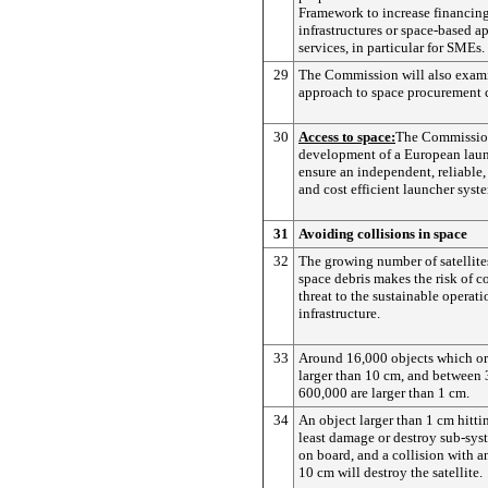
Framework to increase financing
infrastructures or space-based a
services, in particular for SMEs.
29
The Commission will also exami
approach to space procurement 
30
Access to space:
The Commission
development of a European laun
ensure an independent, reliable,
and cost efficient launcher syst
31
Avoiding collisions in space
32
The growing number of satellit
space debris makes the risk of co
threat to the sustainable operati
infrastructure.
33
Around 16,000 objects which orb
larger than 10 cm, and between
600,000 are larger than 1 cm.
34
An object larger than 1 cm hitting
least damage or destroy sub-sys
on board, and a collision with a
10 cm will destroy the satellite.