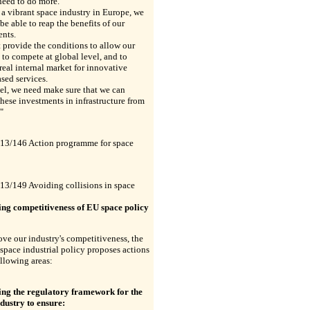
need to do more.
a vibrant space industry in Europe, we
 be able to reap the benefits of our
ents.
provide the conditions to allow our
 to compete at global level, and to
 real internal market for innovative
sed services.
lel, we need make sure that we can
these investments in infrastructure from
"
/146 Action programme for space
/149 Avoiding collisions in space
ng competitiveness of EU space policy
ve our industry's competitiveness, the
pace industrial policy proposes actions
ollowing areas:
ng the regulatory framework for the
dustry to ensure: