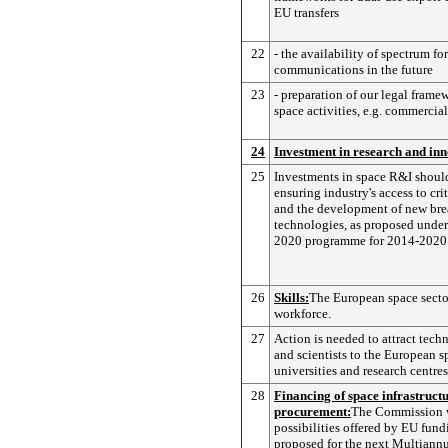
EU transfers
22
- the availability of spectrum for
communications in the future
23
- preparation of our legal frame
space activities, e.g. commercial
24
Investment in research and inn
25
Investments in space R&I shoul
ensuring industry's access to cri
and the development of new br
technologies, as proposed under
2020 programme for 2014-2020
26
Skills:
The European space sector
workforce.
27
Action is needed to attract tech
and scientists to the European s
universities and research centres
28
Financing of space infrastruct
procurement:
The Commission w
possibilities offered by EU fun
proposed for the next Multiannu