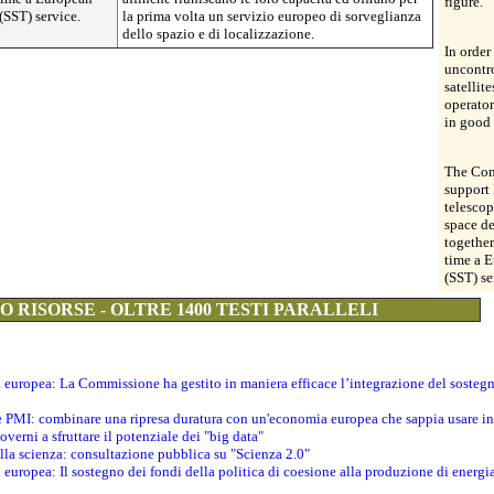
figure.
(SST) service.
la prima volta un servizio europeo di sorveglianza
dello spazio e di localizzazione.
In order
uncontro
satellite
operator
in good 
The Com
support
telescop
space de
together 
time a E
(SST) se
 RISORSE - OLTRE 1400 TESTI PARALLELI
ti europea: La Commissione ha gestito in maniera efficace l’integrazione del sosteg
le PMI: combinare una ripresa duratura con un'economia europea che sappia usare in 
verni a sfruttare il potenziale dei "big data"
della scienza: consultazione pubblica su "Scienza 2.0"
i europea: Il sostegno dei fondi della politica di coesione alla produzione di energi