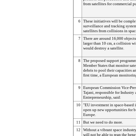
from satellites for commercial p
6
These initiatives will be compl
surveillance and tracking system
satellites from collisions in spac
7
There are around 16,000 objects
larger than 10 cm, a collision 
would destroy a satellite.
8
The proposed support program
Member States that monitor sate
debris to pool their capacities an
first time, a European monitorin
9
European Commission Vice-Pres
Tajani, responsible for Industry
Entrepreneurship, said:
10
"EU investment in space-based in
open up new opportunities for b
Europe.
11
But we need to do more.
12
Without a vibrant space industr
will not be able to reap the benef