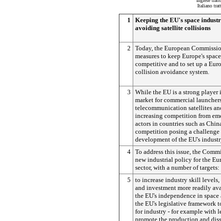
Inglese trat
Italiano trat
1
Keeping the EU's space indust
avoiding satellite collisions
2
Today, the European Commissi
measures to keep Europe's space
competitive and to set up a Euro
collision avoidance system.
3
While the EU is a strong player 
market for commercial launcher
telecommunication satellites and
increasing competition from eme
actors in countries such as Chin
competition posing a challenge t
development of the EU's industr
4
To address this issue, the Comm
new industrial policy for the E
sector, with a number of targets:
5
to increase industry skill levels
and investment more readily ava
the EU's independence in space 
the EU's legislative framework t
for industry - for example with l
promote the production and dis