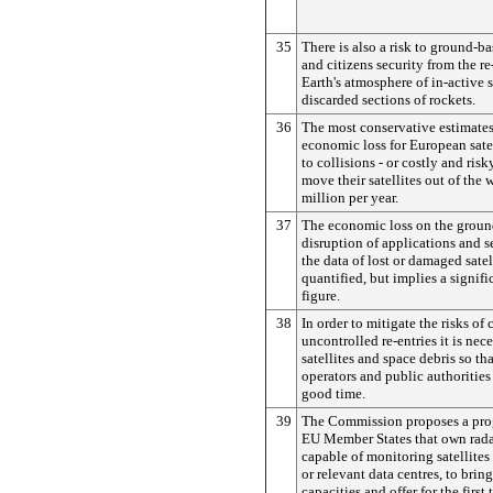
35
There is also a risk to ground-ba
and citizens security from the re
Earth's atmosphere of in-active s
discarded sections of rockets.
36
The most conservative estimates
economic loss for European sate
to collisions - or costly and ri
move their satellites out of the 
million per year.
37
The economic loss on the groun
disruption of applications and se
the data of lost or damaged satel
quantified, but implies a signifi
figure.
38
In order to mitigate the risks of 
uncontrolled re-entries it is nec
satellites and space debris so tha
operators and public authorities
good time.
39
The Commission proposes a pro
EU Member States that own rada
capable of monitoring satellites
or relevant data centres, to bring
capacities and offer for the firs