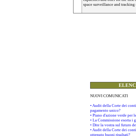
space surveillance and tracking 
ELENCO
NUOVI COMUNICATI
• Audit della Corte dei con
pagamento unico?
• Piano d'azione verde per 
• La Commissione esorta i go
• Dite la vostra sul futuro 
• Audit della Corte dei cont
ottenuto buoni risultati?