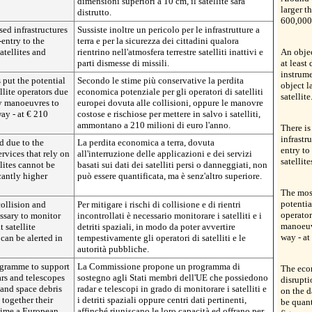
dimensioni superiori a 10 cm, il satellite sarà
larger 
distrutto.
600,000 
sed infrastructures
Sussiste inoltre un pericolo per le infrastrutture a
-entry to the
terra e per la sicurezza dei cittadini qualora
atellites and
rientrino nell'atmosfera terrestre satelliti inattivi e
An objec
parti dismesse di missili.
at least
instrume
 put the potential
Secondo le stime più conservative la perdita
object l
llite operators due
economica potenziale per gli operatori di satelliti
satellite
sky manoeuvres to
europei dovuta alle collisioni, oppure le manovre
way - at € 210
costose e rischiose per mettere in salvo i satelliti,
ammontano a 210 milioni di euro l'anno.
There is
infrastr
d due to the
La perdita economica a terra, dovuta
entry to
rvices that rely on
all'interruzione delle applicazioni e dei servizi
satellit
lites cannot be
basati sui dati dei satelliti persi o danneggiati, non
cantly higher
può essere quantificata, ma è senz'altro superiore.
The most
potentia
collision and
Per mitigare i rischi di collisione e di rientri
operator
essary to monitor
incontrollati è necessario monitorare i satelliti e i
manoeuvr
t satellite
detriti spaziali, in modo da poter avvertire
way - at
 can be alerted in
tempestivamente gli operatori di satelliti e le
autorità pubbliche.
gramme to support
La Commissione propone un programma di
The eco
rs and telescopes
sostegno agli Stati membri dell'UE che possiedono
disrupti
 and space debris
radar e telescopi in grado di monitorare i satelliti e
on the d
 together their
i detriti spaziali oppure centri dati pertinenti,
be quant
t time a European
affinché riuniscano le loro capacità ed offrano per