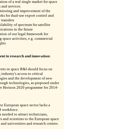
eation of a real single market for space
 and services
onitoring and improvement of the
ks for dual-use export control and
 transfers
ilability of spectrum for satellite
cations in the future
ation of our legal framework for
 space activities, e.g. commercial
ghts
ent in research and innovation:
ents in space R&I should focus on
 industry's access to critical
ogies and the development of new
rough technologies, as proposed under
ure Horizon 2020 programme for 2014-
he European space sector lacks a
d workforce.
s needed to attract technicians,
s and scientists to the European space
 and universities and research centres.