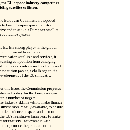
 the EU's space industry competitive
ding satellite collisions
the European Commission proposed
 to keep Europe's space industry
ive and to set up a European satellite
n avoidance system.
e EU is a strong player in the global
for commercial launchers and
unication satellites and services, it
ncreasing competition from emerging
al actors in countries such as China and
competition posing a challenge to the
development of the EU's industry.
ss this issue, the Commission proposes
dustrial policy for the European space
with a number of targets:
ase industry skill levels, to make finance
stment more readily available, to ensure
 independence in space and also to
the EU's legislative framework to make
ver for industry - for example with
ion to promote the production and