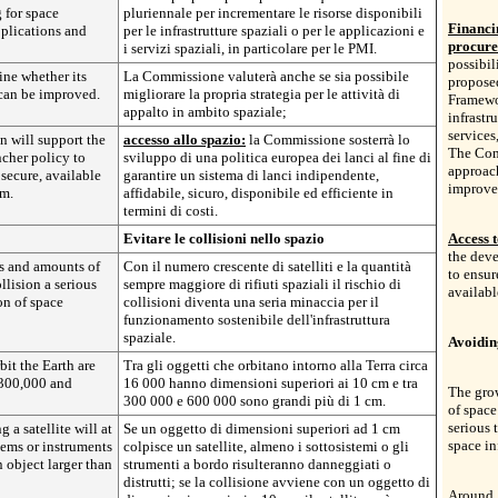
 for space
pluriennale per incrementare le risorse disponibili
Financi
pplications and
per le infrastrutture spaziali o per le applicazioni e
procure
i servizi spaziali, in particolare per le PMI.
possibil
ne whether its
La Commissione valuterà anche se sia possibile
proposed
can be improved.
migliorare la propria strategia per le attività di
Framewor
appalto in ambito spaziale;
infrastr
services
 will support the
accesso allo spazio:
la Commissione sosterrà lo
The Com
cher policy to
sviluppo di una politica europea dei lanci al fine di
approac
 secure, available
garantire un sistema di lanci indipendente,
improve
em.
affidabile, sicuro, disponibile ed efficiente in
termini di costi.
Evitare le collisioni nello spazio
Access t
the dev
es and amounts of
Con il numero crescente di satelliti e la quantità
to ensur
llision a serious
sempre maggiore di rifiuti spaziali il rischio di
availabl
on of space
collisioni diventa una seria minaccia per il
funzionamento sostenibile dell'infrastruttura
spaziale.
Avoiding
it the Earth are
Tra gli oggetti che orbitano intorno alla Terra circa
 300,000 and
16 000 hanno dimensioni superiori ai 10 cm e tra
The gro
300 000 e 600 000 sono grandi più di 1 cm.
of space
serious 
 a satellite will at
Se un oggetto di dimensioni superiori ad 1 cm
space in
tems or instruments
colpisce un satellite, almeno i sottosistemi o gli
n object larger than
strumenti a bordo risulteranno danneggiati o
distrutti; se la collisione avviene con un oggetto di
Around 1