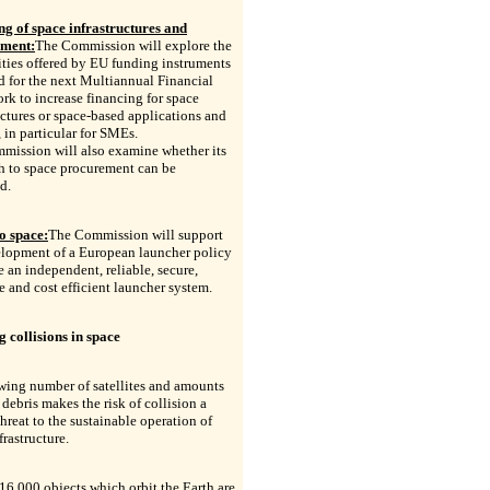
ng of space infrastructures and
ment:
The Commission will explore the
ities offered by EU funding instruments
 for the next Multiannual Financial
k to increase financing for space
uctures or space-based applications and
, in particular for SMEs.
mission will also examine whether its
h to space procurement can be
d.
o space:
The Commission will support
elopment of a European launcher policy
e an independent, reliable, secure,
e and cost efficient launcher system.
 collisions in space
wing number of satellites and amounts
 debris makes the risk of collision a
threat to the sustainable operation of
frastructure.
6,000 objects which orbit the Earth are