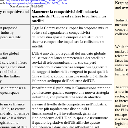
to da:
http://europa.eu/rapid/press-release_IP-13-172_en.htm
Keeping
to da:
http://europa.eu/rapid/press-release_IP-13-172_it.htm
Data documento: 28-02-2013
and avoi
ry competitive and
Mantenere la competitività dell'industria
spaziale dell'Unione ed evitare le collisioni tra
Today, 
satelliti
measures
on proposed
Oggi la Commissione europea ha proposto misure
competit
 industry
volte a salvaguardare la competitività
collisio
pean satellite
dell'industria spaziale europea e ad istituire un
sistema europeo che impedisca la collisione tra
satelliti.
While th
market 
in the global
L'UE è uno dei protagonisti del mercato globale
telecomm
s and
nel settore dei lanci commerciali e dei satelliti e
faces i
 services, it faces
servizi di telecomunicazione, che sta però
industri
rging industrial
affrontando la concorrenza sempre più agguerrita
India - 
a and India -
dei soggetti industriali emergenti in paesi quali la
further 
o the further
Cina e l'India, concorrenza che rende più difficile
y.
l'ulteriore sviluppo dell'industria dell'UE.
To addre
ission proposes a
Per affrontare il problema la Commissione propone
a new in
uropean space
per il settore spaziale europeo una nuova strategia
sector, 
industriale, che prevede una serie di obiettivi:
to incre
, to make finance
elevare il livello delle competenze nell'industria,
and inve
ilable, to ensure
rendere più rapidamente disponibili i
the EU's
and also to reshape
finanziamenti e gli investimenti, garantire
reshape 
o make it a driver
l'indipendenza dell'UE nello spazio e ristrutturare
it a dri
egislation to
il quadro legislativo dell'UE affinché questo
legislat
semination of data
contribuisca a dare impulso all'industria, ad