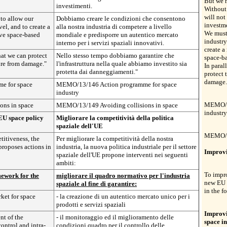
But we 
investimenti.
Without 
will not
to allow our
Dobbiamo creare le condizioni che consentono
investm
el, and to create a
alla nostra industria di competere a livello
We must 
ive space-based
mondiale e predisporre un autentico mercato
industry
interno per i servizi spaziali innovativi.
create a
hat we can protect
Nello stesso tempo dobbiamo garantire che
space-ba
ure from damage."
l'infrastruttura nella quale abbiamo investito sia
In paral
protetta dai danneggiamenti."
protect 
damage.
e for space
MEMO/13/146 Action programme for space
industry
MEMO/13
ns in space
MEMO/13/149 Avoiding collisions in space
industry
EU space policy
Migliorare la competitività della politica
spaziale dell'UE
MEMO/13
titiveness, the
Per migliorare la competitività della nostra
proposes actions in
industria, la nuova politica industriale per il settore
Improvi
spaziale dell'UE propone interventi nei seguenti
ambiti:
To impro
ework for the
migliorare il quadro normativo per l'industria
new EU s
spaziale al fine di garantire:
in the f
rket for space
- la creazione di un autentico mercato unico per i
prodotti e servizi spaziali
Improvi
nt of the
- il monitoraggio ed il miglioramento delle
space in
ontrol and intra-
condizioni quadro per il controllo delle