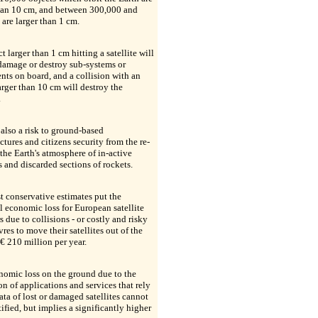
than 10 cm, and between 300,000 and
are larger than 1 cm.
t larger than 1 cm hitting a satellite will
 damage or destroy sub-systems or
nts on board, and a collision with an
arger than 10 cm will destroy the
.
 also a risk to ground-based
uctures and citizens security from the re-
 the Earth's atmosphere of in-active
es and discarded sections of rockets.
 conservative estimates put the
l economic loss for European satellite
s due to collisions - or costly and risky
es to move their satellites out of the
 € 210 million per year.
nomic loss on the ground due to the
on of applications and services that rely
ata of lost or damaged satellites cannot
ified, but implies a significantly higher