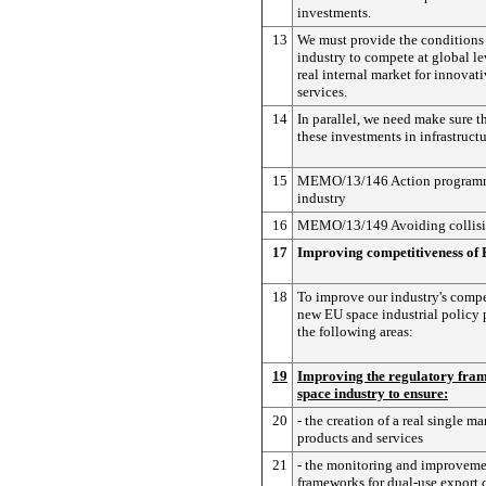
investments.
13
We must provide the conditions 
industry to compete at global lev
real internal market for innovat
services.
14
In parallel, we need make sure t
these investments in infrastruct
15
MEMO/13/146 Action programm
industry
16
MEMO/13/149 Avoiding collisio
17
Improving competitiveness of 
18
To improve our industry's compe
new EU space industrial policy 
the following areas:
19
Improving the regulatory fram
space industry to ensure:
20
- the creation of a real single ma
products and services
21
- the monitoring and improveme
frameworks for dual-use export c