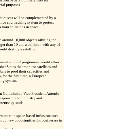
ation of data from satellites for
ial purposes.
itiatives will be complemented by a
ance and tracking system to protect
es from collisions in space.
e around 16,000 objects orbiting the
rger than 10 cm, a collision with any of
ld destroy a satellite.
posed support programme would allow
r States that monitor satellites and
bris to pool their capacities and
h, for the first time, a European
ing system.
n Commission Vice-President Antonio
responsible for Industry and
neurship, said:
stment in space-based infrastructures
n up new opportunities for businesses in