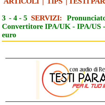
ARTICOLI
|
TIPS
|
TESTI PA
3
-
4
-
5
SERVIZI:
Pronunciato
Convertitore IPA/UK
-
IPA/US
euro