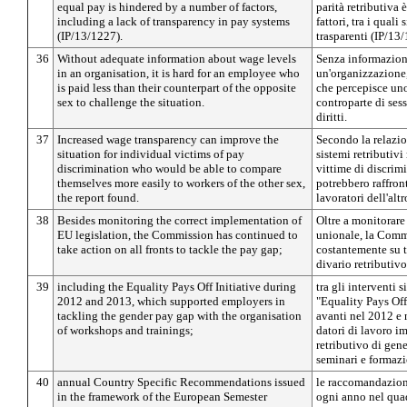
equal pay is hindered by a number of factors,
parità retributiva 
including a lack of transparency in pay systems
fattori, tra i quali
(IP/13/1227).
trasparenti (IP/13
36
Without adequate information about wage levels
Senza informazioni 
in an organisation, it is hard for an employee who
un'organizzazione, 
is paid less than their counterpart of the opposite
che percepisce uno 
sex to challenge the situation.
controparte di ses
diritti.
37
Increased wage transparency can improve the
Secondo la relazio
situation for individual victims of pay
sistemi retributivi
discrimination who would be able to compare
vittime di discrimi
themselves more easily to workers of the other sex,
potrebbero raffron
the report found.
lavoratori dell'altr
38
Besides monitoring the correct implementation of
Oltre a monitorare
EU legislation, the Commission has continued to
unionale, la Comm
take action on all fronts to tackle the pay gap;
costantemente su tu
divario retributivo
39
including the Equality Pays Off Initiative during
tra gli interventi 
2012 and 2013, which supported employers in
"Equality Pays Off
tackling the gender pay gap with the organisation
avanti nel 2012 e 
of workshops and trainings;
datori di lavoro im
retributivo di gen
seminari e formazi
40
annual Country Specific Recommendations issued
le raccomandazioni
in the framework of the European Semester
ogni anno nel qua