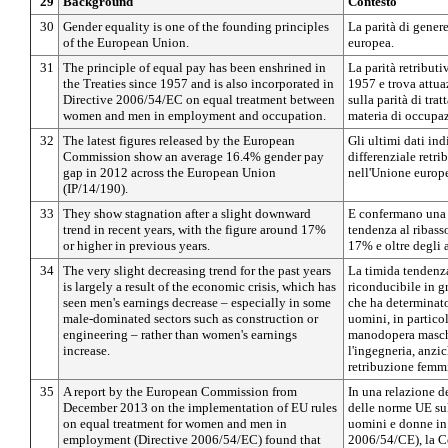
29
Background
Contesto
30
Gender equality is one of the founding principles
La parità di gener
of the European Union.
europea.
31
The principle of equal pay has been enshrined in
La parità retributiv
the Treaties since 1957 and is also incorporated in
1957 e trova attua
Directive 2006/54/EC on equal treatment between
sulla parità di tr
women and men in employment and occupation.
materia di occupa
32
The latest figures released by the European
Gli ultimi dati in
Commission show an average 16.4% gender pay
differenziale retr
gap in 2012 across the European Union
nell'Unione europe
(IP/14/190).
33
They show stagnation after a slight downward
E confermano una 
trend in recent years, with the figure around 17%
tendenza al ribasso
or higher in previous years.
17% e oltre degli 
34
The very slight decreasing trend for the past years
La timida tendenza
is largely a result of the economic crisis, which has
riconducibile in g
seen men's earnings decrease – especially in some
che ha determinato
male-dominated sectors such as construction or
uomini, in particol
engineering – rather than women's earnings
manodopera maschi
increase.
l'ingegneria, anzi
retribuzione femmi
35
A report by the European Commission from
In una relazione d
December 2013 on the implementation of EU rules
delle norme UE sul
on equal treatment for women and men in
uomini e donne in 
employment (Directive 2006/54/EC) found that
2006/54/CE), la C