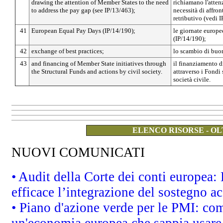
drawing the attention of Member States to the need
richiamano l'atten
to address the pay gap (see IP/13/463);
necessità di affron
retributivo (vedi 
41
European Equal Pay Days (IP/14/190);
le giornate europee
(IP/14/190);
42
exchange of best practices;
lo scambio di buon
43
and financing of Member State initiatives through
il finanziamento d
the Structural Funds and actions by civil society.
attraverso i Fondi s
società civile.
ELENCO RISORSE - OL
NUOVI COMUNICATI
• Audit della Corte dei conti europea
efficace l’integrazione del sostegno 
• Piano d'azione verde per le PMI: co
un'economia europea che sappia usare 