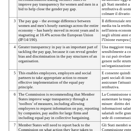
improve pay transparency for women and men in a
gli Stati membri a
bid to help close the gender pay gap.
retributiva di uomi
colmare il divario
3
The pay gap – the average difference between
Il differenziale ret
women and men’s hourly earnings across the entire
media tra la retri
economy – has barely moved in recent years and is
nell'intera econom
stagnating at 16.4% across the European Union
negli ultimi anni 
(IP/14/190).
l'Unione europea (
4
Greater transparency in pay is an important part of
Una maggiore trasp
tackling the pay gap, because it can reveal gender
sensibilmente a co
bias and discrimination in the pay structures of an
in cui può rivelar
organisation.
genere nelle strutt
un'organizzazione
5
This enables employees, employers and social
E consente quindi 
partners to take appropriate action to ensure
parti sociali di i
effective implementation of the equal pay
assicurare l'attuaz
principle.
retributiva.
6
The Commission is recommending that Member
La Commissione ra
States improve wage transparency through a
aumentare la tras
‘toolbox’ of measures, including allowing
misure: diritto dei
employees to request information on pay, reporting
informazioni salari
by companies, pay audits for large firms and
salariali nelle gra
including equal pay in collective bargaining.
sede di contrattazi
7
Member States will need to report back to the
Gli Stati membri so
Commission on what action they have taken to
Commissione entro