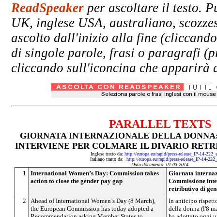
ReadSpeaker
per ascoltare il testo. P
UK, inglese USA, australiano, scozzes
ascolto dall'inizio alla fine (clicc
di singole parole, frasi o paragrafi (
cliccando sull'iconcina che apparirà a
PARALLEL TEXTS
GIORNATA INTERNAZIONALE DELLA DONNA
INTERVIENE PER COLMARE IL DIVARIO RETR
Inglese tratto da:
http://europa.eu/rapid/press-release_IP-14-222
Italiano tratto da:
http://europa.eu/rapid/press-release_IP-14-222
Data documento: 07-03-2014
1
International Women’s Day: Commission takes
Giornata internaz
action to close the gender pay gap
Commissione inter
retributivo di ge
2
Ahead of International Women’s Day (8 March),
In anticipo rispett
the European Commission has today adopted a
della donna (l'8 
Recommendation asking Member States to
ha adottato oggi 