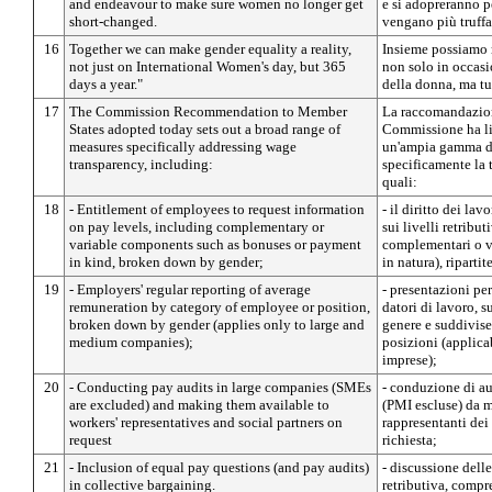
and endeavour to make sure women no longer get
e si adopreranno p
short-changed.
vengano più truffa
16
Together we can make gender equality a reality,
Insieme possiamo r
not just on International Women's day, but 365
non solo in occasi
days a year."
della donna, ma tut
17
The Commission Recommendation to Member
La raccomandazion
States adopted today sets out a broad range of
Commissione ha li
measures specifically addressing wage
un'ampia gamma di
transparency, including:
specificamente la t
quali:
18
- Entitlement of employees to request information
- il diritto dei la
on pay levels, including complementary or
sui livelli retribu
variable components such as bonuses or payment
complementari o v
in kind, broken down by gender;
in natura), ripartit
19
- Employers' regular reporting of average
- presentazioni per
remuneration by category of employee or position,
datori di lavoro, su
broken down by gender (applies only to large and
genere e suddivise
medium companies);
posizioni (applica
imprese);
20
- Conducting pay audits in large companies (SMEs
- conduzione di au
are excluded) and making them available to
(PMI escluse) da m
workers' representatives and social partners on
rappresentanti dei 
request
richiesta;
21
- Inclusion of equal pay questions (and pay audits)
- discussione delle
in collective bargaining.
retributiva, compres