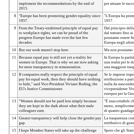
implement the recommendations by the end of
per attuare le rac
2015.
8
"Europe has been promoting gender equality since
"L'Europa ha promo
1957.
1957.
9
From the Treaty-enshrined principle of equal pay
Dal principio della
to workplace rights, we can be proud of the
dal trattato fino ai
progress Europe has made over the last few
possiamo essere fie
decades.
Europa negli ultim
10
But our work mustn't stop here.
Ma non possiamo f
11
Because equal pay is still not yet a reality for
In Europa la parit
women in Europe. That is why we are now asking
una realtà per le 
for more transparency in remuneration.
una maggiore trasp
12
If companies really respect the principle of equal
Se le imprese rispe
pay for equal work, then they should have nothing
retribuzione a par
to hide," said Vice-President Viviane Reding, the
nulla da nasconder
EU's Justice Commissioner.
vicepresidente Vi
europea per la Gius
13
“Women should not be paid less simply because
"È inaccettabile c
they are kept in the dark about what their male
meno, semplicemen
colleagues earn.
di quanto guadagn
14
Greater transparency will help close the gender pay
La trasparenza con
gap.
retributivo di gene
15
I hope Member States will take up the challenge
Spero che gli Stat