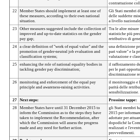
contrattazione coll
22
Member States should implement at least one of
Gli Stati membri 
these measures, according to their own national
delle suddette mis
situation.
a livello nazionale
23
Other measures suggested include the collection of
Tra le altre misure
improved and up-to-date statistics on the gender
statistiche più pre
pay gap;
retributivo di gene
24
a clear definition of "work of equal value" and the
una definizione pr
promotion of gender-neutral job evaluation and
pari valore" e la 
classification systems;
valutazione e clas
25
enhancing the role of national equality bodies in
il rafforzamento de
tackling gender pay discrimination;
per le pari opportu
discriminazione re
26
monitoring and enforcement of the equal pay
il monitoraggio e l
principle and awareness-raising activities.
parità delle retribu
sensibilizzazione.
27
Next steps:
Prossime tappe:
28
Member States have until 31 December 2015 to
gli Stati membri 
inform the Commission as to the steps they have
2015 per informare
taken to implement the Recommendation, after
adottate per attua
which the Commission will assess the progress
dopodiché la Comm
made and any need for further action.
realizzati e l'event
provvedimenti.