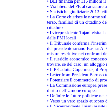
• BEI finanzia per 115 milioni i
• Via libera del PE al caricatore u
• Statistiche giudiziarie 2013: ci
• La Corte chiarisce le norme sul 
terzo, familiari di un cittadino 
cittadino
• l vicepresidente Tajani visita l
delle PMI locali
• Il Tribunale conferma l’inserim
del presidente siriano Bashar Al 
misure restrittive nei confronti de
• Il sussidio economico concesso 
trovare, se del caso, un alloggio
• Il PE adotta Copernicus, il Pr
• Letter from President Barroso
• Potenziare il commercio di prod
• La Commissione europea presen
diritto nell’Unione europea
• Definire le future politiche nel 
• Verso un vero spazio europeo di 
• Il Vicepresidente Tajani assiste