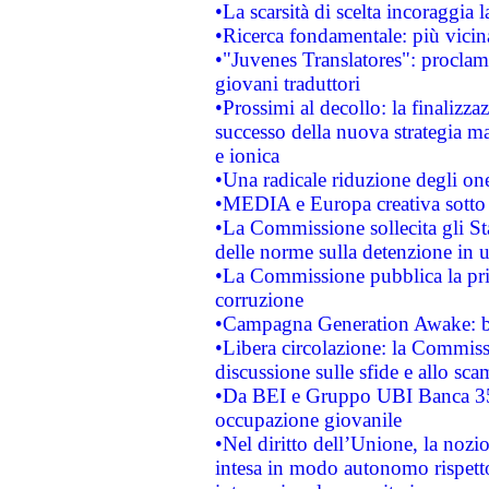
•La scarsità di scelta incoraggia l
•Ricerca fondamentale: più vicin
•"Juvenes Translatores": proclama
giovani traduttori
•Prossimi al decollo: la finalizzaz
successo della nuova strategia ma
e ionica
•Una radicale riduzione degli oner
•MEDIA e Europa creativa sotto i r
•La Commissione sollecita gli Sta
delle norme sulla detenzione in 
•La Commissione pubblica la prim
corruzione
•Campagna Generation Awake: bast
•Libera circolazione: la Commiss
discussione sulle sfide e allo sca
•Da BEI e Gruppo UBI Banca 35
occupazione giovanile
•Nel diritto dell’Unione, la nozi
intesa in modo autonomo rispetto 