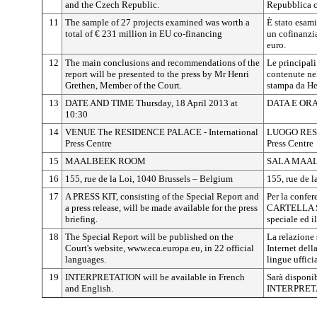
and the Czech Republic.
Repubblica c
11
The sample of 27 projects examined was worth a
È stato esam
total of € 231 million in EU co-financing
un cofinanzi
euro.
12
The main conclusions and recommendations of the
Le principal
report will be presented to the press by Mr Henri
contenute nel
Grethen, Member of the Court.
stampa da He
13
DATE AND TIME Thursday, 18 April 2013 at
DATA E ORA G
10:30
14
VENUE The RESIDENCE PALACE - International
LUOGO RESI
Press Centre
Press Centre
15
MAALBEEK ROOM
SALA MAA
16
155, rue de la Loi, 1040 Brussels – Belgium
155, rue de l
17
A PRESS KIT, consisting of the Special Report and
Per la confer
a press release, will be made available for the press
CARTELLA ST
briefing.
speciale ed i
18
The Special Report will be published on the
La relazione 
Court's website, www.eca.europa.eu, in 22 official
Internet dell
languages.
lingue ufficia
19
INTERPRETATION will be available in French
Sarà disponib
and English.
INTERPRETAZ