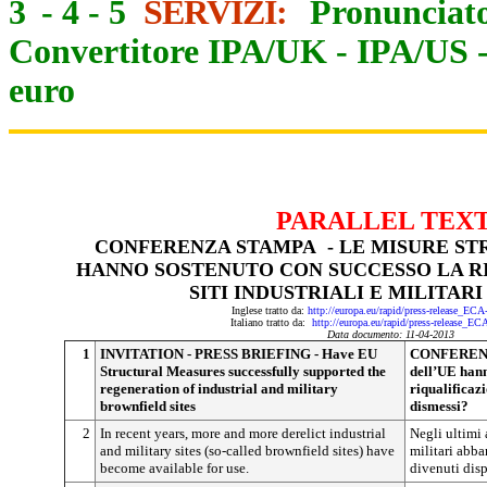
3
-
4
-
5
SERVIZI:
Pronunciato
Convertitore IPA/UK
-
IPA/US
euro
PARALLEL TEX
CONFERENZA STAMPA - LE MISURE ST
HANNO SOSTENUTO CON SUCCESSO LA R
SITI INDUSTRIALI E MILITARI
Inglese tratto da:
http://europa.eu/rapid/press-release_EC
Italiano tratto da:
http://europa.eu/rapid/press-release_E
Data documento: 11-04-2013
1
INVITATION - PRESS BRIEFING - Have EU
CONFERENZA
Structural Measures successfully supported the
dell’UE hann
regeneration of industrial and military
riqualificazi
brownfield sites
dismessi?
2
In recent years, more and more derelict industrial
Negli ultimi 
and military sites (so-called brownfield sites) have
militari abba
become available for use.
divenuti disp