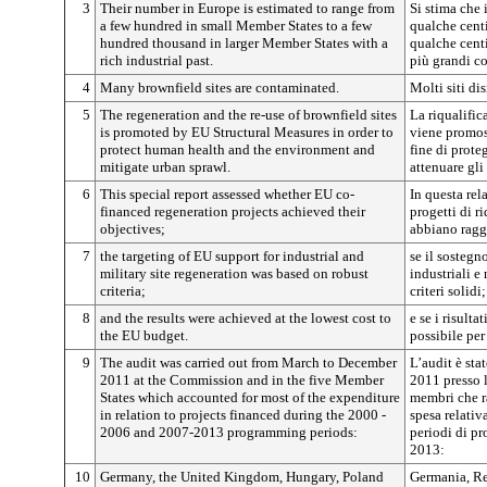
3
Their number in Europe is estimated to range from
Si stima che
a few hundred in small Member States to a few
qualche centi
hundred thousand in larger Member States with a
qualche centi
rich industrial past.
più grandi co
4
Many brownfield sites are contaminated.
Molti siti di
5
The regeneration and the re-use of brownfield sites
La riqualifica
is promoted by EU Structural Measures in order to
viene promoss
protect human health and the environment and
fine di prote
mitigate urban sprawl.
attenuare gli
6
This special report assessed whether EU co-
In questa rela
financed regeneration projects achieved their
progetti di r
objectives;
abbiano raggi
7
the targeting of EU support for industrial and
se il sostegn
military site regeneration was based on robust
industriali e 
criteria;
criteri solidi;
8
and the results were achieved at the lowest cost to
e se i risulta
the EU budget.
possibile per
9
The audit was carried out from March to December
L’audit è sta
2011 at the Commission and in the five Member
2011 presso 
States which accounted for most of the expenditure
membri che r
in relation to projects financed during the 2000 -
spesa relativa
2006 and 2007-2013 programming periods:
periodi di p
2013:
10
Germany, the United Kingdom, Hungary, Poland
Germania, Re