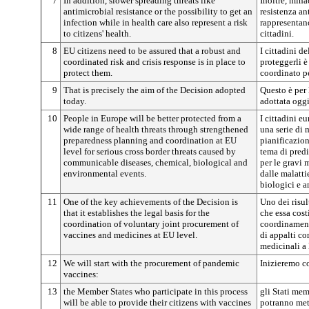
7
In addition, slower spreading threats like
Inoltre, mina
antimicrobial resistance or the possibility to get an
resistenza an
infection while in health care also represent a risk
rappresentano
to citizens' health.
cittadini.
8
EU citizens need to be assured that a robust and
I cittadini d
coordinated risk and crisis response is in place to
proteggerli è
protect them.
coordinato per
9
That is precisely the aim of the Decision adopted
Questo è per 
today.
adottata oggi
10
People in Europe will be better protected from a
I cittadini e
wide range of health threats through strengthened
una serie di
preparedness planning and coordination at EU
pianificazio
level for serious cross border threats caused by
tema di predi
communicable diseases, chemical, biological and
per le gravi 
environmental events.
dalle malatti
biologici e a
11
One of the key achievements of the Decision is
Uno dei risul
that it establishes the legal basis for the
che essa costi
coordination of voluntary joint procurement of
coordinamento
vaccines and medicines at EU level.
di appalti co
medicinali a 
12
We will start with the procurement of pandemic
Inizieremo co
vaccines:
13
the Member States who participate in this process
gli Stati me
will be able to provide their citizens with vaccines
potranno mett