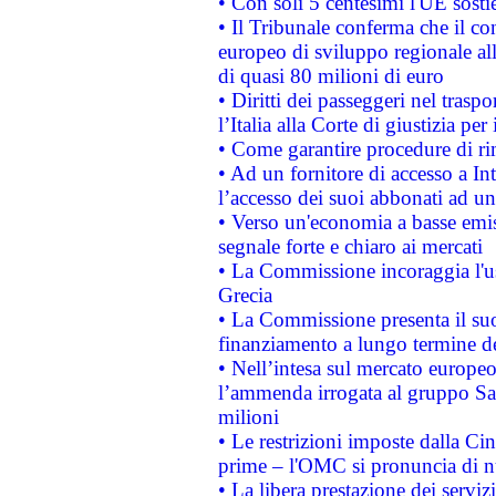
• Con soli 5 centesimi l'UE sosti
• Il Tribunale conferma che il co
europeo di sviluppo regionale all
di quasi 80 milioni di euro
• Diritti dei passeggeri nel trasp
l’Italia alla Corte di giustizia 
• Come garantire procedure di ri
• Ad un fornitore di accesso a In
l’accesso dei suoi abbonati ad un 
• Verso un'economia a basse emis
segnale forte e chiaro ai mercati
• La Commissione incoraggia l'us
Grecia
• La Commissione presenta il suo
finanziamento a lungo termine d
• Nell’intesa sul mercato europeo
l’ammenda irrogata al gruppo 
milioni
• Le restrizioni imposte dalla Cina
prime – l'OMC si pronuncia di n
• La libera prestazione dei serviz