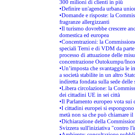
300 milioni di clienti in più
•Definire un'agenda urbana union
•Domande e risposte: la Commiss
fragranze allergizzanti
•Il turismo dovrebbe crescere an
domestica ed europea
•Concentrazioni: la Commissione 
speciali Terni e di VDM da part
processo di attuazione delle misur
concentrazione Outokumpu/In
•Un’imposta che svantaggia le im
a società stabilite in un altro S
indiretta fondata sulla sede delle 
•Libera circolazione: la Commiss
dei cittadini UE in sei città
•Il Parlamento europeo vota sui di
•I cittadini europei si espongono
metà non sa che può chiamare i
•Dichiarazione della Commission
Svizzera sull'iniziativa "contro 
•Ambiente: consultazione pubblic