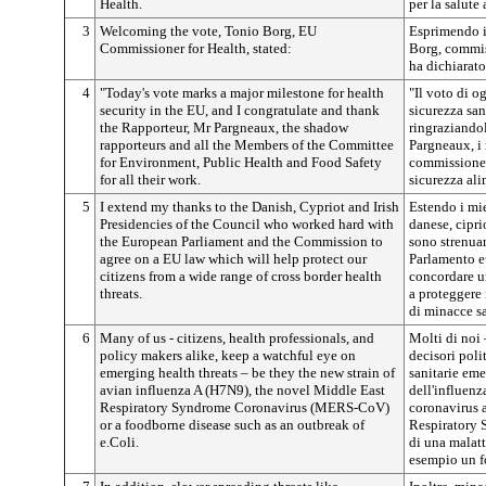
Health.
per la salute 
3
Welcoming the vote, Tonio Borg, EU
Esprimendo i
Commissioner for Health, stated:
Borg, commis
ha dichiarato
4
"Today's vote marks a major milestone for health
"Il voto di o
security in the EU, and I congratulate and thank
sicurezza san
the Rapporteur, Mr Pargneaux, the shadow
ringraziandol
rapporteurs and all the Members of the Committee
Pargneaux, i 
for Environment, Public Health and Food Safety
commissione 
for all their work.
sicurezza ali
5
I extend my thanks to the Danish, Cypriot and Irish
Estendo i mie
Presidencies of the Council who worked hard with
danese, cipri
the European Parliament and the Commission to
sono strenua
agree on a EU law which will help protect our
Parlamento e
citizens from a wide range of cross border health
concordare u
threats.
a proteggere 
di minacce sa
6
Many of us - citizens, health professionals, and
Molti di noi –
policy makers alike, keep a watchful eye on
decisori poli
emerging health threats – be they the new strain of
sanitarie eme
avian influenza A (H7N9), the novel Middle East
dell'influenz
Respiratory Syndrome Coronavirus (MERS-CoV)
coronavirus a
or a foodborne disease such as an outbreak of
Respiratory
e.Coli.
di una malatt
esempio un fo