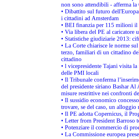
non sono attendibili - afferma la
• Dibattito sul futuro dell'Europ
i cittadini ad Amsterdam
• BEI finanzia per 115 milioni i
• Via libera del PE al caricatore u
• Statistiche giudiziarie 2013: ci
• La Corte chiarisce le norme sul 
terzo, familiari di un cittadino 
cittadino
• l vicepresidente Tajani visita l
delle PMI locali
• Il Tribunale conferma l’inserim
del presidente siriano Bashar Al 
misure restrittive nei confronti de
• Il sussidio economico concesso 
trovare, se del caso, un alloggio
• Il PE adotta Copernicus, il Pr
• Letter from President Barroso
• Potenziare il commercio di prod
• La Commissione europea presen