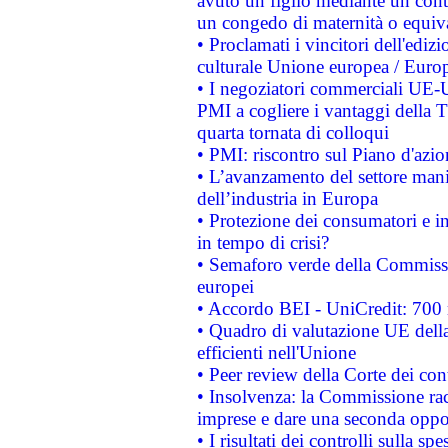
avuto un figlio mediante un contr
un congedo di maternità o equiv
• Proclamati i vincitori dell'edi
culturale Unione europea / Euro
• I negoziatori commerciali UE-U
PMI a cogliere i vantaggi della 
quarta tornata di colloqui
• PMI: riscontro sul Piano d'azi
• L’avanzamento del settore manifa
dell’industria in Europa
• Protezione dei consumatori e in
in tempo di crisi?
• Semaforo verde della Commission
europei
• Accordo BEI - UniCredit: 700 m
• Quadro di valutazione UE della 
efficienti nell'Unione
• Peer review della Corte dei cont
• Insolvenza: la Commissione ra
imprese e dare una seconda oppor
• I risultati dei controlli sulla s