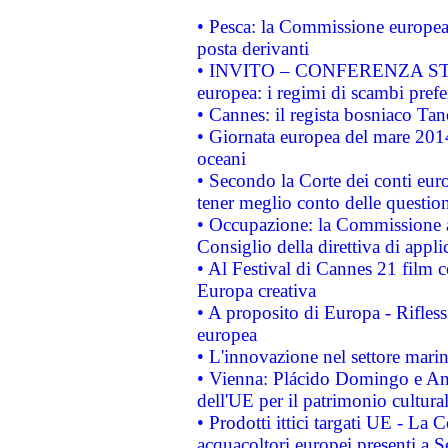
• Pesca: la Commissione europea 
posta derivanti
• INVITO – CONFERENZA STAMP
europea: i regimi di scambi pref
• Cannes: il regista bosniaco Ta
• Giornata europea del mare 2014
oceani
• Secondo la Corte dei conti eur
tener meglio conto delle questioni
• Occupazione: la Commissione a
Consiglio della direttiva di applic
• Al Festival di Cannes 21 film
Europa creativa
• A proposito di Europa - Rifless
europea
• L'innovazione nel settore marin
• Vienna: Plácido Domingo e And
dell'UE per il patrimonio cultur
• Prodotti ittici targati UE - La
acquacoltori europei presenti 