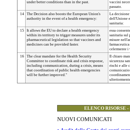
under better conditions than in the past.
vaccini neces
passato.
14
The Decision also boosts the European Union's
La decisione d
authority in the event of a health emergency:
dell'Unione 
sanitaria:
15
It allows the EU to declare a health emergency
essa consent
within its territory to trigger measures under its
sanitaria sul 
pharmaceutical legislation so that vaccines and
misure nell'a
medicines can be provided faster.
farmaceutica
celermente i 
16
The clear mandate for the Health Security
Il chiaro man
Committee to coordinate risk and crisis response,
sicurezza san
including communication, during a crisis, means
rischi e alle 
that coordination of public health emergencies
comunicazione
will be further improved."
coordinament
ulteriormente
ELENCO RISORSE -
NUOVI COMUNICATI