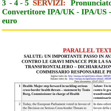
3
-
4
-
5
SERVIZI:
Pronunciato
Convertitore IPA/UK
-
IPA/US
euro
PARALLEL TEX
SALUTE: UN IMPORTANTE PASSO IN A
CONTRO LE GRAVI MINACCE PER LA S
TRANSFRONTALIERO – DICHIARAZION
COMMISSARIO RESPONSABILE P
Inglese tratto da:
http://europa.eu/rapid/press-release_ME
Italiano tratto da:
http://europa.eu/rapid/press-release_ME
Data documento: 03-07-2013
1
Health: Major step forward in tackling serious
Salute: Un i
cross-border health threats – statement by Tonio
contro le gr
Borg, Commissioner in charge of Health
transfrontal
commissario 
2
Today, the European Parliament voted in favour of
In data odier
the Decision on Serious Cross-border Threats to
favore della 