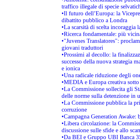
traffico illegale di specie selvatic
•Il futuro dell’Europa: la Vicep
dibattito pubblico a Londra
•La scarsità di scelta incoraggia l
•Ricerca fondamentale: più vicin
•"Juvenes Translatores": proclama
giovani traduttori
•Prossimi al decollo: la finalizzaz
successo della nuova strategia ma
e ionica
•Una radicale riduzione degli oner
•MEDIA e Europa creativa sotto i r
•La Commissione sollecita gli Sta
delle norme sulla detenzione in 
•La Commissione pubblica la prim
corruzione
•Campagna Generation Awake: bast
•Libera circolazione: la Commiss
discussione sulle sfide e allo sca
•Da BEI e Gruppo UBI Banca 35