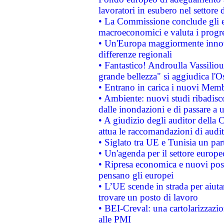
lavoratori in esubero nel settore d
• La Commissione conclude gli es
macroeconomici e valuta i progre
• Un'Europa maggiormente innova
differenze regionali
• Fantastico! Androulla Vassilio
grande bellezza" si aggiudica l'O
• Entrano in carica i nuovi Memb
• Ambiente: nuovi studi ribadisco
dalle inondazioni e di passare a u
• A giudizio degli auditor della
attua le raccomandazioni di aud
• Siglato tra UE e Tunisia un part
• Un'agenda per il settore europe
• Ripresa economica e nuovi post
pensano gli europei
• L’UE scende in strada per aiutar
trovare un posto di lavoro
• BEI-Creval: una cartolarizzazio
alle PMI