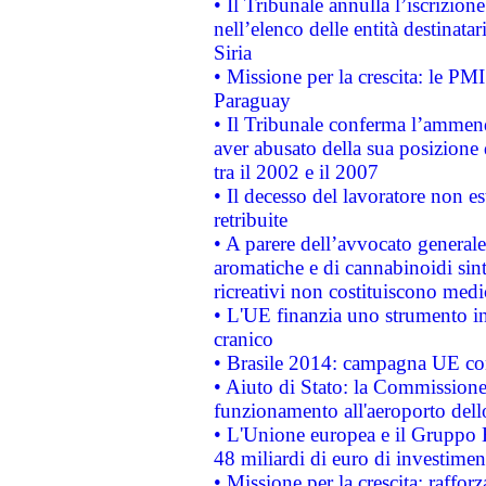
• Il Tribunale annulla l’iscrizion
nell’elenco delle entità destinatar
Siria
• Missione per la crescita: le PM
Paraguay
• Il Tribunale conferma l’ammenda
aver abusato della sua posizione
tra il 2002 e il 2007
• Il decesso del lavoratore non est
retribuite
• A parere dell’avvocato generale
aromatiche e di cannabinoidi sint
ricreativi non costituiscono medi
• L'UE finanzia uno strumento in
cranico
• Brasile 2014: campagna UE cont
• Aiuto di Stato: la Commissione 
funzionamento all'aeroporto dello 
• L'Unione europea e il Gruppo B
48 miliardi di euro di investimen
• Missione per la crescita: raffo