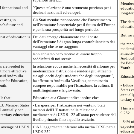
superiore nell'UE.
Member S
l for national and
"Questa relazione è uno strumento prezioso per i
educatio
decisori nazionali ed europei.
long-ter
vesting in
Gli Stati membri riconoscono che l'investimento
The data
pe's future and
nell'istruzione è essenziale per il futuro dell'Europa
educatio
e per la sua prosperità nel lungo periodo.
But we 
cost of education is
Dai dati emerge chiaramente che il costo
dell'istruzione è di gran lunga controbilanciato dai
the repo
vantaggi che se ne traggono.
moderni
attracti
Non abbiamo però motivo di essere troppo
Androul
soddisfatti di noi stessi:
for Educ
ms are needed to
la relazione evoca anche la necessità di riforme per
Youth.
 more attractive
modernizzare l'istruzione e renderla più attraente
 said Androulla
sia agli occhi degli studenti che degli insegnanti",
Educatio
er for Education,
ha affermato Androulla Vassiliou, commissario
-
Educat
outh.
europeo responsabile per l'istruzione, la cultura, il
States 
multilinguismo e la gioventù.
annually
ls that:
Education at a Glance indica inoltre che:
tertiary
 EU Member States
-
La spesa per l'istruzione
nei ventuno Stati
This is
2 annually per
membri dell'UE trattati nella relazione è
9 252.
tertiary education.
mediamente di USD 9 122 all'anno per studente dal
livello primario fino a quello terziario.
- 84% o
expecte
D average of USD 9
Ciò è leggermente inferiore alla media OCSE pari a
educati
USD 9 252.