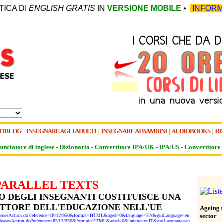
TICA DI
ENGLISH GRATIS
IN
VERSIONE MOBILE
•
INFORM
TIBLOG
|
INSEGNARE AGLI ADULTI
|
INSEGNARE AI BAMBINI
|
AUDIOBOOKS
|
RI
unciatore di inglese -
Dizionario -
Convertitore IPA/UK
-
IPA/US
-
Convertitore 
PARALLEL TEXTS
 DEGLI INSEGNANTI COSTITUISCE UNA
SETTORE DELL'EDUCAZIONE NELL'UE
Ageing 
sector
sReleasesAction.do?reference=IP/12/950&format=HTML&aged=0&language=EN&guiLanguage=en
ssReleasesAction.do?reference=IP/12/950&format=HTML&aged=0&language=IT&guiLanguage=en