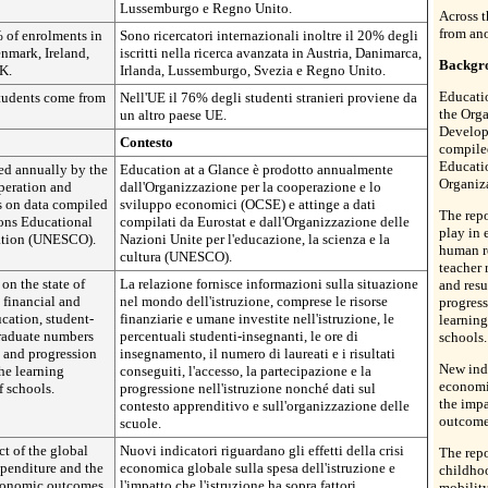
Lussemburgo e Regno Unito.
Across 
from an
 of enrolments in
Sono ricercatori internazionali inoltre il 20% degli
enmark, Ireland,
iscritti nella ricerca avanzata in Austria, Danimarca,
Backgr
K.
Irlanda, Lussemburgo, Svezia e Regno Unito.
Educatio
students come from
Nell'UE il 76% degli studenti stranieri proviene da
the Org
un altro paese UE.
Develop
Contesto
compile
Educatio
ed annually by the
Education at a Glance è prodotto annualmente
Organiz
peration and
dall'Organizzazione per la cooperazione e lo
 on data compiled
sviluppo economici (OCSE) e attinge a dati
The repo
ions Educational
compilati da Eurostat e dall'Organizzazione delle
play in 
zation (UNESCO).
Nazioni Unite per l'educazione, la scienza e la
human re
cultura (UNESCO).
teacher 
on the state of
La relazione fornisce informazioni sulla situazione
and resu
 financial and
nel mondo dell'istruzione, comprese le risorse
progress
cation, student-
finanziarie e umane investite nell'istruzione, le
learning
graduate numbers
percentuali studenti-insegnanti, le ore di
schools.
n and progression
insegnamento, il numero di laureati e i risultati
New indi
the learning
conseguiti, l'accesso, la partecipazione e la
economi
 schools.
progressione nell'istruzione nonché dati sul
the imp
contesto apprenditivo e sull'organizzazione delle
outcome
scuole.
ct of the global
Nuovi indicatori riguardano gli effetti della crisi
The repo
penditure and the
economica globale sulla spesa dell'istruzione e
childhoo
conomic outcomes
l'impatto che l'istruzione ha sopra fattori
mobility