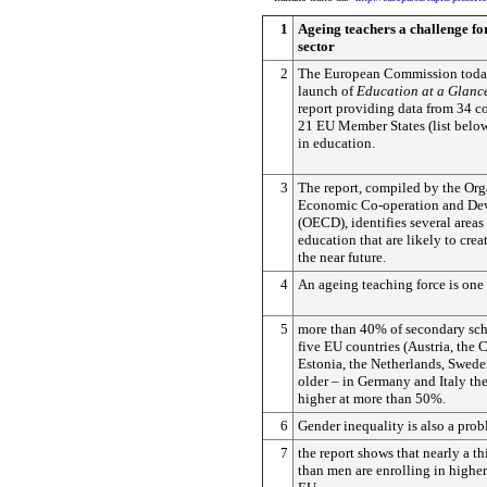
1
Ageing teachers a challenge f
sector
2
The European Commission toda
launch of
Education at a
Glanc
report providing data from 34 c
21 EU Member States (list belo
in education.
3
The report, compiled by the Org
Economic Co-operation and De
(OECD), identifies several area
education that are likely to crea
the near future.
4
An ageing teaching force is one
5
more than 40% of secondary sch
five EU countries (Austria, the
Estonia, the Netherlands, Swede
older – in Germany and Italy the
higher at more than 50%.
6
Gender inequality is also a pro
7
the report shows that nearly a 
than men are enrolling in higher