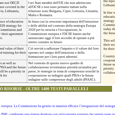
the repo
 are not OECD
I sei Stati membri dell'UE che non aderiscono
Lithuan
not covered in the
all'OCSE e non sono pertanto trattati nella
via, Lithuania,
relazione sono Bulgaria, Cipro, Lettonia, Lituania,
In line 
Malta e Romania.
educatio
strategy
ance of education
In linea con la crescente importanza dell'istruzione
Commiss
020 strategy for
e delle abilità nel contesto della strategia Europa
today th
 Commission and
2020 per la crescita e l'occupazione, la
the futur
 their agreement
Commissione europea e l'OCSE hanno anche
re.
annunciato oggi il loro accordo di operare a più
This wil
stretto contatto in futuro.
their wo
and value of their
Ciò servirà a rafforzare l'impatto e il valore del loro
for thei
d training for their
operato nel campo dell'istruzione e della
Country 
formazione per i loro paesi aderenti.
cooperat
s as well as
Nel contesto di questo nuovo quadro di
future s
PISA and the future
collaborazione rivestiranno priorità un'analisi per
priority
ll be a priority in
paese, le strategie in tema di competenze nonché la
collabor
k for
cooperazione su indagini quali PISA e la futura
indagine sulle competenze degli adulti (PIAAC).
 RISORSE - OLTRE 1400 TESTI PARALLELI
ti europea: La Commissione ha gestito in maniera efficace l’integrazione del sosteg
le PMI: combinare una ripresa duratura con un'economia europea che sappia usare in 