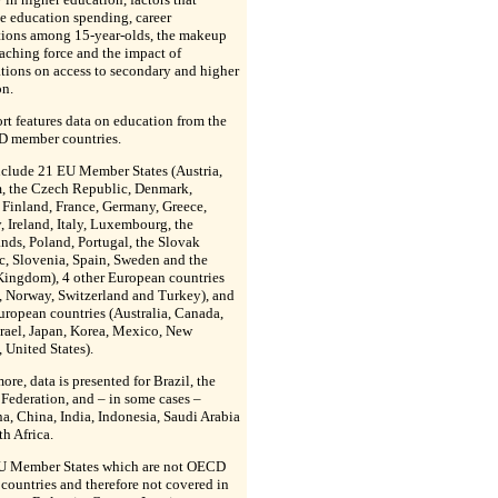
e education spending, career
tions among 15-year-olds, the makeup
eaching force and the impact of
tions on access to secondary and higher
on.
rt features data on education from the
 member countries.
nclude 21 EU Member States (Austria,
, the Czech Republic, Denmark,
 Finland, France, Germany, Greece,
 Ireland, Italy, Luxembourg, the
nds, Poland, Portugal, the Slovak
c, Slovenia, Spain, Sweden and the
Kingdom), 4 other European countries
, Norway, Switzerland and Turkey), and
ropean countries (Australia, Canada,
srael, Japan, Korea, Mexico, New
 United States).
ore, data is presented for Brazil, the
Federation, and – in some cases –
a, China, India, Indonesia, Saudi Arabia
h Africa.
U Member States which are not OECD
ountries and therefore not covered in