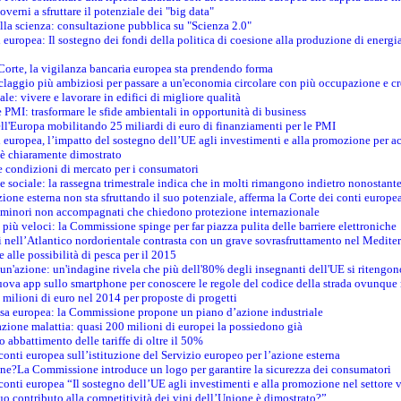
verni a sfruttare il potenziale dei "big data"
della scienza: consultazione pubblica su "Scienza 2.0"
i europea: Il sostegno dei fondi della politica di coesione alla produzione di energi
 Corte, la vigilanza bancaria europea sta prendendo forma
iclaggio più ambiziosi per passare a un'economia circolare con più occupazione e cr
le: vivere e lavorare in edifici di migliore qualità
e PMI: trasformare le sfide ambientali in opportunità di business
ell'Europa mobilitando 25 miliardi di euro di finanziamenti per le PMI
 europea, l’impatto del sostegno dell’UE agli investimenti e alla promozione per ac
n è chiaramente dimostrato
e condizioni di mercato per i consumatori
e sociale: la rassegna trimestrale indica che in molti rimangono indietro nonostant
azione esterna non sta sfruttando il suo potenziale, afferma la Corte dei conti europe
i minori non accompagnati che chiedono protezione internazionale
e più veloci: la Commissione spinge per far piazza pulita delle barriere elettroniche
tici nell’Atlantico nordorientale contrasta con un grave sovrasfruttamento nel Medit
e alle possibilità di pesca per il 2015
un'azione: un'indagine rivela che più dell'80% degli insegnanti dell'UE si ritengon
nuova app sullo smartphone per conoscere le regole del codice della strada ovunque
 milioni di euro nel 2014 per proposte di progetti
esa europea: la Commissione propone un piano d’azione industriale
azione malattia: quasi 200 milioni di europei la possiedono già
o abbattimento delle tariffe di oltre il 50%
conti europea sull’istituzione del Servizio europeo per l’azione esterna
ine?La Commissione introduce un logo per garantire la sicurezza dei consumatori
conti europea “Il sostegno dell’UE agli investimenti e alla promozione nel settore v
uo contributo alla competitività dei vini dell’Unione è dimostrato?”