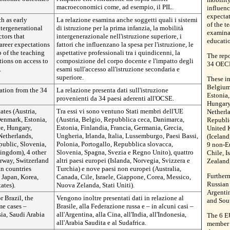
macroeconomici come, ad esempio, il PIL.
influenc
expecta
ch as early
La relazione esamina anche soggetti quali i sistemi
of the t
tergenerational
di istruzione per la prima infanzia, la mobilità
examina
ctors that
intergenerazionale nell'istruzione superiore, i
educati
areer expectations
fattori che influenzano la spesa per l'istruzione, le
 of the teaching
aspettative professionali tra i quindicenni, la
The repo
tions on access to
composizione del corpo docente e l'impatto degli
34 OECD
.
esami sull'accesso all'istruzione secondaria e
superiore.
These i
Belgium
ation from the 34
La relazione presenta dati sull'istruzione
Estonia,
provenienti da 34 paesi aderenti all'OCSE.
Hungary,
tes (Austria,
Tra essi vi sono ventuno Stati membri dell'UE
Netherla
enmark, Estonia,
(Austria, Belgio, Repubblica ceca, Danimarca,
Republi
ce, Hungary,
Estonia, Finlandia, Francia, Germania, Grecia,
United 
Netherlands,
Ungheria, Irlanda, Italia, Lussemburgo, Paesi Bassi,
(Iceland
public, Slovenia,
Polonia, Portogallo, Repubblica slovacca,
9 non-Eu
ingdom), 4 other
Slovenia, Spagna, Svezia e Regno Unito), quattro
Chile, I
rway, Switzerland
altri paesi europei (Islanda, Norvegia, Svizzera e
Zealand,
n countries
Turchia) e nove paesi non europei (Australia,
Furtherm
, Japan, Korea,
Canada, Cile, Israele, Giappone, Corea, Messico,
Russian 
ates).
Nuova Zelanda, Stati Uniti).
Argentin
r Brazil, the
Vengono inoltre presentati dati in relazione al
and Sout
me cases –
Brasile, alla Federazione russa e – in alcuni casi –
ia, Saudi Arabia
all'Argentina, alla Cina, all'India, all'Indonesia,
The 6 E
all'Arabia Saudita e al Sudafrica.
member c