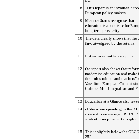
EU.
8
"This report is an invaluable too
European policy makers.
9
Member States recognise that in
education is a requisite for Euro
long-term prosperity.
10
The data clearly shows that the 
far-outweighed by the returns.
11
But we must not be complacent:
12
the report also shows that refor
modernise education and make it
for both students and teachers",
Vassiliou, European Commission
Culture, Multilingualism and Y
13
Education at a Glance also revea
14
-
Education spending
in the 21
covered is on average USD 9 12
student from primary through to 
15
This is slightly below the OEC
252.