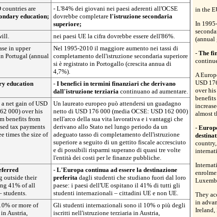
countries are
- L'84% dei giovani nei paesi aderenti all'OCSE
in the E
ondary education;
dovrebbe completare
l'istruzione secondaria
In 1995-
superiore;
secondar
ill.
nei paesi UE la cifra dovrebbe essere dell'86%.
(annual 
ase in upper
Nel 1995-2010 il maggiore aumento nei tassi di
-
The fi
in Portugal (annual
completamento dell'istruzione secondaria superiore
continue
si è registrato in Portogallo (crescita annua di
4,7%).
A Europe
USD 176
ary education
-
I benefici in termini finanziari che derivano
over his
dall'istruzione terziaria
continuano ad aumentare.
benefits
 a net gain of USD
Un laureato europeo può attendersi un guadagno
increase
2 000) over his
netto di USD 176 000 (media OCSE: USD 162 000)
almost t
rm benefits from
nell'arco della sua vita lavorativa e i vantaggi che
ased tax payments
derivano allo Stato nel lungo periodo da un
-
Europe 
e times the size of
adeguato tasso di completamento dell'istruzione
destina
superiore a seguito di un gettito fiscale accresciuto
country,
e di possibili risparmi superano di quasi tre volte
internat
l'entità dei costi per le finanze pubbliche.
Internat
eferred
-
L'Europa continua ad essere la destinazione
enrolmen
g outside their
preferita
dagli studenti che studiano fuori dal loro
Luxembo
ing 41% of all
paese: i paesi dell'UE ospitano il 41% di tutti gli
 students.
studenti internazionali – cittadini UE e non UE.
They ac
in advan
 10% or more of
Gli studenti internazionali sono il 10% o più degli
Ireland
in Austria,
iscritti nell'istruzione terziaria in Austria,