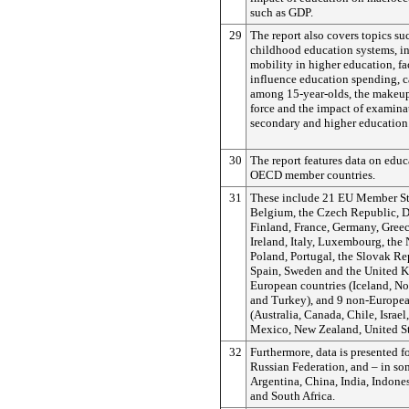
such as GDP.
29
The report also covers topics su
childhood education systems, in
mobility in higher education, fa
influence education spending, c
among 15-year-olds, the makeup
force and the impact of examina
secondary and higher education
30
The report features data on educ
OECD member countries.
31
These include 21 EU Member Sta
Belgium, the Czech Republic, D
Finland, France, Germany, Gree
Ireland, Italy, Luxembourg, the 
Poland, Portugal, the Slovak Re
Spain, Sweden and the United K
European countries (Iceland, No
and Turkey), and 9 non-Europea
(Australia, Canada, Chile, Israel
Mexico, New Zealand, United St
32
Furthermore, data is presented fo
Russian Federation, and – in so
Argentina, China, India, Indones
and South Africa.