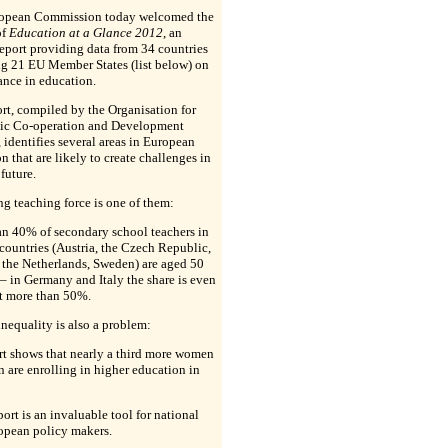
opean Commission today welcomed the
of
Education at a Glance 2012
, an
eport providing data from 34 countries
ng 21 EU Member States (list below) on
ance in education.
rt, compiled by the Organisation for
c Co-operation and Development
identifies several areas in European
n that are likely to create challenges in
 future.
g teaching force is one of them:
an 40% of secondary school teachers in
countries (Austria, the Czech Republic,
 the Netherlands, Sweden) are aged 50
 – in Germany and Italy the share is even
at more than 50%.
nequality is also a problem:
rt shows that nearly a third more women
 are enrolling in higher education in
port is an invaluable tool for national
opean policy makers.