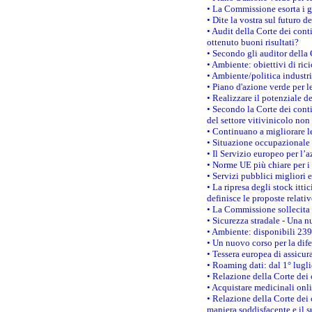
• La Commissione esorta i go
• Dite la vostra sul futuro 
• Audit della Corte dei cont
ottenuto buoni risultati?
• Secondo gli auditor della
• Ambiente: obiettivi di ric
• Ambiente/politica industria
• Piano d'azione verde per l
• Realizzare il potenziale d
• Secondo la Corte dei conti
del settore vitivinicolo no
• Continuano a migliorare l
• Situazione occupazionale 
• Il Servizio europeo per l’
• Norme UE più chiare per 
• Servizi pubblici migliori 
• La ripresa degli stock it
definisce le proposte relativ
• La Commissione sollecita 
• Sicurezza stradale - Una 
• Ambiente: disponibili 239
• Un nuovo corso per la dif
• Tessera europea di assicur
• Roaming dati: dal 1° lugli
• Relazione della Corte dei 
• Acquistare medicinali onl
• Relazione della Corte dei 
maniera soddisfacente e il s