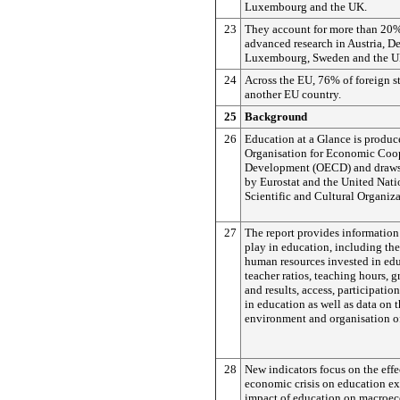
Luxembourg and the UK.
23
They account for more than 20%
advanced research in Austria, D
Luxembourg, Sweden and the U
24
Across the EU, 76% of foreign 
another EU country.
25
Background
26
Education at a Glance is produc
Organisation for Economic Coo
Development (OECD) and draws
by Eurostat and the United Nat
Scientific and Cultural Organi
27
The report provides information 
play in education, including the
human resources invested in edu
teacher ratios, teaching hours, 
and results, access, participatio
in education as well as data on 
environment and organisation of
28
New indicators focus on the effe
economic crisis on education ex
impact of education on macroe