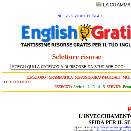
LA GRAMMA
NUOVA SEZIONE ELINGUE
Selettore risorse
IL METODO
|
GRAMMATICA
|
RISPOSTE GRAMMATICALI
|
MUL
SOTTOTITOLATI
ESERCIZI :
Serie 1
-
2
-
3
-
4
-
5
SERVIZI:
Pron
L'INVECCHIAMENTO
SFIDA PER IL 
Inglese tratto da:
http://europa.eu/rapid/pres
Italiano tratto da:
http://europa.eu/rapid/pre