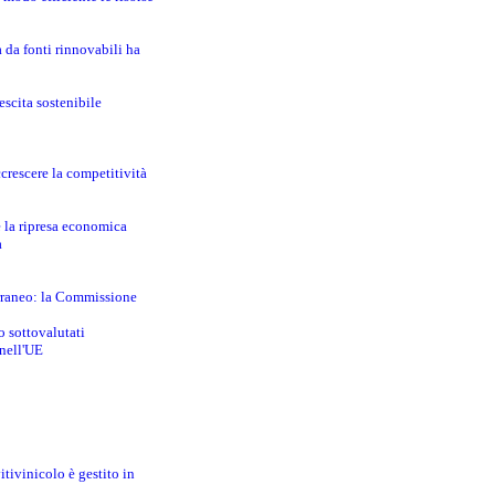
a da fonti rinnovabili ha
escita sostenibile
crescere la competitività
e la ripresa economica
a
erraneo: la Commissione
o sottovalutati
 nell'UE
itivinicolo è gestito in