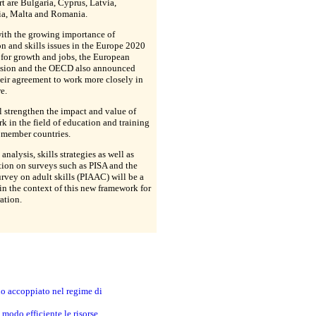
rt are Bulgaria, Cyprus, Latvia,
ia, Malta and Romania.
with the growing importance of
n and skills issues in the Europe 2020
 for growth and jobs, the European
ion and the OECD also announced
eir agreement to work more closely in
e.
l strengthen the impact and value of
rk in the field of education and training
r member countries.
analysis, skills strategies as well as
ion on surveys such as PISA and the
urvey on adult skills (PIAAC) will be a
 in the context of this new framework for
ation.
no accoppiato nel regime di
modo efficiente le risorse