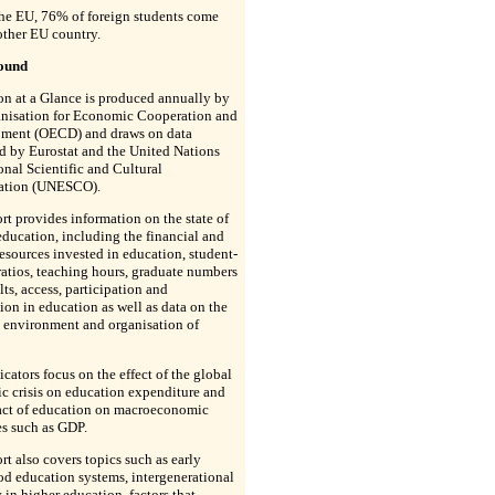
the EU, 76% of foreign students come
other EU country.
ound
n at a Glance is produced annually by
anisation for Economic Cooperation and
ment (OECD) and draws on data
d by Eurostat and the United Nations
nal Scientific and Cultural
ation (UNESCO).
rt provides information on the state of
education, including the financial and
sources invested in education, student-
ratios, teaching hours, graduate numbers
lts, access, participation and
ion in education as well as data on the
 environment and organisation of
cators focus on the effect of the global
c crisis on education expenditure and
act of education on macroeconomic
s such as GDP.
rt also covers topics such as early
d education systems, intergenerational
 in higher education, factors that