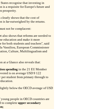
tates recognise that investing in
n is a requisite for Europe's future and
m prosperity.
 clearly shows that the cost of
n is far-outweighed by the returns.
must not be complacent:
rt also shows that reforms are needed to
se education and make it more
ve for both students and teachers", said
la Vassiliou, European Commissioner
ation, Culture, Multilingualism and
n at a Glance also reveals that:
ion spending
in the 21 EU Member
covered is on average USD 9 122
 per student from primary through to
 education.
 slightly below the OECD average of USD
f young people in OECD countries are
d to complete
upper secondary
on;