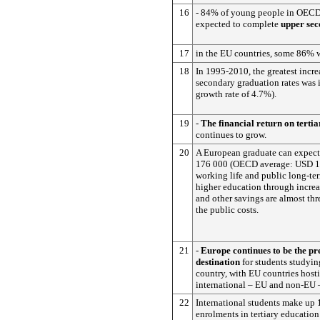
16
- 84% of young people in OECD 
expected to complete
upper sec
17
in the EU countries, some 86% w
18
In 1995-2010, the greatest incre
secondary graduation rates was 
growth rate of 4.7%).
19
-
The financial return on terti
continues to grow.
20
A European graduate can expect
176 000 (OECD average: USD 16
working life and public long-te
higher education through incre
and other savings are almost thre
the public costs.
21
-
Europe continues to be the pr
destination
for students studyin
country, with EU countries host
international – EU and non-EU –
22
International students make up
enrolments in tertiary education 