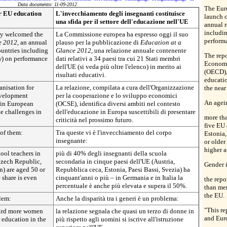
Data documento: 11-09-2012
The Eur
or EU education
L'invecchiamento degli insegnanti costituisce
launch 
una sfida per il settore dell'educazione nell'UE
annual r
includi
y welcomed the
La Commissione europea ha espresso oggi il suo
perform
e 2012
, an annual
plauso per la pubblicazione di
Education at a
ountries including
Glance 2012
, una relazione annuale contenente
The repo
w) on performance
dati relativi a 34 paesi tra cui 21 Stati membri
Economi
dell'UE (si veda più oltre l'elenco) in merito ai
(OECD), 
risultati educativi.
educatio
anisation for
La relazione, compilata a cura dell'Organizzazione
the near
velopment
per la cooperazione e lo sviluppo economici
An agein
s in European
(OCSE), identifica diversi ambiti nel contesto
te challenges in
dell'educazione in Europa suscettibili di presentare
more th
criticità nel prossimo futuro.
five EU 
 of them:
Tra queste vi è l'invecchiamento del corpo
Estonia,
insegnante:
or older
higher 
ool teachers in
più di 40% degli insegnanti della scuola
 Czech Republic,
secondaria in cinque paesi dell'UE (Austria,
Gender i
n) are aged 50 or
Repubblica ceca, Estonia, Paesi Bassi, Svezia) ha
 share is even
cinquant'anni o più – in Germania e in Italia la
the repo
percentuale è anche più elevata e supera il 50%.
than men
the EU.
blem:
Anche la disparità tra i generi è un problema:
"This re
third more women
la relazione segnala che quasi un terzo di donne in
and Eur
 education in the
più rispetto agli uomini si iscrive all'istruzione