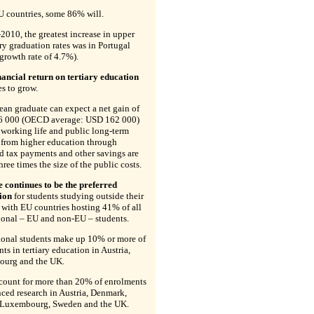
U countries, some 86% will.
2010, the greatest increase in upper
y graduation rates was in Portugal
growth rate of 4.7%).
nancial return on tertiary education
s to grow.
an graduate can expect a net gain of
 000 (OECD average: USD 162 000)
 working life and public long-term
 from higher education through
d tax payments and other savings are
hree times the size of the public costs.
continues to be the preferred
tion
for students studying outside their
 with EU countries hosting 41% of all
ional – EU and non-EU – students.
ional students make up 10% or more of
ts in tertiary education in Austria,
urg and the UK.
count for more than 20% of enrolments
ced research in Austria, Denmark,
, Luxembourg, Sweden and the UK.