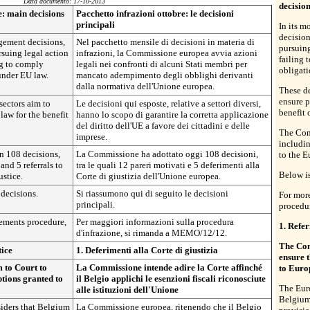
Data documento: 17-10-2013
decisio
: main decisions
Pacchetto infrazioni ottobre: le decisioni
principali
In its m
decisio
ngement decisions,
Nel pacchetto mensile di decisioni in materia di
pursuing
suing legal action
infrazioni, la Commissione europea avvia azioni
failing 
ng to comply
legali nei confronti di alcuni Stati membri per
obligati
under EU law.
mancato adempimento degli obblighi derivanti
dalla normativa dell'Unione europea.
These de
ensure p
sectors aim to
Le decisioni qui esposte, relative a settori diversi,
benefit 
law for the benefit
hanno lo scopo di garantire la corretta applicazione
del diritto dell'UE a favore dei cittadini e delle
The Com
imprese.
includin
 108 decisions,
La Commissione ha adottato oggi 108 decisioni,
to the E
nd 5 referrals to
tra le quali 12 pareri motivati e 5 deferimenti alla
Below is
ustice.
Corte di giustizia dell'Unione europea.
decisions.
Si riassumono qui di seguito le decisioni
For mor
principali.
procedu
gements procedure,
Per maggiori informazioni sulla procedura
1. Refer
d'infrazione, si rimanda a MEMO/12/12.
The Com
tice
1. Deferimenti alla Corte di giustizia
ensure t
 to Court to
La Commissione intende adire la Corte affinché
to Euro
ptions granted to
il Belgio applichi le esenzioni fiscali riconosciute
The Eur
alle istituzioni dell'Unione
Belgium 
ders that Belgium
La Commissione europea, ritenendo che il Belgio