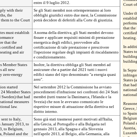
entro il 9 luglio 2012.
Court of
ply with their
Se gli Stati membri non ottempereranno ai loro
Under th
ths, the
obblighi giuridici entro due mesi, la Commissione
establi
 them to the Court
potrà decidere di deferirli alla Corte di giustizia.
performa
that the
tes must establish
A norma della direttiva, gli Stati membri devono
certifie
formance
fissare e applicare requisiti minimi di prestazione
heating 
re that the
energetica degli edifici, provvedere alla
In addit
 certified and
certificazione di tale prestazione e prescrivere
States t
heating and air
l'ispezione regolare degli impianti di riscaldamento
building
e condizionamento.
building
res Member States
Inoltre, la direttiva obbliga gli Stati membri ad
s all new
assicurare che a partire dal 2021 tutti i nuovi
In Sept
ly zero-energy
edifici siano del tipo denominato "a energia quasi
infring
zero".
States (
that had
on started
Nel settembre 2012 la Commissione ha avviato
national
t 24 Member States
procedimenti d'infrazione nei confronti dei 24 Stati
national
d Sweden) that had
membri (tutti tranne la Danimarca, l'Irlanda e la
national measures
Svezia) che non le avevano comunicato le
Reasoned
tional law.
rispettive misure di attuazione della direttiva nel
Greece, 
diritto interno.
to Spain
Belgium,
ent to Italy,
Sono già stati trasmessi pareri motivati all'Italia,
Poland 
n January 2013, to
alla Grecia, al Portogallo e alla Bulgaria nel
Austria,
3, to Belgium,
gennaio 2013, alla Spagna e alla Slovenia
Luxembo
a, Poland and the
nell'aprile 2013, al Belgio, alla Germania, alla