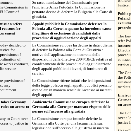
is there
ironment
Su raccomandazione del Commissario per
Justice.
the Commission is
l'ambiente Janez Potočnik, la Commissione ha
 EU Court of
pertanto deciso di deferire la Bulgaria alla Corte di
Public 
giustizia.
Poland t
excludi
ission refers
Appalti pubblici: la Commissione deferisce la
procedu
l reasons for
Polonia alla Corte in quanto ha introdotto cause
ocurement
illegittime di esclusione di candidati dalle
The Eur
procedure di aggiudicazione degli appalti
refer Po
oday decided to
La Commissione europea ha deciso in data odierna
incorrec
ustice for
di deferire la Polonia alla Corte di Giustizia a
Directi
 provisions of
motivo dell'applicazione non corretta delle
procedur
ordination of
disposizioni della direttiva 2004/18/CE relativa al
contract
ic works contracts,
coordinamento delle procedure di aggiudicazione
service 
lic service
degli appalti pubblici di lavori, di forniture e di
The Comm
servizi.
the Pol
e provisions of
La Commissione ritiene infatti che le disposizioni
substant
Act may
della legge polacca sugli appalti pubblici possano
markets.
procurement
ostacolare in maniera sensibile l'accesso ai mercati
degli appalti.
Enviro
Germany
 takes Germany
Ambiente:la Commissione europea deferisce la
on acces
 rules on access to
Germania alla Corte per mancato rispetto delle
norme sull'accesso alla giustizia
The Com
over a l
any to Court over
La Commissione europea intende deferire la
justice 
ccess to justice in
Germania alla Corte per una lacuna nella sua
legislazione sull'accesso alla giustizia in materia
Under E