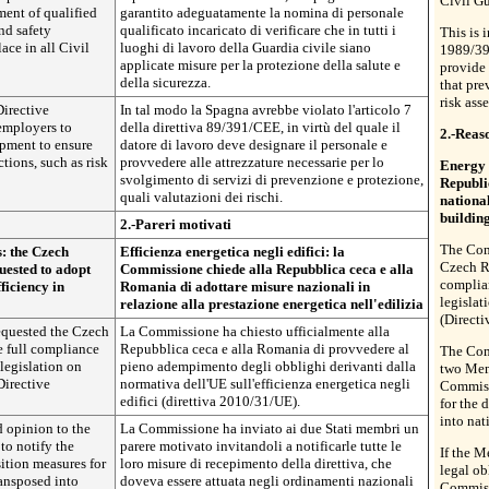
Civil G
ent of qualified
garantito adeguatamente la nomina di personale
nd safety
qualificato incaricato di verificare che in tutti i
This is 
ace in all Civil
luoghi di lavoro della Guardia civile siano
1989/39
applicate misure per la protezione della salute e
provide 
della sicurezza.
that pre
risk ass
Directive
In tal modo la Spagna avrebbe violato l'articolo 7
employers to
della direttiva 89/391/CEE, in virtù del quale il
2.-Reas
ipment to ensure
datore di lavoro deve designare il personale e
tions, such as risk
provvedere alle attrezzature necessarie per lo
Energy 
svolgimento di servizi di prevenzione e protezione,
Republi
quali valutazioni dei rischi.
nationa
buildin
2.-Pareri motivati
The Com
s: the Czech
Efficienza energetica negli edifici: la
Czech R
ested to adopt
Commissione chiede alla Repubblica ceca e alla
complia
ficiency in
Romania di adottare misure nazionali in
legislat
relazione alla prestazione energetica nell'edilizia
(Direct
equested the Czech
La Commissione ha chiesto ufficialmente alla
 full compliance
Repubblica ceca e alla Romania di provvedere al
The Com
legislation on
pieno adempimento degli obblighi derivanti dalla
two Mem
Directive
normativa dell'UE sull'efficienza energetica negli
Commissi
edifici (direttiva 2010/31/UE).
for the 
into nat
 opinion to the
La Commissione ha inviato ai due Stati membri un
to notify the
parere motivato invitandoli a notificarle tutte le
If the M
ition measures for
loro misure di recepimento della direttiva, che
legal ob
ransposed into
doveva essere attuata negli ordinamenti nazionali
Commiss