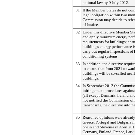
national law by 9 July 2012.
31
If the Member States do not com
legal obligation within two mon
Commission may decide to refer
of Justice.
32
Under this directive Member Sta
and apply minimum energy per
requirements for buildings; ensu
building's energy performance is
carry out regular inspections of 
conditioning systems.
33
In addition, the directive requi
to ensure that from 2021 onward
buildings will be so-called near
buildings.
34
In September 2012 the Commissi
infringement procedures agains
(all except Denmark, Ireland an
not notified the Commission of 
transposing the directive into na
35
Reasoned opinions were already s
Greece, Portugal and Bulgaria i
Spain and Slovenia in April 201
Germany, Finland, France, Latvi