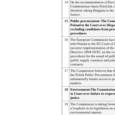
14
On the recommendation of Env
Commissioner Janez Potočnik, 
therefore taking Bulgaria to the
Justice.
15
Public procurement: The Comm
Poland to the Court over illega
excluding candidates from pr
procedures
16
The European Commission has t
refer Poland to the EU Court of J
incorrect implementation of the
Directive 2004/18/EC on the co
procedures for the award of publ
public supply contracts and pub
contracts.
17
The Commission believes that th
the Polish Public Procurement 
substantially hinder access to 
markets.
18
Environment:The Commission
to Court over failure to respect
justice
19
The Commission is taking Germ
a loophole in its legislation on a
environmental matters.