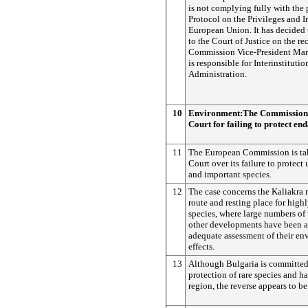
is not complying fully with the 
Protocol on the Privileges and I
European Union. It has decided t
to the Court of Justice on the 
Commission Vice-President Mar
is responsible for Interinstituti
Administration.
10
Environment:The Commission 
Court for failing to protect en
11
The European Commission is tak
Court over its failure to protect
and important species.
12
The case concerns the Kaliakra 
route and resting place for hig
species, where large numbers of
other developments have been a
adequate assessment of their en
effects.
13
Although Bulgaria is committed 
protection of rare species and ha
region, the reverse appears to b