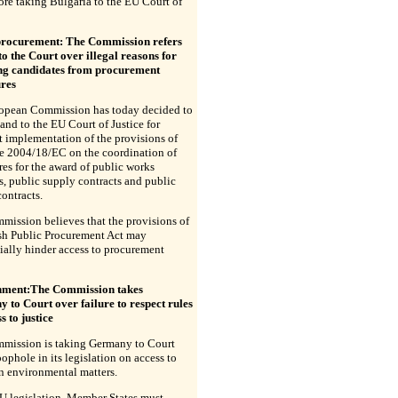
fore taking Bulgaria to the EU Court of
procurement: The Commission refers
o the Court over illegal reasons for
ng candidates from procurement
res
opean Commission has today decided to
land to the EU Court of Justice for
t implementation of the provisions of
ve 2004/18/EC on the coordination of
es for the award of public works
s, public supply contracts and public
contracts.
ission believes that the provisions of
ish Public Procurement Act may
ially hinder access to procurement
nment:The Commission takes
 to Court over failure to respect rules
s to justice
mission is taking Germany to Court
oophole in its legislation on access to
in environmental matters.
U legislation, Member States must