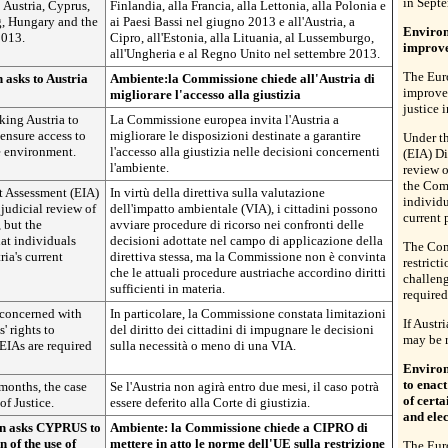
in Sept
 Austria, Cyprus,
Finlandia, alla Francia, alla Lettonia, alla Polonia e
, Hungary and the
ai Paesi Bassi nel giugno 2013 e all'Austria, a
Environ
2013.
Cipro, all'Estonia, alla Lituania, al Lussemburgo,
improve
all'Ungheria e al Regno Unito nel settembre 2013.
The Eur
asks to Austria
Ambiente:la Commissione chiede all'Austria di
improve 
migliorare l'accesso alla giustizia
justice 
ing Austria to
La Commissione europea invita l'Austria a
ensure access to
migliorare le disposizioni destinate a garantire
Under t
he environment.
l'accesso alla giustizia nelle decisioni concernenti
(EIA) Di
l'ambiente.
review o
the Com
t Assessment (EIA)
In virtù della direttiva sulla valutazione
individu
 judicial review of
dell'impatto ambientale (VIA), i cittadini possono
current 
 but the
avviare procedure di ricorso nei confronti delle
at individuals
decisioni adottate nel campo di applicazione della
The Com
ria's current
direttiva stessa, ma la Commissione non è convinta
restricti
che le attuali procedure austriache accordino diritti
challeng
sufficienti in materia.
required
 concerned with
In particolare, la Commissione constata limitazioni
If Austr
s' rights to
del diritto dei cittadini di impugnare le decisioni
may be r
EIAs are required
sulla necessità o meno di una VIA.
Enviro
to enact
 months, the case
Se l'Austria non agirà entro due mesi, il caso potrà
of certa
of Justice.
essere deferito alla Corte di giustizia.
and ele
n asks CYPRUS to
Ambiente: la Commissione chiede a CIPRO di
n of the use of
mettere in atto le norme dell'UE sulla restrizione
The Eur