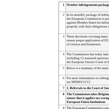
1
October infringements package
2
In its monthly package of infri
the European Commission is pur
against Member States for faili
properly with their obligations 
3
These decisions covering many 
ensure proper application of EU 
of citizens and businesses.
4
The Commission has today taken
including 12 reasoned opinions a
the European Union's Court of J
5
Below is a summary of the main 
6
For more information on infrin
see MEMO/12/12.
7
1. Referrals to the Court of Jus
8
The Commission takes Belgium
ensure that it applies tax exem
European Union Institutions
9
The European Commission consi