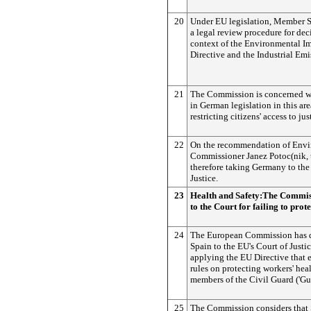
20
Under EU legislation, Member S
a legal review procedure for dec
context of the Environmental I
Directive and the Industrial Emi
21
The Commission is concerned w
in German legislation in this ar
restricting citizens' access to jus
22
On the recommendation of Env
Commissioner Janez Potoc(nik,
therefore taking Germany to the
Justice.
23
Health and Safety:The Commiss
to the Court for failing to prot
24
The European Commission has de
Spain to the EU's Court of Justic
applying the EU Directive that e
rules on protecting workers' heal
members of the Civil Guard ('Gua
25
The Commission considers that 