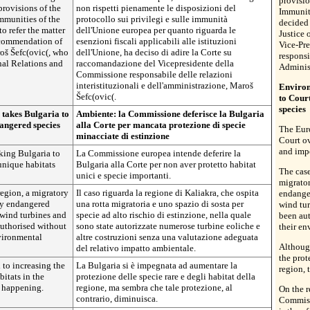
provisio
provisions of the
non rispetti pienamente le disposizioni del
Immuniti
mmunities of the
protocollo sui privilegi e sulle immunità
decided 
o refer the matter
dell'Unione europea per quanto riguarda le
Justice
recommendation of
esenzioni fiscali applicabili alle istituzioni
Vice-Pre
oš Šefc(ovic(, who
dell'Unione, ha deciso di adire la Corte su
responsi
onal Relations and
raccomandazione del Vicepresidente della
Adminis
Commissione responsabile delle relazioni
interistituzionali e dell'amministrazione, Maroš
Environ
Šefc(ovic(.
to Court
species
takes Bulgaria to
Ambiente: la Commissione deferisce la Bulgaria
dangered species
alla Corte per mancata protezione di specie
The Eur
minacciate di estinzione
Court ov
and impo
ing Bulgaria to
La Commissione europea intende deferire la
 unique habitats
Bulgaria alla Corte per non aver protetto habitat
The case
unici e specie importanti.
migrator
region, a migratory
Il caso riguarda la regione di Kaliakra, che ospita
endanger
hly endangered
una rotta migratoria e uno spazio di sosta per
wind tu
 wind turbines and
specie ad alto rischio di estinzione, nella quale
been au
uthorised without
sono state autorizzate numerose turbine eoliche e
their en
vironmental
altre costruzioni senza una valutazione adeguata
Althoug
del relativo impatto ambientale.
the prot
to increasing the
La Bulgaria si è impegnata ad aumentare la
region, 
bitats in the
protezione delle specie rare e degli habitat della
e happening.
regione, ma sembra che tale protezione, al
On the 
contrario, diminuisca.
Commiss