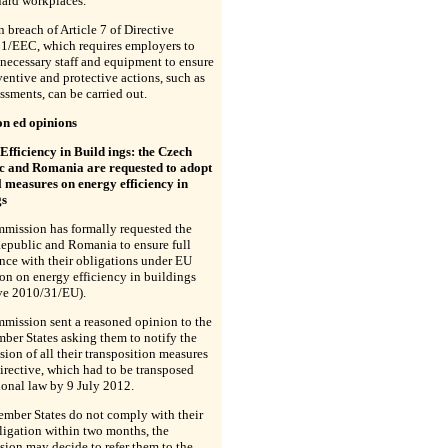
uard workplaces.
in breach of Article 7 of Directive
1/EEC, which requires employers to
necessary staff and equipment to ensure
ventive and protective actions, such as
essments, can be carried out.
on ed opinions
Efficiency in Build ings: the Czech
c and Romania are requested to adopt
l measures on energy efficiency in
gs
mission has formally requested the
epublic and Romania to ensure full
nce with their obligations under EU
ion on energy efficiency in buildings
ive 2010/31/EU).
mission sent a reasoned opinion to the
ber States asking them to notify the
on of all their transposition measures
directive, which had to be transposed
ional law by 9 July 2012.
ember States do not comply with their
ligation within two months, the
ion may decide to refer them to the