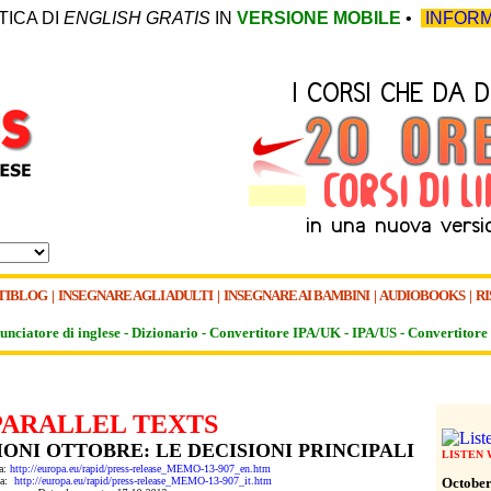
TICA DI
ENGLISH GRATIS
IN
VERSIONE MOBILE
•
INFORM
TIBLOG
|
INSEGNARE AGLI ADULTI
|
INSEGNARE AI BAMBINI
|
AUDIOBOOKS
|
RI
unciatore di inglese -
Dizionario -
Convertitore IPA/UK
-
IPA/US
-
Convertitore 
PARALLEL TEXTS
ONI OTTOBRE: LE DECISIONI PRINCIPALI
LISTEN
da:
http://europa.eu/rapid/press-release_MEMO-13-907_en.htm
 da:
http://europa.eu/rapid/press-release_MEMO-13-907_it.htm
October