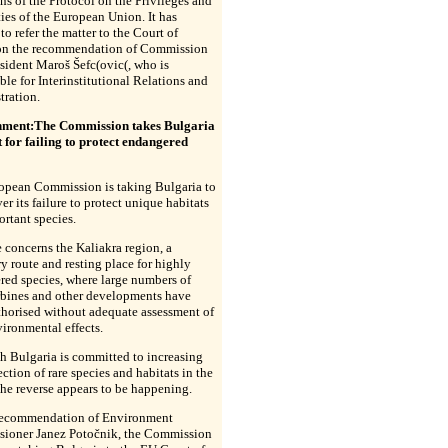
ns of the Protocol on the Privileges and
es of the European Union. It has
to refer the matter to the Court of
 on the recommendation of Commission
sident Maroš Šefc(ovic(, who is
ble for Interinstitutional Relations and
tration.
ment:The Commission takes Bulgaria
 for failing to protect endangered
opean Commission is taking Bulgaria to
er its failure to protect unique habitats
rtant species.
 concerns the Kaliakra region, a
y route and resting place for highly
ed species, where large numbers of
rbines and other developments have
thorised without adequate assessment of
vironmental effects.
h Bulgaria is committed to increasing
ection of rare species and habitats in the
the reverse appears to be happening.
recommendation of Environment
ioner Janez Potočnik, the Commission