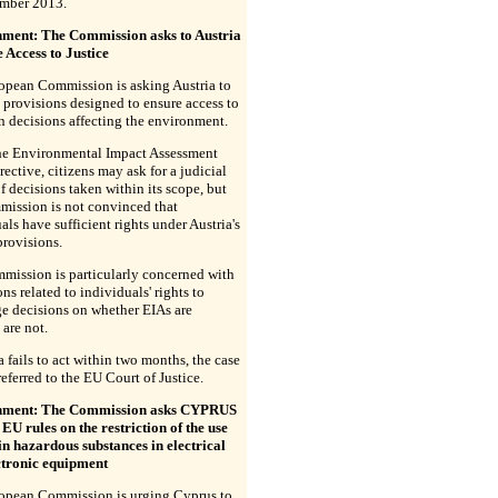
ember 2013.
ment: The Commission asks to Austria
 Access to Justice
opean Commission is asking Austria to
provisions designed to ensure access to
in decisions affecting the environment.
he Environmental Impact Assessment
rective, citizens may ask for a judicial
f decisions taken within its scope, but
mission is not convinced that
als have sufficient rights under Austria's
provisions.
mission is particularly concerned with
ons related to individuals' rights to
e decisions on whether EIAs are
 are not.
ia fails to act within two months, the case
eferred to the EU Court of Justice.
nment: The Commission asks CYPRUS
 EU rules on the restriction of the use
in hazardous substances in electrical
ctronic equipment
opean Commission is urging Cyprus to