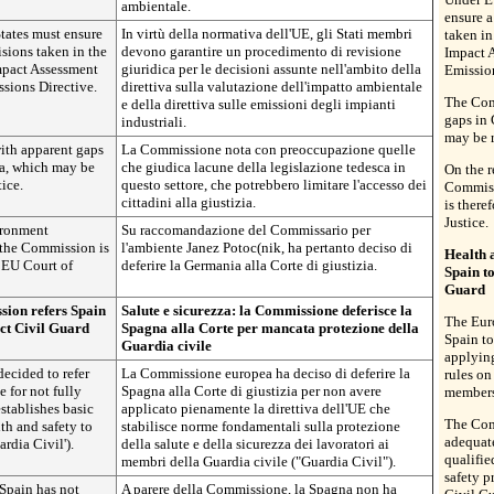
ambientale.
ensure a
tates must ensure
In virtù della normativa dell'UE, gli Stati membri
taken in
isions taken in the
devono garantire un procedimento di revisione
Impact A
mpact Assessment
giuridica per le decisioni assunte nell'ambito della
Emission
ssions Directive.
direttiva sulla valutazione dell'impatto ambientale
The Com
e della direttiva sulle emissioni degli impianti
gaps in 
industriali.
may be r
ith apparent gaps
La Commissione nota con preoccupazione quelle
ea, which may be
che giudica lacune della legislazione tedesca in
On the 
tice.
questo settore, che potrebbero limitare l'accesso dei
Commiss
cittadini alla giustizia.
is there
Justice.
ironment
Su raccomandazione del Commissario per
 the Commission is
l'ambiente Janez Potoc(nik, ha pertanto deciso di
Health 
 EU Court of
deferire la Germania alla Corte di giustizia.
Spain to
Guard
ion refers Spain
Salute e sicurezza: la Commissione deferisce la
The Eur
ect Civil Guard
Spagna alla Corte per mancata protezione della
Spain to
Guardia civile
applying
cided to refer
La Commissione europea ha deciso di deferire la
rules on
e for not fully
Spagna alla Corte di giustizia per non avere
members 
stablishes basic
applicato pienamente la direttiva dell'UE che
The Com
th and safety to
stabilisce norme fondamentali sulla protezione
adequat
rdia Civil').
della salute e della sicurezza dei lavoratori ai
qualifie
membri della Guardia civile ("Guardia Civil").
safety p
Spain has not
A parere della Commissione, la Spagna non ha