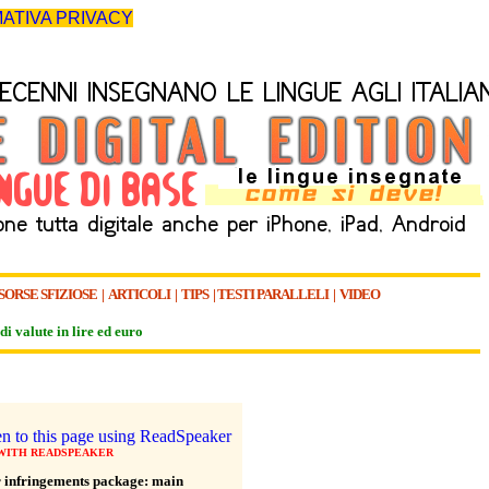
ATIVA PRIVACY
SORSE SFIZIOSE
|
ARTICOLI
|
TIPS
|
TESTI PARALLELI
|
VIDEO
di valute in lire ed euro
 WITH READSPEAKER
 infringements package: main