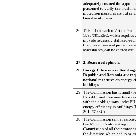
adequately ensured the appointm
personnel to verify that health a
protection measures are put in pl
Guard workplaces.
26
This is in breach of Article 7 of 
1989/391/EEC, which requires 
provide necessary staff and equ
that preventive and protective ac
assessments, can be carried out.
27
2.-Reason ed opinions
28
Energy Efficiency in Build ing
Republic and Romania are requ
national measures on energy ef
buildings
29
The Commission has formally r
Republic and Romania to ensure
with their obligations under EU 
energy efficiency in buildings (
2010/31/EU).
30
The Commission sent a reasoned
two Member States asking them 
Commission of all their transpos
the directive, which had to be t