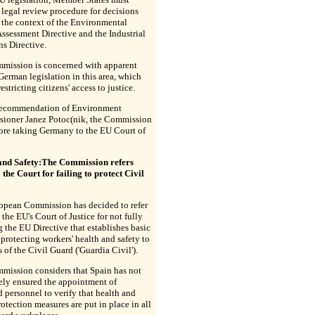
 legal review procedure for decisions
 the context of the Environmental
ssessment Directive and the Industrial
s Directive.
mission is concerned with apparent
German legislation in this area, which
estricting citizens' access to justice.
recommendation of Environment
ioner Janez Potoc(nik, the Commission
fore taking Germany to the EU Court of
and Safety:The Commission refers
 the Court for failing to protect Civil
opean Commission has decided to refer
 the EU's Court of Justice for not fully
 the EU Directive that establishes basic
 protecting workers' health and safety to
of the Civil Guard ('Guardia Civil').
mission considers that Spain has not
ely ensured the appointment of
d personnel to verify that health and
rotection measures are put in place in all