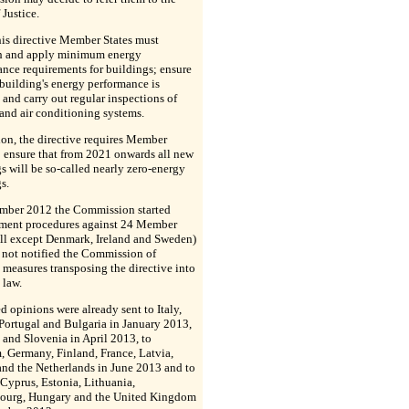
 Justice.
is directive Member States must
sh and apply minimum energy
nce requirements for buildings; ensure
 building's energy performance is
d and carry out regular inspections of
and air conditioning systems.
ion, the directive requires Member
o ensure that from 2021 onwards all new
s will be so-called nearly zero-energy
s.
ember 2012 the Commission started
ement procedures against 24 Member
all except Denmark, Ireland and Sweden)
 not notified the Commission of
 measures transposing the directive into
 law.
 opinions were already sent to Italy,
Portugal and Bulgaria in January 2013,
 and Slovenia in April 2013, to
 Germany, Finland, France, Latvia,
and the Netherlands in June 2013 and to
 Cyprus, Estonia, Lithuania,
urg, Hungary and the United Kingdom