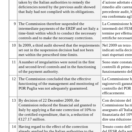
taken by the Italian authorities to remedy the
d’azione adottato d
deficiencies noted by the previous audit showed
rimedio alle carenz
that Italy had not complied with its obligations.
precedente audit, h
era conformata agli
9
The Commission therefore suspended the
La Commissione ha
intermediate payments of the ERDF and set Italy a
intermedi del FESR 
time-limit within which to conduct the necessary
termine per effettu
controls and to make the necessary corrections.
rettifiche necessari
10
In 2009, a third audit showed that the requirements
Nel 2009 un terzo a
set out in the suspension decision had not been
indicati nella dec
met within the prescribed time-limits.
stati rispettati ent
11
A number of irregularities were noted in the first
Sono state constata
and second-level controls and in the functioning
controlli di primo
of the payment authority.
funzionamento del
12
The Commission concluded that the effective
La Commissione ha
functioning of the management and monitoring of
ragionevoli garanzi
POR Puglia was not adequately guaranteed.
controllo del POR
efficacemente.
13
By decision of 22 December 2009, the
Con decisione del
Commission reduced the financial aid granted to
Commissione ha rid
Italy by applying a flat-rate correction of 10% to
assegnato all’Itali
the certified expenditure, that is, a reduction of
finanziaria del 10%
€127.17 million.
dire una riduzione 
14
Having regard to the effect of the correction
Tenuto conto dell’
already applied by the Italian authorities to the
del FESR della rett