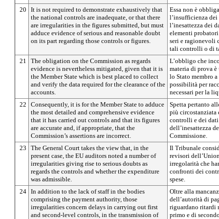
20
It is not required to demonstrate exhaustively that
Essa non è obbliga
the national controls are inadequate, or that there
l’insufficienza dei
are irregularities in the figures submitted, but must
l’inesattezza dei d
adduce evidence of serious and reasonable doubt
elementi probatori
on its part regarding those controls or figures.
seri e ragionevoli 
tali controlli o di t
21
The obligation on the Commission as regards
L’obbligo che inc
evidence is nevertheless mitigated, given that it is
materia di prova è 
the Member State which is best placed to collect
lo Stato membro a 
and verify the data required for the clearance of the
possibilità per racc
accounts.
necessari per la li
22
Consequently, it is for the Member State to adduce
Spetta pertanto al
the most detailed and comprehensive evidence
più circostanziata 
that it has carried out controls and that its figures
controlli e dei da
are accurate and, if appropriate, that the
dell’inesattezza de
Commission’s assertions are incorrect.
Commissione.
23
The General Court takes the view that, in the
Il Tribunale consid
present case, the EU auditors noted a number of
revisori dell’Unio
irregularities giving rise to serious doubts as
irregolarità che ha
regards the controls and whether the expenditure
confronti dei contr
was admissible.
spese.
24
In addition to the lack of staff in the bodies
Oltre alla mancanza
comprising the payment authority, those
dell’autorità di pa
irregularities concern delays in carrying out first
riguardano ritardi 
and second-level controls, in the transmission of
primo e di secondo 