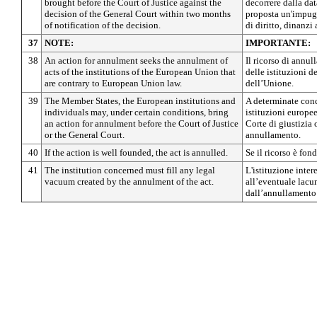
brought before the Court of Justice against the
decorrere dalla dat
decision of the General Court within two months
proposta un'impugn
of notification of the decision.
di diritto, dinanzi 
37
NOTE:
IMPORTANTE:
38
An action for annulment seeks the annulment of
Il ricorso di annul
acts of the institutions of the European Union that
delle istituzioni d
are contrary to European Union law.
dell’Unione.
39
The Member States, the European institutions and
A determinate cond
individuals may, under certain conditions, bring
istituzioni europee
an action for annulment before the Court of Justice
Corte di giustizia 
or the General Court.
annullamento.
40
If the action is well founded, the act is annulled.
Se il ricorso è fond
41
The institution concerned must fill any legal
L'istituzione inter
vacuum created by the annulment of the act.
all’eventuale lacu
dall’annullamento 