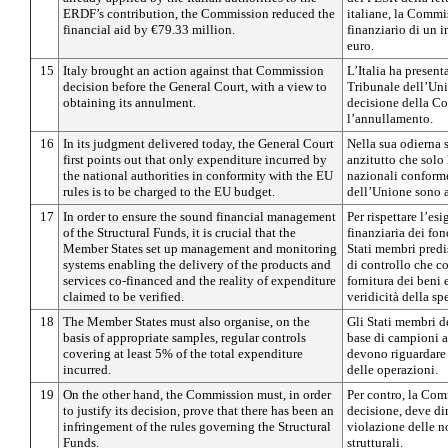
ERDF’s contribution, the Commission reduced the
italiane, la Commi
financial aid by €79.33 million.
finanziario di un i
euro.
15
Italy brought an action against that Commission
L’Italia ha present
decision before the General Court, with a view to
Tribunale dell’Uni
obtaining its annulment.
decisione della Co
l’annullamento.
16
In its judgment delivered today, the General Court
Nella sua odierna s
first points out that only expenditure incurred by
anzitutto che solo 
the national authorities in conformity with the EU
nazionali conforme
rules is to be charged to the EU budget.
dell’Unione sono a
17
In order to ensure the sound financial management
Per rispettare l’e
of the Structural Funds, it is crucial that the
finanziaria dei fond
Member States set up management and monitoring
Stati membri predi
systems enabling the delivery of the products and
di controllo che co
services co-financed and the reality of expenditure
fornitura dei beni 
claimed to be verified.
veridicità della sp
18
The Member States must also organise, on the
Gli Stati membri d
basis of appropriate samples, regular controls
base di campioni a
covering at least 5% of the total expenditure
devono riguardare 
incurred.
delle operazioni.
19
On the other hand, the Commission must, in order
Per contro, la Comm
to justify its decision, prove that there has been an
decisione, deve di
infringement of the rules governing the Structural
violazione delle n
Funds.
strutturali.