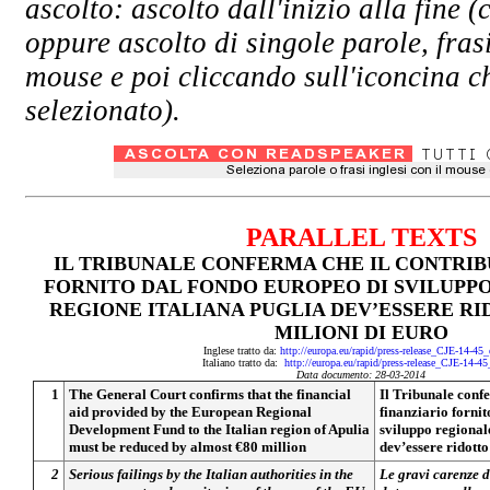
ascolto: ascolto dall'inizio alla fin
oppure ascolto di singole parole, fras
mouse e poi cliccando sull'iconcina ch
selezionato).
PARALLEL TEXTS
IL TRIBUNALE CONFERMA CHE IL CONTRIB
FORNITO DAL FONDO EUROPEO DI SVILUPP
REGIONE ITALIANA PUGLIA DEV’ESSERE RID
MILIONI DI EURO
Inglese tratto da:
http://europa.eu/rapid/press-release_CJE-14-45
Italiano tratto da:
http://europa.eu/rapid/press-release_CJE-14-45
Data documento: 28-03-2014
1
The General Court confirms that the financial
Il Tribunale conf
aid provided by the European Regional
finanziario forni
Development Fund to the Italian region of Apulia
sviluppo regionale
must be reduced by almost €80 million
dev’essere ridotto
2
Serious failings by the Italian authorities in the
Le gravi carenze d