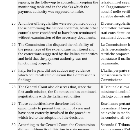
reports, in the follow-up to controls, in keeping the
relazioni, nel segu
monitoring table and in the checks which the
nell’aggiornamento
payment authority was supposed to make.
nonché nelle verif
avrebbe dovuto eff
25
A number of irregularities were not pointed out by
Diverse irregolarit
those performing the national controls, while other
controllori naziona
controls were considered to have been terminated
stati considerati c
without examination of the necessary documents.
esaminati document
26
The Commission also disputed the reliability of
La Commissione ha 
the percentage of the expenditure monitored and
della percentuale d
the corrections suggested by the Italian authorities
rettifiche proposte
and held that the payment authority was not
constatato il malf
functioning properly.
pagamento.
27
Italy, for its part, did not adduce any evidence
L'Italia, per parte
which could call into question the Commission’s
consentissero di c
findings.
Commissione.
28
The General Court also observes that, since the
Il Tribunale rileva
first audit mission, the Commission has continued
missione di audit,
negotiations with the Italian authorities.
dialogo con le auto
29
Those authorities have therefore had the
Esse hanno pertant
opportunity to present their point of view and
presentare il loro 
have been correctly involved in the procedure
coinvolte in modo
which led to the adoption of the decision.
ha condotto all’ad
30
According to the General Court, the Commission
Secondo il Tribun
did not infringe its obligation to state reasons,
venuta meno all’o