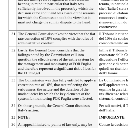
bearing in mind in particular that Italy was
tenuta, in particol
sufficiently involved in the process by which the
che l’Italia è stata
decision came about and was aware of the reasons
processo di elabor
for which the Commission took the view that it
conosceva i motivi
must not charge the sum in dispute to the Fund.
riteneva di non do
controverso.
31
The General Court also takes the view that the flat-
Il Tribunale ritiene
rate correction of 10% complies with the rules of
del 10% sia confo
administrative conduct.
comportamento amm
32
Lastly, the General Court considers that the
Infine il Tribunale
failings noted by the Commission call into
constatate dalla 
question the effectiveness of the entire system for
discussione l’effic
the management and monitoring of POR Puglia
gestione e di cont
and therefore represent a significant risk of loss for
quindi un rischio r
the EU budget.
dell’Unione.
33
The Commission was thus fully entitled to apply a
La Commissione ha
correction rate of 10%, that rate reflecting the
nell’applicare un t
seriousness, the nature and the duration of the
esprime la gravità, 
inadequacies by which the key elements of the
insufficienze relat
system for monitoring POR Puglia were affected.
sistema di control
34
On those grounds, the General Court dismisses
Per tali motivi, il 
Italy’s action.
dell’Italia.
35
NOTE:
IMPORTANTE:
36
An appeal, limited to points of law only, may be
Contro la decision