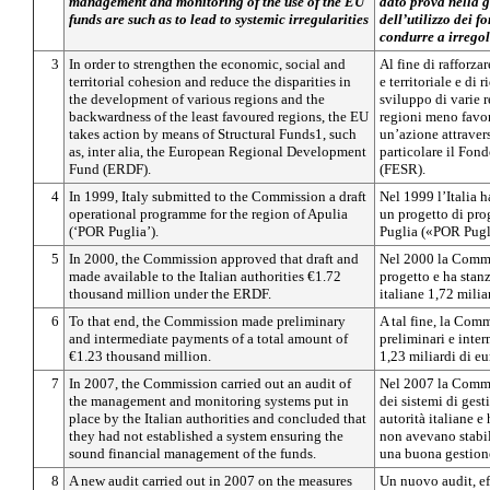
management and monitoring of the use of the EU
dato prova nella g
funds are such as to lead to systemic irregularities
dell’utilizzo dei f
condurre a irregol
3
In order to strengthen the economic, social and
Al fine di rafforza
territorial cohesion and reduce the disparities in
e territoriale e di r
the development of various regions and the
sviluppo di varie r
backwardness of the least favoured regions, the EU
regioni meno favor
takes action by means of Structural Funds1, such
un’azione attravers
as, inter alia, the European Regional Development
particolare il Fon
Fund (ERDF).
(FESR).
4
In 1999, Italy submitted to the Commission a draft
Nel 1999 l’Italia 
operational programme for the region of Apulia
un progetto di pr
(‘POR Puglia’).
Puglia («POR Pugl
5
In 2000, the Commission approved that draft and
Nel 2000 la Commi
made available to the Italian authorities €1.72
progetto e ha stanz
thousand million under the ERDF.
italiane 1,72 milia
6
To that end, the Commission made preliminary
A tal fine, la Com
and intermediate payments of a total amount of
preliminari e inter
€1.23 thousand million.
1,23 miliardi di eu
7
In 2007, the Commission carried out an audit of
Nel 2007 la Commi
the management and monitoring systems put in
dei sistemi di gesti
place by the Italian authorities and concluded that
autorità italiane 
they had not established a system ensuring the
non avevano stabil
sound financial management of the funds.
una buona gestione
8
A new audit carried out in 2007 on the measures
Un nuovo audit, ef