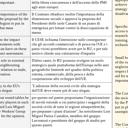
 important.
della libera concorrenza e dell'accesso delle PMI
achieve 
agli aiuti europei.
strategy
disadvan
 importance of the
Il Comitato ribadisce inoltre l'importanza della
the proposal by the
dimensione sociale e approva la proposta del
Region to put in
Presidente delle isole Canarie di un piano di
Specific
bat mass
emergenza per lottare contro la disoccupazione di
access t
massa.
research
to the impact
Il CESE richiama l'attenzione sulle conseguenze
trainin
reements with
che gli accordi commerciali e di pesca tra l'UE e i
technol
can have on these
paesi vicini potrebbero avere per le RU, e per tale
act assessment.
motivo chiede una valutazione d'impatto.
Small bu
 role in external
D'altro canto, le RU possono svolgere un ruolo
of the o
 neighbouring
strategico quale piattaforma dell'Europa nelle aree
neglecte
relation to trade,
geografiche limitrofe nel quadro della politica
respect 
ration.
esterna, commerciale, della pesca e della
aid for 
cooperazione allo sviluppo dell'UE.
importan
y in the EU's
"L'adesione della società civile alla strategia
a slogan:
dell'UE deve essere più di uno slogan;
The Comm
hat round tables be
per questo nel parere proponiamo l'organizzazione
the soci
ety players in each
di tavole rotonde a cui partecipino i soggetti della
by the P
ated Luis Miguel
società civile di tutte le regioni ultraperiferiche,
put in 
e Workers' Group
per preparare i piani d'azione", ha sottolineato Luis
unempl
 for the opinion.
Miguel Pariza Castaños, membro del gruppo
Lavoratori e presidente del gruppo di studio per
The Com
questo parere.