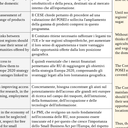
 the domestic
ortofrutticoli e della pesca, destinati sia al mercato
interno che all'esportazione.
Until n
 assessment of
Il CESE chiede pertanto di procedere ad una
regions'
ange of products
valutazione del POSEI e sollecita l'ampliamento
sugar.
della gamma di prodotti compresi in questo
programma.
Without 
links between
Il Comitato ritiene necessario rafforzare i legami tra
thinks t
ost regions should
l'UE e le sue regioni ultraperiferiche, per aumentare
agricult
ease their sense of
il loro senso di appartenenza e trarre vantaggio
and vege
tunities offered by
dalle opportunità offerte dalla loro posizione
the dome
geografica.
ccess to
È quindi essenziale che i mezzi finanziari
The Comm
allow them to
permettano alle RU di raggiungere gli obiettivi
POSEI an
urope 2020 strategy
della strategia Europa 2020, compensando gli
covered
vantages linked to
svantaggi legati alla loro lontananza geografica.
on improving access
Concretamente, bisogna concentrare gli aiuti sul
The Com
or research, in the
potenziamento dell'accesso alle grandi reti europee
mainlan
raining, employment
di ricerca nel campo dei trasporti, dell'istruzione,
should b
della formazione, dell'occupazione e delle
their se
tecnologie dell'informazione.
opportun
location
e in the economy of
Le PMI, che svolgono un ruolo fondamentale
 not be neglected:
nell'economia delle RU, non possono essere
 respect for free
trascurate ed è per questo che cresce l'importanza
Thus, th
d for small
dello Small Business Act per l'Europa, del rispetto
appropri