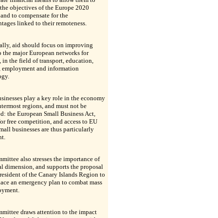
the objectives of the Europe 2020
 and to compensate for the
tages linked to their remoteness.
ally, aid should focus on improving
o the major European networks for
, in the field of transport, education,
g, employment and information
ogy.
sinesses play a key role in the economy
utermost regions, and must not be
d: the European Small Business Act,
for free competition, and access to EU
small businesses are thus particularly
t.
ittee also stresses the importance of
al dimension, and supports the proposal
resident of the Canary Islands Region to
place an emergency plan to combat mass
oyment.
mittee draws attention to the impact