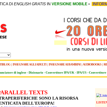
TICA DI
ENGLISH GRATIS
IN
VERSIONE MOBILE
•
INFORM
TIBLOG
|
INSEGNARE AGLI ADULTI
|
INSEGNARE AI BAMBINI
|
AUDIOBOOKS
|
RI
unciatore di inglese -
Dizionario -
Convertitore IPA/UK
-
IPA/US
-
Convertitore 
PARALLEL TEXTS
LTRAPERIFERICHE SONO LA RISORSA
LISTE
ENTICATA DELL'EUROPA!