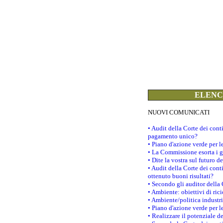
ELENCO
NUOVI COMUNICATI
• Audit della Corte dei con
pagamento unico?
• Piano d'azione verde per 
• La Commissione esorta i go
• Dite la vostra sul futuro 
• Audit della Corte dei cont
ottenuto buoni risultati?
• Secondo gli auditor della
• Ambiente: obiettivi di ric
• Ambiente/politica industria
• Piano d'azione verde per l
• Realizzare il potenziale d