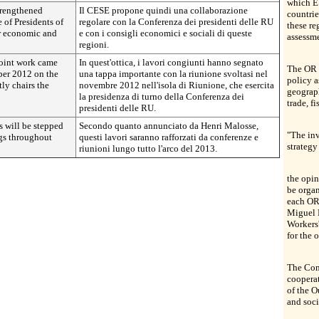
which EU
trengthened
Il CESE propone quindi una collaborazione
countri
 of Presidents of
regolare con la Conferenza dei presidenti delle RU
these r
r economic and
e con i consigli economici e sociali di queste
assessm
regioni.
joint work came
In quest'ottica, i lavori congiunti hanno segnato
The OR c
ber 2012 on the
una tappa importante con la riunione svoltasi nel
policy a
ly chairs the
novembre 2012 nell'isola di Riunione, che esercita
geograph
la presidenza di turno della Conferenza dei
trade, f
presidenti delle RU.
s will be stepped
Secondo quanto annunciato da Henri Malosse,
"The inv
gs throughout
questi lavori saranno rafforzati da conferenze e
strategy
riunioni lungo tutto l'arco del 2013.
the opin
be organ
each OR,
Miguel 
Workers'
for the 
The Com
cooperat
of the 
and soci