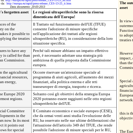
o da:
http://europa.eu/rapid/press-release_CES-13-25_en.htm
The out
to da:
http://europa.eu/rapid/press-release_CES-13-25_it.htm
Data documento: 20-03-2013
asset
s forgotten asset
Le regioni ultraperiferiche sono la risorsa
dimenticata dell'Europa!
In view 
nces of the
Il Trattato sul funzionamento dell'UE (TFUE)
outermos
aty on the
consente l'adozione di misure specifiche
Functio
kes it possible to
nell'applicazione dei trattati alle regioni
to adopt
plying the treaties
ultraperiferiche (RU), in considerazione della loro
treaties
situazione specifica.
sures to have any
Perché tali misure abbiano un impatto effettivo
However,
y is called for than
però, è necessario adottare una strategia più
impact, 
ean Commission.
ambiziosa di quella proposta dalla Commissione
than th
europea.
Commis
n the agricultural
Occorre riservare un'attenzione speciale al
nancial resources,
programma di aiuti agricoli, all'aumento dei mezzi
Special 
ean energy,
finanziari, alla politica esterna e alle reti
agricult
transeuropee di energia, trasporto e ricerca.
financia
 the Europe 2020
Soltanto così gli obiettivi della strategia Europa
European
ermost regions.
2020 potranno essere raggiunti nelle otto regioni
network
ultraperiferiche dell'UE.
cial Committee
Il Comitato economico e sociale europeo (CESE),
this is 
lopments in the
che da ormai venti anni studia l'evoluzione delle
objectiv
rs now. In its most
RU, ha osservato nelle sue ultime deliberazioni che
ct it points out
l'attuazione dell'articolo 349 del TFUE, che rende
ows for special
possibile l'adozione di misure speciali per le RU,
The Eur