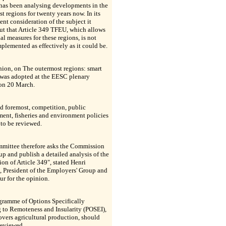
has been analysing developments in the
t regions for twenty years now. In its
ent consideration of the subject it
ut that Article 349 TFEU, which allows
ial measures for these regions, is not
plemented as effectively as it could be.
ion, on The outermost regions: smart
 was adopted at the EESC plenary
 on 20 March.
nd foremost, competition, public
ent, fisheries and environment policies
 to be reviewed.
mittee therefore asks the Commission
up and publish a detailed analysis of the
ion of Article 349", stated Henri
 President of the Employers' Group and
ur for the opinion.
gramme of Options Specifically
 to Remoteness and Insularity (POSEI),
vers agricultural production, should
reviewed.