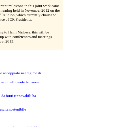
tant milestone in this joint work came
e hearing held in November 2012 on the
f Reunion, which currently chairs the
nce of OR Presidents.
g to Henri Malosse, this will be
 up with conferences and meetings
out 2013.
no accoppiato nel regime di
modo efficiente le risorse
a da fonti rinnovabili ha
escita sostenibile