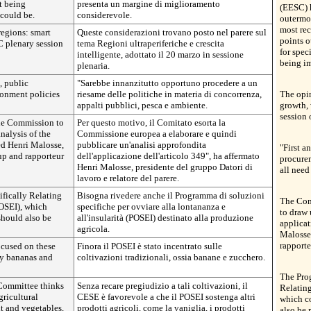
ot being
presenta un margine di miglioramento
(EESC) 
 could be.
considerevole.
outermos
most rec
regions: smart
Queste considerazioni trovano posto nel parere sul
points o
C plenary session
tema Regioni ultraperiferiche e crescita
for spec
intelligente, adottato il 20 marzo in sessione
being im
plenaria.
, public
"Sarebbe innanzitutto opportuno procedere a un
ronment policies
riesame delle politiche in materia di concorrenza,
The opin
appalti pubblici, pesca e ambiente.
growth,
session
he Commission to
Per questo motivo, il Comitato esorta la
nalysis of the
Commissione europea a elaborare e quindi
ted Henri Malosse,
pubblicare un'analisi approfondita
"First a
up and rapporteur
dell'applicazione dell'articolo 349", ha affermato
procurem
Henri Malosse, presidente del gruppo Datori di
all need
lavoro e relatore del parere.
fically Relating
Bisogna rivedere anche il Programma di soluzioni
The Com
POSEI), which
specifiche per ovviare alla lontananza e
to draw 
should also be
all'insularità (POSEI) destinato alla produzione
applicat
agricola.
Malosse,
rapporte
ocused on these
Finora il POSEI è stato incentrato sulle
ly bananas and
coltivazioni tradizionali, ossia banane e zucchero.
The Pro
 Committee thinks
Senza recare pregiudizio a tali coltivazioni, il
Relating
gricultural
CESE è favorevole a che il POSEI sostenga altri
which co
it and vegetables,
prodotti agricoli, come la vaniglia, i prodotti
also be 