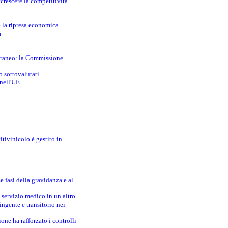
crescere la competitività
e la ripresa economica
a
erraneo: la Commissione
o sottovalutati
 nell'UE
itivinicolo è gestito in
e fasi della gravidanza e al
 servizio medico in un altro
ingente e transitorio nei
one ha rafforzato i controlli