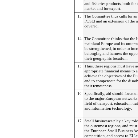
and fisheries products, both for
market and for export.
13
The Committee thus calls for an
POSEI and an extension of the r
covered.
14
The Committee thinks that the 
mainland Europe and its outerm
be strengthened, in order to incr
belonging and harness the oppor
their geographic location.
15
Thus, these regions must have a
appropriate financial means to 
achieve the objectives of the E
and to compensate for the disad
their remoteness.
16
Specifically, aid should focus 
to the major European networks f
field of transport, education, t
and information technology.
17
Small businesses play a key rol
the outermost regions, and must
the European Small Business Act,
competition, and access to EU ai