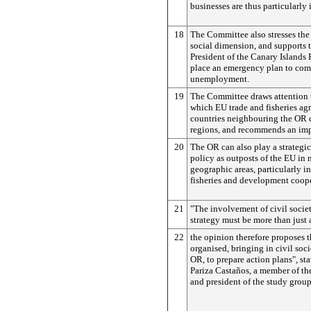
businesses are thus particularly
18
The Committee also stresses the
social dimension, and supports 
President of the Canary Islands 
place an emergency plan to com
unemployment.
19
The Committee draws attention 
which EU trade and fisheries ag
countries neighbouring the OR 
regions, and recommends an imp
20
The OR can also play a strategic
policy as outposts of the EU in
geographic areas, particularly in 
fisheries and development coope
21
"The involvement of civil societ
strategy must be more than just 
22
the opinion therefore proposes t
organised, bringing in civil soci
OR, to prepare action plans", st
Pariza Castaños, a member of th
and president of the study group