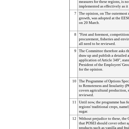
measures for these regions, is n
implemented as effectively as it
7
The opinion, on The outermost 
growth, was adopted at the EES
on 20 March.
8
"First and foremost, competition
procurement, fisheries and envi
all need to be reviewed.
9
The Committee therefore asks t
draw up and publish a detailed a
application of Article 349", sta
President of the Employers' Gro
for the opinion.
10
The Programme of Options Speci
to Remoteness and Insularity (
covers agricultural production, 
reviewed.
11
Until now, the programme has f
regions' traditional crops, name
sugar.
12
Without prejudice to these, the
that POSEI should cover other a
products such as vanilla and fru