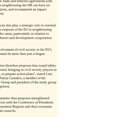
 trade and fisheries agreements with
es neighbouring the OR can have on
egions, and recommends an impact
ent.
an also play a strategic role in external
s outposts of the EU in neighbouring
ic areas, particularly in relation to
isheries and development cooperation.
olvement of civil society in the EU's
 must be more than just a slogan:
ion therefore proposes that round tables
ised, bringing in civil society players in
 to prepare action plans", stated Luis
Pariza Castaños, a member of the
 Group and president of the study group
opinion.
mittee thus proposes strengthened
ion with the Conference of Presidents
Outermost Regions and their economic
al councils.