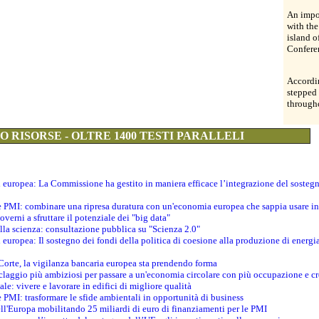
An impor
with th
island o
Confere
Accordin
stepped
through
 RISORSE - OLTRE 1400 TESTI PARALLELI
ti europea: La Commissione ha gestito in maniera efficace l’integrazione del sosteg
le PMI: combinare una ripresa duratura con un'economia europea che sappia usare in 
verni a sfruttare il potenziale dei "big data"
della scienza: consultazione pubblica su "Scienza 2.0"
i europea: Il sostegno dei fondi della politica di coesione alla produzione di energi
 Corte, la vigilanza bancaria europea sta prendendo forma
iclaggio più ambiziosi per passare a un'economia circolare con più occupazione e cr
le: vivere e lavorare in edifici di migliore qualità
e PMI: trasformare le sfide ambientali in opportunità di business
ell'Europa mobilitando 25 miliardi di euro di finanziamenti per le PMI