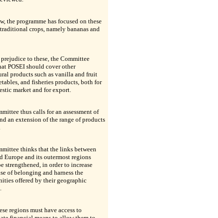
ow, the programme has focused on these
 traditional crops, namely bananas and
prejudice to these, the Committee
hat POSEI should cover other
ural products such as vanilla and fruit
tables, and fisheries products, both for
stic market and for export.
ittee thus calls for an assessment of
d an extension of the range of products
.
mittee thinks that the links between
d Europe and its outermost regions
e strengthened, in order to increase
nse of belonging and harness the
ities offered by their geographic
.
ese regions must have access to
ate financial means to allow them to