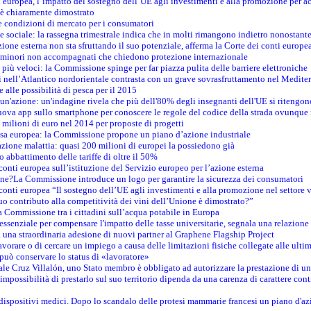
 europea, l’impatto del sostegno dell’UE agli investimenti e alla promozione per ac
n è chiaramente dimostrato
e condizioni di mercato per i consumatori
e sociale: la rassegna trimestrale indica che in molti rimangono indietro nonostant
azione esterna non sta sfruttando il suo potenziale, afferma la Corte dei conti europe
i minori non accompagnati che chiedono protezione internazionale
e più veloci: la Commissione spinge per far piazza pulita delle barriere elettroniche
tici nell’Atlantico nordorientale contrasta con un grave sovrasfruttamento nel Medit
e alle possibilità di pesca per il 2015
un'azione: un'indagine rivela che più dell'80% degli insegnanti dell'UE si ritengon
nuova app sullo smartphone per conoscere le regole del codice della strada ovunque
 milioni di euro nel 2014 per proposte di progetti
esa europea: la Commissione propone un piano d’azione industriale
azione malattia: quasi 200 milioni di europei la possiedono già
o abbattimento delle tariffe di oltre il 50%
conti europea sull’istituzione del Servizio europeo per l’azione esterna
ine?La Commissione introduce un logo per garantire la sicurezza dei consumatori
conti europea “Il sostegno dell’UE agli investimenti e alla promozione nel settore v
uo contributo alla competitività dei vini dell’Unione è dimostrato?”
 Commissione tra i cittadini sull’acqua potabile in Europa
è essenziale per compensare l'impatto delle tasse universitarie, segnala una relazione
na straordinaria adesione di nuovi partner al Graphene Flagship Project
vorare o di cercare un impiego a causa delle limitazioni fisiche collegate alle ultim
può conservare lo status di «lavoratore»
le Cruz Villalón, uno Stato membro è obbligato ad autorizzare la prestazione di un
mpossibilità di prestarlo sul suo territorio dipenda da una carenza di carattere cont
i dispositivi medici. Dopo lo scandalo delle protesi mammarie francesi un piano d'azi