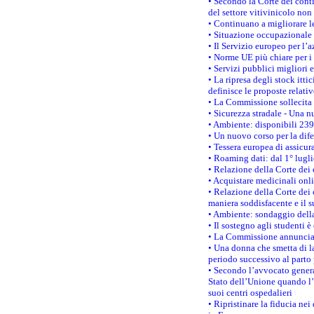
• Secondo la Corte dei conti
del settore vitivinicolo no
• Continuano a migliorare l
• Situazione occupazionale 
• Il Servizio europeo per l’
• Norme UE più chiare per 
• Servizi pubblici migliori 
• La ripresa degli stock it
definisce le proposte relativ
• La Commissione sollecita 
• Sicurezza stradale - Una 
• Ambiente: disponibili 239
• Un nuovo corso per la dif
• Tessera europea di assicur
• Roaming dati: dal 1° lugli
• Relazione della Corte dei 
• Acquistare medicinali onl
• Relazione della Corte dei 
maniera soddisfacente e il s
• Ambiente: sondaggio della
• Il sostegno agli studenti 
• La Commissione annuncia u
• Una donna che smetta di la
periodo successivo al parto 
• Secondo l’avvocato genera
Stato dell’Unione quando l’i
suoi centri ospedalieri
• Ripristinare la fiducia ne