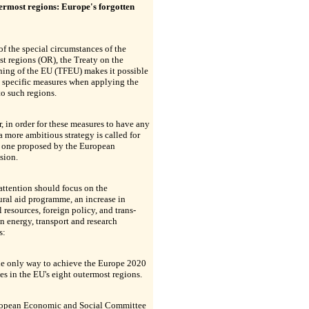
ermost regions: Europe's forgotten
of the special circumstances of the
t regions (OR), the Treaty on the
ning of the EU (TFEU) makes it possible
 specific measures when applying the
 to such regions.
 in order for these measures to have any
a more ambitious strategy is called for
e one proposed by the European
sion.
attention should focus on the
ural aid programme, an increase in
l resources, foreign policy, and trans-
 energy, transport and research
s:
the only way to achieve the Europe 2020
es in the EU's eight outermost regions.
opean Economic and Social Committee