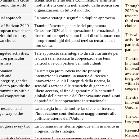
so maintains close
scientifico interno della Commissione, mantiene
around the world.
inoltre stretti contatti nell’ambito della ricerca con
Through
organizzazioni di tutto il mondo.
2020 to 
research
dual approach.
La nuova strategia seguirà un duplice approccio.
third co
p of Horizon 2020
Tramite l’apertura generale del programma
choice.
uropean researchers
Orizzonte 2020 alla cooperazione internazionale, i
This wi
eir third country
ricercatori europei saranno liberi di collaborare con
activiti
own choice.
i propri omologhi dei paesi terzi su tematiche di
particul
loro scelta.
partners
rgeted activities,
Tale approccio sarà integrato da attività mirate per
t on particular
le quali sarà ricercata la cooperazione su temi
The str
artners.
particolari e con partner ben individuati.
internat
innovati
 common
La strategia promuoverà inoltre principi
awarenes
arch and
internazionali comuni in materia di ricerca e
the glo
integrity, gender
innovazione, quali l’integrità della ricerca, la
with a l
der to provide the
sensibilizzazione alle tematiche di genere e il
coopera
 community with a
libero accesso, al fine di garantire alla comunità
nal cooperation.
globale della ricerca e dell’innovazione condizioni
The stra
di parità nella cooperazione internazionale.
innovati
Union's 
 research and
La strategia intende inoltre far sì che la ricerca e
ger way to the
l’innovazione contribuiscano maggiormente alle
The Com
politiche esterne dell’Unione.
two year
progress every two
La Commissione riferirà ogni due anni in merito ai
Research
progressi della strategia.
Member 
e with the Member
La ricerca è una competenza condivisa con gli