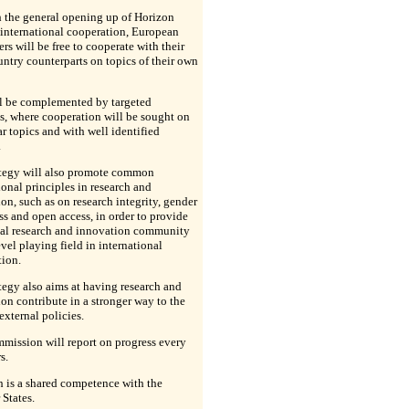
 the general opening up of Horizon
international cooperation, European
ers will be free to cooperate with their
untry counterparts on topics of their own
ll be complemented by targeted
es, where cooperation will be sought on
ar topics and with well identified
.
ategy will also promote common
ional principles in research and
on, such as on research integrity, gender
s and open access, in order to provide
bal research and innovation community
evel playing field in international
tion.
tegy also aims at having research and
on contribute in a stronger way to the
external policies.
mission will report on progress every
s.
 is a shared competence with the
States.