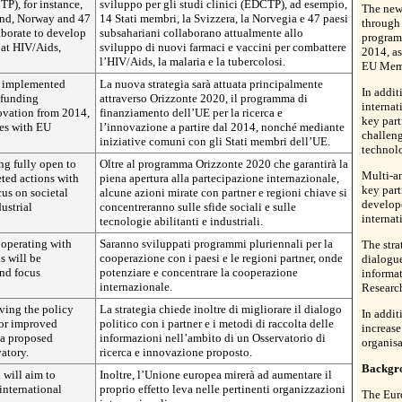
TP), for instance,
sviluppo per gli studi clinici (EDCTP), ad esempio,
The new
and, Norway and 47
14 Stati membri, la Svizzera, la Norvegia e 47 paesi
through
aborate to develop
subsahariani collaborano attualmente allo
program
at HIV/Aids,
sviluppo di nuovi farmaci e vaccini per combattere
2014, as
l’HIV/Aids, la malaria e la tubercolosi.
EU Memb
y implemented
La nuova strategia sarà attuata principalmente
In addit
 funding
attraverso Orizzonte 2020, il programma di
internat
ovation from 2014,
finanziamento dell’UE per la ricerca e
key part
ves with EU
l’innovazione a partire dal 2014, nonché mediante
challeng
iniziative comuni con gli Stati membri dell’UE.
technolo
ng fully open to
Oltre al programma Orizzonte 2020 che garantirà la
Multi-a
eted actions with
piena apertura alla partecipazione internazionale,
key part
cus on societal
alcune azioni mirate con partner e regioni chiave si
develope
ustrial
concentreranno sulle sfide sociali e sulle
internat
tecnologie abilitanti e industriali.
operating with
Saranno sviluppati programmi pluriennali per la
The stra
s will be
cooperazione con i paesi e le regioni partner, onde
dialogue
and focus
potenziare e concentrare la cooperazione
informat
internazionale.
Researc
oving the policy
La strategia chiede inoltre di migliorare il dialogo
In addit
for improved
politico con i partner e i metodi di raccolta delle
increase
 a proposed
informazioni nell’ambito di un Osservatorio di
organisa
atory.
ricerca e innovazione proposto.
Backgr
 will aim to
Inoltre, l’Unione europea mirerà ad aumentare il
 international
proprio effetto leva nelle pertinenti organizzazioni
The Euro