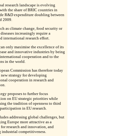
al research landscape is evolving
 with the share of BRIC countries in
de R&D expenditure doubling between
d 2009.
uch as climate change, food security or
 diseases increasingly require a
d international research effort.
an only maximise the excellence of its
base and innovative industries by being
international cooperation and to the
ins in the world.
opean Commission has therefore today
a new strategy for developing
ional cooperation in research and
ion.
tegy proposes to further focus
ion on EU strategic priorities while
ing the tradition of openness to third
participation in EU research.
ludes addressing global challenges, but
ing Europe more attractive as a
 for research and innovation, and
 industrial competitiveness.