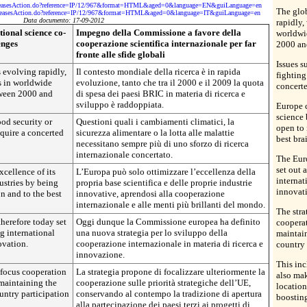
sReleasesAction.do?reference=IP/12/967&format=HTML&aged=0&language=EN&guiLanguage=en
The glob
sReleasesAction.do?reference=IP/12/967&format=HTML&aged=0&language=IT&guiLanguage=en
Data documento: 17-09-2012
rapidly,
ional science co-
Impegno della Commissione a favore della
worldwi
enges
cooperazione scientifica internazionale per far
2000 an
fronte alle sfide globali
Issues s
 evolving rapidly,
Il contesto mondiale della ricerca è in rapida
fighting
s in worldwide
evoluzione, tanto che tra il 2000 e il 2009 la quota
concerte
ween 2000 and
di spesa dei paesi BRIC in materia di ricerca e
sviluppo è raddoppiata.
Europe c
science 
ood security or
Questioni quali i cambiamenti climatici, la
open to 
equire a concerted
sicurezza alimentare o la lotta alle malattie
best bra
necessitano sempre più di uno sforzo di ricerca
internazionale concertato.
The Eur
set out 
cellence of its
L’Europa può solo ottimizzare l’eccellenza della
internat
ustries by being
propria base scientifica e delle proprie industrie
innovat
n and to the best
innovative, aprendosi alla cooperazione
internazionale e alle menti più brillanti del mondo.
The stra
erefore today set
Oggi dunque la Commissione europea ha definito
cooperat
g international
una nuova strategia per lo sviluppo della
maintain
ovation.
cooperazione internazionale in materia di ricerca e
country 
innovazione.
This inc
 focus cooperation
La strategia propone di focalizzare ulteriormente la
also mak
 maintaining the
cooperazione sulle priorità strategiche dell’UE,
location
ountry participation
conservando al contempo la tradizione di apertura
boosting
alla partecipazione dei paesi terzi ai progetti di