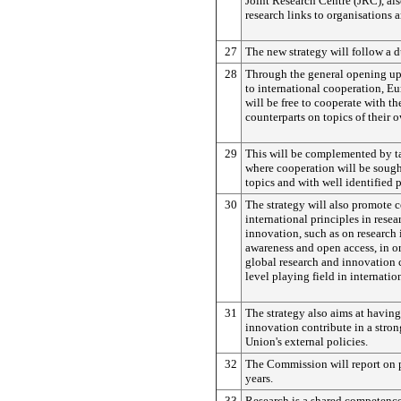
Joint Research Centre (JRC), al
research links to organisations 
27
The new strategy will follow a 
28
Through the general opening u
to international cooperation, E
will be free to cooperate with th
counterparts on topics of their 
29
This will be complemented by ta
where cooperation will be sough
topics and with well identified p
30
The strategy will also promote
international principles in rese
innovation, such as on research 
awareness and open access, in or
global research and innovation
level playing field in internatio
31
The strategy also aims at having
innovation contribute in a stron
Union's external policies.
32
The Commission will report on 
years.
33
Research is a shared competenc