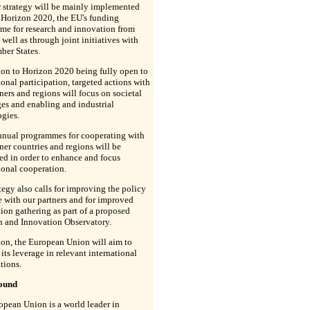
 strategy will be mainly implemented
 Horizon 2020, the EU's funding
me for research and innovation from
 well as through joint initiatives with
er States.
ion to Horizon 2020 being fully open to
ional participation, targeted actions with
ners and regions will focus on societal
es and enabling and industrial
gies.
nnual programmes for cooperating with
ner countries and regions will be
d in order to enhance and focus
ional cooperation.
tegy also calls for improving the policy
 with our partners and for improved
ion gathering as part of a proposed
h and Innovation Observatory.
ion, the European Union will aim to
 its leverage in relevant international
tions.
ound
pean Union is a world leader in