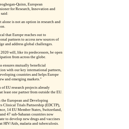
eoghegan-Quinn, European
ioner for Research, Innovation and
 said:
t alone is not an option in research and
ion.
tical that Europe reaches out to
ional partners to access new sources of
ge and address global challenges.
2020 will, like its predecessors, be open
cipation from across the globe.
s ensures mutually beneficial
ion with our key international partners,
developing countries and helps Europe
new and emerging markets."
h of EU research projects already
at least one partner from outside the EU.
 the European and Developing
s Clinical Trials Partnership (EDCTP),
ance, 14 EU Member States, Switzerland,
and 47 sub-Saharan countries now
ate to develop new drugs and vaccines
t HIV/Aids, malaria and tuberculosis.