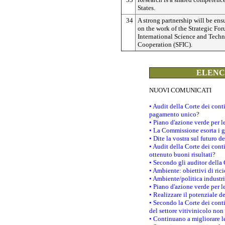
States.
34
A strong partnership will be ens
on the work of the Strategic For
International Science and Tech
Cooperation (SFIC).
ELENCO
NUOVI COMUNICATI
• Audit della Corte dei con
pagamento unico?
• Piano d'azione verde per 
• La Commissione esorta i go
• Dite la vostra sul futuro 
• Audit della Corte dei cont
ottenuto buoni risultati?
• Secondo gli auditor della
• Ambiente: obiettivi di ric
• Ambiente/politica industria
• Piano d'azione verde per l
• Realizzare il potenziale d
• Secondo la Corte dei conti
del settore vitivinicolo no
• Continuano a migliorare l