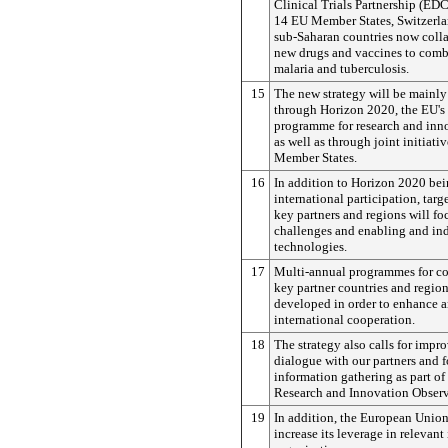
Clinical Trials Partnership (EDC
14 EU Member States, Switzerl
sub-Saharan countries now coll
new drugs and vaccines to comb
malaria and tuberculosis.
15
The new strategy will be mainl
through Horizon 2020, the EU's
programme for research and inn
as well as through joint initiati
Member States.
16
In addition to Horizon 2020 bei
international participation, targ
key partners and regions will fo
challenges and enabling and ind
technologies.
17
Multi-annual programmes for co
key partner countries and region
developed in order to enhance 
international cooperation.
18
The strategy also calls for impr
dialogue with our partners and 
information gathering as part of
Research and Innovation Observ
19
In addition, the European Union
increase its leverage in relevant