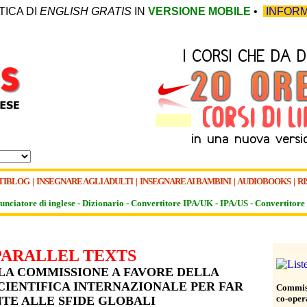
TICA DI
ENGLISH GRATIS
IN
VERSIONE MOBILE
•
INFORM
TIBLOG
|
INSEGNARE AGLI ADULTI
|
INSEGNARE AI BAMBINI
|
AUDIOBOOKS
|
RI
unciatore di inglese -
Dizionario -
Convertitore IPA/UK
-
IPA/US
-
Convertitore 
PARALLEL TEXTS
LA COMMISSIONE A FAVORE DELLA
IENTIFICA INTERNAZIONALE PER FAR
Commiss
co-oper
TE ALLE SFIDE GLOBALI