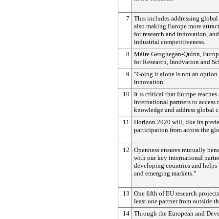
7
This includes addressing global
also making Europe more attract
for research and innovation, an
industrial competitiveness.
8
Máire Geoghegan-Quinn, Euro
for Research, Innovation and Sci
9
"Going it alone is not an option
innovation.
10
It is critical that Europe reaches
international partners to access
knowledge and address global c
11
Horizon 2020 will, like its pred
participation from across the gl
12
Openness ensures mutually bene
with our key international partne
developing countries and helps
and emerging markets."
13
One fifth of EU research project
least one partner from outside t
14
Through the European and Deve