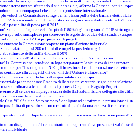
e sociale: la rassegna trimestrale indica che in molti rimangono indietro nonostant
azione esterna non sta sfruttando il suo potenziale, afferma la Corte dei conti europe
i minori non accompagnati che chiedono protezione internazionale
e più veloci: la Commissione spinge per far piazza pulita delle barriere elettroniche
tici nell’Atlantico nordorientale contrasta con un grave sovrasfruttamento nel Medit
e alle possibilità di pesca per il 2015
un'azione: un'indagine rivela che più dell'80% degli insegnanti dell'UE si ritengon
nuova app sullo smartphone per conoscere le regole del codice della strada ovunque
 milioni di euro nel 2014 per proposte di progetti
esa europea: la Commissione propone un piano d’azione industriale
azione malattia: quasi 200 milioni di europei la possiedono già
o abbattimento delle tariffe di oltre il 50%
conti europea sull’istituzione del Servizio europeo per l’azione esterna
ine?La Commissione introduce un logo per garantire la sicurezza dei consumatori
conti europea “Il sostegno dell’UE agli investimenti e alla promozione nel settore v
uo contributo alla competitività dei vini dell’Unione è dimostrato?”
 Commissione tra i cittadini sull’acqua potabile in Europa
è essenziale per compensare l'impatto delle tasse universitarie, segnala una relazione
na straordinaria adesione di nuovi partner al Graphene Flagship Project
vorare o di cercare un impiego a causa delle limitazioni fisiche collegate alle ultim
può conservare lo status di «lavoratore»
le Cruz Villalón, uno Stato membro è obbligato ad autorizzare la prestazione di un
mpossibilità di prestarlo sul suo territorio dipenda da una carenza di carattere cont
i dispositivi medici. Dopo lo scandalo delle protesi mammarie francesi un piano d'azi
zione, un disegno o modello comunitario non registrato deve presumersi valido se il 
ttere individuale