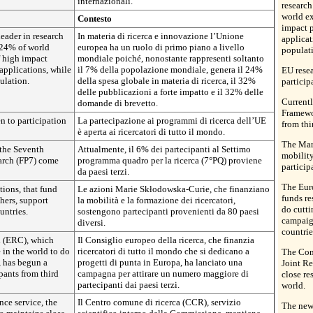
internazionali.
research
world ex
Contesto
impact 
eader in research
In materia di ricerca e innovazione l’Unione
applicat
 24% of world
europea ha un ruolo di primo piano a livello
populat
f high impact
mondiale poiché, nonostante rappresenti soltanto
applications, while
il 7% della popolazione mondiale, genera il 24%
EU rese
ulation.
della spesa globale in materia di ricerca, il 32%
particip
delle pubblicazioni a forte impatto e il 32% delle
Currentl
domande di brevetto.
Framewo
 to participation
La partecipazione ai programmi di ricerca dell’UE
from thi
è aperta ai ricercatori di tutto il mondo.
The Ma
 the Seventh
Attualmente, il 6% dei partecipanti al Settimo
mobility
rch (FP7) come
programma quadro per la ricerca (7°PQ) proviene
particip
da paesi terzi.
The Eur
tions, that fund
Le azioni Marie
Skłodowska
-Curie, che finanziano
funds re
chers, support
la mobilità e la formazione dei ricercatori,
do cutti
untries.
sostengono partecipanti provenienti da 80 paesi
campaign
diversi.
countrie
 (ERC), which
Il Consiglio europeo della ricerca, che finanzia
 in the world to do
ricercatori di tutto il mondo che si dedicano a
The Comm
, has begun a
progetti di punta in Europa, ha lanciato una
Joint Re
pants from third
campagna per attirare un numero maggiore di
close re
partecipanti dai paesi terzi.
world.
ce service, the
Il Centro comune di ricerca (CCR), servizio
The new 