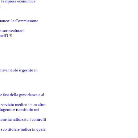
e la ripresa economica
a
erraneo: la Commissione
o sottovalutati
 nell'UE
itivinicolo è gestito in
e fasi della gravidanza e al
 servizio medico in un altro
ingente e transitorio nei
one ha rafforzato i controlli
suo titolare indica in quale