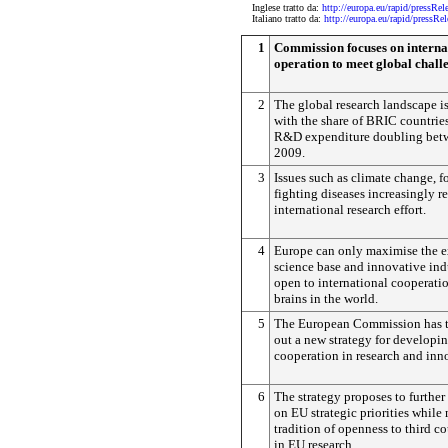
Inglese tratto da:
http://europa.eu/rapid/pres
Italiano tratto da:
http://europa.eu/rapid/pres
1
Commission focuses on internat
operation to meet global chall
2
The global research landscape is
with the share of BRIC countrie
R&D expenditure doubling bet
2009.
3
Issues such as climate change, f
fighting diseases increasingly r
international research effort.
4
Europe can only maximise the ex
science base and innovative ind
open to international cooperatio
brains in the world.
5
The European Commission has th
out a new strategy for developin
cooperation in research and inn
6
The strategy proposes to further
on EU strategic priorities while
tradition of openness to third c
in EU research.