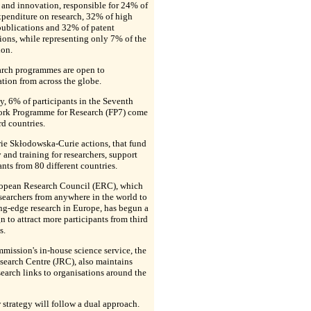
 and innovation, responsible for 24% of
penditure on research, 32% of high
publications and 32% of patent
ions, while representing only 7% of the
ion.
arch programmes are open to
ation from across the globe.
y, 6% of participants in the Seventh
rk Programme for Research (FP7) come
rd countries.
rie
Skłodowska
-Curie actions, that fund
 and training for researchers, support
ants from 80 different countries.
opean Research Council (ERC), which
searchers from anywhere in the world to
ng-edge research in Europe, has begun a
 to attract more participants from third
s.
ission's in-house science service, the
search Centre (JRC), also maintains
search links to organisations around the
strategy will follow a dual approach.