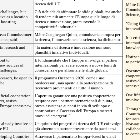
ricerca dell’UE.
Máire G
Commiss
 challenges, but
Ciò richiede di affrontare le sfide globali, ma anche
Science,
ive as a location
di rendere più attraente l’Europa quale luogo di
d boosting
ricerca e innovazione, promuovendo la
"Going i
competitività industriale.
innovat
pean Commissioner
Máire Geoghegan-Quinn, commissaria europea per
It is cri
ence, said:
la ricerca, l’innovazione e la scienza, ha dichiarato:
internat
 in research and
“In materia di ricerca e innovazione non sono
knowled
plausibili iniziative individuali.
Horizon 
 out to
È fondamentale che l’Europa si rivolga ai partner
to parti
 new sources of
internazionali per avere accesso a nuove fonti di
hallenges.
conoscenza e per affrontare le sfide globali.
Opennes
cooperat
ecessors, be open to
Il programma Orizzonte 2020, come i suoi
assists 
obe.
predecessori, sarà aperto alla partecipazione di
access 
ricercatori provenienti da tutto il mondo.
One fift
ficial cooperation
L’apertura garantisce una positiva cooperazione
involve 
rs, assists
reciproca con i partner internazionali di punta,
 Europe access new
presta assistenza ai paesi in via di sviluppo e
Through
contribuisce all’accesso dell’Europa a mercati
Countrie
nuovi ed emergenti.”
for inst
s already involve at
Un quinto dei progetti di ricerca dell’UE coinvolge
Norway 
he EU.
già almeno un partner proveniente da paesi terzi.
collabor
to comba
loping Countries
Attraverso il partenariato Europa–Paesi in via di