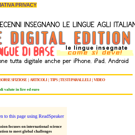
ATIVA PRIVACY
SORSE SFIZIOSE
|
ARTICOLI
|
TIPS
|
TESTI PARALLELI
|
VIDEO
di valute in lire ed euro
ion focuses on international science
ation to meet global challenges