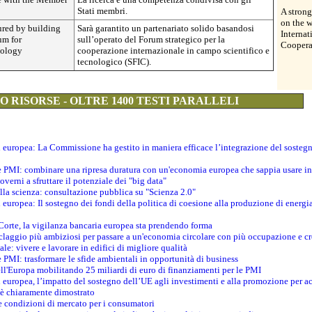
Stati membri.
A strong
on the w
ured by building
Sarà garantito un partenariato solido basandosi
Interna
um for
sull’operato del Forum strategico per la
Coopera
nology
cooperazione internazionale in campo scientifico e
tecnologico (SFIC).
 RISORSE - OLTRE 1400 TESTI PARALLELI
ti europea: La Commissione ha gestito in maniera efficace l’integrazione del sosteg
le PMI: combinare una ripresa duratura con un'economia europea che sappia usare in 
verni a sfruttare il potenziale dei "big data"
della scienza: consultazione pubblica su "Scienza 2.0"
i europea: Il sostegno dei fondi della politica di coesione alla produzione di energi
 Corte, la vigilanza bancaria europea sta prendendo forma
iclaggio più ambiziosi per passare a un'economia circolare con più occupazione e cr
le: vivere e lavorare in edifici di migliore qualità
e PMI: trasformare le sfide ambientali in opportunità di business
ell'Europa mobilitando 25 miliardi di euro di finanziamenti per le PMI
 europea, l’impatto del sostegno dell’UE agli investimenti e alla promozione per ac
n è chiaramente dimostrato
e condizioni di mercato per i consumatori