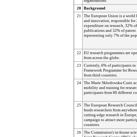
organisations.
20
Background
21
The European Union is a world l
and innovation, responsible for
expenditure on research, 32% o
publications and 32% of patent 
representing only 7% of the pop
22
EU research programmes are open
from across the globe.
23
Currently, 6% of participants in
Framework Programme for Resea
from third countries.
24
The Marie
Skłodowska
-Curie ac
mobility and training for resear
participants from 80 different co
25
The European Research Council
funds researchers from anywhere
cutting-edge research in Europe
campaign to attract more partici
countries.
26
The Commission's in-house scien