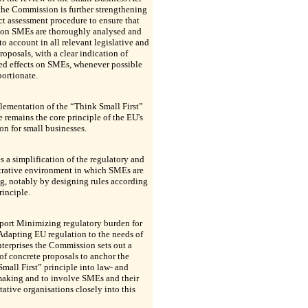
the Commission is further strengthening
ct assessment procedure to ensure that
 on SMEs are thoroughly analysed and
to account in all relevant legislative and
roposals, with a clear indication of
ed effects on SMEs, whenever possible
ortionate.
ementation of the “Think Small First”
e remains the core principle of the EU's
ion for small businesses.
es a simplification of the regulatory and
trative environment in which SMEs are
g, notably by designing rules according
rinciple.
eport Minimizing regulatory burden for
dapting EU regulation to the needs of
terprises the Commission sets out a
f concrete proposals to anchor the
mall First” principle into law- and
making and to involve SMEs and their
tative organisations closely into this