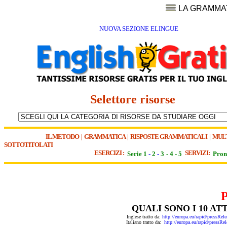
LA GRAMMA
NUOVA SEZIONE ELINGUE
Selettore risorse
IL METODO
|
GRAMMATICA
|
RISPOSTE GRAMMATICALI
|
MUL
SOTTOTITOLATI
ESERCIZI :
SERVIZI:
Serie 1
-
2
-
3
-
4
-
5
Pron
QUALI SONO I 10 AT
Inglese tratto da:
http://europa.eu/rapid/press
Italiano tratto da:
http://europa.eu/rapid/pres