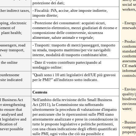
protezione dei dati;
social s
workers,
ther indirect taxes,
- Fiscalità: IVA, accise, altre imposte indirette,
imposte dirette;
pping, electronic
- Protezione dei consumatori: acquisti sicuri,
- Energy
lement of
commercio elettronico, mezzi giudiziari di ricorso e
renewab
 plant health;
composizione delle controversie, sicurezza
alimentare, salute animale e vegetale;
- Produc
passengers, road
- Trasporti: trasporto di merci/passeggeri, trasporto
conformi
erway transport,
su strada, trasporto marittimo/per vie navigabili
standard
s.
interne, modalità di trasporto combinate/altre.
conform
assessme
 the online
- Date il vostro contributo partecipando al
CE mark
sondaggio online:
informat
 burdensome
"Quali sono i 10 atti legislativi dell'UE più gravosi
controls
site indicated
per le PMI?" all'indirizzo sotto indicato.
- Enviro
Contesto
quality/
biodiver
ll Business Act
Nell'ambito della revisione dello Small Business
environm
er strengthening
Act (2011), la Commissione sta rafforzando
water;
to ensure that
ulteriormente la procedura di valutazione d'impatto
y analysed and
per assicurare che le ripercussioni sulle PMI siano
t legislative and
attentamente analizzate e prese in considerazione in
- Busin
dication of
tutte le proposte legislative e politiche pertinenti,
company 
never possible
con una chiara indicazione degli effetti quantificati
property
sulle PMI, ogni volta che ciò sia possibile e