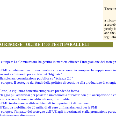
These i
a micro 
a scoreb
yearly b
and the 
regulato
 RISORSE - OLTRE 1400 TESTI PARALLELI
ti europea: La Commissione ha gestito in maniera efficace l’integrazione del sosteg
le PMI: combinare una ripresa duratura con un'economia europea che sappia usare in 
verni a sfruttare il potenziale dei "big data"
della scienza: consultazione pubblica su "Scienza 2.0"
i europea: Il sostegno dei fondi della politica di coesione alla produzione di energi
 Corte, la vigilanza bancaria europea sta prendendo forma
iclaggio più ambiziosi per passare a un'economia circolare con più occupazione e cr
le: vivere e lavorare in edifici di migliore qualità
e PMI: trasformare le sfide ambientali in opportunità di business
ell'Europa mobilitando 25 miliardi di euro di finanziamenti per le PMI
 europea, l’impatto del sostegno dell’UE agli investimenti e alla promozione per ac
n è chiaramente dimostrato