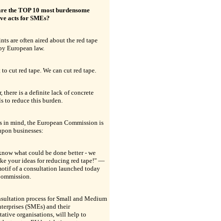
re the TOP 10 most burdensome
ive acts for SMEs?
ts are often aired about the red tape
by European law.
to cut red tape. We can cut red tape.
 there is a definite lack of concrete
s to reduce this burden.
is in mind, the European Commission is
upon businesses:
know what could be done better - we
ke your ideas for reducing red tape!" —
motif of a consultation launched today
Commission.
nsultation process for Small and Medium
terprises (SMEs) and their
tative organisations, will help to