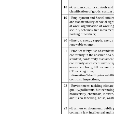
18
- Customs:customs controls and 
classification of goods, custom ta
19
- Employment and Social Affairs
and transferability of social righ
at work, organisation of working
security schemes, free movement
posting of workers;
20
- Energy: energy supply, energy 
renewable energy;
21
- Product safety: use of standar
conformity in the absence of a 
standard, conformity assessment
conformity assessment involvin
assessment body, EU declaration
CE marking rules,
information/labelling/traceabili
controls / Inspections;
22
- Environment: tackling climate 
quality/pollutants, biotechnolog
biodiversity, chemicals, industr
audit, eco-labelling, noise, waste
23
- Business environment: public
company law, intellectual and in