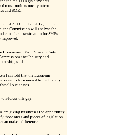
 the top ten EU legislative acts
red most burdensome by micro-
es and SMEs.
run until 21 December 2012, and once
e, the Commission will analyse the
and consider how situation for SMEs
e improved.
n Commission Vice President Antonio
Commissioner for Industry and
neurship, said:
ten I am told that the European
on is too far removed from the daily
of small businesses.
to address this gap.
e are giving businesses the opportunity
ify those areas and pieces of legislation
 can make a difference.