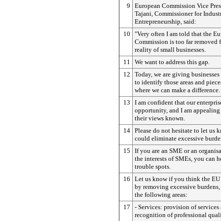
9
European Commission Vice Pres
Tajani, Commissioner for Indust
Entrepreneurship, said:
10
"Very often I am told that the E
Commission is too far removed f
reality of small businesses.
11
We want to address this gap.
12
Today, we are giving businesses
to identify those areas and piece
where we can make a difference.
13
I am confident that our enterprise
opportunity, and I am appealing
their views known.
14
Please do not hesitate to let us
could eliminate excessive burde
15
If you are an SME or an organis
the interests of SMEs, you can h
trouble spots.
16
Let us know if you think the E
by removing excessive burdens, 
the following areas:
17
- Services: provision of services
recognition of professional quali