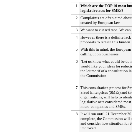
1
Which are the TOP 10 most b
legislative acts for SMEs?
2
Complaints are often aired about
created by European law.
3
We want to cut red tape. We can 
4
However, there is a definite lack
proposals to reduce this burden.
5
With this in mind, the Europea
calling upon businesses:
6
"Let us know what could be done
would like your ideas for reduci
the leitmotif of a consultation 
the Commission.
7
This consultation process for 
Sized Enterprises (SMEs) and the
organisations, will help to ident
legislative acts considered mos
micro-companies and SMEs.
8
It will run until 21 December 2
complete, the Commission will a
and consider how situation for
improved.