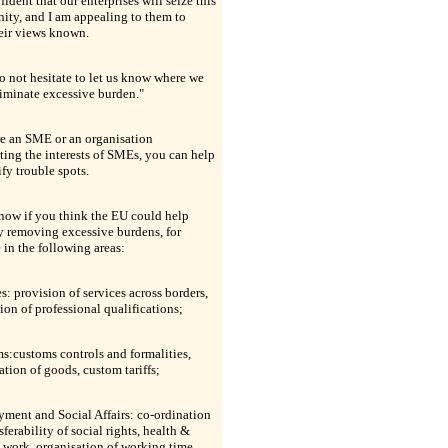
fident that our enterprises will seize this
ity, and I am appealing to them to
eir views known.
o not hesitate to let us know where we
iminate excessive burden."
re an SME or an organisation
ting the interests of SMEs, you can help
ify trouble spots.
now if you think the EU could help
 removing excessive burdens, for
in the following areas:
es: provision of services across borders,
ion of professional qualifications;
s:customs controls and formalities,
cation of goods, custom tariffs;
ment and Social Affairs: co-ordination
sferability of social rights, health &
t work, organisation of working time,