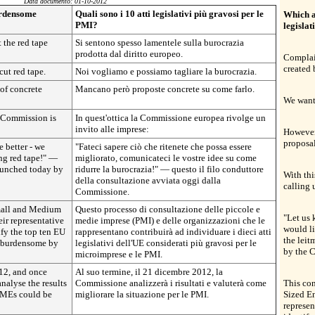
Data documento: 01-10-2012
urdensome
Quali sono i 10 atti legislativi più gravosi per le
Which a
PMI?
legislat
 the red tape
Si sentono spesso lamentele sulla burocrazia
prodotta dal diritto europeo.
Complain
created 
cut red tape.
Noi vogliamo e possiamo tagliare la burocrazia.
 of concrete
Mancano però proposte concrete su come farlo.
We want 
n Commission is
In quest'ottica la Commissione europea rivolge un
invito alle imprese:
However,
proposal
 better - we
"Fateci sapere ciò che ritenete che possa essere
ng red tape!" —
migliorato, comunicateci le vostre idee su come
launched today by
ridurre la burocrazia!" — questo il filo conduttore
With th
della consultazione avviata oggi dalla
calling 
Commissione.
Small and Medium
Questo processo di consultazione delle piccole e
"Let us 
ir representative
medie imprese (PMI) e delle organizzazioni che le
would li
ify the top ten EU
rappresentano contribuirà ad individuare i dieci atti
the leit
t burdensome by
legislativi dell'UE considerati più gravosi per le
by the 
microimprese e le PMI.
012, and once
Al suo termine, il 21 dicembre 2012, la
nalyse the results
Commissione analizzerà i risultati e valuterà come
This co
 SMEs could be
migliorare la situazione per le PMI.
Sized En
represen