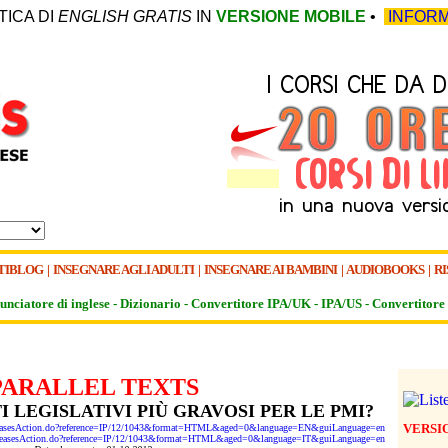
TICA DI
ENGLISH GRATIS
IN
VERSIONE MOBILE
•
INFORM
TIBLOG
|
INSEGNARE AGLI ADULTI
|
INSEGNARE AI BAMBINI
|
AUDIOBOOKS
|
RI
unciatore di inglese -
Dizionario -
Convertitore IPA/UK
-
IPA/US
-
Convertitore 
PARALLEL TEXTS
TI LEGISLATIVI PIÙ GRAVOSI PER LE PMI?
VERSI
ReleasesAction.do?reference=IP/12/1043&format=HTML&aged=0&language=EN&guiLanguage=en
sReleasesAction.do?reference=IP/12/1043&format=HTML&aged=0&language=IT&guiLanguage=en