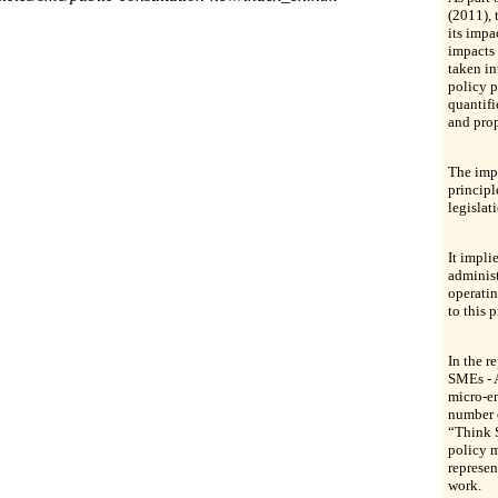
(2011), 
its impa
impacts
taken in
policy p
quantifi
and prop
The impl
principl
legislat
It impli
adminis
operatin
to this p
In the r
SMEs - A
micro-en
number o
“Think S
policy 
represen
work.