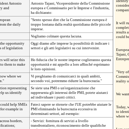
identify
ident Antonio
Antonio Tajani, Vicepresidente della Commissione
conside
ry and
europea e Commissario per le Imprese e l'industria,
compani
ha dichiarato:
uropean
"Sento spesso dire che la Commissione europea è
It will 
rom the daily
troppo lontana dalla realtà quotidiana delle piccole
complet
imprese.
results 
Vogliamo colmare questa lacuna.
could b
 the opportunity
Oggi diamo alle imprese la possibilità di indicare i
s of legislation
settori e gli atti legislativi su cui intervenire.
Europea
Tajani, 
Entrepre
s will seize this
Ho fiducia che le nostre imprese coglieranno questa
 to them to make
opportunità e mi appello a loro affinché esprimano
le loro opinioni.
"Very of
 know where we
Vi preghiamo di comunicarci in quali ambiti,
Commissi
n."
secondo voi, potremmo ridurre la burocrazia."
reality 
ation representing
Se siete una PMI o un'organizzazione che
elp us identify
rappresenta gli interessi delle PMI, potete aiutarci
We want 
ad individuare i punti critici.
U could help SMEs
Fateci sapere se ritenete che l'UE potrebbe aiutare le
Today, w
for example in
PMI eliminando la burocrazia eccessiva in
to ident
determinati settori, ad esempio:
where we
 across borders,
- Servizi: fornitura di servizi a livello
fications;
transfrontaliero, riconoscimento delle qualifiche