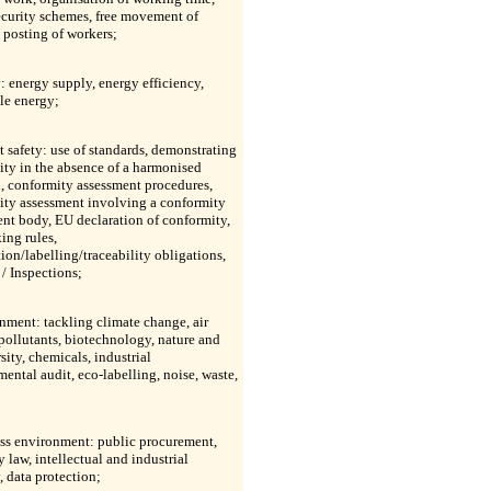
ecurity schemes, free movement of
 posting of workers;
: energy supply, energy efficiency,
le energy;
t safety: use of standards, demonstrating
ty in the absence of a harmonised
, conformity assessment procedures,
ity assessment involving a conformity
nt body, EU declaration of conformity,
ing rules,
ion/labelling/traceability obligations,
 / Inspections;
nment: tackling climate change, air
pollutants, biotechnology, nature and
sity, chemicals, industrial
ental audit, eco-labelling, noise, waste,
ess environment: public procurement,
law, intellectual and industrial
, data protection;