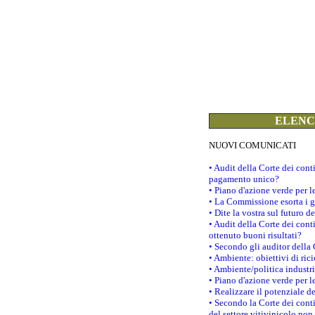
ELENCO
NUOVI COMUNICATI
• Audit della Corte dei con
pagamento unico?
• Piano d'azione verde per 
• La Commissione esorta i go
• Dite la vostra sul futuro 
• Audit della Corte dei cont
ottenuto buoni risultati?
• Secondo gli auditor della
• Ambiente: obiettivi di ric
• Ambiente/politica industria
• Piano d'azione verde per l
• Realizzare il potenziale d
• Secondo la Corte dei conti
del settore vitivinicolo no