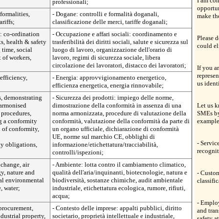
I am con
professionali;
opportun
formalities,
- Dogane: controlli e formalità doganali,
make th
riffs;
classificazione delle merci, tariffe doganali;
: co-ordination
- Occupazione e affari sociali: coordinamento e
Please d
ts, health & safety
trasferibilità dei diritti sociali, salute e sicurezza sul
could el
 time, social
luogo di lavoro, organizzazione dell'orario di
 of workers,
lavoro, regimi di sicurezza sociale, libera
circolazione dei lavoratori, distacco dei lavoratori;
If you a
represen
efficiency,
- Energia: approvvigionamento energetico,
us ident
efficienza energetica, energia rinnovabile;
ds, demonstrating
- Sicurezza dei prodotti: impiego delle norme,
harmonised
dimostrazione della conformità in assenza di una
Let us k
 procedures,
norma armonizzata, procedure di valutazione della
SMEs by
g a conformity
conformità, valutazione della conformità da parte di
example 
 of conformity,
un organo ufficiale, dichiarazione di conformità
UE, norme sul marchio CE, obblighi di
- Servic
ty obligations,
informazione/etichettatura/tracciabilità,
recognit
controlli/ispezioni;
change, air
- Ambiente: lotta contro il cambiamento climatico,
y, nature and
qualità dell'aria/inquinanti, biotecnologie, natura e
- Custom
ial environmental
biodiversità, sostanze chimiche, audit ambientale
classifi
, water;
industriale, etichettatura ecologica, rumore, rifiuti,
acqua;
- Employ
 procurement,
- Contesto delle imprese: appalti pubblici, diritto
and tran
dustrial property,
societario, proprietà intellettuale e industriale,
safety a