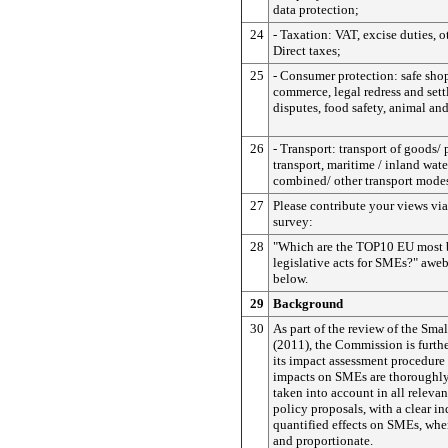
data protection;
24
- Taxation: VAT, excise duties, o
Direct taxes;
25
- Consumer protection: safe sho
commerce, legal redress and sett
disputes, food safety, animal and
26
- Transport: transport of goods/ 
transport, maritime / inland wat
combined/ other transport mode
27
Please contribute your views via
survey:
28
"Which are the TOP10 EU most
legislative acts for SMEs?" aweb
below.
29
Background
30
As part of the review of the Sma
(2011), the Commission is furth
its impact assessment procedure 
impacts on SMEs are thoroughl
taken into account in all relevan
policy proposals, with a clear in
quantified effects on SMEs, whe
and proportionate.