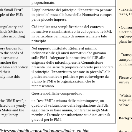
proporzionato.
- Taxati
k Small First”
L'applicazione del principio “Innanzitutto pensare
taxes, D
ple of the EU's
in piccolo” resta alla base della Normativa europea
per le piccole imprese.
e regulatory and
Ciò implica una semplificazione del contesto
- Consum
which SMEs are
normativo e amministrativo in cui operano le PMI,
electron
 rules according
in particolare per mezzo di norme ispirate a tale
settleme
principio.
plant he
tory burden for
Nel rapporto intitolato Ridurre al minimo
o the needs of
indispensabile gli oneri normativi che gravano
- Transp
n sets out a
sulle PMI - Adeguare la normativa dell'UE alle
transpor
 anchor the
esigenze delle microimprese la Commissione
combine
to law- and policy
presenta una serie di proposte concrete per ancorare
 their
il principio “Innanzitutto pensare in piccolo” alla
ely into this
pratica normativa e politica e per coinvolgere da
Please c
vicino le PMI e le organizzazioni che le
survey:
rappresentano.
Queste modifiche comprendono:
"Which 
legislat
the "SME test", a
un "test PMI" a misura delle microimprese, un
below.
dated on a yearly
quadro di valutazione della legislazione dell'UE
 States and the
aggiornato su base annua, conferenze negli Stati
n regulatory
membri e l'attuale consultazione sui dieci atti più
Backgr
gravosi per le PMI.
olicies/sme/public-consultation-new/index_en.htm
As part 