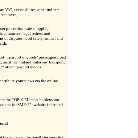
on: VAT, excise duties, other indirect
irect taxes;
er protection: safe shopping,
ic commerce, legal redress and
nt of disputes, food safety, animal and
alth;
ort: transport of goods/ passengers, road
t, maritime / inland waterway transport,
d/ other transport modes.
ontribute your views via the online
are the TOP10 EU most burdensome
ive acts for SMEs?" awebsite indicated
ound
of the review of the Small Business Act