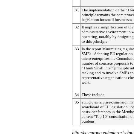
31
The implementation of the “Thin
principle remains the core princi
legislation for small businesses.
32
It implies a simplification of th
administrative environment in 
operating, notably by designing
to this principle.
33
In the report Minimizing regula
SMEs - Adapting EU regulation t
micro-enterprises the Commissio
number of concrete proposals to
“Think Small First” principle in
making and to involve SMEs and
representative organisations clos
work.
34
These include:
35
a micro enterprise-dimension in 
scoreboard of EU legislation up
basis, conferences in the Member
current "Top 10" consultation o
burdens.
http://ec.europa.eu/enterprise/p