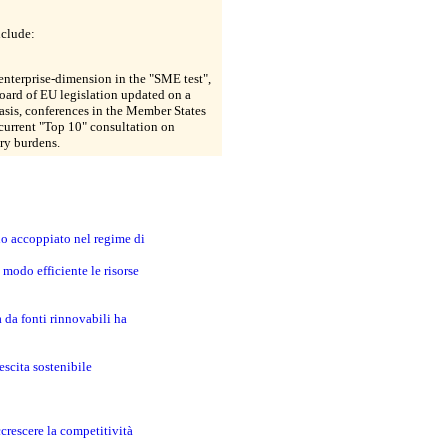
nclude:
enterprise-dimension in the "SME test",
oard of EU legislation updated on a
asis, conferences in the Member States
current "Top 10" consultation on
ry burdens.
no accoppiato nel regime di
modo efficiente le risorse
a da fonti rinnovabili ha
escita sostenibile
crescere la competitività