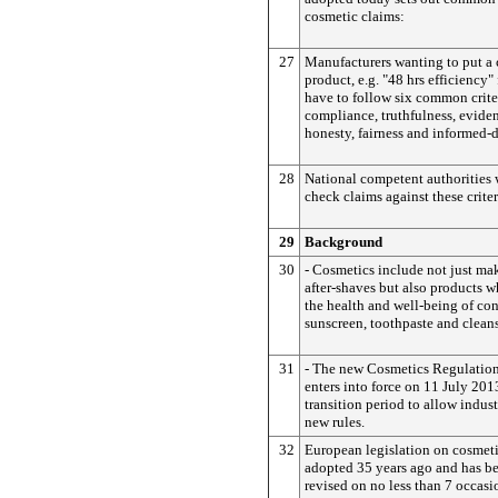
cosmetic claims:
27
Manufacturers wanting to put a 
product, e.g. "48 hrs efficiency"
have to follow six common criter
compliance, truthfulness, eviden
honesty, fairness and informed-
28
National competent authorities w
check claims against these criter
29
Background
30
- Cosmetics include not just ma
after-shaves but also products wh
the health and well-being of co
sunscreen, toothpaste and clean
31
- The new Cosmetics Regulation
enters into force on 11 July 201
transition period to allow indust
new rules.
32
European legislation on cosmetic
adopted 35 years ago and has be
revised on no less than 7 occasi