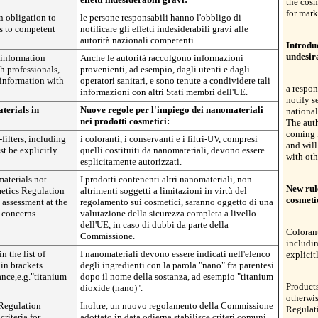
the cos
for mark
n obligation to
le persone responsabili hanno l'obbligo di
ts to competent
notificare gli effetti indesiderabili gravi alle
autorità nazionali competenti.
Introduc
undesira
t information
Anche le autorità raccolgono informazioni
h professionals,
provenienti, ad esempio, dagli utenti e dagli
 information with
operatori sanitari, e sono tenute a condividere tali
a respon
informazioni con altri Stati membri dell'UE.
notify s
terials in
Nuove regole per l'impiego dei nanomateriali
national
nei prodotti cosmetici:
The auth
coming f
filters, including
i coloranti, i conservanti e i filtri-UV, compresi
and will
st be explicitly
quelli costituiti da nanomateriali, devono essere
with ot
esplicitamente autorizzati.
aterials not
I prodotti contenenti altri nanomateriali, non
New rule
metics Regulation
altrimenti soggetti a limitazioni in virtù del
cosmeti
y assessment at the
regolamento sui cosmetici, saranno oggetto di una
 concerns.
valutazione della sicurezza completa a livello
dell'UE, in caso di dubbi da parte della
Colorant
Commissione.
includin
n the list of
I nanomateriali devono essere indicati nell'elenco
explicit
 in brackets
degli ingredienti con la parola "nano" fra parentesi
ance,e.g."titanium
dopo il nome della sostanza, ad esempio "titanium
Products
dioxide (nano)".
otherwis
Regulation
Inoltre, un nuovo regolamento della Commissione
Regulati
riteria for
adottato in data odierna stabilisce criteri comuni