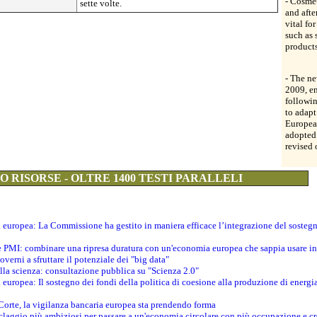
- Cosmet
sette volte.
and afte
vital fo
such as 
product
- The n
2009, en
followin
to adapt
European
adopted 
revised 
 RISORSE - OLTRE 1400 TESTI PARALLELI
ti europea: La Commissione ha gestito in maniera efficace l’integrazione del sosteg
le PMI: combinare una ripresa duratura con un'economia europea che sappia usare in 
verni a sfruttare il potenziale dei "big data"
della scienza: consultazione pubblica su "Scienza 2.0"
i europea: Il sostegno dei fondi della politica di coesione alla produzione di energi
 Corte, la vigilanza bancaria europea sta prendendo forma
iclaggio più ambiziosi per passare a un'economia circolare con più occupazione e cr