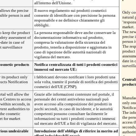
all'interno dell'Unione.
llows the precise
Il nuovo regolamento sui prodotti cosmetici
Only cos
sible person is and
consente di identificare con precisione la persona
natural 
responsabile e ne definisce chiaramente gli
‘respons
obblighi.
market.
The new
o keep the product
La persona responsabile deve anche conservare la
precise 
safety assessment of
documentazione informativa sul prodotto,
person i
-date in case of
compresa la valutazione della sicurezza del
The resp
t surveillance
prodotto, tenerla a disposizione e aggiornata in
product 
caso di ispezione delle autorità nazionali di
assessme
vigilanza del mercato.
date in 
 cosmetic products
Notifica centralizzata di tutti i prodotti cosmetici
surveill
immessi sul mercato UE:
 its product only
i fabbricanti devono notificare i loro prodotti una
Centrali
ucts Notification
sola volta, tramite il portale di notifica dei prodotti
product
cosmetici dell'UE (CPNP).
rtal will allow the
Grazie alle informazioni contenute nel portale, il
Manufact
n Centres to access
personale dei centri antiveleno nazionali può
only onc
 within seconds, in
avere accesso alla composizione dei prodotti in
Notifica
tent authorities to
pochi secondi, in caso di incidente, e le autorità
The info
 the cosmetic
competenti possono consultare facilmente le
the pers
t for market
informazioni su tutti i prodotti cosmetici immessi
access t
sul mercato dell'UE a fini di vigilanza del mercato.
seconds,
rious undesirable
Introduzione dell'obbligo di riferire in merito ad
authorit
effetti indesiderabili gravi: