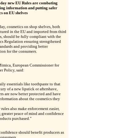
day new EU Rules are combating
ing information and putting safer
cs on EU shelves
day, cosmetics on shop shelves, both
tured in the EU and imported from third
s, should be fully compliant with the
cs Regulation ensuring strengthened
tandards and providing better
ion for the consumers.
imica, European Commissioner for
r Policy, said:
ily essentials like toothpaste to that
uxury of a new lipstick or aftershave,
rs are now better protected and have
information about the cosmetics they
rules also make enforcement easier,
 greater peace of mind and confidence
roducts purchased."
confidence should benefit producers as
consumers.