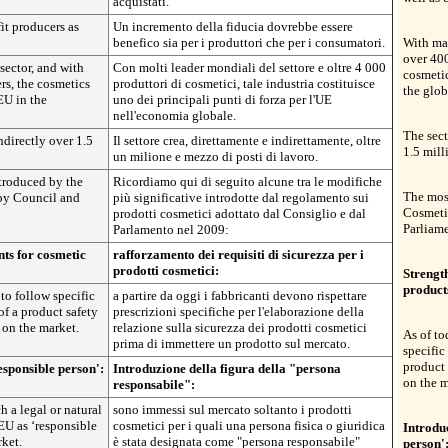
acquistati."
it producers as
Un incremento della fiducia dovrebbe essere
benefico sia per i produttori che per i consumatori.
With man
over 400
sector, and with
Con molti leader mondiali del settore e oltre 4 000
cosmetic
rs, the cosmetics
produttori di cosmetici, tale industria costituisce
the glo
 EU in the
uno dei principali punti di forza per l'UE
nell'economia globale.
The sect
ndirectly over 1.5
Il settore crea, direttamente e indirettamente, oltre
1.5 mill
un milione e mezzo di posti di lavoro.
troduced by the
Ricordiamo qui di seguito alcune tra le modifiche
The most
by Council and
più significative introdotte dal regolamento sui
Cosmeti
prodotti cosmetici adottato dal Consiglio e dal
Parliame
Parlamento nel 2009:
ts for cosmetic
rafforzamento dei requisiti di sicurezza per i
prodotti cosmetici:
Strengt
product
to follow specific
a partire da oggi i fabbricanti devono rispettare
of a product safety
prescrizioni specifiche per l'elaborazione della
 on the market.
relazione sulla sicurezza dei prodotti cosmetici
As of to
prima di immettere un prodotto sul mercato.
specific
product 
responsible person':
Introduzione della figura della "persona
on the m
responsabile":
 a legal or natural
sono immessi sul mercato soltanto i prodotti
EU as ‘responsible
cosmetici per i quali una persona fisica o giuridica
Introduc
rket.
è stata designata come "persona responsabile"
person'