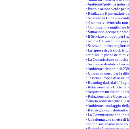
• Ambiente/politica industria
• Piano d'azione verde per l
• Realizzare il potenziale d
• Secondo la Corte dei conti
del settore vitivinicolo no
• Continuano a migliorare l
• Situazione occupazionale 
• Il Servizio europeo per l’
• Norme UE più chiare per 
• Servizi pubblici migliori 
• La ripresa degli stock it
definisce le proposte relativ
• La Commissione sollecita 
• Sicurezza stradale - Una 
• Ambiente: disponibili 239
• Un nuovo corso per la dif
• Tessera europea di assicur
• Roaming dati: dal 1° lugli
• Relazione della Corte dei 
• Acquistare medicinali onl
• Relazione della Corte dei 
maniera soddisfacente e il s
• Ambiente: sondaggio della
• Il sostegno agli studenti 
• La Commissione annuncia u
• Una donna che smetta di la
periodo successivo al parto 
• Secondo l’avvocato genera