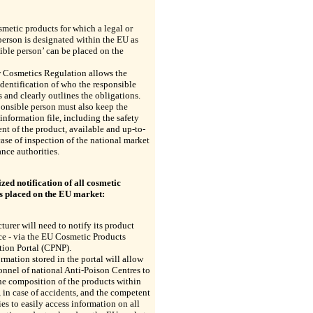
metic products for which a legal or
person is designated within the EU as
ible person’ can be placed on the
 Cosmetics Regulation allows the
identification of who the responsible
s and clearly outlines the obligations.
onsible person must also keep the
information file, including the safety
nt of the product, available and up-to-
case of inspection of the national market
ance authorities.
zed notification of all cosmetic
s placed on the EU market:
urer will need to notify its product
e - via the EU Cosmetic Products
tion Portal (CPNP).
rmation stored in the portal will allow
onnel of national Anti-Poison Centres to
he composition of the products within
 in case of accidents, and the competent
ies to easily access information on all