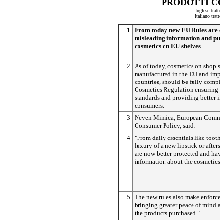
PRODOTTI C
Inglese trat
Italiano tra
1
From today new EU Rules are
misleading information and put
cosmetics on EU shelves
2
As of today, cosmetics on shop 
manufactured in the EU and imp
countries, should be fully compl
Cosmetics Regulation ensuring 
standards and providing better i
consumers.
3
Neven Mimica, European Commi
Consumer Policy, said:
4
"From daily essentials like toothp
luxury of a new lipstick or afte
are now better protected and hav
information about the cosmetics
5
The new rules also make enforce
bringing greater peace of mind 
the products purchased."