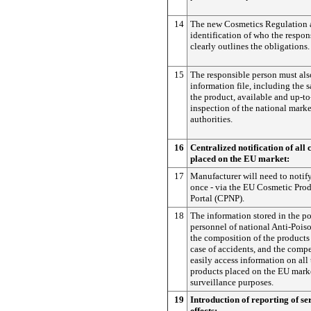
14
The new Cosmetics Regulation a
identification of who the respon
clearly outlines the obligations.
15
The responsible person must als
information file, including the 
the product, available and up-to
inspection of the national marke
authorities.
16
Centralized notification of all
placed on the EU market:
17
Manufacturer will need to notify
once - via the EU Cosmetic Prod
Portal (CPNP).
18
The information stored in the po
personnel of national Anti-Poiso
the composition of the products
case of accidents, and the compe
easily access information on all
products placed on the EU marke
surveillance purposes.
19
Introduction of reporting of se
effects: