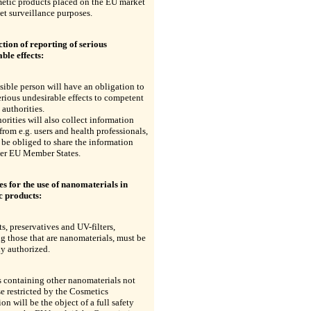
metic products placed on the EU market
et surveillance purposes.
tion of reporting of serious
ble effects:
sible person will have an obligation to
erious undesirable effects to competent
 authorities.
orities will also collect information
rom e.g. users and health professionals,
 be obliged to share the information
her EU Member States.
s for the use of nanomaterials in
c products:
s, preservatives and UV-filters,
g those that are nanomaterials, must be
ly authorized.
 containing other nanomaterials not
e restricted by the Cosmetics
on will be the object of a full safety