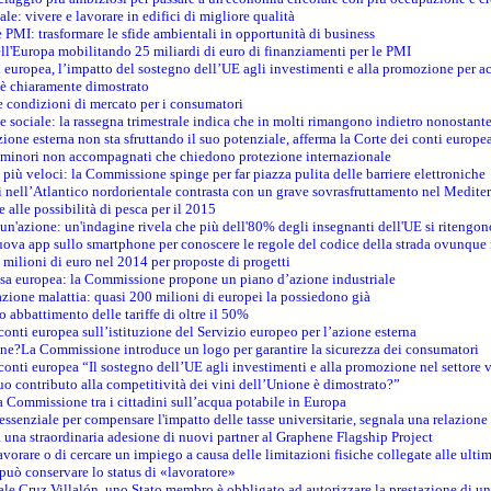
le: vivere e lavorare in edifici di migliore qualità
e PMI: trasformare le sfide ambientali in opportunità di business
ell'Europa mobilitando 25 miliardi di euro di finanziamenti per le PMI
 europea, l’impatto del sostegno dell’UE agli investimenti e alla promozione per ac
n è chiaramente dimostrato
e condizioni di mercato per i consumatori
e sociale: la rassegna trimestrale indica che in molti rimangono indietro nonostant
azione esterna non sta sfruttando il suo potenziale, afferma la Corte dei conti europe
i minori non accompagnati che chiedono protezione internazionale
e più veloci: la Commissione spinge per far piazza pulita delle barriere elettroniche
tici nell’Atlantico nordorientale contrasta con un grave sovrasfruttamento nel Medit
e alle possibilità di pesca per il 2015
un'azione: un'indagine rivela che più dell'80% degli insegnanti dell'UE si ritengon
nuova app sullo smartphone per conoscere le regole del codice della strada ovunque
 milioni di euro nel 2014 per proposte di progetti
esa europea: la Commissione propone un piano d’azione industriale
azione malattia: quasi 200 milioni di europei la possiedono già
o abbattimento delle tariffe di oltre il 50%
conti europea sull’istituzione del Servizio europeo per l’azione esterna
ine?La Commissione introduce un logo per garantire la sicurezza dei consumatori
conti europea “Il sostegno dell’UE agli investimenti e alla promozione nel settore v
uo contributo alla competitività dei vini dell’Unione è dimostrato?”
 Commissione tra i cittadini sull’acqua potabile in Europa
è essenziale per compensare l'impatto delle tasse universitarie, segnala una relazione
na straordinaria adesione di nuovi partner al Graphene Flagship Project
vorare o di cercare un impiego a causa delle limitazioni fisiche collegate alle ultim
può conservare lo status di «lavoratore»
le Cruz Villalón, uno Stato membro è obbligato ad autorizzare la prestazione di un