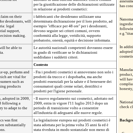
assessme
per la giustificazione delle dichiarazioni utilizzate
has conc
in relazione ai prodotti cosmetici:
claim on their
i fabbricanti che desiderano utilizzare una
Nanomate
 for deodorants, will
determinata dichiarazione per il loro prodotto, ad
ingredie
ia: legal
esempio "efficace per 48 ore" per i deodoranti,
followin
tial support,
devono seguire sei criteri comuni, ovvero
e.g."tit
decision making.
conformità alla legge, veridicità, supporto
probatorio, onestà, equità e decisione informata.
In addi
ill be able to
Le autorità nazionali competenti dovranno essere
adopted 
ia.
in grado di verificare se le dichiarazioni
cosmetic
soddisfano i suddetti criteri.
Contesto
Manufact
ke-up, perfums and
- Fra i prodotti cosmetici si annoverano non solo i
product,
ich are vital for
prodotti da trucco e i dopobarba, ma anche
will hav
nsumers such as
prodotti essenziali per la salute e il benessere dei
complian
sing products
consumatori quali creme solari, dentifrici e
honesty,
prodotti per l'igiene personale.
, adopted in 2009,
- Il nuovo regolamento sui cosmetici, adottato nel
National
3 following a
2009, entra in vigore l'11 luglio 2013 dopo un
check cl
ry to adapt to the
periodo di transizione volto a consentire
all'industria di adeguarsi alle nuove regole.
s was first
La legislazione europea sui prodotti cosmetici è
Backgr
en substantially
stata adottata per la prima volta 35 anni fa ed è
ons.
stata riveduta in modo sostanziale non meno di