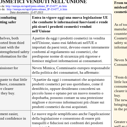
OSMETICI VENDUTI NELL'UNIONE
From to
to da:
http://europa.eu/rapid/press-release_IP-13-677_en.htm
mislead
tto da:
http://europa.eu/rapid/press-release_IP-13-677_it.htm
cosmeti
Data documento: 11-07-2013
 combating
Entra in vigore oggi una nuova legislazione UE
ting safer
che combatte le informazioni fuorvianti e rende
As of to
più sicuri i prodotti cosmetici venduti
manufac
nell'Unione
countrie
shelves, both
A partire da oggi i prodotti cosmetici in vendita
Cosmeti
orted from third
nell'Unione, siano essi fabbricati nell'UE o
safety s
iant with the
importati da paesi terzi, devono essere interamente
informat
strengthened safety
conformi al regolamento sui cosmetici, che
nformation for the
predispone norme di sicurezza più rigorose e
Neven M
fornisce migliori informazioni ai consumatori.
Consume
ssioner for
Neven Mimica, Commissario europeo responsabile
della politica dei consumatori, ha affermato:
"From da
aste to that little
"A partire da oggi i consumatori che acquistano
little l
rshave, consumers
prodotti cosmetici per uso quotidiano, come il
consume
e clearer
dentifricio, oppure desiderano concedersi un
clearer 
 they buy.
piccolo lusso e optano per un nuovo rossetto o
buy.
dopobarba, possono contare su una protezione
The new 
migliore e ricevono informazioni più chiare sui
bringing
prodotti cosmetici da essi acquistati.
in the p
ment easier,
Le nuove regole semplificano anche l'applicazione
and confidence in
della legislazione e consentono di essere più
Greater 
tranquilli e fiduciosi nei confronti dei prodotti
well as 