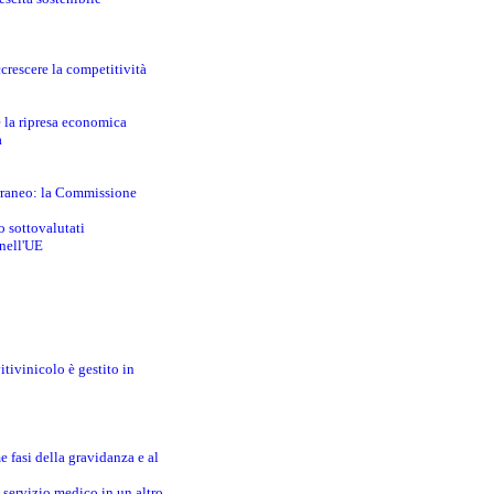
crescere la competitività
e la ripresa economica
a
erraneo: la Commissione
o sottovalutati
 nell'UE
itivinicolo è gestito in
e fasi della gravidanza e al
 servizio medico in un altro