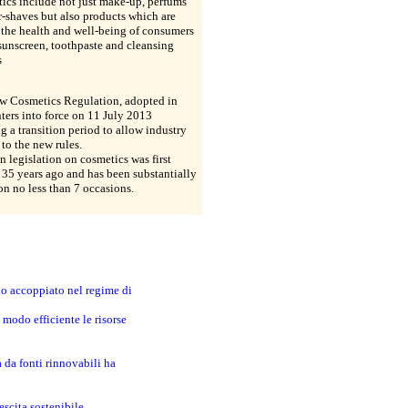
ics include not just make-up, perfums
r-shaves but also products which are
r the health and well-being of consumers
sunscreen, toothpaste and cleansing
s
ew Cosmetics Regulation, adopted in
ters into force on 11 July 2013
g a transition period to allow industry
 to the new rules.
 legislation on cosmetics was first
35 years ago and has been substantially
on no less than 7 occasions.
no accoppiato nel regime di
modo efficiente le risorse
a da fonti rinnovabili ha
escita sostenibile