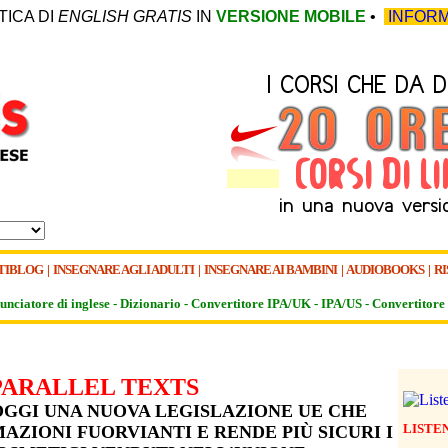
TICA DI
ENGLISH GRATIS
IN
VERSIONE MOBILE
•
INFORM
TIBLOG
|
INSEGNARE AGLI ADULTI
|
INSEGNARE AI BAMBINI
|
AUDIOBOOKS
|
RI
unciatore di inglese -
Dizionario -
Convertitore IPA/UK
-
IPA/US
-
Convertitore 
PARALLEL TEXTS
OGGI UNA NUOVA LEGISLAZIONE UE CHE
LISTE
ZIONI FUORVIANTI E RENDE PIÙ SICURI I