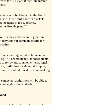
nt at the EU level, if the Commission
erns.
rials must be labelled in the list of
nts with the word 'nano' in brackets
g the name of the substance,
anium dioxide (nano)".
tion, a new Commission Regulation
today sets out common criteria for
 claims:
urers wanting to put a claim on their
 e.g. "48 hrs efficiency" for deodorants,
e to follow six common criteria: legal
ce, truthfulness, evidential support,
 fairness and informed-decision making.
 competent authorities will be able to
aims against these criteria.
ound