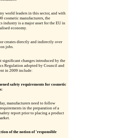
y world leaders in this sector, and with
0 cosmetic manufacturers, the
s industry is a major asset for the EU in
balised economy.
or creates directly and indirectly over
ion jobs.
 significant changes introduced by the
cs Regulation adopted by Council and
nt in 2009 include:
hened safety requirements for cosmetic
s:
day, manufacturers need to follow
 requirements in the preparation of a
safety report prior to placing a product
arket.
tion of the notion of 'responsible
: