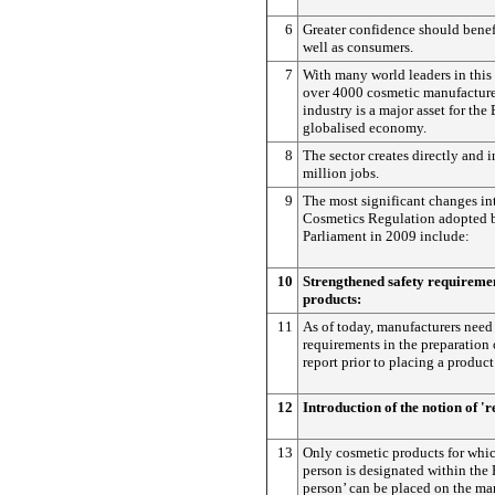
6
Greater confidence should benef
well as consumers.
7
With many world leaders in this 
over 4000 cosmetic manufacture
industry is a major asset for the
globalised economy.
8
The sector creates directly and i
million jobs.
9
The most significant changes in
Cosmetics Regulation adopted 
Parliament in 2009 include:
10
Strengthened safety requiremen
products:
11
As of today, manufacturers need 
requirements in the preparation 
report prior to placing a product
12
Introduction of the notion of '
13
Only cosmetic products for which
person is designated within the 
person’ can be placed on the ma