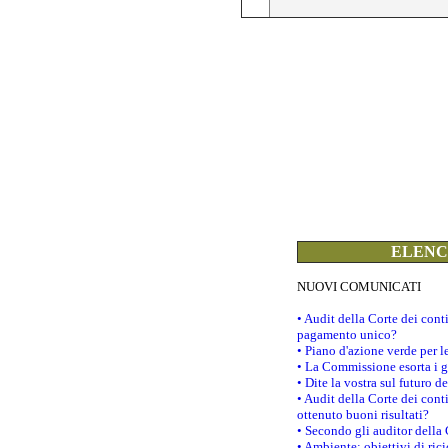
ELENCO
NUOVI COMUNICATI
• Audit della Corte dei con
pagamento unico?
• Piano d'azione verde per 
• La Commissione esorta i go
• Dite la vostra sul futuro 
• Audit della Corte dei cont
ottenuto buoni risultati?
• Secondo gli auditor della
• Ambiente: obiettivi di ric