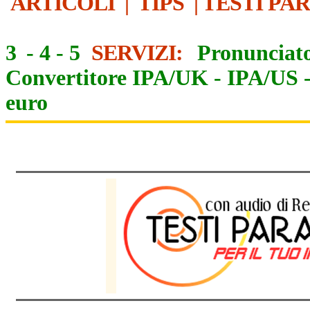
ARTICOLI
|
TIPS
|
TESTI PA
3
-
4
-
5
SERVIZI:
Pronunciato
Convertitore IPA/UK
-
IPA/US
euro