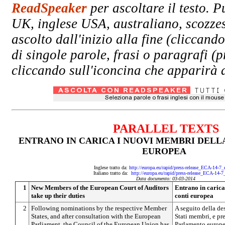
ReadSpeaker
per ascoltare il testo. P
UK, inglese USA, australiano, scozzes
ascolto dall'inizio alla fine (clicc
di singole parole, frasi o paragrafi (
cliccando sull'iconcina che apparirà a
PARALLEL TEXTS
ENTRANO IN CARICA I NUOVI MEMBRI DELL
EUROPEA
I
nglese tratto da:
http://europa.eu/rapid/press-release_ECA-14-7
Italiano tratto da:
http://europa.eu/rapid/press-release_ECA-14-7
Data documento: 03-03-2014
1
New Members of the European Court of Auditors
Entrano in carica
take up their duties
conti europea
2
Following nominations by the respective Member
A seguito della de
States, and after consultation with the European
Stati membri, e pr
Parliament, the Council of the European Union has
Parlamento europe