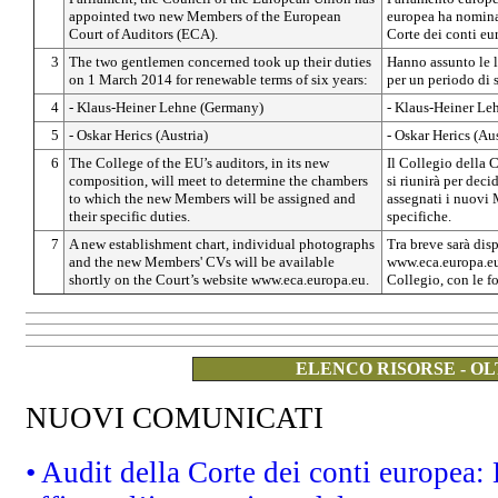
appointed two new Members of the European
europea ha nomin
Court of Auditors (ECA).
Corte dei conti eu
3
The two gentlemen concerned took up their duties
Hanno assunto le l
on 1 March 2014 for renewable terms of six years:
per un periodo di 
4
- Klaus-Heiner Lehne (Germany)
- Klaus-Heiner Le
5
- Oskar Herics (Austria)
- Oskar Herics (Aus
6
The College of the EU’s auditors, in its new
Il Collegio della 
composition, will meet to determine the chambers
si riunirà per deci
to which the new Members will be assigned and
assegnati i nuovi 
their specific duties.
specifiche.
7
A new establishment chart, individual photographs
Tra breve sarà disp
and the new Members' CVs will be available
www.eca.europa.eu
shortly on the Court’s website www.eca.europa.eu.
Collegio, con le f
ELENCO RISORSE - OL
NUOVI COMUNICATI
• Audit della Corte dei conti europea