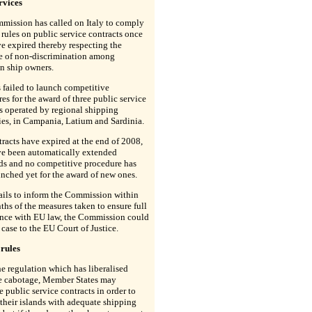
rvices
mission has called on Italy to comply
rules on public service contracts once
e expired thereby respecting the
le of non-discrimination among
n ship owners.
s failed to launch competitive
es for the award of three public service
s operated by regional shipping
es, in Campania, Latium and Sardinia.
racts have expired at the end of 2008,
ve been automatically extended
ds and no competitive procedure has
nched yet for the award of new ones.
 fails to inform the Commission within
hs of the measures taken to ensure full
nce with EU law, the Commission could
e case to the EU Court of Justice.
rules
e regulation which has liberalised
e cabotage, Member States may
 public service contracts in order to
their islands with adequate shipping