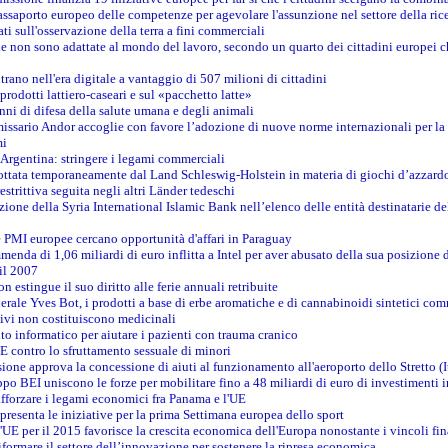
saporto europeo delle competenze per agevolare l'assunzione nel settore della rice
dati sull'osservazione della terra a fini commerciali
one non sono adattate al mondo del lavoro, secondo un quarto dei cittadini europei 
ntrano nell'era digitale a vantaggio di 507 milioni di cittadini
prodotti lattiero-caseari e sul «pacchetto latte»
nni di difesa della salute umana e degli animali
issario Andor accoglie con favore l’adozione di nuove norme internazionali per la t
mi
n Argentina: stringere i legami commerciali
adottata temporaneamente dal Land Schleswig-Holstein in materia di giochi d’azzard
estrittiva seguita negli altri Länder tedeschi
izione della Syria International Islamic Bank nell’elenco delle entità destinatarie del
le PMI europee cercano opportunità d'affari in Paraguay
menda di 1,06 miliardi di euro inflitta a Intel per aver abusato della sua posizione
 il 2007
on estingue il suo diritto alle ferie annuali retribuite
erale Yves Bot, i prodotti a base di erbe aromatiche e di cannabinoidi sintetici com
tivi non costituiscono medicinali
to informatico per aiutare i pazienti con trauma cranico
 contro lo sfruttamento sessuale di minori
ione approva la concessione di aiuti al funzionamento all'aeroporto dello Stretto (I
po BEI uniscono le forze per mobilitare fino a 48 miliardi di euro di investimenti 
rafforzare i legami economici fra Panama e l'UE
resenta le iniziative per la prima Settimana europea dello sport
ll'UE per il 2015 favorisce la crescita economica dell'Europa nonostante i vincoli fin
formare il settore dell’innovazione per sostenere la ripresa economica