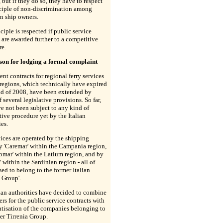
, but if they do so, they have to respect
ciple of non-discrimination among
n ship owners.
ciple is respected if public service
 are awarded further to a competitive
re.
son for lodging a formal complaint
ent contracts for regional ferry services
 regions, which technically have expired
nd of 2008, have been extended by
 several legislative provisions. So far,
e not been subject to any kind of
ive procedure yet by the Italian
ies.
ices are operated by the shipping
 'Caremar' within the Campania region,
omar' within the Latium region, and by
' within the Sardinian region - all of
ed to belong to the former Italian
a Group'.
ian authorities have decided to combine
ers for the public service contracts with
atisation of the companies belonging to
er Tirrenia Group.