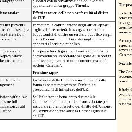
belonging to the
pubblici con la privatizzazione delle società
The pra
appartenenti all'ex gruppo Tirrenia.
plementation
Effetti concreti della non conformità al diritto
To let t
dell'UE
other E
having a
cts run prevents
Permettere la continuazione degli attuali appalti
users fr
nies from having a
toglie ad altre società di navigazione europee
improve
e and users from
l'opportunità di offrire un servizio pubblico e agli
provements.
utenti l'opportunità di fruire dei miglioramenti
A compet
apportati al servizio pubblico.
especial
several
ic service is
Una procedura di gara per il servizio pubblico è
'Caremar
f Naples, where
particolarmente importante nel golfo di Napoli in
 the incumbent
cui diversi operatori sono in concorrenza con la
Next ste
società "Caremar".
The Comm
Prossime tappe
reasone
the form of a
La richiesta della Commissione è inviata sotto
procedu
ringement
forma di parere motivato nell'ambito dei
procedimenti di infrazione dell'UE.
If Italy
two mont
mission within two
Se l'Italia non informa entro due mesi la
complia
ensure full
Commissione in merito alle misure adottate per
refer th
ommission could
assicurare il pieno rispetto del diritto dell'Unione,
 Justice.
la Commissione può adire la Corte di giustizia
dell'UE.