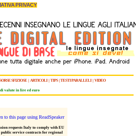
ATIVA PRIVACY
SORSE SFIZIOSE
|
ARTICOLI
|
TIPS
|
TESTI PARALLELI
|
VIDEO
di valute in lire ed euro
ion requests Italy to comply with EU
 public service contracts for regional