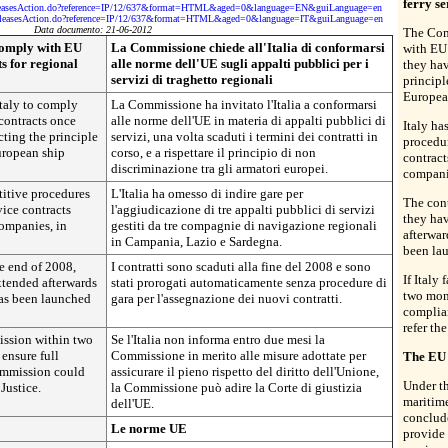
ferry se
sReleasesAction.do?reference=IP/12/637&format=HTML&aged=0&language=EN&guiLanguage=en
ssReleasesAction.do?reference=IP/12/637&format=HTML&aged=0&language=IT&guiLanguage=en
Data documento: 21-06-2012
The Com
comply with EU
La Commissione chiede all'Italia di conformarsi
with EU 
ts for regional
alle norme dell'UE sugli appalti pubblici per i
they hav
servizi di traghetto regionali
princip
Europea
taly to comply
La Commissione ha invitato l'Italia a conformarsi
contracts once
alle norme dell'UE in materia di appalti pubblici di
Italy ha
cting the principle
servizi, una volta scaduti i termini dei contratti in
procedur
uropean ship
corso, e a rispettare il principio di non
contract
discriminazione tra gli armatori europei.
compani
titive procedures
L'Italia ha omesso di indire gare per
The cont
vice contracts
l'aggiudicazione di tre appalti pubblici di servizi
they ha
ompanies, in
gestiti da tre compagnie di navigazione regionali
afterwar
in Campania, Lazio e Sardegna.
been lau
e end of 2008,
I contratti sono scaduti alla fine del 2008 e sono
If Italy
xtended afterwards
stati prorogati automaticamente senza procedure di
two mont
as been launched
gara per l'assegnazione dei nuovi contratti.
complia
refer th
mission within two
Se l'Italia non informa entro due mesi la
ensure full
Commissione in merito alle misure adottate per
The EU 
ommission could
assicurare il pieno rispetto del diritto dell'Unione,
Under th
 Justice.
la Commissione può adire la Corte di giustizia
maritim
dell'UE.
conclude
Le norme UE
provide 