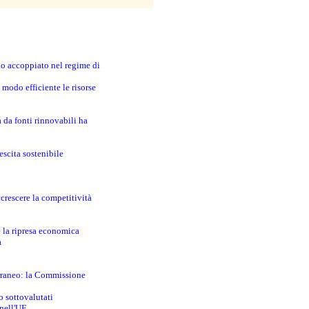
no accoppiato nel regime di
modo efficiente le risorse
a da fonti rinnovabili ha
escita sostenibile
crescere la competitività
e la ripresa economica
a
erraneo: la Commissione
o sottovalutati
 nell'UE