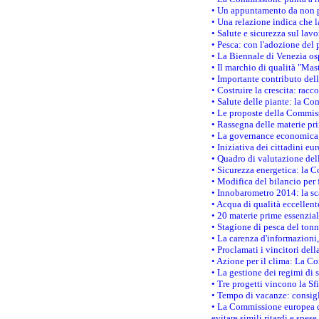
• Un appuntamento da non p
• Una relazione indica che 
• Salute e sicurezza sul lav
• Pesca: con l'adozione del 
• La Biennale di Venezia os
• Il marchio di qualità "Mas
• Importante contributo del
• Costruire la crescita: ra
• Salute delle piante: la Co
• Le proposte della Commiss
• Rassegna delle materie pri
• La governance economica 
• Iniziativa dei cittadini e
• Quadro di valutazione de
• Sicurezza energetica: la C
• Modifica del bilancio per 
• Innobarometro 2014: la sca
• Acqua di qualità eccellen
• 20 materie prime essenzial
• Stagione di pesca del tonn
• La carenza d'informazioni,
• Proclamati i vincitori de
• Azione per il clima: La C
• La gestione dei regimi di 
• Tre progetti vincono la Sf
• Tempo di vacanze: consigli
• La Commissione europea do
evitare simili ritardi e spes