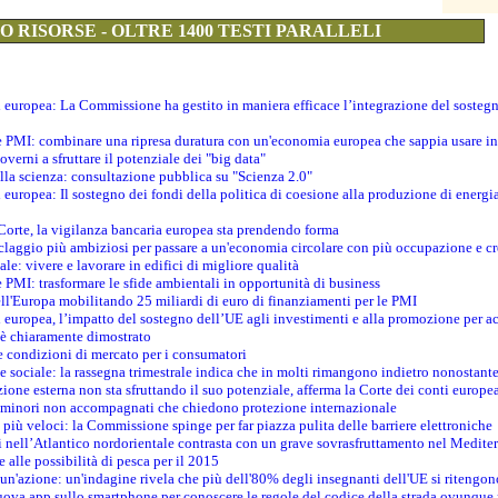
 RISORSE - OLTRE 1400 TESTI PARALLELI
ti europea: La Commissione ha gestito in maniera efficace l’integrazione del sosteg
le PMI: combinare una ripresa duratura con un'economia europea che sappia usare in 
verni a sfruttare il potenziale dei "big data"
della scienza: consultazione pubblica su "Scienza 2.0"
i europea: Il sostegno dei fondi della politica di coesione alla produzione di energi
 Corte, la vigilanza bancaria europea sta prendendo forma
iclaggio più ambiziosi per passare a un'economia circolare con più occupazione e cr
le: vivere e lavorare in edifici di migliore qualità
e PMI: trasformare le sfide ambientali in opportunità di business
ell'Europa mobilitando 25 miliardi di euro di finanziamenti per le PMI
 europea, l’impatto del sostegno dell’UE agli investimenti e alla promozione per ac
n è chiaramente dimostrato
e condizioni di mercato per i consumatori
e sociale: la rassegna trimestrale indica che in molti rimangono indietro nonostant
azione esterna non sta sfruttando il suo potenziale, afferma la Corte dei conti europe
i minori non accompagnati che chiedono protezione internazionale
e più veloci: la Commissione spinge per far piazza pulita delle barriere elettroniche
tici nell’Atlantico nordorientale contrasta con un grave sovrasfruttamento nel Medit
e alle possibilità di pesca per il 2015
un'azione: un'indagine rivela che più dell'80% degli insegnanti dell'UE si ritengon
nuova app sullo smartphone per conoscere le regole del codice della strada ovunque