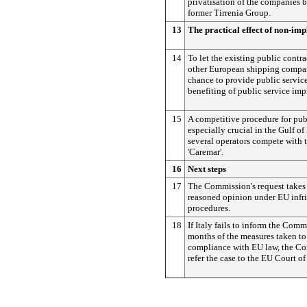
privatisation of the companies 
former Tirrenia Group.
13
The practical effect of non-im
14
To let the existing public contra
other European shipping compa
chance to provide public servic
benefiting of public service im
15
A competitive procedure for publ
especially crucial in the Gulf o
several operators compete with
'Caremar'.
16
Next steps
17
The Commission's request takes 
reasoned opinion under EU inf
procedures.
18
If Italy fails to inform the Com
months of the measures taken to 
compliance with EU law, the C
refer the case to the EU Court of