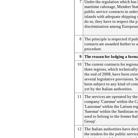
7
Under the regulation which has 
maritime cabotage, Member Sta
public service contracts in order
islands with adequate shipping s
do so, they have to respect the p
discrimination among European
8
The principle is respected if pub
contacts are awarded further to 
procedure.
9
The reason for lodging a form
10
The current contracts for regiona
three regions, which technically
the end of 2008, have been ext
several legislative provisions. S
been subject to any kind of com
yet by the Italian authorities.
11
The services are operated by th
company 'Caremar' within the C
'Laziomar' within the Latium re
'Saremar' within the Sardinian re
used to belong to the former Ital
Group'.
12
The Italian authorities have de
the tenders for the public servic