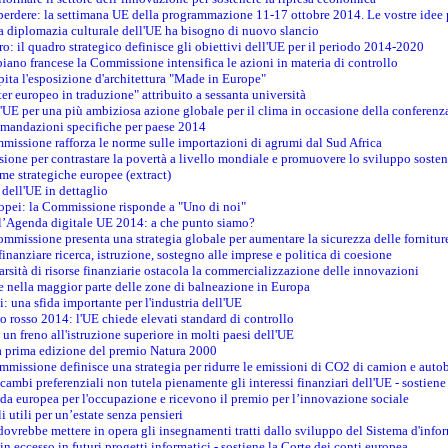
erdere: la settimana UE della programmazione 11-17 ottobre 2014. Le vostre idee
la diplomazia culturale dell'UE ha bisogno di nuovo slancio
oro: il quadro strategico definisce gli obiettivi dell'UE per il periodo 2014-2020
piano francese la Commissione intensifica le azioni in materia di controllo
pita l'esposizione d'architettura "Made in Europe"
ter europeo in traduzione" attribuito a sessanta università
l'UE per una più ambiziosa azione globale per il clima in occasione della conferen
ccomandazioni specifiche per paese 2014
mmissione rafforza le norme sulle importazioni di agrumi dal Sud Africa
ione per contrastare la povertà a livello mondiale e promuovere lo sviluppo sosten
me strategiche europee (extract)
dell'UE in dettaglio
uropei: la Commissione risponde a "Uno di noi"
ll’Agenda digitale UE 2014: a che punto siamo?
ommissione presenta una strategia globale per aumentare la sicurezza delle fornitur
finanziare ricerca, istruzione, sostegno alle imprese e politica di coesione
rsità di risorse finanziarie ostacola la commercializzazione delle innovazioni
te nella maggior parte delle zone di balneazione in Europa
i: una sfida importante per l'industria dell'UE
o rosso 2014: l'UE chiede elevati standard di controllo
 un freno all'istruzione superiore in molti paesi dell'UE
lla prima edizione del premio Natura 2000
ommissione definisce una strategia per ridurre le emissioni di CO2 di camion e auto
scambi preferenziali non tutela pienamente gli interessi finanziari dell'UE - sostiene
ida europea per l'occupazione e ricevono il premio per l’innovazione sociale
 utili per un’estate senza pensieri
vrebbe mettere in opera gli insegnamenti tratti dallo sviluppo del Sistema d'inf
e in eccesso in futuri progetti informatici - sostiene la Corte dei conti europea.