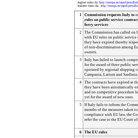
Inglese tratto da:
http://europa.eu/rapid/pres
Italiano tratto da:
http://europa.eu/rapid/pre
1
Commission requests Italy to 
rules on public service contrac
ferry services
2
The Commission has called on I
with EU rules on public service 
they have expired thereby respe
of non-discrimination among E
owners.
3
Italy has failed to launch compe
for the award of three public ser
operated by regional shipping c
Campania, Latium and Sardinia.
4
The contracts have expired at th
they have been automatically e
and no competitive procedure h
yet for the award of new ones.
5
If Italy fails to inform the Com
months of the measures taken to 
compliance with EU law, the C
refer the case to the EU Court of
6
The EU rules