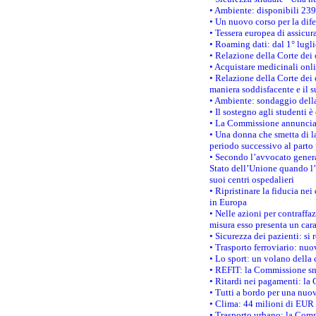
• Ambiente: disponibili 239
• Un nuovo corso per la dif
• Tessera europea di assicur
• Roaming dati: dal 1° lugli
• Relazione della Corte dei 
• Acquistare medicinali onl
• Relazione della Corte dei 
maniera soddisfacente e il s
• Ambiente: sondaggio della
• Il sostegno agli studenti 
• La Commissione annuncia u
• Una donna che smetta di la
periodo successivo al parto 
• Secondo l’avvocato genera
Stato dell’Unione quando l’i
suoi centri ospedalieri
• Ripristinare la fiducia ne
in Europa
• Nelle azioni per contraffa
misura esso presenta un cara
• Sicurezza dei pazienti: si 
• Trasporto ferroviario: nuov
• Lo sport: un volano della 
• REFIT: la Commissione sne
• Ritardi nei pagamenti: la 
• Tutti a bordo per una nuo
• Clima: 44 milioni di EUR d
• Trasporto urbano: la Commi