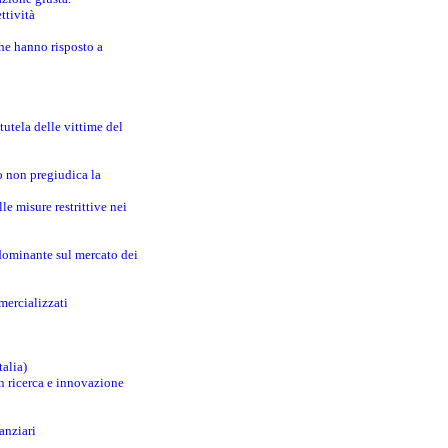
ttività
che hanno risposto a
utela delle vittime del
o non pregiudica la
le misure restrittive nei
 dominante sul mercato dei
mercializzati
talia)
in ricerca e innovazione
anziari