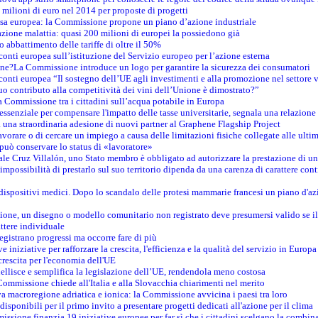
 milioni di euro nel 2014 per proposte di progetti
esa europea: la Commissione propone un piano d’azione industriale
azione malattia: quasi 200 milioni di europei la possiedono già
o abbattimento delle tariffe di oltre il 50%
conti europea sull’istituzione del Servizio europeo per l’azione esterna
ine?La Commissione introduce un logo per garantire la sicurezza dei consumatori
conti europea “Il sostegno dell’UE agli investimenti e alla promozione nel settore v
uo contributo alla competitività dei vini dell’Unione è dimostrato?”
 Commissione tra i cittadini sull’acqua potabile in Europa
è essenziale per compensare l'impatto delle tasse universitarie, segnala una relazione
na straordinaria adesione di nuovi partner al Graphene Flagship Project
vorare o di cercare un impiego a causa delle limitazioni fisiche collegate alle ultim
può conservare lo status di «lavoratore»
le Cruz Villalón, uno Stato membro è obbligato ad autorizzare la prestazione di un
mpossibilità di prestarlo sul suo territorio dipenda da una carenza di carattere cont
i dispositivi medici. Dopo lo scandalo delle protesi mammarie francesi un piano d'azi
zione, un disegno o modello comunitario non registrato deve presumersi valido se il 
ttere individuale
registrano progressi ma occorre fare di più
e iniziative per rafforzare la crescita, l'efficienza e la qualità del servizio in Europa
crescita per l'economia dell'UE
llisce e semplifica la legislazione dell’UE, rendendola meno costosa
Commissione chiede all'Italia e alla Slovacchia chiarimenti nel merito
va macroregione adriatica e ionica: la Commissione avvicina i paesi tra loro
isponibili per il primo invito a presentare progetti dedicati all'azione per il clima
ssione finanzia 19 iniziative europee per far sì che i cittadini scelgano la combin