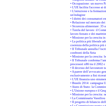
• Occupazione: un nuovo Pas
• L'UE facilita l'accesso ai 
• L'istruzione e la formazi
un'indagine
• I diritti dei consumatori e
• Relazione sul mercato dei 
• Sicurezza alimentare: 35 a
• Tutela del lavoro: il Comm
lavoro forzato e dei maritti
• Missione per la crescita i
• La politica più liberale 
coerenza della politica più r
• Il Tribunale annulla l’iscr
confronti della Siria
• Missione per la crescita: 
• Il Tribunale conferma l’am
processori x86 tra il 2002 e
• Il decesso del lavoratore n
• A parere dell’avvocato gen
esclusivamente a fini ricrea
• L'UE finanzia uno strumen
• Brasile 2014: campagna UE
• Aiuto di Stato: la Commiss
• L'Unione europea e il Grup
• Missione per la crescita: 
• La Commissaria Vassiliou p
• Il progetto di bilancio de
• La Commissione punta a ri