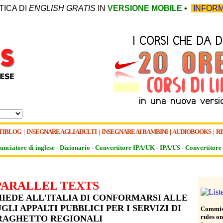
TICA DI
ENGLISH GRATIS
IN
VERSIONE MOBILE
•
INFORM
TIBLOG
|
INSEGNARE AGLI ADULTI
|
INSEGNARE AI BAMBINI
|
AUDIOBOOKS
|
RI
unciatore di inglese -
Dizionario -
Convertitore IPA/UK
-
IPA/US
-
Convertitore 
PARALLEL TEXTS
IEDE ALL'ITALIA DI CONFORMARSI ALLE
LI APPALTI PUBBLICI PER I SERVIZI DI
Commiss
rules on
RAGHETTO REGIONALI