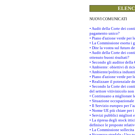
ELENCO
NUOVI COMUNICATI
• Audit della Corte dei con
pagamento unico?
• Piano d'azione verde per 
• La Commissione esorta i go
• Dite la vostra sul futuro 
• Audit della Corte dei cont
ottenuto buoni risultati?
• Secondo gli auditor della
• Ambiente: obiettivi di ric
• Ambiente/politica industria
• Piano d'azione verde per l
• Realizzare il potenziale d
• Secondo la Corte dei conti
del settore vitivinicolo no
• Continuano a migliorare l
• Situazione occupazionale 
• Il Servizio europeo per l’
• Norme UE più chiare per 
• Servizi pubblici migliori 
• La ripresa degli stock it
definisce le proposte relativ
• La Commissione sollecita 
• Sicurezza stradale - Una 