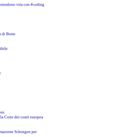
 prendono vita con #coding
za di Bonn
ibile
e
bus
 la Corte dei conti europea
ormazione Schengen per