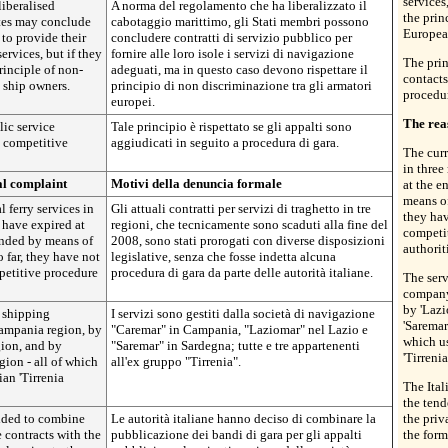
services
liberalised
A norma del regolamento che ha liberalizzato il
the prin
tes may conclude
cabotaggio marittimo, gli Stati membri possono
Europea
 to provide their
concludere contratti di servizio pubblico per
ervices, but if they
fornire alle loro isole i servizi di navigazione
The prin
rinciple of non-
adeguati, ma in questo caso devono rispettare il
contacts
 ship owners.
principio di non discriminazione tra gli armatori
procedu
europei.
The rea
lic service
Tale principio è rispettato se gli appalti sono
a competitive
aggiudicati in seguito a procedura di gara.
The curr
in three
al complaint
Motivi della denuncia formale
at the e
means of
l ferry services in
Gli attuali contratti per servizi di traghetto in tre
they hav
 have expired at
regioni, che tecnicamente sono scaduti alla fine del
competit
ended by means of
2008, sono stati prorogati con diverse disposizioni
authorit
o far, they have not
legislative, senza che fosse indetta alcuna
petitive procedure
procedura di gara da parte delle autorità italiane.
The serv
company
by 'Lazi
e shipping
I servizi sono gestiti dalla società di navigazione
'Saremar
ampania region, by
"Caremar" in Campania, "Laziomar" nel Lazio e
which us
gion, and by
"Saremar" in Sardegna; tutte e tre appartenenti
'Tirreni
gion - all of which
all'ex gruppo "Tirrenia".
ian 'Tirrenia
The Ital
the tend
cided to combine
Le autorità italiane hanno deciso di combinare la
the priv
e contracts with the
pubblicazione dei bandi di gara per gli appalti
the form