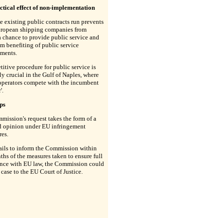
ctical effect of non-implementation
he existing public contracts run prevents
uropean shipping companies from
 chance to provide public service and
om benefiting of public service
ments.
itive procedure for public service is
ly crucial in the Gulf of Naples, where
 operators compete with the incumbent
'.
ps
ission's request takes the form of a
d opinion under EU infringement
res.
 fails to inform the Commission within
hs of the measures taken to ensure full
nce with EU law, the Commission could
e case to the EU Court of Justice.