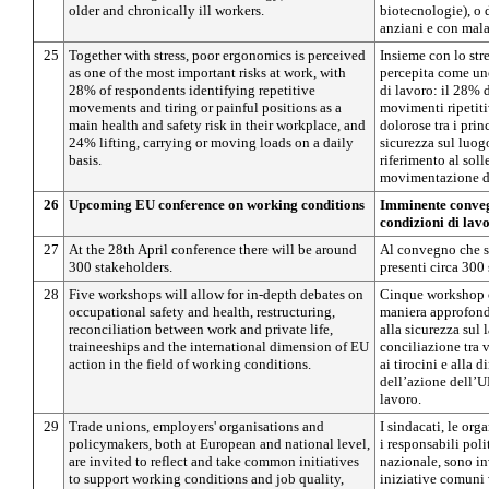
older and chronically ill workers.
biotecnologie), o d
anziani e con mala
25
Together with stress, poor ergonomics is perceived
Insieme con lo str
as one of the most important risks at work, with
percepita come uno
28% of respondents identifying repetitive
di lavoro: il 28% d
movements and tiring or painful positions as a
movimenti ripetitiv
main health and safety risk in their workplace, and
dolorose tra i princ
24% lifting, carrying or moving loads on a daily
sicurezza sul luog
basis.
riferimento al soll
movimentazione dei
26
Upcoming EU conference on working conditions
Imminente conveg
condizioni di lav
27
At the 28th April conference there will be around
Al convegno che si
300 stakeholders.
presenti circa 300 
28
Five workshops will allow for in-depth debates on
Cinque workshop c
occupational safety and health, restructuring,
maniera approfondi
reconciliation between work and private life,
alla sicurezza sul l
traineeships and the international dimension of EU
conciliazione tra v
action in the field of working conditions.
ai tirocini e alla
dell’azione dell’U
lavoro.
29
Trade unions, employers' organisations and
I sindacati, le org
policymakers, both at European and national level,
i responsabili poli
are invited to reflect and take common initiatives
nazionale, sono inv
to support working conditions and job quality,
iniziative comuni 