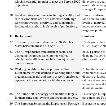
which is essential in order to meet the Europe 2020
di lavoro e la quali
objectives.
essenziali per ragg
strategia Europa 2
30
Good working conditions, including a healthy and
Buone condizioni 
safe environment, are often associated with high
sano e sicuro, son
worker motivation, creativity and commitment,
livelli di motivazi
leading ultimately, to high levels of productivity.
impegno, che cond
maggiore produttiv
31
Background
Contesto
32
This survey was carried out in the 28 Member
L’indagine è stata
States between 3rd and 5th April 2014.
il 3 e il 5 aprile 2
33
26,571 respondents from different social and
26 571 persone di 
demographic groups were interviewed via
demografica sono s
telephone (landline and mobile phone) in their
(fisso e cellulare)
mother tongue.
34
Working conditions for the purpose of this
Ai fini di questa 
Eurobarometer were defined as working time, work
condizioni di lavo
organisation, health and safety at work, employee
di orario di lavor
representation and relation with the employer.
salute e sicurezza 
rappresentanza dei
datore di lavoro.
35
The Europe 2020 Strategy sets ambitious targets
La strategia Europ
for increasing employment and reducing poverty.
per aumentare l’oc
36
The European Semester, the Employment Package
Il semestre europe