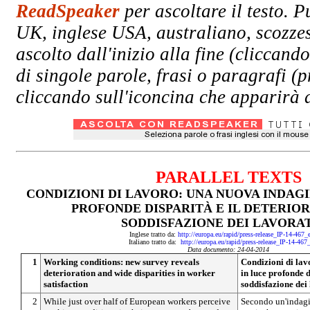
ReadSpeaker
per ascoltare il testo. P
UK, inglese USA, australiano, scozzes
ascolto dall'inizio alla fine (clicc
di singole parole, frasi o paragrafi (
cliccando sull'iconcina che apparirà a
PARALLEL TEXTS
CONDIZIONI DI LAVORO: UNA NUOVA INDAG
PROFONDE DISPARITÀ E IL DETERIO
SODDISFAZIONE DEI LAVORA
Inglese tratto da:
http://europa.eu/rapid/press-release_IP-14-467
Italiano tratto da:
http://europa.eu/rapid/press-release_IP-14-467
Data documento: 24-04-2014
1
Working conditions: new survey reveals
Condizioni di lav
deterioration and wide disparities in worker
in luce profonde d
satisfaction
soddisfazione dei
2
While just over half of European workers perceive
Secondo un'indag