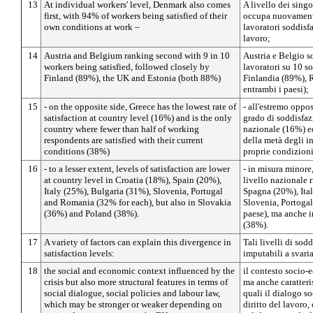
13
At individual workers' level, Denmark also comes
A livello dei singo
first, with 94% of workers being satisfied of their
occupa nuovamente
own conditions at work –
lavoratori soddisf
lavoro;
14
Austria and Belgium ranking second with 9 in 10
Austria e Belgio s
workers being satisfied, followed closely by
lavoratori su 10 so
Finland (89%), the UK and Estonia (both 88%)
Finlandia (89%), 
entrambi i paesi);
15
- on the opposite side, Greece has the lowest rate of
- all'estremo oppos
satisfaction at country level (16%) and is the only
grado di soddisfaz
country where fewer than half of working
nazionale (16%) e
respondents are satisfied with their current
della metà degli in
conditions (38%)
proprie condizioni
16
- to a lesser extent, levels of satisfaction are lower
- in misura minore,
at country level in Croatia (18%), Spain (20%),
livello nazionale 
Italy (25%), Bulgaria (31%), Slovenia, Portugal
Spagna (20%), Ital
and Romania (32% for each), but also in Slovakia
Slovenia, Portoga
(36%) and Poland (38%).
paese), ma anche i
(38%).
17
A variety of factors can explain this divergence in
Tali livelli di so
satisfaction levels:
imputabili a svariat
18
the social and economic context influenced by the
il contesto socio-
crisis but also more structural features in terms of
ma anche caratteris
social dialogue, social policies and labour law,
quali il dialogo soc
which may be stronger or weaker depending on
diritto del lavoro