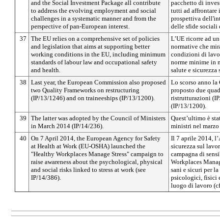
and the Social Investment Package all contribute
pacchetto di inves
to address the evolving employment and social
tutti ad affrontare
challenges in a systematic manner and from the
prospettiva dell'i
perspective of pan-European interest.
delle sfide sociali
37
The EU relies on a comprehensive set of policies
L’UE ricorre ad un
and legislation that aims at supporting better
normative che mira
working conditions in the EU, including minimum
condizioni di lavo
standards of labour law and occupational safety
norme minime in ma
and health.
salute e sicurezza 
38
Last year, the European Commission also proposed
Lo scorso anno la
two Quality Frameworks on restructuring
proposto due quadri
(IP/13/1246) and on traineeships (IP/13/1200).
ristrutturazioni (I
(IP/13/1200).
39
The latter was adopted by the Council of Ministers
Quest’ultimo è sta
in March 2014 (IP/14/236).
ministri nel marzo
40
On 7 April 2014, the European Agency for Safety
Il 7 aprile 2014, l
at Health at Work (EU-OSHA) launched the
sicurezza sul lav
"Healthy Workplaces Manage Stress" campaign to
campagna di sensib
raise awareness about the psychological, physical
Workplaces Manage
and social risks linked to stress at work (see
sani e sicuri per la
IP/14/386).
psicologici, fisici 
luogo di lavoro (cf