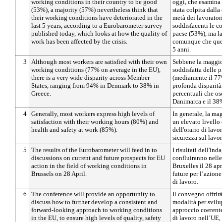
working conditions in their country to be good
oggi, che esamina 
(53%), a majority (57%) nevertheless think that
stata colpita dalla
their working conditions have deteriorated in the
metà dei lavorator
last 5 years, according to a Eurobarometer survey
soddisfacenti le c
published today, which looks at how the quality of
paese (53%), ma l
work has been affected by the crisis.
comunque che ques
5 anni.
3
Although most workers are satisfied with their own
Sebbene la maggior
working conditions (77% on average in the EU),
soddisfatta delle 
there is a very wide disparity across Member
(mediamente il 77%
States, ranging from 94% in Denmark to 38% in
profonda disparità
Greece.
percentuali che os
Danimarca e il 38%
4
Generally, most workers express high levels of
In generale, la ma
satisfaction with their working hours (80%) and
un elevato livello
health and safety at work (85%).
dell'orario di lavo
sicurezza sul lavo
5
The results of the Eurobarometer will feed in to
I risultati dell'i
discussions on current and future prospects for EU
confluiranno nelle
action in the field of working conditions in
Bruxelles il 28 apr
Brussels on 28 April.
future per l’azion
di lavoro.
6
The conference will provide an opportunity to
Il convegno offrir
discuss how to further develop a consistent and
modalità per svilu
forward-looking approach to working conditions
approccio coerente
in the EU, to ensure high levels of quality, safety
di lavoro nell’UE, 