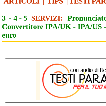
ARTICOLI
|
TIPS
|
TESTI PA
3
-
4
-
5
SERVIZI:
Pronunciato
Convertitore IPA/UK
-
IPA/US
euro