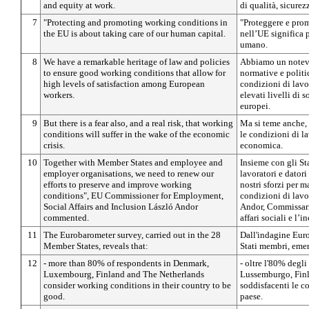
and equity at work.
di qualità, sicurez
7
"Protecting and promoting working conditions in
"Proteggere e pro
the EU is about taking care of our human capital.
nell’UE significa 
umano.
8
We have a remarkable heritage of law and policies
Abbiamo un notevo
to ensure good working conditions that allow for
normative e politi
high levels of satisfaction among European
condizioni di lav
workers.
elevati livelli di s
europei.
9
But there is a fear also, and a real risk, that working
Ma si teme anche, e
conditions will suffer in the wake of the economic
le condizioni di la
crisis.
economica.
10
Together with Member States and employee and
Insieme con gli St
employer organisations, we need to renew our
lavoratori e dator
efforts to preserve and improve working
nostri sforzi per m
conditions", EU Commissioner for Employment,
condizioni di lav
Social Affairs and Inclusion László Andor
Andor, Commissari
commented.
affari sociali e l’i
11
The Eurobarometer survey, carried out in the 28
Dall'indagine Euro
Member States, reveals that:
Stati membri, eme
12
- more than 80% of respondents in Denmark,
- oltre l'80% degli
Luxembourg, Finland and The Netherlands
Lussemburgo, Finl
consider working conditions in their country to be
soddisfacenti le c
good.
paese.