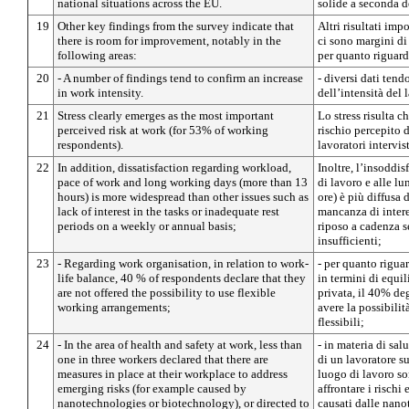
national situations across the EU.
solide a seconda d
19
Other key findings from the survey indicate that
Altri risultati imp
there is room for improvement, notably in the
ci sono margini di
following areas:
per quanto riguarda
20
- A number of findings tend to confirm an increase
- diversi dati ten
in work intensity.
dell’intensità del 
21
Stress clearly emerges as the most important
Lo stress risulta c
perceived risk at work (for 53% of working
rischio percepito d
respondents).
lavoratori intervist
22
In addition, dissatisfaction regarding workload,
Inoltre, l’insoddis
pace of work and long working days (more than 13
di lavoro e alle lu
hours) is more widespread than other issues such as
ore) è più diffusa 
lack of interest in the tasks or inadequate rest
mancanza di intere
periods on a weekly or annual basis;
riposo a cadenza s
insufficienti;
23
- Regarding work organisation, in relation to work-
- per quanto rigua
life balance, 40 % of respondents declare that they
in termini di equil
are not offered the possibility to use flexible
privata, il 40% deg
working arrangements;
avere la possibilit
flessibili;
24
- In the area of health and safety at work, less than
- in materia di sal
one in three workers declared that there are
di un lavoratore su
measures in place at their workplace to address
luogo di lavoro so
emerging risks (for example caused by
affrontare i rischi
nanotechnologies or biotechnology), or directed to
causati dalle nano