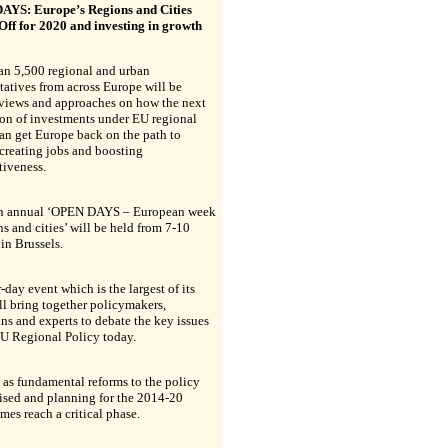
YS: Europe’s Regions and Cities
Off for 2020 and investing in growth
an 5,500 regional and urban
tatives from across Europe will be
 views and approaches on how the next
ion of investments under EU regional
an get Europe back on the path to
creating jobs and boosting
tiveness.
h annual ‘OPEN DAYS – European week
ns and cities’ will be held from 7-10
in Brussels.
-day event which is the largest of its
ll bring together policymakers,
ans and experts to debate the key issues
EU Regional Policy today.
 as fundamental reforms to the policy
lised and planning for the 2014-20
es reach a critical phase.