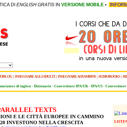
TICA DI
ENGLISH GRATIS
IN
VERSIONE MOBILE
•
INFORM
TIBLOG
|
INSEGNARE AGLI ADULTI
|
INSEGNARE AI BAMBINI
|
AUDIOBOOKS
|
RI
unciatore di inglese -
Dizionario -
Convertitore IPA/UK
-
IPA/US
-
Convertitore 
PARALLEL TEXTS
GIONI E LE CITTÀ EUROPEE IN CAMMINO
LISTE
020 INVESTONO NELLA CRESCITA