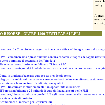
research
policy.
Alongsid
events u
are bei
 RISORSE - OLTRE 1400 TESTI PARALLELI
ti europea: La Commissione ha gestito in maniera efficace l’integrazione del sosteg
le PMI: combinare una ripresa duratura con un'economia europea che sappia usare in 
verni a sfruttare il potenziale dei "big data"
della scienza: consultazione pubblica su "Scienza 2.0"
i europea: Il sostegno dei fondi della politica di coesione alla produzione di energi
 Corte, la vigilanza bancaria europea sta prendendo forma
iclaggio più ambiziosi per passare a un'economia circolare con più occupazione e cr
le: vivere e lavorare in edifici di migliore qualità
e PMI: trasformare le sfide ambientali in opportunità di business
ell'Europa mobilitando 25 miliardi di euro di finanziamenti per le PMI
 europea, l’impatto del sostegno dell’UE agli investimenti e alla promozione per ac
n è chiaramente dimostrato
e condizioni di mercato per i consumatori