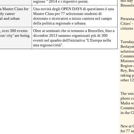
full da
regione " 2014 e i rispettivi premi.
Brussels
 Master Class for
Una novità degli OPEN DAYS di quest'anno è una
rly career
Master Class per 77 selezionati studenti di
nal and urban
dottorato e ricercatori a inizio carriera nel campo
Presenta
della politica regionale e urbana.
Cities’ 
citizens
, over 300 events
Oltre ai seminari che si terranno a Bruxelles, fino a
on/ city’ are being
dicembre 2013 saranno organizzati più di 300
eventi nel quadro dell'iniziativa "L'Europa nella
Tuesday 
mia regione/città".
Berlaym
solution
Commiss
Minister
Region a
Rey, Bru
taking p
other 12
The win
photo c
Malta wi
Commiss
in the 
New at 
for 77 s