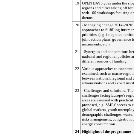
19
OPEN DAYS goes under the slog
regions and cities taking off for 
with 100 workshops focusing on
themes:
20
- Managing change 2014-2020: 
approaches to fulfilling future 
priorities, (e.g. integrated territ
joint action plans, governance is
instruments, etc.).
21
- Synergies and cooperation: be
national and regional policies
different sources of funding.
22
Various approaches to cooperati
examined, such as macro-regional
between national, regional and 
administrations and expert insti
23
- Challenges and solutions: T
challenges facing Europe’s regi
areas are assessed with practical
proposed, e.g.:SMEs' access to c
global markets, youth unemplo
demographic challenges, waste, 
risks management, congestion, p
energy consumption.
24
Highlights of the programme