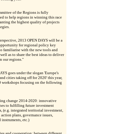
ittee of the Regions is fully
d to help regions in winning this race
anting the highest quality of projects
tegies.
 perspective, 2013 OPEN DAYS will be a
opportunity for regional policy key
to familiarise with the new tools and
 well as to share the best ideas to deliver
n our regions."
YS goes under the slogan 'Europe's
and cities taking off for 2020' this year,
0 workshops focusing on the following
ing change 2014-2020: innovative
es to fulfilling future investment
s, (e.g. integrated territorial investment,
t action plans, governance issues,
l instruments, etc.)
ies and cooperation: between different