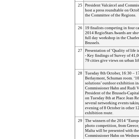
25
President Valcárcel and Commis
host a press roundtable on Octob
the Committee of the Regions.
26
19 finalists competing in four ca
2014 RegioStars Awards are sho
full day workshop in the Charl
Brussels.
27
Presentation of ‘Quality of life 
- Key findings of Survey of 41,0
79 cities give views on urban lif
28
Tuesday 8th October, 16:30 – 17
Berlaymont, Schuman room. ‘1
solutions’ outdoor exhibition i
Commissioner Hahn and Rudi Ve
President of the Brussels-Capit
on Tuesday 8th at Place Jean Re
several networking events takin
evening of 8 October in other 1
exhibition route.
29
The winners of the 2014 “Europ
photo competition, from Greece
Malta will be presented with the
Commissioner Hahn on Wednesda