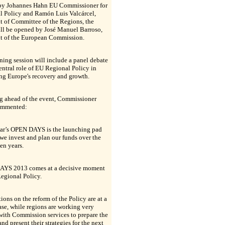
by Johannes Hahn EU Commissioner for
l Policy and Ramón Luis Valcárcel,
t of Committee of the Regions, the
ill be opened by José Manuel Barroso,
nt of the European Commission.
ing session will include a panel debate
entral role of EU Regional Policy in
ng Europe's recovery and growth.
g ahead of the event, Commissioner
ommented:
ear’s OPEN DAYS is the launching pad
we invest and plan our funds over the
en years.
YS 2013 comes at a decisive moment
egional Policy.
ions on the reform of the Policy are at a
ase, while regions are working very
with Commission services to prepare the
nd present their strategies for the next