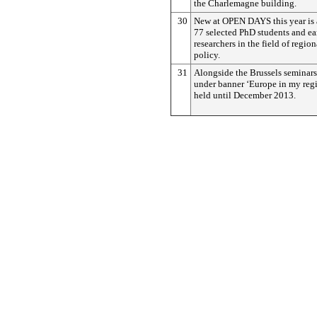
the Charlemagne building.
30
New at OPEN DAYS this year is a
77 selected PhD students and ea
researchers in the field of regio
policy.
31
Alongside the Brussels seminars
under banner ‘Europe in my regi
held until December 2013.