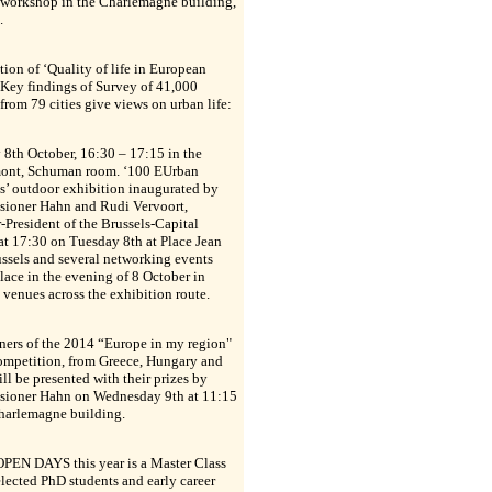
y workshop in the Charlemagne building,
.
tion of ‘Quality of life in European
- Key findings of Survey of 41,000
 from 79 cities give views on urban life:
8th October, 16:30 – 17:15 in the
ont, Schuman room. ‘100 EUrban
s’ outdoor exhibition inaugurated by
ioner Hahn and Rudi Vervoort,
-President of the Brussels-Capital
t 17:30 on Tuesday 8th at Place Jean
ssels and several networking events
lace in the evening of 8 October in
 venues across the exhibition route.
ners of the 2014 “Europe in my region"
ompetition, from Greece, Hungary and
ll be presented with their prizes by
ioner Hahn on Wednesday 9th at 11:15
Charlemagne building.
OPEN DAYS this year is a Master Class
elected PhD students and early career