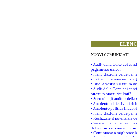
ELENCO
NUOVI COMUNICATI
• Audit della Corte dei con
pagamento unico?
• Piano d'azione verde per 
• La Commissione esorta i go
• Dite la vostra sul futuro 
• Audit della Corte dei cont
ottenuto buoni risultati?
• Secondo gli auditor della
• Ambiente: obiettivi di ric
• Ambiente/politica industria
• Piano d'azione verde per l
• Realizzare il potenziale d
• Secondo la Corte dei conti
del settore vitivinicolo no
• Continuano a migliorare l