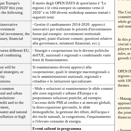
an 'Europe's
Il motto degli OPEN DAYS di quest'anno è "Le
2020' this year,
regioni e le città europee in cammino verso il
The Comm
 the following
2020" e in 100 diversi workshop saranno trattati i
committe
seguenti temi:
while gr
innovative
- Gestire il cambiamento 2014-2020: approcci
and stra
investment
innovativi per realizzare le priorità d'investimento
orial investment, the
future (ad esempio: investimenti territoriali
sues, financial
integrati, piani d'azione comuni, questioni relative
In this
alla governance, strumenti finanziari, ecc.).
crucial 
players 
tween different EU,
- Sinergie e cooperazione:tra le diverse politiche
rules, as
 and combining
dell'UE, nazionali e regionali e combinando varie
growth i
fonti di finanziamento.
on will be
Si esamineranno diversi approcci alla
OPEN DA
 strategies, or
cooperazione, quali le strategie macroregionali o
regions 
city
tra le amministrazioni nazionali, regionali e
with 10
tutions.
cittadine e le istituzioni specializzate.
themes:
he common
- Sfide e soluzioni:si esamineranno le sfide comuni
onal and urban
alle zone regionali e urbane d'Europa e si
 solutions
proporranno soluzioni pratiche, ad esempio:
- Manag
redit and to the
l’accesso delle PMI al credito e ai mercati globali,
approach
yment,
la disoccupazione giovanile, le sfide
prioritie
water and natural
demografiche, la gestione dei rifiuti, dell'acqua e
the join
ollution or high
dei rischi naturali, la congestione, l'inquinamento
financia
o l'elevato consumo di energia.
Eventi salienti in programma
- Synerg