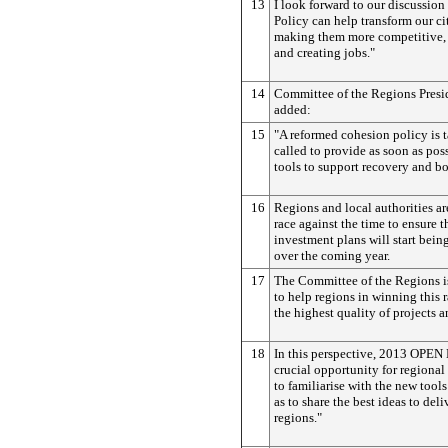
13
I look forward to our discussio
Policy can help transform our ci
making them more competitive,
and creating jobs."
14
Committee of the Regions Presi
added:
15
"A reformed cohesion policy is t
called to provide as soon as poss
tools to support recovery and 
16
Regions and local authorities a
race against the time to ensure 
investment plans will start bei
over the coming year.
17
The Committee of the Regions i
to help regions in winning this 
the highest quality of projects a
18
In this perspective, 2013 OPEN
crucial opportunity for regional
to familiarise with the new tools
as to share the best ideas to del
regions."