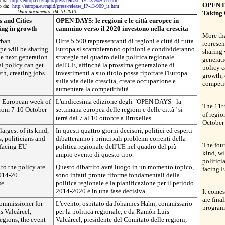
to da:
http://europa.eu/rapid/press-release_IP-13-909_en.htm
OPEN DA
tto da:
http://europa.eu/rapid/press-release_IP-13-909_it.htm
Data documento: 04-10-2013
Taking 
 and Cities
OPEN DAYS: le regioni e le città europee in
ing in growth
cammino verso il 2020 investono nella crescita
More th
rban
Oltre 5 500 rappresentanti di regioni e città di tutta
represen
pe will be sharing
Europa si scambieranno opinioni e condivideranno
sharing
e next generation
strategie nel quadro della politica regionale
generat
l policy can get
dell'UE, affinché la prossima generazione di
policy c
th, creating jobs
investimenti a suo titolo possa riportare l'Europa
growth, 
sulla via della crescita, creare occupazione e
competi
aumentare la competitività.
 European week of
L'undicesima edizione degli "OPEN DAYS - la
The 11t
 from 7-10 October
settimana europea delle regioni e delle città" si
of regio
terrà dal 7 al 10 ottobre a Bruxelles.
October 
argest of its kind,
In questi quattro giorni decisori, politici ed esperti
, politicians and
dibatteranno i principali problemi correnti della
The four
 facing EU
politica regionale dell'UE nel quadro del più
kind, wi
ampio evento di questo tipo.
politici
to the policy are
Questo dibattito avrà luogo in un momento topico,
facing 
2014-20
sono infatti pronte riforme fondamentali della
se.
politica regionale e la pianificazione per il periodo
2014-2020 è in una fase decisiva.
It comes
are fina
ommissioner for
L'evento, ospitato da Johannes Hahn, commissario
programm
 Valcárcel,
per la politica regionale, e da Ramón Luis
egions, the event
Valcárcel, presidente del Comitato delle regioni,