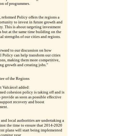
ion of programmes.
 reformed Policy offers the regions a
ortunity to invest in future growth and
ty. This is about targeting investment
es but at the same time building on the
al strengths of our cities and regions.
orward to our discussion on how
 Policy can help transform our cities
ions, making them more competitive,
ng growth and creating jobs."
ee of the Regions
t Valcárcel added:
med cohesion policy is taking off and is
o provide as soon as possible effective
 support recovery and boost
ment.
and local authorities are undertaking a
inst the time to ensure that 2014-2020
nt plans will start being implemented
 coming year.