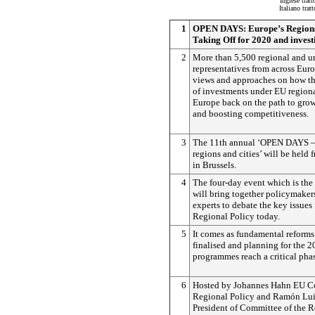
Inglese trat
Italiano tra
1
OPEN DAYS: Europe’s Regions
Taking Off for 2020 and invest
2
More than 5,500 regional and u
representatives from across Euro
views and approaches on how th
of investments under EU regiona
Europe back on the path to grow
and boosting competitiveness.
3
The 11th annual ‘OPEN DAYS –
regions and cities’ will be held
in Brussels.
4
The four-day event which is the l
will bring together policymakers
experts to debate the key issues
Regional Policy today.
5
It comes as fundamental reforms 
finalised and planning for the 
programmes reach a critical pha
6
Hosted by Johannes Hahn EU C
Regional Policy and Ramón Luis
President of Committee of the R