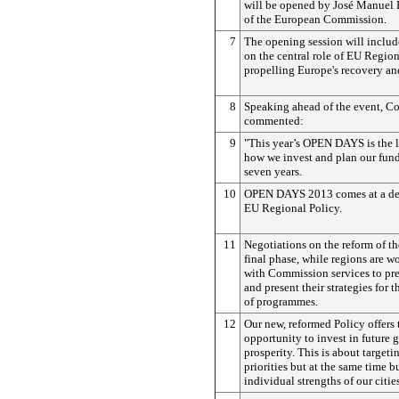
will be opened by José Manuel B
of the European Commission.
7
The opening session will includ
on the central role of EU Region
propelling Europe's recovery an
8
Speaking ahead of the event, 
commented:
9
"This year’s OPEN DAYS is the 
how we invest and plan our fund
seven years.
10
OPEN DAYS 2013 comes at a de
EU Regional Policy.
11
Negotiations on the reform of the
final phase, while regions are w
with Commission services to pr
and present their strategies for 
of programmes.
12
Our new, reformed Policy offers 
opportunity to invest in future 
prosperity. This is about target
priorities but at the same time b
individual strengths of our citie