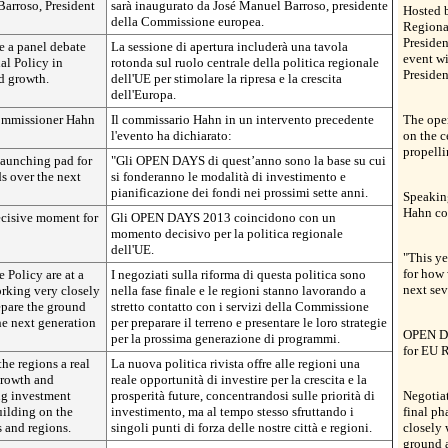
arroso, President
sarà inaugurato da José Manuel Barroso, presidente
Hosted 
della Commissione europea.
Regiona
Presiden
e a panel debate
La sessione di apertura includerà una tavola
event w
al Policy in
rotonda sul ruolo centrale della politica regionale
Preside
d growth.
dell'UE per stimolare la ripresa e la crescita
dell'Europa.
Commissioner Hahn
Il commissario Hahn in un intervento precedente
The open
l'evento ha dichiarato:
on the c
propelli
launching pad for
"Gli OPEN DAYS di quest’anno sono la base su cui
s over the next
si fonderanno le modalità di investimento e
pianificazione dei fondi nei prossimi sette anni.
Speakin
Hahn c
cisive moment for
Gli OPEN DAYS 2013 coincidono con un
momento decisivo per la politica regionale
dell'UE.
"This y
for how 
 Policy are at a
I negoziati sulla riforma di questa politica sono
next sev
orking very closely
nella fase finale e le regioni stanno lavorando a
epare the ground
stretto contatto con i servizi della Commissione
the next generation
per preparare il terreno e presentare le loro strategie
OPEN DA
per la prossima generazione di programmi.
for EU R
the regions a real
La nuova politica rivista offre alle regioni una
growth and
reale opportunità di investire per la crescita e la
ing investment
prosperità future, concentrandosi sulle priorità di
Negotiat
uilding on the
investimento, ma al tempo stesso sfruttando i
final ph
s and regions.
singoli punti di forza delle nostre città e regioni.
closely 
ground a