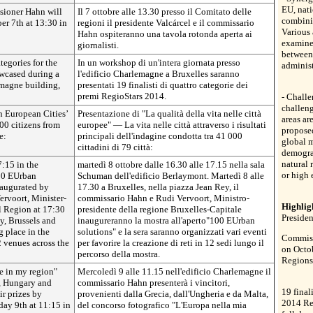
EU, nati
sioner Hahn will
Il 7 ottobre alle 13.30 presso il Comitato delle
combinin
er 7th at 13:30 in
regioni il presidente Valcárcel e il commissario
Various 
Hahn ospiteranno una tavola rotonda aperta ai
examined
giornalisti.
between 
tegories for the
In un workshop di un'intera giornata presso
administ
wcased during a
l'edificio Charlemagne a Bruxelles saranno
emagne building,
presentati 19 finalisti di quattro categorie dei
premi RegioStars 2014.
- Chall
challeng
in European Cities’
Presentazione di "La qualità della vita nelle città
areas ar
00 citizens from
europee" — La vita nelle città attraverso i risultati
proposed
e:
principali dell'indagine condotta tra 41 000
global 
cittadini di 79 città:
demogra
natural 
:15 in the
martedì 8 ottobre dalle 16.30 alle 17.15 nella sala
or high
00 EUrban
Schuman dell'edificio Berlaymont. Martedì 8 alle
naugurated by
17.30 a Bruxelles, nella piazza Jean Rey, il
rvoort, Minister-
commissario Hahn e Rudi Vervoort, Ministro-
Highlig
al Region at 17:30
presidente della regione Bruxelles-Capitale
Presiden
y, Brussels and
inaugureranno la mostra all'aperto"100 EUrban
g place in the
solutions" e la sera saranno organizzati vari eventi
Commiss
2 venues across the
per favorire la creazione di reti in 12 sedi lungo il
on Octob
percorso della mostra.
Regions
e in my region"
Mercoledì 9 alle 11.15 nell'edificio Charlemagne il
, Hungary and
commissario Hahn presenterà i vincitori,
19 final
ir prizes by
provenienti dalla Grecia, dall'Ungheria e da Malta,
2014 Re
y 9th at 11:15 in
del concorso fotografico "L'Europa nella mia