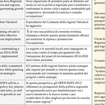
n on how Regional
Sono impaziente di prendere parte al dibattito sul
generat
ties and regions,
modo in cui la politica regionale può contribuire a
 generating growth
trasformare le nostre città e regioni, rendendole più
competitive, favorendo la crescita e creando
Our new,
occupazione."
real opp
prosperi
dent Valcárcel
Il presidente del Comitato delle regioni Valcárcel
prioriti
ha aggiunto:
individu
aking off and is
"È al varo una politica di coesione riveduta,
ible effective
chiamata a fornire quanto prima strumenti efficaci
I look f
boost employment.
per sostenere la ripresa e promuovere
Regional
l'occupazione.
and reg
re undertaking a
Le regioni e le autorità locali sono impegnate in
generati
that 2014-2020
una corsa contro il tempo per garantire che
ng implemented
l'attuazione dei piani di investimento 2014-2020
inizi l'anno prossimo.
Committ
s fully committed
Il Comitato delle regioni fornisce pieno sostegno
Presiden
race while granting
alle regioni per aiutarle a vincere questa corsa,
"A refor
nd strategies.
assicurando nel contempo la massima qualità dei
called t
progetti e delle strategie.
tools to
employ
 DAYS will be a
In questa prospettiva, gli OPEN DAYS 2013
 policy key players
offriranno ai protagonisti della politica regionale
 and rules, as well
un'opportunità unica per familiarizzarsi con i
Regions 
iver growth in our
nuovi strumenti e le nuove norme e per
race aga
condividere le idee migliori per favorire la crescita
investme
delle nostre regioni."
over the