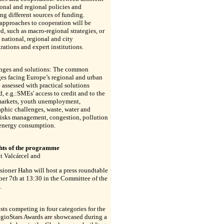
onal and regional policies and
g different sources of funding.
approaches to cooperation will be
, such as macro-regional strategies, or
national, regional and city
rations and expert institutions.
enges and solutions: The common
es facing Europe’s regional and urban
e assessed with practical solutions
, e.g.:SMEs' access to credit and to the
markets, youth unemployment,
phic challenges, waste, water and
risks management, congestion, pollution
 energy consumption.
hts of the programme
t Valcárcel and
ioner Hahn will host a press roundtable
er 7th at 13:30 in the Committee of the
.
ists competing in four categories for the
gioStars Awards are showcased during a