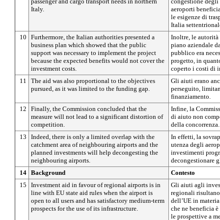
passenger and cargo transport needs in northern
congestione degli 
Italy.
aeroporti benefici
le esigenze di tras
Italia settentrional
10
Furthermore, the Italian authorities presented a
Inoltre, le autorit
business plan which showed that the public
piano aziendale da
support was necessary to implement the project
pubblico era neces
because the expected benefits would not cover the
progetto, in quant
investment costs.
coperto i costi di 
11
The aid was also proportional to the objectives
Gli aiuti erano an
pursued, as it was limited to the funding gap.
perseguito, limitan
finanziamento.
12
Finally, the Commission concluded that the
Infine, la Commis
measure will not lead to a significant distortion of
di aiuto non compo
competition.
della concorrenza.
13
Indeed, there is only a limited overlap with the
In effetti, la sovr
catchment area of neighbouring airports and the
utenza degli aeropo
planned investments will help decongesting the
investimenti prog
neighbouring airports.
decongestionare gl
14
Background
Contesto
15
Investment aid in favour of regional airports is in
Gli aiuti agli inve
line with EU state aid rules when the airport is
regionali risultan
open to all users and has satisfactory medium-term
dell’UE in materia 
prospects for the use of its infrastructure.
che ne beneficia è a
le prospettive a m