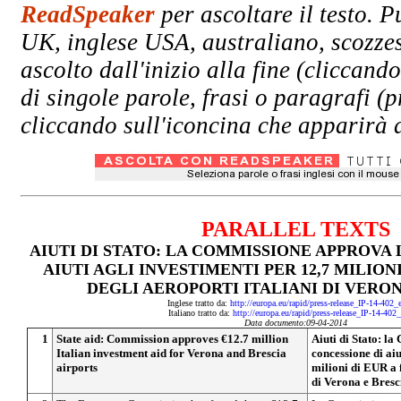
ReadSpeaker
per ascoltare il testo. P
UK, inglese USA, australiano, scozzes
ascolto dall'inizio alla fine (clicc
di singole parole, frasi o paragrafi (
cliccando sull'iconcina che apparirà a
PARALLEL TEXTS
AIUTI DI STATO: LA COMMISSIONE APPROVA 
AIUTI AGLI INVESTIMENTI PER 12,7 MILION
DEGLI AEROPORTI ITALIANI DI VERON
Inglese tratto da:
http://europa.eu/rapid/press-release_IP-14-402
Italiano tratto da:
http://europa.eu/rapid/press-release_IP-14-402
Data documento:09-04-2014
1
State aid: Commission approves €12.7 million
Aiuti di Stato: l
Italian investment aid for Verona and Brescia
concessione di aiu
airports
milioni di EUR a 
di Verona e Bresc