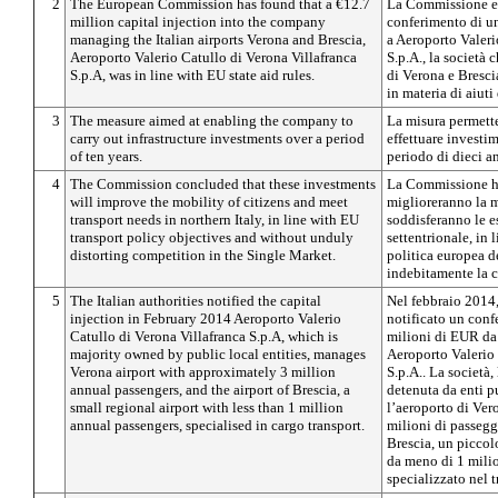
2
The European Commission has found that a €12.7
La Commissione eu
million capital injection into the company
conferimento di un
managing the Italian airports Verona and Brescia,
a Aeroporto Valeri
Aeroporto Valerio Catullo di Verona Villafranca
S.p.A., la società c
S.p.A, was in line with EU state aid rules.
di Verona e Bresci
in materia di aiuti 
3
The measure aimed at enabling the company to
La misura permette
carry out infrastructure investments over a period
effettuare investim
of ten years.
periodo di dieci a
4
The Commission concluded that these investments
La Commissione ha
will improve the mobility of citizens and meet
miglioreranno la m
transport needs in northern Italy, in line with EU
soddisferanno le es
transport policy objectives and without unduly
settentrionale, in 
distorting competition in the Single Market.
politica europea de
indebitamente la 
5
The Italian authorities notified the capital
Nel febbraio 2014,
injection in February 2014 Aeroporto Valerio
notificato un conf
Catullo di Verona Villafranca S.p.A, which is
milioni di EUR da 
majority owned by public local entities, manages
Aeroporto Valerio 
Verona airport with approximately 3 million
S.p.A.. La società
annual passengers, and the airport of Brescia, a
detenuta da enti pu
small regional airport with less than 1 million
l’aeroporto di Vero
annual passengers, specialised in cargo transport.
milioni di passegge
Brescia, un piccol
da meno di 1 milio
specializzato nel t