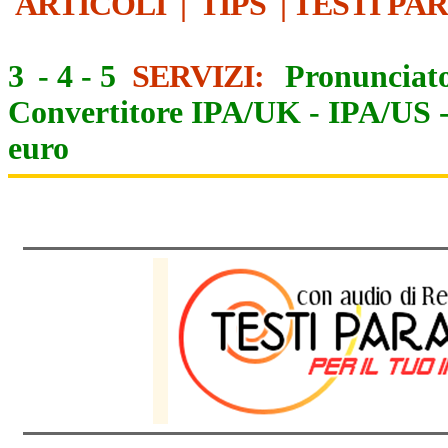
ARTICOLI
|
TIPS
|
TESTI PA
3
-
4
-
5
SERVIZI:
Pronunciato
Convertitore IPA/UK
-
IPA/US
euro