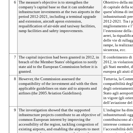
6
The measure's objective is to strengthen the
Obiettivo della mi
company’s capital base so that it can undertake
di capitale della s
infrastructure investments at the two airports in the
quest’ultima di in
period 2012-2021, including a terminal upgrade
infrastrutturali pr
and extension, aircraft apron extension,
2012-2021. Tra i pr
requalification of air-side and taxiway facilities,
miglioramento e l
ramp facilities and safety improvements.
l’estensione della
aerei, la riqualific
delle vie di rullag
rampe, la realizzaz
sicurezza, ecc.
7
The capital injection had been granted in 2012, in
Il conferimento di
breach of the Member States' obligation to notify
2012, in violazion
state aid to the European Commission before it is
gli Stati membri, 
granted.
europea gli aiuti d
8
However, the Commission assessed the
Tuttavia, la Commi
compatibility of the investment aid with the then
compatibilità degli
applicable guidelines on state aid to airports and
degli orientamenti 
airlines (the 2005 Aviation Guidelines).
Stato agli aeropor
in vigore (gli orie
dell’aviazione del
9
The investigation showed that the supported
L’indagine ha dimo
infrastructure projects contribute to an objective of
infrastrutturali og
common European interest by improving the
contribuiscono al 
accessibility of the region, tackling congestion of
interesse comune 
existing airports, and enabling the airports to meet
l’accessibilità de