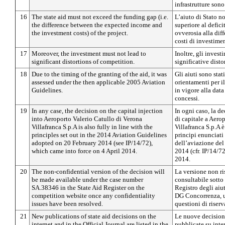
infrastrutture sono
16
The state aid must not exceed the funding gap (i.e.
L’aiuto di Stato 
the difference between the expected income and
superiore al defici
the investment costs) of the project.
ovverosia alla diffe
costi di investime
17
Moreover, the investment must not lead to
Inoltre, gli inves
significant distortions of competition.
significative disto
18
Due to the timing of the granting of the aid, it was
Gli aiuti sono stati
assessed under the then applicable 2005 Aviation
orientamenti per i
Guidelines.
in vigore alla data 
concessi.
19
In any case, the decision on the capital injection
In ogni caso, la d
into Aeroporto Valerio Catullo di Verona
di capitale a Aero
Villafranca S.p.A is also fully in line with the
Villafranca S.p.A
principles set out in the 2014 Aviation Guidelines
principi enunciati 
adopted on 20 February 2014 (see IP/14/72),
dell’aviazione del
which came into force on 4 April 2014.
2014 (cfr. IP/14/72
2014.
20
The non-confidential version of the decision will
La versione non ri
be made available under the case number
consultabile sott
SA.38346 in the State Aid Register on the
Registro degli aiuti
competition website once any confidentiality
DG Concorrenza, un
issues have been resolved.
questioni di riserv
21
New publications of state aid decisions on the
Le nuove decisioni
internet and in the Official Journal are listed in the
pubblicate su inter