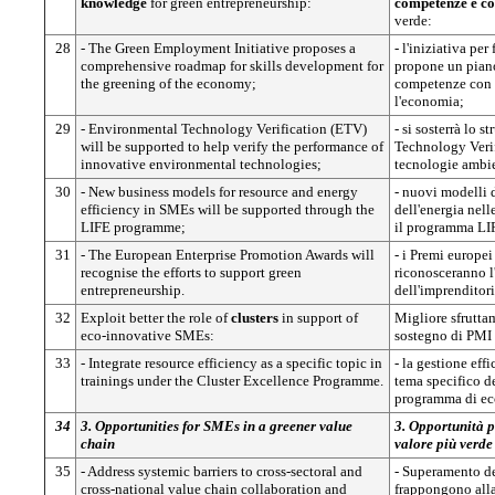
knowledge
for green entrepreneurship:
competenze e c
verde:
28
- The Green Employment Initiative proposes a
- l'iniziativa pe
comprehensive roadmap for skills development for
propone un piano
the greening of the economy;
competenze con l
l'economia;
29
- Environmental Technology Verification (ETV)
- si sosterrà lo
will be supported to help verify the performance of
Technology Verifi
innovative environmental technologies;
tecnologie ambie
30
- New business models for resource and energy
- nuovi modelli d
efficiency in SMEs will be supported through the
dell'energia nell
LIFE programme;
il programma LI
31
- The European Enterprise Promotion Awards will
- i Premi europe
recognise the efforts to support green
riconosceranno l
entrepreneurship.
dell'imprenditori
32
Exploit better the role of
clusters
in support of
Migliore sfrutta
eco-innovative SMEs:
sostegno di PMI
33
- Integrate resource efficiency as a specific topic in
- la gestione effi
trainings under the Cluster Excellence Programme.
tema specifico d
programma di ecc
34
3. Opportunities for SMEs in a greener value
3. Opportunità p
chain
valore più verde
35
- Address systemic barriers to cross-sectoral and
- Superamento deg
cross-national value chain collaboration and
frappongono alla