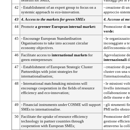
benefits for SMEs;
vantaggi per le 
42
- Establishment of an expert group to focus on a
- creazione di un
systemic approach to eco-innovation.
approccio sistem
43
4. Access to the markets for green SMEs
4. Accesso ai me
44
Promote
a greener European internal market:
Promozione di
u
verde:
45
- Encourage European Standardisation
- le organizzazi
Organisations to take into account circular
incoraggiate a te
economy objectives.
dell'economia ci
46
Facilitate access to
international markets
for
Agevolazione del
green entrepreneurs:
internazionali
da
47
- Establishment of European Strategic Cluster
- creazione di pa
Partnerships with joint strategies for
cluster con una 
internationalisation;
l'internazionali
48
- International matchmaking missions will
- le missioni volt
encourage cooperation in the fields of resource
livello internaz
efficiency and eco-innovation;
collaborazione ne
delle risorse e d
49
- Financial instruments under COSME will support
- gli strumenti 
SMEs to internationalise.
PMI nello sforzo
50
Facilitate the uptake of resource efficiency
Promozione dell'
technology in partner countries through
gestione efficien
cooperation with European SMEs;
attraverso la co