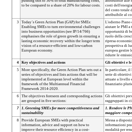
pushing this to 50% of total manufacturing costs,
attribuibile alle
to be compared to a share of 20% for labour costs.
costi dell'energi
del costo totale 
attribuibile al c
3
Today´s Green Action Plan (GAP) for SMEs:
L'odierno Piano 
Enabling SMEs to turn environmental challenges
aiutare le PMI a 
into business opportunities (see IP/14/766)
opportunità di bu
emphasises the role of green growth in ensuring a
ruolo della cresc
lasting economic recovery within the longer term
ripresa economic
vision of a resource-efficient and low-carbon
prospettiva di l
European economy.
europea gestire l
ridurre le emissi
4
Key objectives and actions
Gli obiettivi e l
5
More specifically, the Green Action Plan sets out a
In particolare, i
series of objectives and lists actions that will be
serie di obiettiv
implemented at European level within the
attuate a livell
framework of the Multiannual Financial
finanziario plur
Framework 2014-2020.
6
The objectives foreseen and corresponding actions
Gli obiettivi pre
are grouped in five sections:
raggruppati in c
7
1. Greening SMEs for more competitiveness and
1. Rendere le PM
sustainability
maggiore competi
8
Provide European SMEs with practical
Messa a disposiz
information, advice and support on how to
informazioni pra
improve their resource efficiency in a cost-
modalità per rend