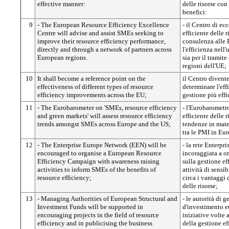
effective manner:
delle risorse con
benefici:
9
- The European Resource Efficiency Excellence
- il Centro di ec
Centre will advise and assist SMEs seeking to
efficiente delle r
improve their resource efficiency performance,
consulenza alle 
directly and through a network of partners across
l'efficienza nell'
European regions.
sia per il tramite
regioni dell'UE;
10
It shall become a reference point on the
il Centro divente
effectiveness of different types of resource
determinare l'eff
efficiency improvements across the EU;
gestione più effi
11
- The Eurobarometer on 'SMEs, resource efficiency
- l'Eurobarometr
and green markets' will assess resource efficiency
efficiente delle r
trends amongst SMEs across Europe and the US;
tendenze in mater
tra le PMI in Eur
12
- The Enterprise Europe Network (EEN) will be
- la rete Enterp
encouraged to organise a European Resource
incoraggiata a 
Efficiency Campaign with awareness raising
sulla gestione ef
activities to inform SMEs of the benefits of
attività di sensi
resource efficiency;
circa i vantaggi 
delle risorse;
13
- Managing Authorities of European Structural and
- le autorità di g
Investment Funds will be supported in
d'investimento eu
encouraging projects in the field of resource
iniziative volte 
efficiency and in publicising the business
della gestione eff