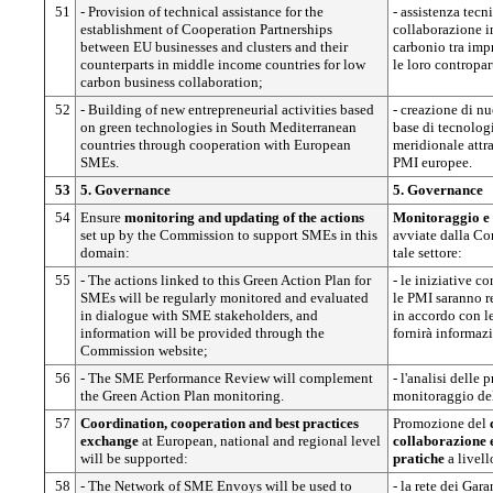
51
- Provision of technical assistance for the
- assistenza tecni
establishment of Cooperation Partnerships
collaborazione i
between EU businesses and clusters and their
carbonio tra impr
counterparts in middle income countries for low
le loro contropar
carbon business collaboration;
52
- Building of new entrepreneurial activities based
- creazione di nu
on green technologies in South Mediterranean
base di tecnolog
countries through cooperation with European
meridionale attr
SMEs.
PMI europee.
53
5. Governance
5. Governance
54
Ensure
monitoring and updating of the actions
Monitoraggio e 
set up by the Commission to support SMEs in this
avviate dalla Co
domain:
tale settore:
55
- The actions linked to this Green Action Plan for
- le iniziative c
SMEs will be regularly monitored and evaluated
le PMI saranno r
in dialogue with SME stakeholders, and
in accordo con l
information will be provided through the
fornirà informazi
Commission website;
56
- The SME Performance Review will complement
- l'analisi delle 
the Green Action Plan monitoring.
monitoraggio del
57
Coordination, cooperation and best practices
Promozione del
exchange
at European, national and regional level
collaborazione 
will be supported:
pratiche
a livell
58
- The Network of SME Envoys will be used to
- la rete dei Gara