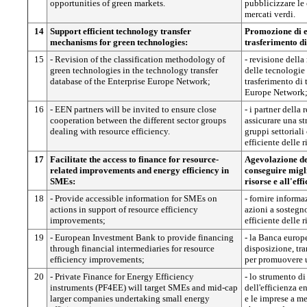
opportunities of green markets.
pubblicizzare le
mercati verdi.
14
Support efficient technology transfer
Promozione di e
mechanisms for green technologies:
trasferimento di
15
- Revision of the classification methodology of
- revisione della
green technologies in the technology transfer
delle tecnologie 
database of the Enterprise Europe Network;
trasferimento di 
Europe Network
16
- EEN partners will be invited to ensure close
- i partner della
cooperation between the different sector groups
assicurare una st
dealing with resource efficiency.
gruppi settoriali
efficiente delle r
17
Facilitate the access to finance for resource-
Agevolazione de
related improvements and energy efficiency in
conseguire migl
SMEs:
risorse e all'ef
18
- Provide accessible information for SMEs on
- fornire informa
actions in support of resource efficiency
azioni a sostegn
improvements;
efficiente delle r
19
- European Investment Bank to provide financing
- la Banca europe
through financial intermediaries for resource
disposizione, tra
efficiency improvements;
per promuovere un
20
- Private Finance for Energy Efficiency
- lo strumento d
instruments (PF4EE) will target SMEs and mid-cap
dell'efficienza e
larger companies undertaking small energy
e le imprese a m