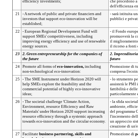
efficiency investments;
che procedono a 
dell'efficienza e
21
- A network of public and private financiers and
- sarà istituita u
investors that support eco-innovation will be
pubblici e priva
established;
22
- European Regional Development Fund will
- il Fondo europ
support SMEs' competitiveness, including
promuoverà la c
improving energy efficiency and use of renewable
il miglioramento 
energy sources.
il ricorso a fonti
23
2. Green entrepreneurship for the companies of
2. Imprenditoria
the future
futuro
24
Promote all forms of
eco-innovation,
including
Promozione di tu
non-technological eco-innovation:
compresa l'ecoi
25
- The SME Instrument under Horizon 2020 will
- lo strumento p
help SMEs explore the feasibility and the
assisterà le PMI 
commercial potential of highly eco-innovative
fattibilità e del
ideas;
particolarmente 
26
- The societal challenge 'Climate Action,
- la sfida societa
Environment, resource Efficiency and Raw
ambiente, efficie
Materials' under Horizon 2020 support increasing
del programma O
resource efficiency through a systemic approach
l'incremento dell
towards eco-innovation and the circular economy.
un approccio sis
creazione di un'
27
Facilitate
business partnering, skills and
Promozione di
p