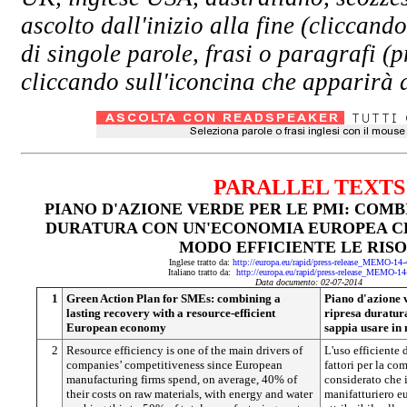
ascolto dall'inizio alla fine (clicc
di singole parole, frasi o paragrafi (
cliccando sull'iconcina che apparirà a
PARALLEL TEXTS
PIANO D'AZIONE VERDE PER LE PMI: COMB
DURATURA CON UN'ECONOMIA EUROPEA CH
MODO EFFICIENTE LE RIS
Inglese tratto da:
http://europa.eu/rapid/press-release_MEMO-14
Italiano tratto da:
http://europa.eu/rapid/press-release_MEMO-14
Data documento: 02-07-2014
1
Green Action Plan for SMEs: combining a
Piano d'azione 
lasting recovery with a resource-efficient
ripresa duratur
European economy
sappia usare in 
2
Resource efficiency is one of the main drivers of
L'uso efficiente 
companies’ competitiveness since European
fattori per la co
manufacturing firms spend, on average, 40% of
considerato che i
their costs on raw materials, with energy and water
manifatturiero e