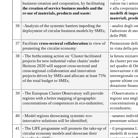
business creation and cooperation, by facilitating
valore tra i settor
the creation of service business models and the
e alla cooperazio
re-use of materials, products and waste:
modelli di impres
materiali, prodot
36
- Analysis of the systemic barriers impeding the
- analisi degli o
deployment of circular business models by SMEs;
l'adozione di mod
delle PMI.
37
Facilitate
cross-sectoral collaboration
in view of
Promozione del
promoting the circular economy:
in vista della p
38
- The forthcoming action on ‘Cluster facilitated
la futura iniziati
projects for new industrial value chains’ under
da cluster per nu
Horizon 2020 will support cross-sectoral and
nel quadro di Or
cross-regional collaboration and innovation
innovazione e di 
projects driven by SMEs and allocate at least 75%
interregionale c
of the total budget to SMEs;
queste ultime co
dotazione finanz
39
- The European Cluster Observatory will provide
- l'Osservatorio 
regions with a better mapping of geographic
regioni una migl
concentrations of competences in eco-industries;
concentrazioni g
ecoindustrie;
40
- Model regions showcasing systemic eco-
- saranno indivi
innovative solutions will be identified;
presentare soluz
41
- The LIFE programme will promote the take-up of
- il programma L
circular economy models and showcase their
modelli di econom