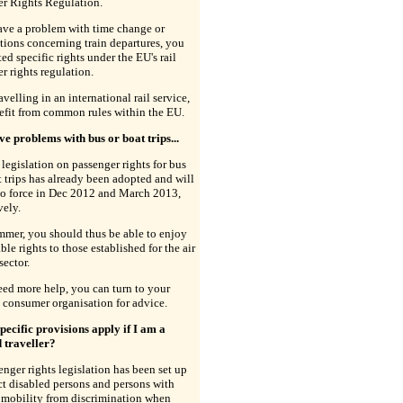
er Rights Regulation.
ave a problem with time change or
tions concerning train departures, you
ted specific rights under the EU's rail
r rights regulation.
velling in an international rail service,
efit from common rules within the EU.
ave problems with bus or boat trips...
egislation on passenger rights for bus
 trips has already been adopted and will
to force in Dec 2012 and March 2013,
vely.
mer, you should thus be able to enjoy
le rights to those established for the air
sector.
eed more help, you can turn to your
 consumer organisation for advice.
ecific provisions apply if I am a
d traveller?
nger rights legislation has been set up
ct disabled persons and persons with
 mobility from discrimination when