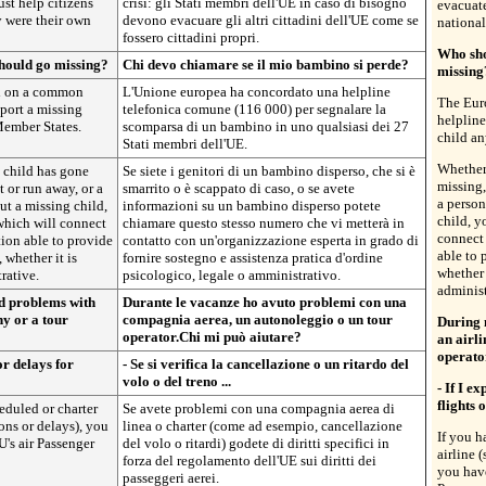
st help citizens
crisi: gli Stati membri dell'UE in caso di bisogno
evacuate
y were their own
devono evacuare gli altri cittadini dell'UE come se
national
fossero cittadini propri.
Who shou
should go missing?
Chi devo chiamare se il mio bambino si perde?
missing
d on a common
L'Unione europea ha concordato una helpline
The Eur
port a missing
telefonica comune (116 000) per segnalare la
helpline
Member States.
scomparsa di un bambino in uno qualsiasi dei 27
child an
Stati membri dell'UE.
Whether
 child has gone
Se siete i genitori di un bambino disperso, che si è
missing,
t or run away, or a
smarrito o è scappato di caso, o se avete
a person
t a missing child,
informazioni su un bambino disperso potete
child, y
which will connect
chiamare questo stesso numero che vi metterà in
connect
ion able to provide
contatto con un'organizzazione esperta in grado di
able to 
 whether it is
fornire sostegno e assistenza pratica d'ordine
whether 
rative.
psicologico, legale o amministrativo.
administ
d problems with
Durante le vacanze ho avuto problemi con una
ny or a tour
compagnia aerea, un autonoleggio o un tour
During 
operator.Chi mi può aiutare?
an airli
operato
or delays for
- Se si verifica la cancellazione o un ritardo del
volo o del treno ...
- If I e
flights 
eduled or charter
Se avete problemi con una compagnia aerea di
ions or delays), you
linea o charter (come ad esempio, cancellazione
If you h
U's air Passenger
del volo o ritardi) godete di diritti specifici in
airline 
forza del regolamento dell'UE sui diritti dei
you have
passeggeri aerei.