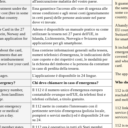
ders.
all'assicurazione malattia del vostro paese.
It guara
the same
reatment under the
Essa garantisce l'accesso alle cure di urgenza alle
some cou
 cost (free in some
stesse condizioni e agli stessi costi (gratuitamente
country.
that country.
in certi paesi) delle persone assicurate nel paese
dove vi trovate.
A handy 
e Card in the 27
Adesso è disponibile un manuale pratico su come
EU count
stein, Norway and
utilizzare la tessera nei 27 paesi dell'UE, in
Switzerl
an application for
Islanda, Lichtenstein, Norvegia e Svizzera quale
for smar
applicazione per gli smartphone.
It inclu
about the card,
Essa contiene informazioni generali sulla tessera,
emergen
ments that are
numeri telefonici d'emergenza, le indicazioni delle
covered
m reimbursement
cure coperte e dei rispettivi costi, le modalità per
and who 
have lost your card.
la richiesta del rimborso e la persona da contattare
card.
in caso di perdita della tessera.
The app 
uages.
L'applicazione è disponibile in 24 lingue.
Who sho
emergency?
Chi devo chiamare in caso d'emergenza?
rgency number,
Il 112 è il numero unico d'emergenza europeo
112 is 
 from landlines
contattabile ovunque nell'UE, da telefoni fissi e
reachabl
ge.
telefoni cellulari, a titolo gratuito.
and mobi
vant emergency
Il 112 mette in contatto l'interessato con il
112 link
de or medical
pertinente servizio d'emergenza (polizia locale,
service 
urs a day.
pompieri o servizi medici) ed è disponibile 24 ore
services
su 24.
112 is n
U member states
Il 112 ora è operativo in tutti gli Stati membri