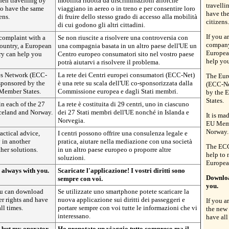
hen travelling by
mobilità ridotta da discriminazioni allorché
travelli
 to have the same
viaggiano in aereo o in treno e per consentire loro
have the
ens.
di fruire dello stesso grado di accesso alla mobilità
citizens.
di cui godono gli altri cittadini.
If you a
 complaint with a
Se non riuscite a risolvere una controversia con
company
ountry, a European
una compagnia basata in un altro paese dell'UE un
Europea
ry can help you
Centro europeo consumatori sito nel vostro paese
help you
potrà aiutarvi a risolvere il problema.
s Network (ECC-
La rete dei Centri europei consumatori (ECC-Net)
The Eur
sponsored by the
è una rete su scala dell'UE co-sponsorizzata dalla
(ECC-Ne
Member States.
Commissione europea e dagli Stati membri.
by the 
States.
in each of the 27
La rete è costituita di 29 centri, uno in ciascuno
celand and Norway.
dei 27 Stati membri dell'UE nonché in Islanda e
It is ma
Norvegia.
EU Memb
Norway.
actical advice,
I centri possono offrire una consulenza legale e
 in another
pratica, aiutare nella mediazione con una società
The ECCs
her solutions.
in un altro paese europeo o proporre altre
help to
soluzioni.
European
 always with you.
Scaricate l'applicazione! I vostri diritti sono
Downloa
sempre con voi.
you.
you can download
Se utilizzate uno smartphone potete scaricare la
r rights and have
nuova applicazione sui diritti dei passeggeri e
If you a
ll times.
portare sempre con voi tutte le informazioni che vi
the new 
interessano.
have all
y but my operator
Ho prenotato un viaggio tutto compreso ma il