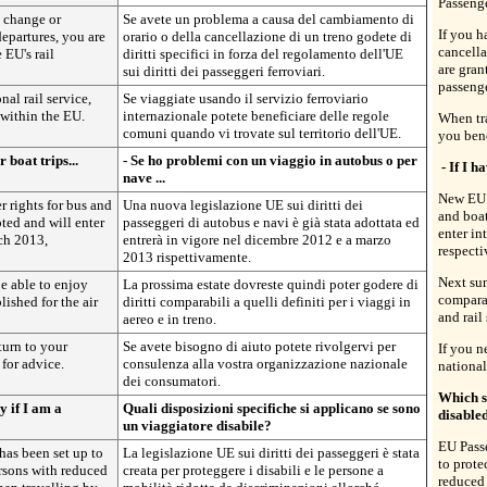
Passeng
e change or
Se avete un problema a causa del cambiamento di
If you h
departures, you are
orario o della cancellazione di un treno godete di
cancella
 EU's rail
diritti specifici in forza del regolamento dell'UE
are gran
sui diritti dei passeggeri ferroviari.
passenge
nal rail service,
Se viaggiate usando il servizio ferroviario
within the EU.
internazionale potete beneficiare delle regole
When tra
comuni quando vi trovate sul territorio dell'UE.
you ben
 boat trips...
- Se ho problemi con un viaggio in autobus o per
- If I h
nave ...
New EU l
 rights for bus and
Una nuova legislazione UE sui diritti dei
and boat
ted and will enter
passeggeri di autobus e navi è già stata adottata ed
enter in
ch 2013,
entrerà in vigore nel dicembre 2012 e a marzo
respecti
2013 rispettivamente.
Next sum
e able to enjoy
La prossima estate dovreste quindi poter godere di
comparab
lished for the air
diritti comparabili a quelli definiti per i viaggi in
and rail 
aereo e in treno.
turn to your
Se avete bisogno di aiuto potete rivolgervi per
If you n
for advice.
consulenza alla vostra organizzazione nazionale
national
dei consumatori.
Which sp
y if I am a
Quali disposizioni specifiche si applicano se sono
disable
un viaggiatore disabile?
EU Passe
has been set up to
La legislazione UE sui diritti dei passeggeri è stata
to prote
rsons with reduced
creata per proteggere i disabili e le persone a
reduced