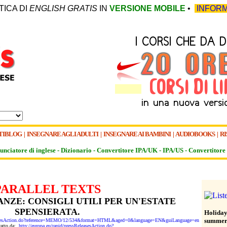
TICA DI
ENGLISH GRATIS
IN
VERSIONE MOBILE
•
INFORM
TIBLOG
|
INSEGNARE AGLI ADULTI
|
INSEGNARE AI BAMBINI
|
AUDIOBOOKS
|
RI
unciatore di inglese -
Dizionario -
Convertitore IPA/UK
-
IPA/US
-
Convertitore 
PARALLEL TEXTS
ANZE: CONSIGLI UTILI PER UN'ESTATE
SPENSIERATA.
Holiday 
summe
eleasesAction.do?reference=MEMO/12/534&format=HTML&aged=0&language=EN&guiLanguage=en
tratto da:
http://europa.eu/rapid/pressReleasesAction.do?