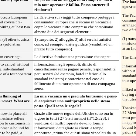
I've bo
mio tour operator è fallito. Posso ottenere il
operato
rimborso?
The Pac
rotects European
La Direttiva sui viaggi tutto compreso protegge i
consume
d covers pre-
consumatori europei che si recano in vacanza e
arrange
ining at least two
copre le vacanze tutto compreso che combinano
two of t
almeno due dei seguenti elementi:
(1) tran
 (3) other tourists
1) trasporto, 2) alloggio, 3) altri servizi turistici
tourists
s (sold at an
come, ad esempio, visite guidate (venduti ad un
at an in
prezzo tutto compreso).
on covering:
La direttiva fornisce una protezione che copre:
The Dire
 to cancel without
informazioni negli opuscoli, diritto di
informat
.g. sub-standard
cancellazione senza pagare penale, responsabilità
without 
e of a tour operator
per i servizi (ad esempio, hotel inferiori allo
standard
standard indicato) e protezione nel caso di
tour ope
fallimento di un tour operator o di una compagna
aerea.
I liked 
buying a
m thinking of
La mia vacanza mi è piaciuta tantissimo e penso
the rule
e resort. What are
di acquistare una multiproprietà nello stesso
posto. Quali sono le regole?
Thanks t
27 Membe
 now in place all
Grazie alle nuove regole dell'UE che sono ora in
must pro
meshare sellers
vigore in tutti i 27 Stati membri (IP/12/528), i
in appro
on to customers in
venditori di multiproprietà devono fornire
bound by
stomer is bound by
informazioni dettagliate ai clienti a tempo
paid, a 
e to be paid, a
opportuno, prima che questi siano vincolati da un