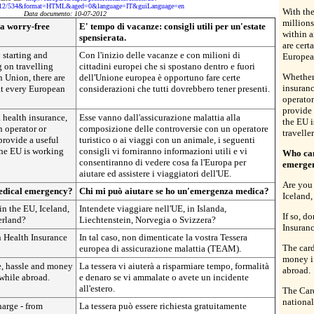
12/534&format=HTML&aged=0&language=IT&guiLanguage=en
With the
Data documento: 10-07-2012
millions
 a worry-free
E' tempo di vacanze: consigli utili per un'estate
within a
spensierata.
are cert
 starting and
Con l'inizio delle vacanze e con milioni di
Europea
 on travelling
cittadini europei che si spostano dentro e fuori
Whether
 Union, there are
dell'Unione europea è opportuno fare certe
insuranc
hat every European
considerazioni che tutti dovrebbero tener presenti.
operator
provide 
 health insurance,
Esse vanno dall'assicurazione malattia alla
the EU i
n operator or
composizione delle controversie con un operatore
traveller
 provide a useful
turistico o ai viaggi con un animale, i seguenti
the EU is working
consigli vi forniranno informazioni utili e vi
Who can
consentiranno di vedere cosa fa l'Europa per
emerge
aiutare ed assistere i viaggiatori dell'UE.
Are you 
medical emergency?
Chi mi può aiutare se ho un'emergenza medica?
Iceland,
in the EU, Iceland,
Intendete viaggiare nell'UE, in Islanda,
If so, d
erland?
Liechtenstein, Norvegia o Svizzera?
Insuran
n Health Insurance
In tal caso, non dimenticate la vostra Tessera
The card
europea di assicurazione malattia (TEAM).
money if
e, hassle and money
La tessera vi aiuterà a risparmiare tempo, formalità
abroad.
y while abroad.
e denaro se vi ammalate o avete un incidente
all'estero.
The Card
national
harge - from
La tessera può essere richiesta gratuitamente