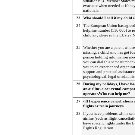
situations:EU Member States mu
evacuate when needed as if the
nationals.
23
Who should I call if my child 
24
The European Union has agree
helpline number (116 000) to re
child anywhere in the EU's 27 
25
Whether you are a parent whose
missing, a child who has got los
person holding information abou
you can dial this same number 
you to an experienced organisat
support and practical assistance,
psychological, legal or administ
26
During my holidays, I have ha
an airline, a car rental compa
operator.Who can help me?
27
- If I experience cancellations 
flights or train journeys ...
28
If you have problems with a sch
airline (such as flight cancellat
have specific rights under the E
Rights Regulation.