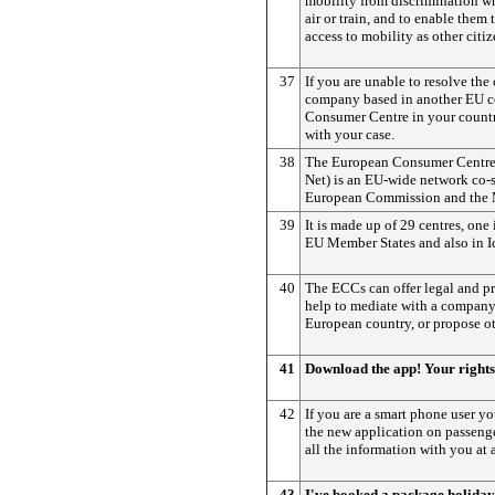
mobility from discrimination w
air or train, and to enable them
access to mobility as other citiz
37
If you are unable to resolve the
company based in another EU c
Consumer Centre in your count
with your case.
38
The European Consumer Centre
Net) is an EU-wide network co-
European Commission and the 
39
It is made up of 29 centres, one 
EU Member States and also in I
40
The ECCs can offer legal and pr
help to mediate with a company
European country, or propose ot
41
Download the app! Your rights
42
If you are a smart phone user 
the new application on passenge
all the information with you at a
43
I've booked a package holida