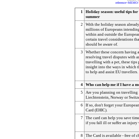
reference=MEMO/
1
Holiday season: useful tips for
summer
2
With the holiday season already
millions of Europeans intending
within and outside the European
certain travel considerations t
should be aware of.
3
Whether these concern having a
resolving travel disputes with a
travelling with a pet, these tips
insight into the ways in which 
to help and assist EU travellers.
4
Who can help me if I have a 
5
Are you planning on travelling 
Liechtenstein, Norway or Switz
6
If so, don't forget your Europea
Card (EHIC).
7
The card can help you save tim
if you fall ill or suffer an injur
8
The Card is available - free of c