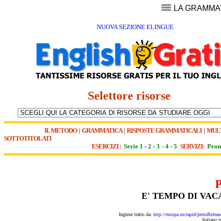
LA GRAMMA
NUOVA SEZIONE ELINGUE
Selettore risorse
IL METODO
|
GRAMMATICA
|
RISPOSTE GRAMMATICALI
|
MUL
SOTTOTITOLATI
ESERCIZI :
Serie 1
-
2
-
3
-
4
-
5
SERVIZI:
Pron
E' TEMPO DI VAC
Inglese tratto da:
http://europa.eu/rapid/pressR
Italiano 