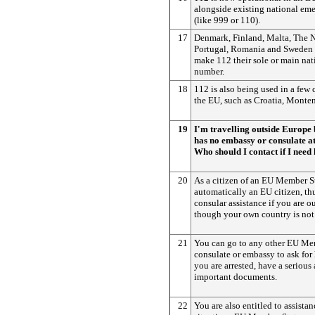
alongside existing national e
(like 999 or 110).
17
Denmark, Finland, Malta, The N
Portugal, Romania and Sweden 
make 112 their sole or main na
number.
18
112 is also being used in a few 
the EU, such as Croatia, Monte
19
I'm travelling outside Europe
has no embassy or consulate at
Who should I contact if I need
20
As a citizen of an EU Member St
automatically an EU citizen, thu
consular assistance if you are o
though your own country is not 
21
You can go to any other EU Mem
consulate or embassy to ask for 
you are arrested, have a serious 
important documents.
22
You are also entitled to assistanc