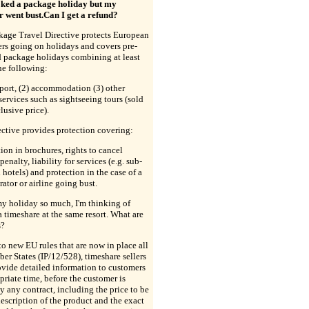
oked a package holiday but my
r went bust.Can I get a refund?
kage Travel Directive protects European
rs going on holidays and covers pre-
d package holidays combining at least
he following:
sport, (2) accommodation (3) other
 services such as sightseeing tours (sold
clusive price).
ctive provides protection covering:
ion in brochures, rights to cancel
penalty, liability for services (e.g. sub-
 hotels) and protection in the case of a
rator or airline going bust.
my holiday so much, I'm thinking of
 timeshare at the same resort. What are
s?
o new EU rules that are now in place all
r States (IP/12/528), timeshare sellers
vide detailed information to customers
priate time, before the customer is
 any contract, including the price to be
description of the product and the exact