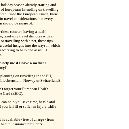
 holiday season already starting and
 of Europeans intending on travelling
nd outside the European Union, there
ain travel considerations that every
n should be aware of.
 these concern having a health
e, resolving travel disputes with an
 or travelling with a pet, these tips
a useful insight into the ways in which
s working to help and assist EU
s.
 help me if I have a medical
ncy?
planning on travelling in the EU,
 Liechtenstein, Norway or Switzerland?
on't forget your European Health
ce Card (EHIC).
 can help you save time, hassle and
 you fall ill or suffer an injury while
 is available - free of charge - from
 health insurance providers.