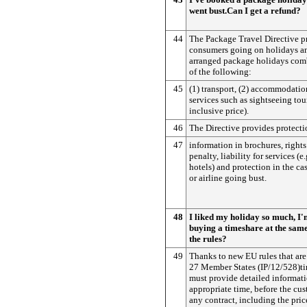
went bust.Can I get a refund?
44
The Package Travel Directive p
consumers going on holidays an
arranged package holidays comb
of the following:
45
(1) transport, (2) accommodation
services such as sightseeing tour
inclusive price).
46
The Directive provides protecti
47
information in brochures, rights
penalty, liability for services (e
hotels) and protection in the cas
or airline going bust.
48
I liked my holiday so much, I'
buying a timeshare at the sam
the rules?
49
Thanks to new EU rules that are
27 Member States (IP/12/528)ti
must provide detailed informati
appropriate time, before the cu
any contract, including the pric