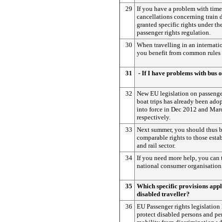
29
If you have a problem with tim
cancellations concerning train 
granted specific rights under the
passenger rights regulation.
30
When travelling in an internatio
you benefit from common rules 
31
- If I have problems with bus or
32
New EU legislation on passenger
boat trips has already been adop
into force in Dec 2012 and Mar
respectively.
33
Next summer, you should thus b
comparable rights to those estab
and rail sector.
34
If you need more help, you can 
national consumer organisation 
35
Which specific provisions appl
disabled traveller?
36
EU Passenger rights legislation 
protect disabled persons and pe