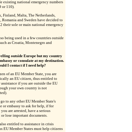
de existing national emergency numbers
9 or 110).
, Finland, Malta, The Netherlands,
l, Romania and Sweden have decided to
2 their sole or main national emergency
lso being used in a few countries outside
 such as Croatia, Montenegro and
velling outside Europe but my country
embassy or consulate at my destination.
ld I contact if I need help?
izen of an EU Member State, you are
cally an EU citizen, thus entitled to
 assistance if you are outside the EU
hough your own country is not
ted).
 go to any other EU Member State's
e or embassy to ask for help, if for
you are arrested, have a serious
 or lose important documents.
also entitled to assistance in crisis
ns:EU Member States must help citizens