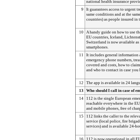
national health insurance provi
9
It guarantees access to urgent t
same conditions and at the same
countries) as people insured in 
10
A handy guide on how to use th
EU countries, Iceland, Lichten
Switzerland is now available as 
smartphones.
11
It includes general information 
emergency phone numbers, treat
covered and costs, how to clai
and who to contact in case you 
12
The app is available in 24 lang
13
Who should I call in case of 
14
112 is the single European eme
reachable everywhere in the EU,
and mobile phones, free of char
15
112 links the caller to the rele
service (local police, fire briga
services) and is available 24-ho
16
112 is now operational in all E