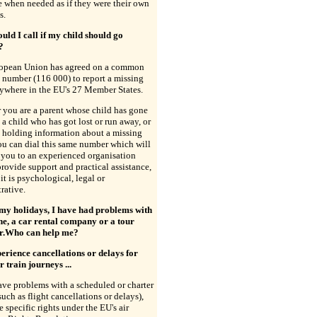
 when needed as if they were their own
s.
ld I call if my child should go
?
opean Union has agreed on a common
 number (116 000) to report a missing
ywhere in the EU's 27 Member States.
 you are a parent whose child has gone
 a child who has got lost or run away, or
 holding information about a missing
ou can dial this same number which will
 you to an experienced organisation
provide support and practical assistance,
it is psychological, legal or
rative.
my holidays, I have had problems with
ne, a car rental company or a tour
r.Who can help me?
xperience cancellations or delays for
or train journeys ...
ave problems with a scheduled or charter
(such as flight cancellations or delays),
 specific rights under the EU's air