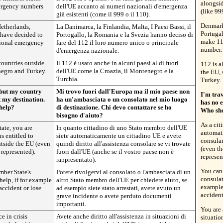
alongsi
mergency numbers
dell'UE accanto ai numeri nazionali d'emergenza
(like 99
già esistenti (come il 999 o il 110).
Denmark
etherlands,
La Danimarca, la Finlandia, Malta, I Paesi Bassi, il
Portuga
have decided to
Portogallo, la Romania e la Svezia hanno deciso di
make 11
tional emergency
fare del 112 il loro numero unico o principale
number.
d'emergenza nazionale.
countries outside
Il 112 è usato anche in alcuni paesi al di fuori
112 is a
negro and Turkey.
dell'UE come la Croazia, il Montenegro e la
the EU,
Turchia.
Turkey.
 but my country
Mi trovo fuori dall'Europa ma il mio paese non
I'm tra
 my destination.
ha un'ambasciata o un consolato nel mio luogo
has no 
 help?
di destinazione. Chi devo contattare se ho
Who shou
bisogno d'aiuto?
As a cit
ate, you are
In quanto cittadino di uno Stato membro dell'UE
automati
s entitled to
siete automaticamente un cittadino UE e avete
consular
utside the EU (even
quindi diritto all'assistenza consolare se vi trovate
(even t
represented).
fuori dall'UE (anche se il vostro paese non è
represen
rappresentato).
You can
ber State's
Potete rivolgervi al consolato o l'ambasciata di un
consulat
help, if for example
altro Stato membro dell'UE per chiedere aiuto, se
example 
accident or lose
ad esempio siete stato arrestati, avete avuto un
accident
grave incidente o avete perduto documenti
importanti.
You are 
e in crisis
Avete anche diritto all'assistenza in situazioni di
situatio