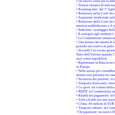
• Un nuovo corso per la dif
• Tessera europea di assicur
• Roaming dati: dal 1° lugli
• Relazione della Corte dei 
• Acquistare medicinali onl
• Relazione della Corte dei 
maniera soddisfacente e il s
• Ambiente: sondaggio della
• Il sostegno agli studenti 
• La Commissione annuncia u
• Una donna che smetta di la
periodo successivo al parto 
• Secondo l’avvocato genera
Stato dell’Unione quando l’i
suoi centri ospedalieri
• Ripristinare la fiducia ne
in Europa
• Nelle azioni per contraffa
misura esso presenta un cara
• Sicurezza dei pazienti: si 
• Trasporto ferroviario: nuov
• Lo sport: un volano della 
• REFIT: la Commissione sne
• Ritardi nei pagamenti: la 
• Tutti a bordo per una nuo
• Clima: 44 milioni di EUR d
• Trasporto urbano: la Commi
• Occupazione: un nuovo Pas