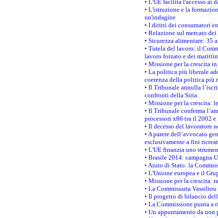
• L'UE facilita l'accesso ai 
• L'istruzione e la formazi
un'indagine
• I diritti dei consumatori e
• Relazione sul mercato dei 
• Sicurezza alimentare: 35 a
• Tutela del lavoro: il Comm
lavoro forzato e dei maritti
• Missione per la crescita i
• La politica più liberale 
coerenza della politica più r
• Il Tribunale annulla l’iscr
confronti della Siria
• Missione per la crescita: 
• Il Tribunale conferma l’am
processori x86 tra il 2002 e
• Il decesso del lavoratore n
• A parere dell’avvocato gen
esclusivamente a fini ricrea
• L'UE finanzia uno strumen
• Brasile 2014: campagna UE
• Aiuto di Stato: la Commiss
• L'Unione europea e il Grup
• Missione per la crescita: 
• La Commissaria Vassiliou p
• Il progetto di bilancio de
• La Commissione punta a ri
• Un appuntamento da non p