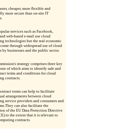
faster, cheaper, more flexible and
lly more secure than on-site IT
s.
pular services such as Facebook,
 and web-based e-mail use cloud
ng technologies but the real economic
s come through widespread use of cloud
s by businesses and the public sector.
mission's strategy comprises three key
 one of which aims to identify safe and
tract terms and conditions for cloud
ng contracts.
ntract terms can help to facilitate
tual arrangements between cloud
ng service providers and consumers and
rms.They can also facilitate the
ion of the EU Data Protection Directive
E) to the extent that it is relevant to
omputing contracts.