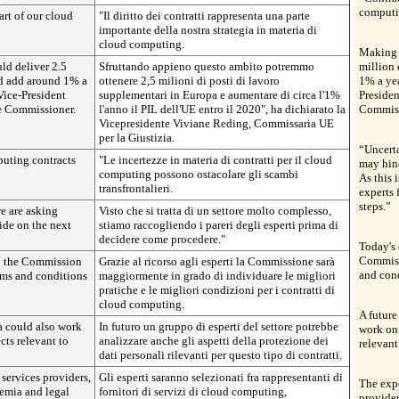
computi
art of our cloud
"Il diritto dei contratti rappresenta una parte
importante della nostra strategia in materia di
cloud computing.
Making f
ld deliver 2.5
Sfruttando appieno questo ambito potremmo
million 
nd add around 1% a
ottenere 2,5 milioni di posti di lavoro
1% a ye
Vice-President
supplementari in Europa e aumentare di circa l'1%
Presiden
ce Commissioner.
l'anno il PIL dell'UE entro il 2020", ha dichiarato la
Commiss
Vicepresidente Viviane Reding, Commissaria UE
per la Giustizia.
“Uncert
uting contracts
"Le incertezze in materia di contratti per il cloud
may hind
computing possono ostacolare gli scambi
As this 
transfrontalieri.
experts 
steps.”
we are asking
Visto che si tratta di un settore molto complesso,
ide on the next
stiamo raccogliendo i pareri degli esperti prima di
decidere come procedere."
Today's 
Commissi
lp the Commission
Grazie al ricorso agli esperti la Commissione sarà
and cond
erms and conditions
maggiormente in grado di individuare le migliori
pratiche e le migliori condizioni per i contratti di
cloud computing.
A future
ea could also work
In futuro un gruppo di esperti del settore potrebbe
work on 
cts relevant to
analizzare anche gli aspetti della protezione dei
relevant
dati personali rilevanti per questo tipo di contratti.
 services providers,
Gli esperti saranno selezionati fra rappresentanti di
The expe
emia and legal
fornitori di servizi di cloud computing,
provider