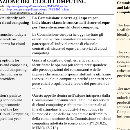
VAZIONE DEL CLOUD COMPUTING
Commissi
to da:
http://europa.eu/rapid/press-release_IP-13-590_en.htm
and fair
tto da:
http://europa.eu/rapid/press-release_IP-13-590_it.htm
comput
Data documento: 21-06-2013
to identify safe
La Commissione ricorre agli esperti per
st cloud computing
individuare clausole contrattuali sicure ed eque
The Eur
per l'incentivazione del cloud computing
a call f
aunched today a
La Commissione europea ha oggi invitato gli
identify
 to work on
esperti del settore a manifestare interesse per
computi
t terms for cloud
partecipare all'individuazione di clausole
contrattuali sicure ed eque per i servizi di cloud
The expe
computing.
address
g options for
Grazie al contributo degli esperti, verranno
companie
rs and companies,
identificate le opzioni più adatte per rispondere
cloud co
e cloud computing
alle preoccupazioni dei consumatori e delle
either u
ther unclear or
imprese che sembrano spesso riluttanti a utilizzare
provider
providers.
i servizi di cloud computing perché i contratti sono
poco chiari o squilibrati a favore dei prestatori di
servizi.
The move
enhance 
ion’s push to
Questo appello rientra nell'azione intrapresa dalla
unlock t
g services and
Commissione per aumentare la fiducia nei servizi
producti
ting economic
di cloud computing e sfruttarne il potenziale al
actions
e of the key
fine di stimolare la produttività economica in
Computi
s Cloud Computing
Europa ed è una delle azioni chiave nell'ambito
last ye
ted last year
della comunicazione della Commissione sul cloud
computing adottata lo scorso anno (IP/12/1025,
MEMO/12/713).
“Contrac