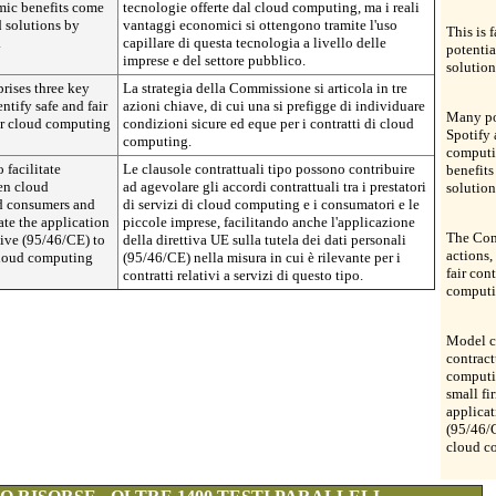
mic benefits come
tecnologie offerte dal cloud computing, ma i reali
 solutions by
vantaggi economici si ottengono tramite l'uso
This is 
.
capillare di questa tecnologia a livello delle
potentia
imprese e del settore pubblico.
solution
rises three key
La strategia della Commissione si articola in tre
ntify safe and fair
azioni chiave, di cui una si prefigge di individuare
Many po
or cloud computing
condizioni sicure ed eque per i contratti di cloud
Spotify
computing.
computi
 facilitate
Le clausole contrattuali tipo possono contribuire
benefit
en cloud
ad agevolare gli accordi contrattuali tra i prestatori
solution
d consumers and
di servizi di cloud computing e i consumatori e le
ate the application
piccole imprese, facilitando anche l'applicazione
The Com
tive (95/46/CE) to
della direttiva UE sulla tutela dei dati personali
actions,
 cloud computing
(95/46/CE) nella misura in cui è rilevante per i
fair con
contratti relativi a servizi di questo tipo.
computi
Model co
contrac
computi
small fi
applicat
(95/46/C
cloud c