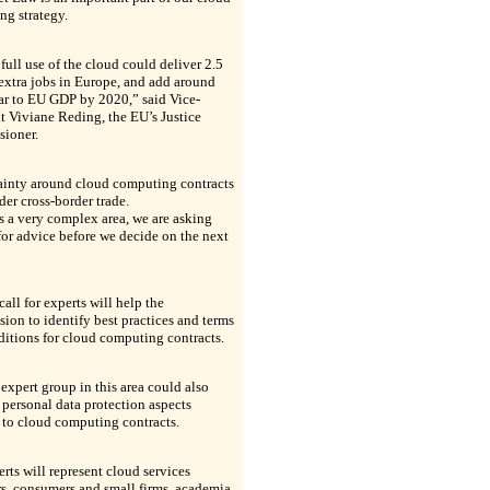
ng strategy.
ull use of the cloud could deliver 2.5
extra jobs in Europe, and add around
ar to EU GDP by 2020,” said Vice-
t Viviane Reding, the EU’s Justice
ioner.
ainty around cloud computing contracts
er cross-border trade.
is a very complex area, we are asking
for advice before we decide on the next
call for experts will help the
on to identify best practices and terms
itions for cloud computing contracts.
 expert group in this area could also
personal data protection aspects
 to cloud computing contracts.
rts will represent cloud services
s, consumers and small firms, academia