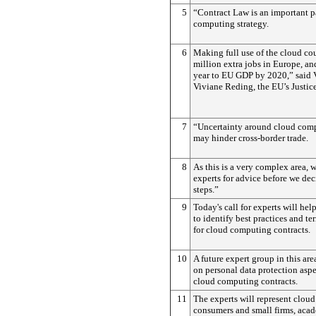
5
“Contract Law is an important p
computing strategy.
6
Making full use of the cloud cou
million extra jobs in Europe, a
year to EU GDP by 2020,” said 
Viviane Reding, the EU’s Justi
7
“Uncertainty around cloud comp
may hinder cross-border trade.
8
As this is a very complex area, 
experts for advice before we dec
steps.”
9
Today's call for experts will he
to identify best practices and t
for cloud computing contracts.
10
A future expert group in this ar
on personal data protection aspe
cloud computing contracts.
11
The experts will represent cloud
consumers and small firms, acad