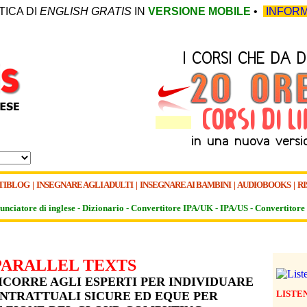
TICA DI
ENGLISH GRATIS
IN
VERSIONE MOBILE
•
INFORM
TIBLOG
|
INSEGNARE AGLI ADULTI
|
INSEGNARE AI BAMBINI
|
AUDIOBOOKS
|
RI
unciatore di inglese -
Dizionario -
Convertitore IPA/UK
-
IPA/US
-
Convertitore 
PARALLEL TEXTS
ICORRE AGLI ESPERTI PER INDIVIDUARE
LISTE
NTRATTUALI SICURE ED EQUE PER