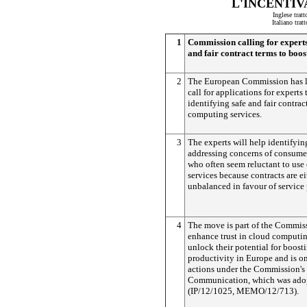
L'INCENTI
Inglese trat
Italiano tra
1
Commission calling for experts 
and fair contract terms to boo
2
The European Commission has l
call for applications for experts
identifying safe and fair contrac
computing services.
3
The experts will help identifyin
addressing concerns of consume
who often seem reluctant to us
services because contracts are ei
unbalanced in favour of service 
4
The move is part of the Commiss
enhance trust in cloud computin
unlock their potential for boos
productivity in Europe and is on
actions under the Commission'
Communication, which was adop
(IP/12/1025, MEMO/12/713).