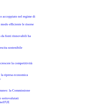
no accoppiato nel regime di
modo efficiente le risorse
a da fonti rinnovabili ha
escita sostenibile
crescere la competitività
e la ripresa economica
a
erraneo: la Commissione
o sottovalutati
 nell'UE