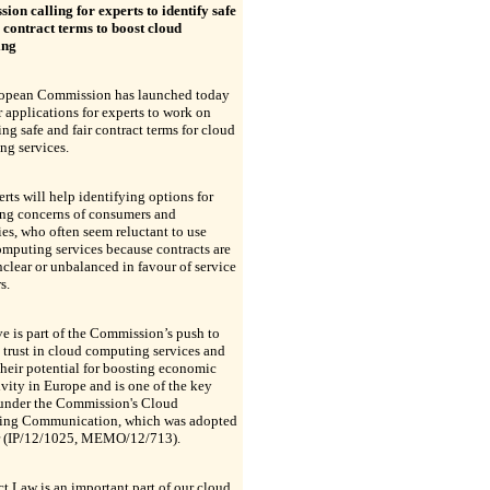
on calling for experts to identify safe
 contract terms to boost cloud
ing
opean Commission has launched today
or applications for experts to work on
ing safe and fair contract terms for cloud
ng services.
rts will help identifying options for
ing concerns of consumers and
s, who often seem reluctant to use
mputing services because contracts are
nclear or unbalanced in favour of service
s.
 is part of the Commission’s push to
trust in cloud computing services and
heir potential for boosting economic
vity in Europe and is one of the key
 under the Commission's Cloud
ng Communication, which was adopted
ar (IP/12/1025, MEMO/12/713).
t Law is an important part of our cloud