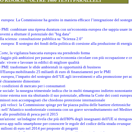
 RISORSE - OLTRE 1400 TESTI PARALLELI
ti europea: La Commissione ha gestito in maniera efficace l’integrazione del sosteg
le PMI: combinare una ripresa duratura con un'economia europea che sappia usare in 
verni a sfruttare il potenziale dei "big data"
della scienza: consultazione pubblica su "Scienza 2.0"
i europea: Il sostegno dei fondi della politica di coesione alla produzione di energi
 Corte, la vigilanza bancaria europea sta prendendo forma
iclaggio più ambiziosi per passare a un'economia circolare con più occupazione e cr
le: vivere e lavorare in edifici di migliore qualità
e PMI: trasformare le sfide ambientali in opportunità di business
ell'Europa mobilitando 25 miliardi di euro di finanziamenti per le PMI
 europea, l’impatto del sostegno dell’UE agli investimenti e alla promozione per ac
n è chiaramente dimostrato
e condizioni di mercato per i consumatori
e sociale: la rassegna trimestrale indica che in molti rimangono indietro nonostant
azione esterna non sta sfruttando il suo potenziale, afferma la Corte dei conti europe
i minori non accompagnati che chiedono protezione internazionale
e più veloci: la Commissione spinge per far piazza pulita delle barriere elettroniche
tici nell’Atlantico nordorientale contrasta con un grave sovrasfruttamento nel Medit
e alle possibilità di pesca per il 2015
un'azione: un'indagine rivela che più dell'80% degli insegnanti dell'UE si ritengon
nuova app sullo smartphone per conoscere le regole del codice della strada ovunque
 milioni di euro nel 2014 per proposte di progetti