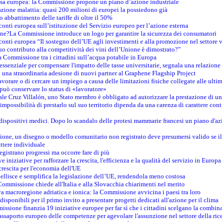
esa europea: la Commissione propone un piano d’azione industriale
azione malattia: quasi 200 milioni di europei la possiedono già
o abbattimento delle tariffe di oltre il 50%
conti europea sull’istituzione del Servizio europeo per l’azione esterna
ine?La Commissione introduce un logo per garantire la sicurezza dei consumatori
conti europea “Il sostegno dell’UE agli investimenti e alla promozione nel settore v
uo contributo alla competitività dei vini dell’Unione è dimostrato?”
 Commissione tra i cittadini sull’acqua potabile in Europa
è essenziale per compensare l'impatto delle tasse universitarie, segnala una relazione
na straordinaria adesione di nuovi partner al Graphene Flagship Project
vorare o di cercare un impiego a causa delle limitazioni fisiche collegate alle ultim
può conservare lo status di «lavoratore»
le Cruz Villalón, uno Stato membro è obbligato ad autorizzare la prestazione di un
mpossibilità di prestarlo sul suo territorio dipenda da una carenza di carattere cont
i dispositivi medici. Dopo lo scandalo delle protesi mammarie francesi un piano d'azi
zione, un disegno o modello comunitario non registrato deve presumersi valido se il 
ttere individuale
registrano progressi ma occorre fare di più
e iniziative per rafforzare la crescita, l'efficienza e la qualità del servizio in Europa
crescita per l'economia dell'UE
llisce e semplifica la legislazione dell’UE, rendendola meno costosa
Commissione chiede all'Italia e alla Slovacchia chiarimenti nel merito
va macroregione adriatica e ionica: la Commissione avvicina i paesi tra loro
isponibili per il primo invito a presentare progetti dedicati all'azione per il clima
ssione finanzia 19 iniziative europee per far sì che i cittadini scelgano la combin
saporto europeo delle competenze per agevolare l'assunzione nel settore della rice