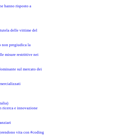
che hanno risposto a
utela delle vittime del
o non pregiudica la
le misure restrittive nei
 dominante sul mercato dei
mercializzati
talia)
in ricerca e innovazione
anziari
 prendono vita con #coding