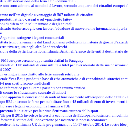
dati sull'osservazione della terra a fini commerciali
one non sono adattate al mondo del lavoro, secondo un quarto dei cittadini europei 
ntrano nell'era digitale a vantaggio di 507 milioni di cittadini
prodotti lattiero-caseari e sul «pacchetto latte»
nni di difesa della salute umana e degli animali
issario Andor accoglie con favore l’adozione di nuove norme internazionali per la t
mi
n Argentina: stringere i legami commerciali
adottata temporaneamente dal Land Schleswig-Holstein in materia di giochi d’azzard
estrittiva seguita negli altri Länder tedeschi
izione della Syria International Islamic Bank nell’elenco delle entità destinatarie del
le PMI europee cercano opportunità d'affari in Paraguay
menda di 1,06 miliardi di euro inflitta a Intel per aver abusato della sua posizione
 il 2007
on estingue il suo diritto alle ferie annuali retribuite
erale Yves Bot, i prodotti a base di erbe aromatiche e di cannabinoidi sintetici com
tivi non costituiscono medicinali
to informatico per aiutare i pazienti con trauma cranico
 contro lo sfruttamento sessuale di minori
ione approva la concessione di aiuti al funzionamento all'aeroporto dello Stretto (I
po BEI uniscono le forze per mobilitare fino a 48 miliardi di euro di investimenti 
rafforzare i legami economici fra Panama e l'UE
resenta le iniziative per la prima Settimana europea dello sport
ll'UE per il 2015 favorisce la crescita economica dell'Europa nonostante i vincoli fin
formare il settore dell’innovazione per sostenere la ripresa economica
erdere: la settimana UE della programmazione 11-17 ottobre 2014. Le vostre idee