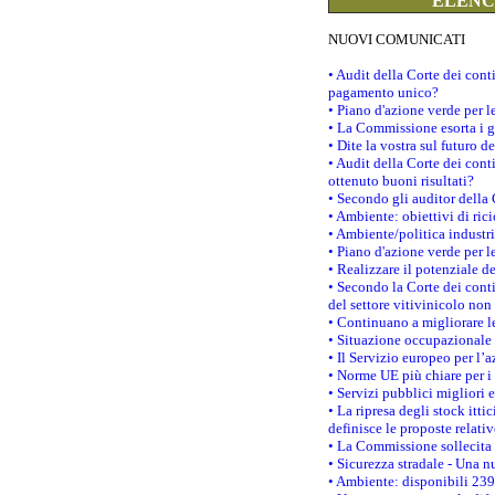
ELENCO
NUOVI COMUNICATI
• Audit della Corte dei con
pagamento unico?
• Piano d'azione verde per 
• La Commissione esorta i go
• Dite la vostra sul futuro 
• Audit della Corte dei cont
ottenuto buoni risultati?
• Secondo gli auditor della
• Ambiente: obiettivi di ric
• Ambiente/politica industria
• Piano d'azione verde per l
• Realizzare il potenziale d
• Secondo la Corte dei conti
del settore vitivinicolo no
• Continuano a migliorare l
• Situazione occupazionale 
• Il Servizio europeo per l’
• Norme UE più chiare per 
• Servizi pubblici migliori 
• La ripresa degli stock it
definisce le proposte relativ
• La Commissione sollecita 
• Sicurezza stradale - Una 
• Ambiente: disponibili 239