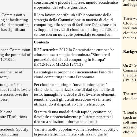
consumatori e piccole imprese, mondo accademico
and lega
e operatori del settore giuridico.
he Commission’s
Il loro lavoro contribuirà all'elaborazione della
Their wo
g at facilitating
strategia della Commissione in materia di cloud
Cloud C
f cloud computing
computing, allo scopo di facilitare l'adozione e lo
facilita
t has significant
sviluppo di servizi di cloud computing nell'UE, un
cloud co
settore con un notevole potenziale economico.
that has
Contesto
ropean Commission
Il 27 settembre 2012 la Commissione europea ha
Backgr
ng the potential of
adottato una strategia denominata "Sfruttare il
/12/1025,
potenziale del cloud computing in Europa"
(IP/12/1025, MEMO/12/713).
On 27 S
Commiss
ase the use of
La strategia si propone di incrementare l'uso del
the pote
onomy.
cloud computing in tutta l'economia.
(IP/12/
storage of data
Per cloud computing o "nuvola informatica"
 video) and software
s'intende la memorizzazione di dati (come file di
The stra
s access over the
testo, immagini e video) e di software su elementi
cloud c
hoice.
remoti ai quali gli utenti accedono via internet
utilizzando il dispositivo che preferiscono.
xible and
Si tratta di una modalità più rapida, economica,
'Cloud c
site IT solutions.
flessibile e potenzialmente più sicura rispetto al
(such as
ricorso a soluzioni informatiche locali.
software
access o
Facebook, Spotify
Vari siti molto popolari - come Facebook, Spotify o
choice.
d computing
la posta elettronica in rete - utilizzano già le