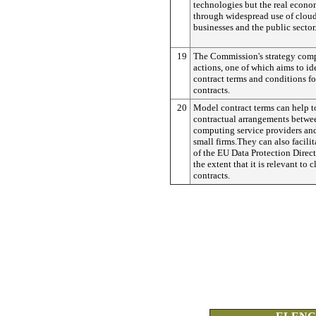
technologies but the real econo
through widespread use of cloud
businesses and the public sector
19
The Commission's strategy comp
actions, one of which aims to ide
contract terms and conditions f
contracts.
20
Model contract terms can help to
contractual arrangements betwe
computing service providers an
small firms.They can also facilit
of the EU Data Protection Direc
the extent that it is relevant to
contracts.