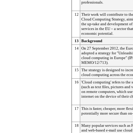
professionals.
12
Their work will contribute to t
Cloud Computing Strategy, aimin
the up-take and development o
services in the EU – a sector tha
economic potential.
13
Background
14
On 27 September 2012, the Eu
adopted a strategy for "Unleashi
cloud computing in Europe" (IP
MEMO/12/713).
15
The strategy is designed to incre
cloud computing across the ec
16
'Cloud computing' refers to the 
(such as text files, pictures and
on remote computers, which user
internet on the device of their c
17
This is faster, cheaper, more fle
potentially more secure than on-
18
Many popular services such as 
and web-based e-mail use clou