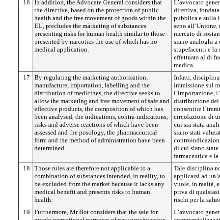
16
In addition, the Advocate General considers that
L’avvocato genera
the directive, based on the protection of public
direttiva, fondata
health and the free movement of goods within the
pubblica e sulla 
EU, precludes the marketing of substances
seno all’Unione,
presenting risks for human health similar to those
mercato di sostan
presented by narcotics the use of which has no
siano analoghi a 
medical application.
stupefacenti e la
effettuata al di f
medica.
17
By regulating the marketing authorisation,
Infatti, disciplin
manufacture, importation, labelling and the
immissione sul m
distribution of medicines, the directive seeks to
l’importazione, l’
allow the marketing and free movement of safe and
distribuzione dei 
effective products, the composition of which has
consentire l’immi
been analysed, the indications, contra-indications,
circolazione di u
risks and adverse reactions of which have been
cui sia stata anal
assessed and the posology, the pharmaceutical
siano stati valuta
form and the method of administration have been
controindicazioni, 
determined.
di cui siano state
farmaceutica e la
18
Those rules are therefore not applicable to a
Tale disciplina n
combination of substances intended, in reality, to
applicarsi ad un’
be excluded from the market because it lacks any
vuole, in realtà,
medical benefit and presents risks to human
priva di qualsias
health.
rischi per la salu
19
Furthermore, Mr Bot considers that the sale for
L’avvocato genera
purely recreational purposes of new psychoactive
commercializzazi