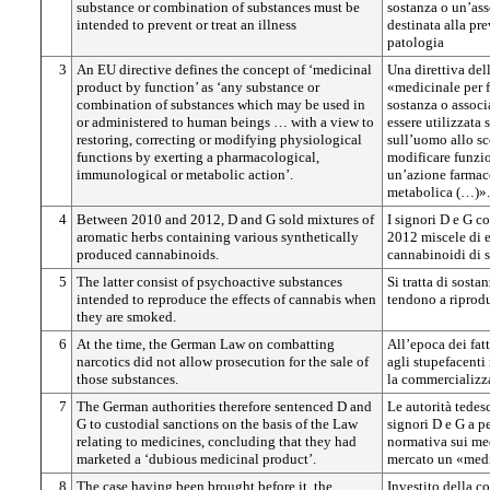
substance or combination of substances must be
sostanza o un’ass
intended to prevent or treat an illness
destinata alla pr
patologia
3
An EU directive defines the concept of ‘medicinal
Una direttiva del
product by function’ as ‘any substance or
«medicinale per 
combination of substances which may be used in
sostanza o associ
or administered to human beings … with a view to
essere utilizzata
restoring, correcting or modifying physiological
sull’uomo allo sc
functions by exerting a pharmacological,
modificare funzio
immunological or metabolic action’.
un’azione farmac
metabolica (…)».
4
Between 2010 and 2012, D and G sold mixtures of
I signori D e G c
aromatic herbs containing various synthetically
2012 miscele di 
produced cannabinoids.
cannabinoidi di s
5
The latter consist of psychoactive substances
Si tratta di sosta
intended to reproduce the effects of cannabis when
tendono a riprodur
they are smoked.
6
At the time, the German Law on combatting
All’epoca dei fatt
narcotics did not allow prosecution for the sale of
agli stupefacent
those substances.
la commercializza
7
The German authorities therefore sentenced D and
Le autorità tede
G to custodial sanctions on the basis of the Law
signori D e G a p
relating to medicines, concluding that they had
normativa sui med
marketed a ‘dubious medicinal product’.
mercato un «medi
8
The case having been brought before it, the
Investito della c