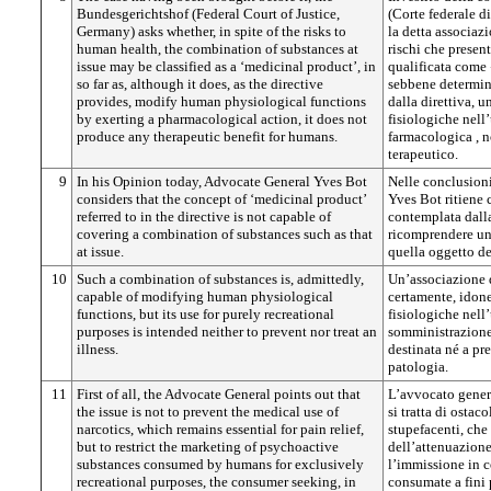
Bundesgerichtshof (Federal Court of Justice,
(Corte federale di
Germany) asks whether, in spite of the risks to
la detta associaz
human health, the combination of substances at
rischi che presen
issue may be classified as a ‘medicinal product’, in
qualificata come
so far as, although it does, as the directive
sebbene determin
provides, modify human physiological functions
dalla direttiva, 
by exerting a pharmacological action, it does not
fisiologiche nel
produce any therapeutic benefit for humans.
farmacologica , 
terapeutico.
9
In his Opinion today, Advocate General Yves Bot
Nelle conclusioni
considers that the concept of ‘medicinal product’
Yves Bot ritiene
referred to in the directive is not capable of
contemplata dalla
covering a combination of substances such as that
ricomprendere un
at issue.
quella oggetto de
10
Such a combination of substances is, admittedly,
Un’associazione d
capable of modifying human physiological
certamente, idone
functions, but its use for purely recreational
fisiologiche nell
purposes is intended neither to prevent nor treat an
somministrazione 
illness.
destinata né a pr
patologia.
11
First of all, the Advocate General points out that
L’avvocato genera
the issue is not to prevent the medical use of
si tratta di osta
narcotics, which remains essential for pain relief,
stupefacenti, che
but to restrict the marketing of psychoactive
dell’attenuazione
substances consumed by humans for exclusively
l’immissione in 
recreational purposes, the consumer seeking, in
consumate a fini 