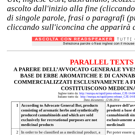
ascolto dall'inizio alla fine (clicc
di singole parole, frasi o paragrafi (
cliccando sull'iconcina che apparirà a
PARALLEL TEXTS
A PARERE DELL’AVVOCATO GENERALE YVES 
BASE DI ERBE AROMATICHE E DI CANNAB
COMMERCIALIZZATI ESCLUSIVAMENTE A FI
COSTITUISCONO MEDICIN
Inglese tratto da:
http://europa.eu/rapid/press-release_CJE-14-
Italiano tratto da:
http://europa.eu/rapid/press-release_CJE-14-
Data documento: 12-06-2014
1
According to Advocate General Bot, products
A parere dell’av
consisting of aromatic herbs and synthetically
prodotti a base 
produced cannabinoids and which are sold
cannabinoidi sin
exclusively for recreational purposes are not
esclusivamente a 
medicinal products
medicinali
2
In order to be classified as a medicinal product, a
Per poter essere 