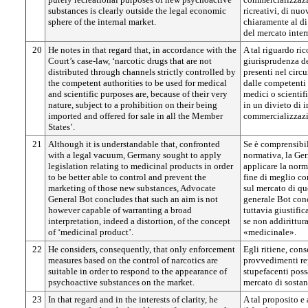
substances is clearly outside the legal economic
ricreativi, di nuo
sphere of the internal market.
chiaramente al di
del mercato inter
20
He notes in that regard that, in accordance with the
A tal riguardo ri
Court’s case-law, ‘narcotic drugs that are not
giurisprudenza de
distributed through channels strictly controlled by
presenti nel circ
the competent authorities to be used for medical
dalle competenti 
and scientific purposes are, because of their very
medici o scientifi
nature, subject to a prohibition on their being
in un divieto di 
imported and offered for sale in all the Member
commercializzazio
States’.
21
Although it is understandable that, confronted
Se è comprensibil
with a legal vacuum, Germany sought to apply
normativa, la Ger
legislation relating to medicinal products in order
applicare la norma
to be better able to control and prevent the
fine di meglio co
marketing of those new substances, Advocate
sul mercato di qu
General Bot concludes that such an aim is not
generale Bot con
however capable of warranting a broad
tuttavia giustific
interpretation, indeed a distortion, of the concept
se non addirittur
of ‘medicinal product’.
«medicinale».
22
He considers, consequently, that only enforcement
Egli ritiene, co
measures based on the control of narcotics are
provvedimenti rep
suitable in order to respond to the appearance of
stupefacenti poss
psychoactive substances on the market.
mercato di sostan
23
In that regard and in the interests of clarity, he
A tal proposito e 