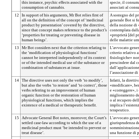
this instance, psychic effects associated with the
specie, il consuma
consumption of cannabis.
associati al cons
12
In support of his arguments, Mr Bot relies first of
A sostegno del p
all on the definition of the concept of ‘medicinal
generale Bot si f
product by presentation’ covered by the directive,
della nozione di
since that concept makes reference to the product’s
contemplata dalla 
‘properties for treating or preventing disease in
«proprietà [del pr
human beings’.
delle malattie u
13
Mr Bot considers next that the criterion relating to
L’avvocato general
the ‘modification of physiological functions’
criterio relativo
cannot be interpreted independently of its context
fisiologiche» non
or of the intended medical use of the substance or
prescindere dal c
combination of substances at issue.
dall’applicazione
l’associazione di 
14
The directive uses not only the verb ‘to modify’,
Infatti, la diretti
but also the verbs ‘to restore’ and ‘to correct’, those
«modificare», ben
verbs referring to an improvement of human
e «correggere», i
organic function or the restoration of human
miglioramento de
physiological functions, which implies the
o al recupero dell
existence of a medical or therapeutic benefit.
implica l’esisten
terapeutico.
15
Advocate General Bot notes, moreover, the Court’s
L’avvocato genera
settled case-law according to which the use of a
giurisprudenza de
medicinal product must ‘be intended to prevent or
somministrazione
treat disease’.
una funzione di pr