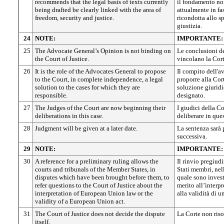
recommends that the legal basis of texts currently
il fondamento nor
being drafted be clearly linked with the area of
attualmente in fa
freedom, security and justice.
ricondotta allo sp
giustizia.
24
NOTE:
IMPORTANTE:
25
The Advocate General’s Opinion is not binding on
Le conclusioni d
the Court of Justice.
vincolano la Cort
26
It is the role of the Advocates General to propose
Il compito dell'a
to the Court, in complete independence, a legal
proporre alla Cor
solution to the cases for which they are
soluzione giuridi
responsible.
designato.
27
The Judges of the Court are now beginning their
I giudici della C
deliberations in this case.
deliberare in que
28
Judgment will be given at a later date.
La sentenza sarà 
successiva.
29
NOTE:
IMPORTANTE:
30
A reference for a preliminary ruling allows the
Il rinvio pregiud
courts and tribunals of the Member States, in
Stati membri, nel
disputes which have been brought before them, to
quale sono investi
refer questions to the Court of Justice about the
merito all’interp
interpretation of European Union law or the
alla validità di u
validity of a European Union act.
31
The Court of Justice does not decide the dispute
La Corte non riso
itself.