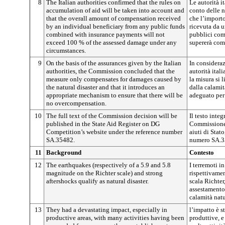
8
The Italian authorities confirmed that the rules on
Le autorità i
accumulation of aid will be taken into account and
conto delle n
that the overall amount of compensation received
che l’import
by an individual beneficiary from any public funds
ricevuta da u
combined with insurance payments will not
pubblici com
exceed 100 % of the assessed damage under any
supererà com
circumstances.
9
On the basis of the assurances given by the Italian
In consideraz
authorities, the Commission concluded that the
autorità ita
measure only compensates for damages caused by
la misura si 
the natural disaster and that it introduces an
dalla calami
appropriate mechanism to ensure that there will be
adeguato per
no overcompensation.
10
The full text of the Commission decision will be
Il testo inte
published in the State Aid Register on DG
Commissione 
Competition’s website under the reference number
aiuti di Stat
SA.35482.
numero SA.3
11
Background
Contesto
12
The earthquakes (respectively of a 5.9 and 5.8
I terremoti i
magnitude on the Richter scale) and strong
rispettivamen
aftershocks qualify as natural disaster.
scala Richter,
assestamento
calamità natu
13
They had a devastating impact, especially in
l’impatto è s
productive areas, with many activities having been
produttive, e