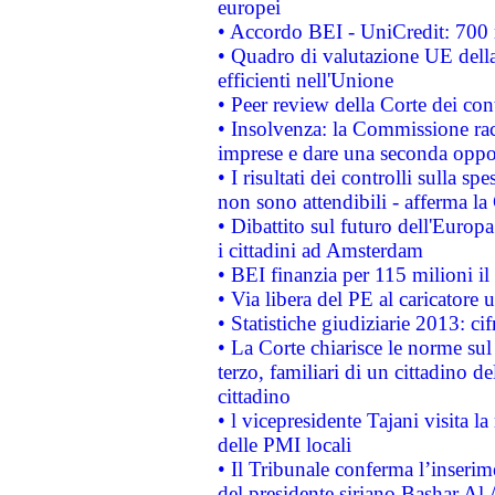
europei
• Accordo BEI - UniCredit: 700 m
• Quadro di valutazione UE della 
efficienti nell'Unione
• Peer review della Corte dei cont
• Insolvenza: la Commissione ra
imprese e dare una seconda oppor
• I risultati dei controlli sulla s
non sono attendibili - afferma la
• Dibattito sul futuro dell'Europ
i cittadini ad Amsterdam
• BEI finanzia per 115 milioni i
• Via libera del PE al caricatore u
• Statistiche giudiziarie 2013: ci
• La Corte chiarisce le norme sul 
terzo, familiari di un cittadino 
cittadino
• l vicepresidente Tajani visita l
delle PMI locali
• Il Tribunale conferma l’inserim
del presidente siriano Bashar Al 