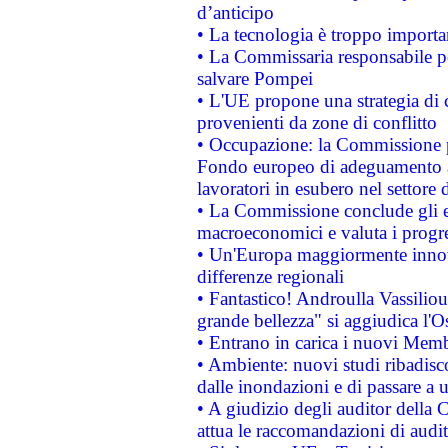
d’anticipo
• La tecnologia è troppo importan
• La Commissaria responsabile per
salvare Pompei
• L'UE propone una strategia di 
provenienti da zone di conflitto
• Occupazione: la Commissione pr
Fondo europeo di adeguamento al
lavoratori in esubero nel settore d
• La Commissione conclude gli es
macroeconomici e valuta i progre
• Un'Europa maggiormente innova
differenze regionali
• Fantastico! Androulla Vassilio
grande bellezza" si aggiudica l'O
• Entrano in carica i nuovi Memb
• Ambiente: nuovi studi ribadisco
dalle inondazioni e di passare a u
• A giudizio degli auditor della
attua le raccomandazioni di aud