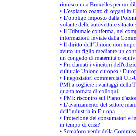
riuniscono a Bruxelles per un di
• L'espianto coatto di organi in 
• L’obbligo imposto dalla Polonia 
volante delle autovetture situato s
• Il Tribunale conferma, nel compl
informazioni inviate dalla Commi
• Il diritto dell’Unione non imp
avuto un figlio mediante un contr
un congedo di maternità o equiv
• Proclamati i vincitori dell'edi
culturale Unione europea / Euro
• I negoziatori commerciali UE-U
PMI a cogliere i vantaggi della 
quarta tornata di colloqui
• PMI: riscontro sul Piano d'azi
• L’avanzamento del settore manifa
dell’industria in Europa
• Protezione dei consumatori e in
in tempo di crisi?
• Semaforo verde della Commission