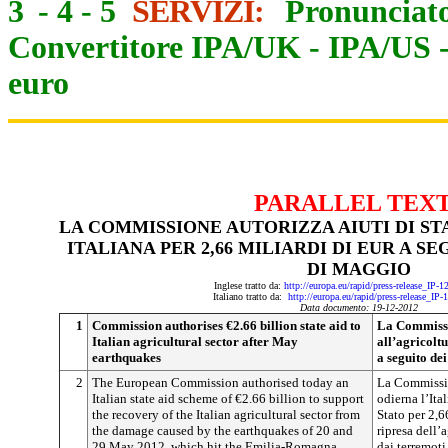
3
-
4
-
5
SERVIZI:
Pronunciato
Convertitore IPA/UK
-
IPA/US
euro
PARALLEL TEX
LA COMMISSIONE AUTORIZZA AIUTI DI S
ITALIANA PER 2,66 MILIARDI DI EUR A S
DI MAGGIO
Inglese tratto da:
http://europa.eu/rapid/press-release_IP-
Italiano tratto da:
http://europa.eu/rapid/press-release_IP
Data documento: 19-12-20
12
1
Commission authorises €2.66 billion state aid to
La Commissio
Italian agricultural sector after May
all’agricolt
earthquakes
a seguito de
2
The European Commission authorised today an
La Commissio
Italian state aid scheme of €2.66 billion to support
odierna l’Ita
the recovery of the Italian agricultural sector from
Stato per 2,6
the damage caused by the earthquakes of 20 and
ripresa dell’
29 May 2012, which hit the Emilia-Romagna,
dai terremot