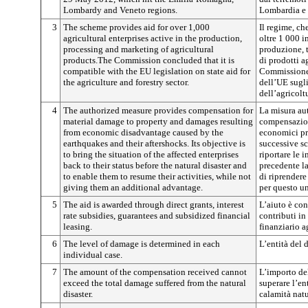
Lombardy and Veneto regions.
Lombardia e 
3
The scheme provides aid for over 1,000
Il regime, ch
agricultural enterprises active in the production,
oltre 1 000 i
processing and marketing of agricultural
produzione, 
products.The Commission concluded that it is
di prodotti a
compatible with the EU legislation on state aid for
Commissione 
the agriculture and forestry sector.
dell’UE sugli 
dell’agricoltu
4
The authorized measure provides compensation for
La misura aut
material damage to property and damages resulting
compensazion
from economic disadvantage caused by the
economici pro
earthquakes and their aftershocks. Its objective is
successive sc
to bring the situation of the affected enterprises
riportare le 
back to their status before the natural disaster and
precedente la
to enable them to resume their activities, while not
di riprendere 
giving them an additional advantage.
per questo u
5
The aid is awarded through direct grants, interest
L’aiuto è co
rate subsidies, guarantees and subsidized financial
contributi in
leasing.
finanziario a
6
The level of damage is determined in each
L’entità del 
individual case.
7
The amount of the compensation received cannot
L’importo de
exceed the total damage suffered from the natural
superare l’en
disaster.
calamità natu