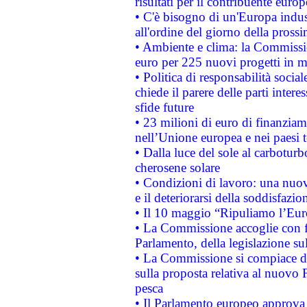
risultati per il contribuente euro
• C'è bisogno di un'Europa indust
all'ordine del giorno della pros
• Ambiente e clima: la Commissi
euro per 225 nuovi progetti in m
• Politica di responsabilità soci
chiede il parere delle parti interes
sfide future
• 23 milioni di euro di finanzia
nell’Unione europea e nei paesi t
• Dalla luce del sole al carboturb
cherosene solare
• Condizioni di lavoro: una nuov
e il deteriorarsi della soddisfazio
• Il 10 maggio “Ripuliamo l’Eur
• La Commissione accoglie con fa
Parlamento, della legislazione su
• La Commissione si compiace de
sulla proposta relativa al nuovo 
pesca
• Il Parlamento europeo approva l