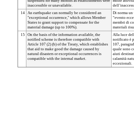
suspended for many months as establishments were
molte attivit
inaccessible or unavailable.
dell’inaccess
14
An earthquake can normally be considered an
Di norma un 
"exceptional occurrence," which allows Member
“evento ecce
States to grant support to compensate for the
membri di co
material damage (up to 100%).
materiali ris
15
On the basis of the information available, the
Alla luce del
notified scheme is therefore compatible with
notificato è 
Article 107 (2) (b) of the Treaty, which establishes
107, paragrafo
that aid to make good the damage caused by
quale sono co
natural disasters or exceptional occurrences is
aiuti destinat
compatible with the internal market.
calamità natu
eccezionali.