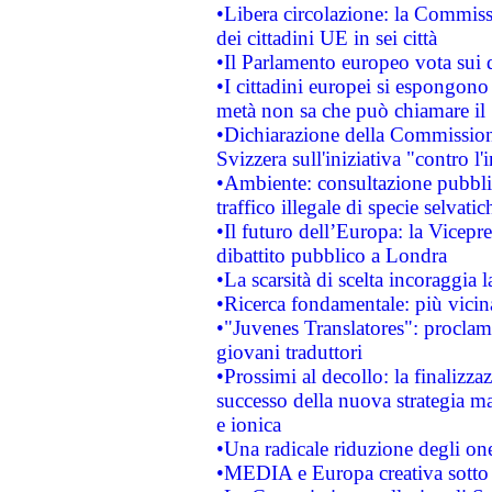
•Libera circolazione: la Commiss
dei cittadini UE in sei città
•Il Parlamento europeo vota sui di
•I cittadini europei si espongono
metà non sa che può chiamare i
•Dichiarazione della Commission
Svizzera sull'iniziativa "contro 
•Ambiente: consultazione pubblic
traffico illegale di specie selvatic
•Il futuro dell’Europa: la Vicep
dibattito pubblico a Londra
•La scarsità di scelta incoraggia l
•Ricerca fondamentale: più vicin
•"Juvenes Translatores": proclama
giovani traduttori
•Prossimi al decollo: la finalizzaz
successo della nuova strategia ma
e ionica
•Una radicale riduzione degli oner
•MEDIA e Europa creativa sotto i r