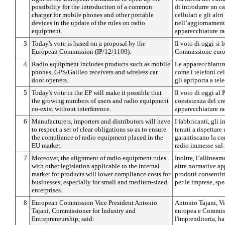
possibility for the introduction of a common
di introdurre un ca
charger for mobile phones and other portable
cellulari e gli altr
devices in the update of the rules on radio
nell’aggiornament
equipment.
apparecchiature ra
3
Today's vote is based on a proposal by the
Il voto di oggi si 
European Commission (IP/12/1109).
Commissione euro
4
Radio equipment includes products such as mobile
Le apparecchiatur
phones, GPS/Galileo receivers and wireless car
come i telefoni cel
door openers.
gli apriporta a te
5
Today's vote in the EP will make it possible that
Il voto di oggi al
the growing numbers of users and radio equipment
coesistenza del cr
co-exist without interference.
apparecchiature ra
6
Manufacturers, importers and distributors will have
I fabbricanti, gli 
to respect a set of clear obligations so as to ensure
tenuti a rispettare
the compliance of radio equipment placed in the
garantiscano la co
EU market.
radio immesse sul
7
Moreover, the alignment of radio equipment rules
Inoltre, l’allinea
with other legislation applicable to the internal
altre normative ap
market for products will lower compliance costs for
prodotti consentirà
businesses, especially for small and medium-sized
per le imprese, sp
enterprises.
8
European Commission Vice President Antonio
Antonio Tajani, V
Tajani, Commissioner for Industry and
europea e Commissa
Entrepreneurship, said:
l'imprenditoria, ha