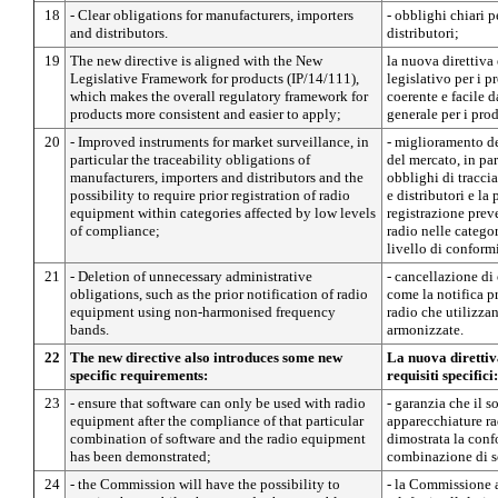
18
- Clear obligations for manufacturers, importers
- obblighi chiari p
and distributors.
distributori;
19
The new directive is aligned with the New
la nuova direttiva
Legislative Framework for products (IP/14/111),
legislativo per i p
which makes the overall regulatory framework for
coerente e facile 
products more consistent and easier to apply;
generale per i prod
20
- Improved instruments for market surveillance, in
- miglioramento de
particular the traceability obligations of
del mercato, in pa
manufacturers, importers and distributors and the
obblighi di traccia
possibility to require prior registration of radio
e distributori e la 
equipment within categories affected by low levels
registrazione prev
of compliance;
radio nelle categor
livello di conform
21
- Deletion of unnecessary administrative
- cancellazione di 
obligations, such as the prior notification of radio
come la notifica p
equipment using non-harmonised frequency
radio che utilizza
bands.
armonizzate.
22
The new directive also introduces some new
La nuova direttiv
specific requirements:
requisiti specifici:
23
- ensure that software can only be used with radio
- garanzia che il s
equipment after the compliance of that particular
apparecchiature ra
combination of software and the radio equipment
dimostrata la conf
has been demonstrated;
combinazione di s
24
- the Commission will have the possibility to
- la Commissione av