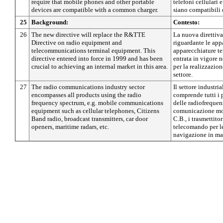
require that mobile phones and other portable
telefoni cellulari e
devices are compatible with a common charger.
siano compatibili 
25
Background:
Contesto:
26
The new directive will replace the R&TTE
La nuova direttiva
Directive on radio equipment and
riguardante le app
telecommunications terminal equipment. This
apparecchiature te
directive entered into force in 1999 and has been
entrata in vigore n
crucial to achieving an internal market in this area.
per la realizzazio
settore.
27
The radio communications industry sector
Il settore industr
encompasses all products using the radio
comprende tutti i 
frequency spectrum, e.g. mobile communications
delle radiofrequen
equipment such as cellular telephones, Citizens
comunicazione mobi
Band radio, broadcast transmitters, car door
C.B., i trasmettitor
openers, maritime radars, etc.
telecomando per le 
navigazione in ma