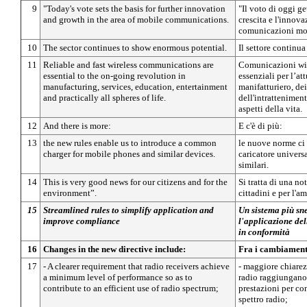
9
"Today's vote sets the basis for further innovation
"Il voto di oggi ge
and growth in the area of mobile communications.
crescita e l'innova
comunicazioni mob
10
The sector continues to show enormous potential.
Il settore continua
11
Reliable and fast wireless communications are
Comunicazioni wire
essential to the on-going revolution in
essenziali per l’at
manufacturing, services, education, entertainment
manifatturiero, dei
and practically all spheres of life.
dell'intratteniment
aspetti della vita.
12
And there is more:
E c'è di più:
13
the new rules enable us to introduce a common
le nuove norme ci
charger for mobile phones and similar devices.
caricatore universal
similari.
14
This is very good news for our citizens and for the
Si tratta di una no
environment”.
cittadini e per l'a
15
Streamlined rules to simplify application and
Un sistema più sne
improve compliance
l'applicazione de
in conformità
16
Changes in the new directive include:
Fra i cambiamenti
17
- A clearer requirement that radio receivers achieve
- maggiore chiarezz
a minimum level of performance so as to
radio raggiungano
contribute to an efficient use of radio spectrum;
prestazioni per con
spettro radio;