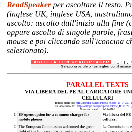
ReadSpeaker
per ascoltare il testo. P
(inglese UK, inglese USA, australiano
ascolto: ascolto dall'inizio alla fin
oppure ascolto di singole parole, fras
mouse e poi cliccando sull'iconcina ch
selezionato).
PARALLEL TEXTS
VIA LIBERA DEL PE AL CARICATORE UN
CELLULARI
Inglese tratto da:
http://europa.eu/rapid/press-release_IP-14-261
Italiano tratto da:
http://europa.eu/rapid/press-release_IP-14-261
Data documento: 13-03-2014
1
EP opens option for a common charger for
Via libera del PE
mobile phones
cellulari
2
The European Commission welcomed the green
La Commissione eu
light of the European Parliament to open up the
via libera del Par