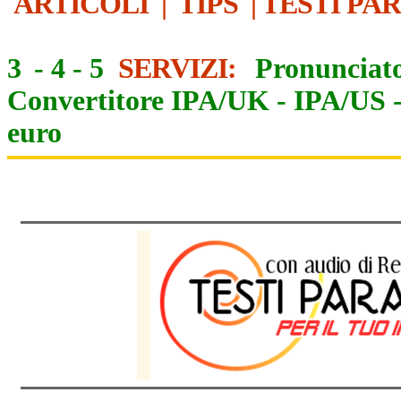
ARTICOLI
|
TIPS
|
TESTI PA
3
-
4
-
5
SERVIZI:
Pronunciato
Convertitore IPA/UK
-
IPA/US
euro