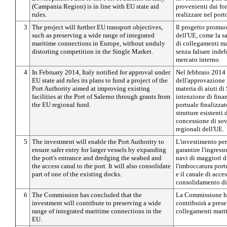
(Campania Region) is in line with EU state aid
provenienti dai fo
rules.
realizzare nel port
3
The project will further EU transport objectives,
Il progetto promuov
such as preserving a wide range of integrated
dell'UE, come la 
maritime connections in Europe, without unduly
di collegamenti ma
distorting competition in the Single Market.
senza falsare inde
mercato interno.
4
In February 2014, Italy notified for approval under
Nel febbraio 2014 l'
EU state aid rules its plans to fund a project of the
dell'approvazione 
Port Authority aimed at improving existing
materia di aiuti di
facilities at the Port of Salerno through grants from
intenzione di finan
the EU regional fund.
portuale finalizza
strutture esistenti
concessione di sov
regionali dell'UE.
5
The investment will enable the Port Authority to
L'investimento perm
ensure safer entry for larger vessels by expanding
garantire l'ingress
the port's entrance and dredging the seabed and
navi di maggiori 
the access canal to the port. It will also consolidate
l'imboccatura port
part of one of the existing docks.
e il canale di acce
consolidamento di 
6
The Commission has concluded that the
La Commissione ha
investment will contribute to preserving a wide
contribuirà a pres
range of integrated maritime connections in the
collegamenti marit
EU.