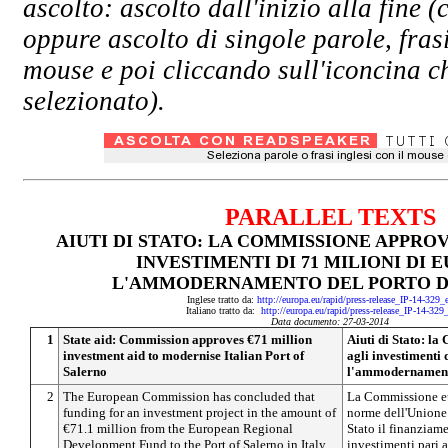
ascolto: ascolto dall'inizio alla fin
oppure ascolto di singole parole, fras
mouse e poi cliccando sull'iconcina ch
selezionato).
PARALLEL TEXTS
AIUTI DI STATO: LA COMMISSIONE APPROV
INVESTIMENTI DI 71 MILIONI DI 
L'AMMODERNAMENTO DEL PORTO D
Inglese tratto da:
http://europa.eu/rapid/press-release_IP-14-329
Italiano tratto da:
http://europa.eu/rapid/press-release_IP-14-329
Data documento: 27-03-2014
1
State aid: Commission approves €71 million
Aiuti di Stato: l
investment aid to modernise Italian Port of
agli investimenti 
Salerno
l'ammodernamento
2
The European Commission has concluded that
La Commissione eu
funding for an investment project in the amount of
norme dell'Unione 
€71.1 million from the European Regional
Stato il finanziam
Development Fund to the Port of Salerno in Italy
investimenti pari 