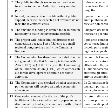
7
The public funding is necessary to provide an
Il finanziamento p
incentive to the Port Authority to carry out the
incentivare l'autori
project.
progetto.
8
Indeed, the project is not viable without public
Il progetto non può
support, because the expected net revenues do not
aiuto pubblico, da
meet the investment costs.
previste non copro
9
The amount of funding is limited to the minimum
L'importo del fina
necessary to make the investment possible.
necessario per rend
10
The project will induce limited distortions of
Il progetto compor
competition because Port of Salerno is a small
concorrenza limita
regional port, serving mainly the Campania
piccolo porto regi
Region.
regione Campania
11
The Commission has therefore concluded that the
Pertanto, la Commi
aid granted to the Port Authority is in line with
concesso all'autor
Article 107(3)(c) of the Treaty on the Functioning
all'articolo 107, pa
of the European Union (TFEU), which allows state
sul funzionamento
aid for the development of certain economic
autorizza gli aiuti
activities.
attività economich
12
The Commission also checked whether subsequent
La Commissione ha 
port operators will receive an undue economic
operatori portuali
advantage.
vantaggio econom
13
Concession contracts for the use of the port's
I contratti di conc
facilities will be awarded by public, open and non-
strutture portuali
discriminatory tenders, in compliance with EU and
procedure di appal
Italian public procurement law.
discriminatorie, ne