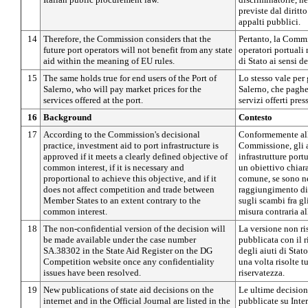
previste dal diritto
appalti pubblici.
14
Therefore, the Commission considers that the
Pertanto, la Commis
future port operators will not benefit from any state
operatori portuali
aid within the meaning of EU rules.
di Stato ai sensi d
15
The same holds true for end users of the Port of
Lo stesso vale per g
Salerno, who will pay market prices for the
Salerno, che paghe
services offered at the port.
servizi offerti pres
16
Background
Contesto
17
According to the Commission's decisional
Conformemente alla
practice, investment aid to port infrastructure is
Commissione, gli a
approved if it meets a clearly defined objective of
infrastrutture port
common interest, if it is necessary and
un obiettivo chiar
proportional to achieve this objective, and if it
comune, se sono ne
does not affect competition and trade between
raggiungimento di 
Member States to an extent contrary to the
sugli scambi fra gl
common interest.
misura contraria al
18
The non-confidential version of the decision will
La versione non ri
be made available under the case number
pubblicata con il 
SA.38302 in the State Aid Register on the DG
degli aiuti di Stat
Competition website once any confidentiality
una volta risolte tu
issues have been resolved.
riservatezza.
19
New publications of state aid decisions on the
Le ultime decisioni
internet and in the Official Journal are listed in the
pubblicate su Inter