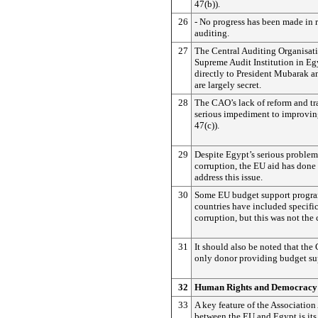
47(b)).
26
- No progress has been made in 
auditing.
27
The Central Auditing Organisat
Supreme Audit Institution in Eg
directly to President Mubarak an
are largely secret.
28
The CAO’s lack of reform and tr
serious impediment to improvin
47(c)).
29
Despite Egypt’s serious problems
corruption, the EU aid has done l
address this issue.
30
Some EU budget support progra
countries have included specifi
corruption, but this was not the 
31
It should also be noted that the
only donor providing budget su
32
Human Rights and Democracy
33
A key feature of the Associatio
between the EU and Egypt is its 