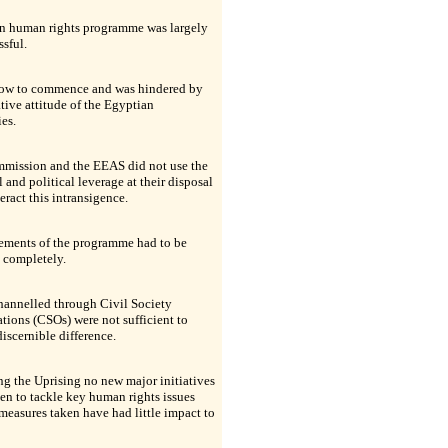
n human rights programme was largely
sful.
slow to commence and was hindered by
tive attitude of the Egyptian
ies.
mission and the EEAS did not use the
l and political leverage at their disposal
eract this intransigence.
ements of the programme had to be
 completely.
hannelled through Civil Society
tions (CSOs) were not sufficient to
iscernible difference.
g the Uprising no new major initiatives
en to tackle key human rights issues
measures taken have had little impact to