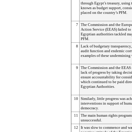
through Egypt’s treasury, using
known as budget support, consid
placed on the country’s PFM.
7
The Commission and the Europe
Action Service (EEAS) failed to 
Egyptian authorities tackled ma
PFM.
8
Lack of budgetary transparency, 
audit function and endemic corr
examples of these undermining 
9
The Commission and the EEAS di
lack of progress by taking decis
ensure accountability for consi
which continued to be paid direc
Egyptian Authorities.
10
Similarly, little progress was a
interventions in support of hum
democracy.
11
The main human rights program
unsuccessful.
12
It was slow to commence and wa