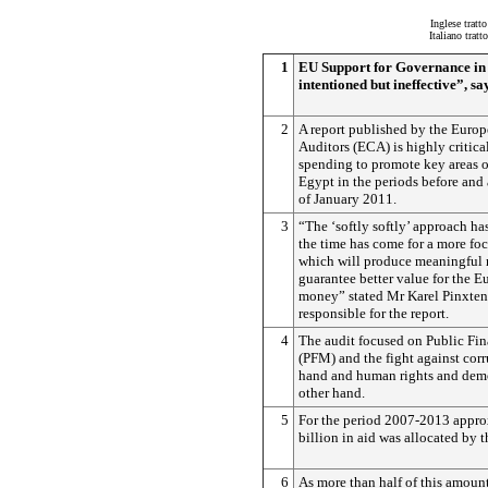
Inglese tratt
Italiano trat
1
EU Support for Governance in 
intentioned but ineffective”, s
2
A report published by the Europ
Auditors (ECA) is highly critica
spending to promote key areas 
Egypt in the periods before and 
of January 2011.
3
“The ‘softly softly’ approach ha
the time has come for a more fo
which will produce meaningful r
guarantee better value for the E
money” stated Mr Karel Pinxte
responsible for the report.
4
The audit focused on Public F
(PFM) and the fight against cor
hand and human rights and dem
other hand.
5
For the period 2007-2013 appro
billion in aid was allocated by 
6
As more than half of this amoun