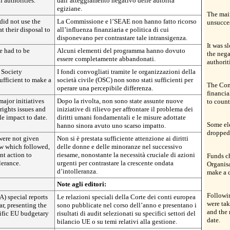
n authorities.
dall’atteggiamento negativo delle autorità
egiziane.
The mai
id not use the
La Commissione e l’SEAE non hanno fatto ricorso
unsucces
at their disposal to
all’influenza finanziaria e politica di cui
disponevano per contrastare tale intransigenza.
It was 
 had to be
Alcuni elementi del programma hanno dovuto
the nega
essere completamente abbandonati.
authorit
 Society
I fondi convogliati tramite le organizzazioni della
ufficient to make a
società civile (OSC) non sono stati sufficienti per
The Com
operare una percepibile differenza.
financia
ajor initiatives
Dopo la rivolta, non sono state assunte nuove
to count
rights issues and
iniziative di rilievo per affrontare il problema dei
le impact to date.
diritti umani fondamentali e le misure adottate
Some el
hanno sinora avuto uno scarso impatto.
dropped
were not given
Non si è prestata sufficiente attenzione ai diritti
ew which followed,
delle donne e delle minoranze nel successivo
ent action to
riesame, nonostante la necessità cruciale di azioni
Funds c
lerance.
urgenti per contrastare la crescente ondata
Organisa
d’intolleranza.
make a d
Note agli editori:
Followin
) special reports
Le relazioni speciali della Corte dei conti europea
were tak
r, presenting the
sono pubblicate nel corso dell’anno e presentano i
and the 
ecific EU budgetary
risultati di audit selezionati su specifici settori del
date.
bilancio UE o su temi relativi alla gestione.