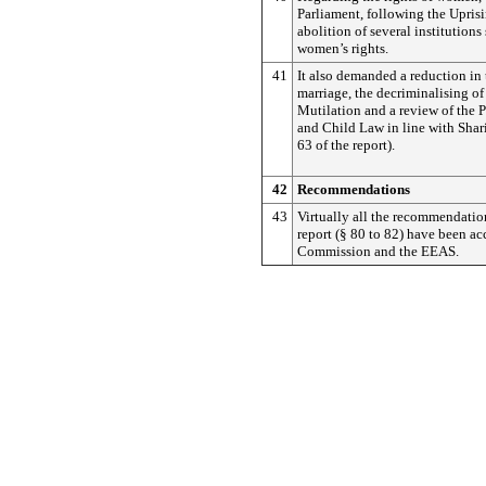
Parliament, following the Uprisi
abolition of several institutions
women’s rights.
41
It also demanded a reduction in 
marriage, the decriminalising o
Mutilation and a review of the 
and Child Law in line with Shari
63 of the report).
42
Recommendations
43
Virtually all the recommendation
report (§ 80 to 82) have been ac
Commission and the EEAS.