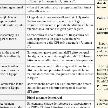
utilizzati (cfr. paragrafo 47, lettera b)).
that sho
improvi
reforming external
- Non si è compiuto alcun progresso nella riforma
dell'audit esterno.
ion (CAO)the
L'Organizzazione centrale di audit (CAO), ossia
Public 
ypt, reported
l'Istituzione superiore di controllo in Egitto,
d its audit reports
riferiva direttamente al presidente Mubarak e le sue
relazioni di audit sono in gran parte segrete.
Lack of
account
ansparency is a
La mancanza di una riforma e di trasparenza del
g PFM (see §
CAO rappresenta un grave ostacolo per il
miglioramento della GFP (cfr. paragrafo 47, lettera
- Import
c)).
transpar
and ther
 in the area of
Nonostante i gravi problemi dell'Egitto per quel
expenses
ittle to directly
che riguarda la corruzione, gli aiuti dell’UE hanno
fatto poco per affrontare direttamente tale question
- The Eg
mmes in other
Alcuni programmi UE di sostegno al bilancio in
billion
c conditions on
altri paesi hanno previsto clausole specifiche in
billion)
case in Egypt.
materia di corruzione, ma questo non è stato il caso
outside 
in Egitto
Funds’.T
 Commission is the
Occorre anche notare che La Commissione è stata
purposes
pport to Egypt.
l'unico donatore a fornire sostegno al bilancio
are used
all'Egitto.
Diritti umani e democrazi
- No pro
n Agreement
Un elemento chiave dell'Accordo di associazione
external
insistence on the
tra l’UE e l’Egitto è l'insistenza posta sul rispetto