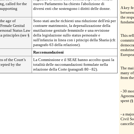
ng, called for the
nuovo Parlamento ha chiesto l'abolizione di
A key fe
 supporting
diversi enti che sostengono i diritti delle donne.
between 
the resp
the age of
Sono stati anche richiesti una riduzione dell'età per
fundame
f Female Genital
contrarre matrimonio, la depenalizzazione della
Personal Status Law
mutilazione genitale femminile e una revisione
a principles (see §
della legislazione sullo status personale e
This ref
sull'infanzia in linea con i principi della Sharia (cfr.
commitm
paragrafo 63 della relazione).
democrac
enshrine
Raccomandazioni
Europea
s of the Court’s
La Commissione e il SEAE hanno accolto quasi la
cepted by the
totalità delle raccomandazioni formulate nella
The mai
relazione della Corte (paragrafi 80 - 82).
many of
from the
- 30 mon
Agreeme
spent (§
- a majo
Civil So
cancelle