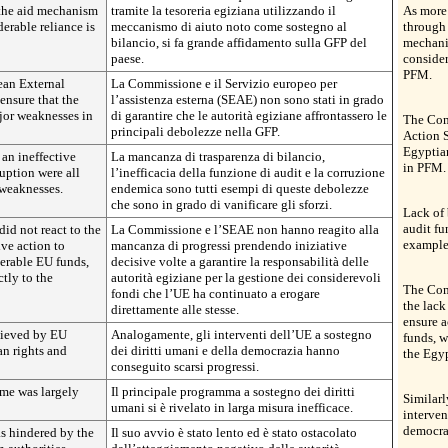
 the aid mechanism
tramite la tesoreria egiziana utilizzando il
As more 
erable reliance is
meccanismo di aiuto noto come sostegno al
through 
bilancio, si fa grande affidamento sulla GFP del
mechani
paese.
consider
PFM.
an External
La Commissione e il Servizio europeo per
ensure that the
l’assistenza esterna (SEAE) non sono stati in grado
jor weaknesses in
di garantire che le autorità egiziane affrontassero le
The Com
principali debolezze nella GFP.
Action S
Egyptian
an ineffective
La mancanza di trasparenza di bilancio,
in PFM.
uption were all
l’inefficacia della funzione di audit e la corruzione
weaknesses.
endemica sono tutti esempi di queste debolezze
che sono in grado di vanificare gli sforzi.
Lack of 
audit fu
d not react to the
La Commissione e l’SEAE non hanno reagito alla
example
ive action to
mancanza di progressi prendendo iniziative
derable EU funds,
decisive volte a garantire la responsabilità delle
tly to the
autorità egiziane per la gestione dei considerevoli
The Com
fondi che l’UE ha continuato a erogare
the lack
direttamente alle stesse.
ensure a
chieved by EU
Analogamente, gli interventi dell’UE a sostegno
funds, w
an rights and
dei diritti umani e della democrazia hanno
the Egyp
conseguito scarsi progressi.
me was largely
Il principale programma a sostegno dei diritti
Similarl
umani si è rivelato in larga misura inefficace.
interven
democra
s hindered by the
Il suo avvio è stato lento ed è stato ostacolato