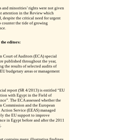
and minorities’ rights were not given
nt attention in the Review which
, despite the critical need for urgent
o counter the tide of growing
nce.
 the editors:
n Court of Auditors (ECA) special
are published throughout the year,
ng the results of selected audits of
c EU budgetary areas or management
cial report (SR 4/2013) is entitled “EU
ion with Egypt in the Field of
nce”. The ECA assessed whether the
n Commission and the European
l Action Service (EEAS) managed
ely the EU support to improve
ce in Egypt before and after the 2011
.
rt contains many illustrative findings