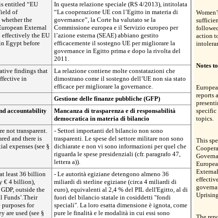
is entitled “EU
In questa relazione speciale (RS 4/2013), intitolata
ield of
“La cooperazione UE con l’Egitto in materia di
Women’s 
 whether the
governance”, la Corte ha valutato se la
sufficie
uropean External
Commissione europea e il Servizio europeo per
followed
effectively the EU
l’azione esterna (SEAE) abbiano gestito
action t
in Egypt before
efficacemente il sostegno UE per migliorare la
intolera
governance in Egitto prima e dopo la rivolta del
2011.
Notes to
ative findings that
La relazione contiene molte constatazioni che
fective in
dimostrano come il sostegno dell’UE non sia stato
efficace per migliorare la governance.
Europea
reports 
Gestione delle finanze pubbliche (GFP)
presenti
nd accountability
Mancanza di trasparenza e di responsabilità
specifi
democratica in materia di bilancio
topics.
re not transparent.
- Settori importanti del bilancio non sono
ared and there is
trasparenti. Le spese del settore militare non sono
This spe
ial expenses (see §
dichiarate e non vi sono informazioni per quel che
Cooperat
riguarda le spese presidenziali (cfr. paragrafo 47,
Governa
lettera a)).
Europea
Externa
t least 36 billion
- Le autorità egiziane detengono almeno 36
effectiv
€ 4 billion),
miliardi di sterline egiziane (circa 4 miliardi di
governan
 GDP, outside the
euro), equivalenti al 2,4 % del PIL dell'Egitto, al di
Uprising
al Funds’.Their
fuori del bilancio statale in cosiddetti "fondi
e purposes for
speciali". La loro esatta dimensione è ignota, come
y are used (see §
pure le finalità e le modalità in cui essi sono
The repo