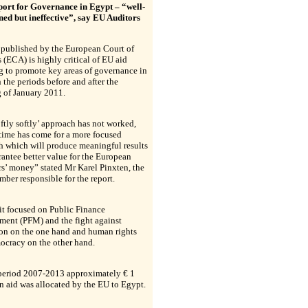
ort for Governance in Egypt – “well-
ned but ineffective”, say EU Auditors
 published by the European Court of
 (ECA) is highly critical of EU aid
g to promote key areas of governance in
 the periods before and after the
 of January 2011.
ftly softly’ approach has not worked,
time has come for a more focused
h which will produce meaningful results
antee better value for the European
s’ money” stated Mr Karel Pinxten, the
er responsible for the report.
it focused on Public Finance
ent (PFM) and the fight against
ion on the one hand and human rights
ocracy on the other hand.
 period 2007-2013 approximately € 1
in aid was allocated by the EU to Egypt.