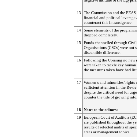
negative attitude of the Egyptia
13
The Commission and the EEAS d
financial and political leverage 
counteract this intransigence.
14
Some elements of the programme
dropped completely.
15
Funds channelled through Civil
Organisations (CSOs) were not s
discernible difference.
16
Following the Uprising no new m
were taken to tackle key human 
the measures taken have had litt
17
Women’s and minorities’ rights 
sufficient attention in the Revi
despite the critical need for urg
counter the tide of growing into
18
Notes to the editors:
19
European Court of Auditors (ECA
are published throughout the yea
results of selected audits of sp
areas or management topics.