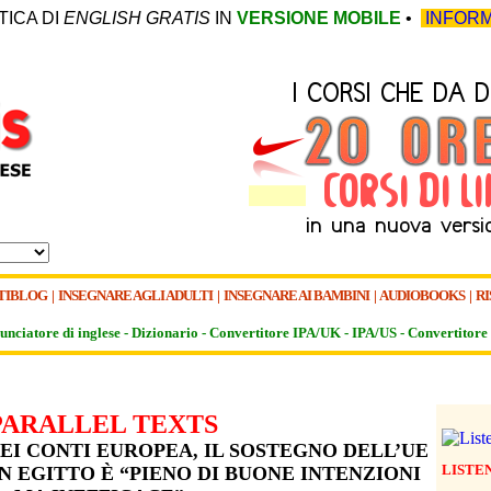
TICA DI
ENGLISH GRATIS
IN
VERSIONE MOBILE
•
INFORM
TIBLOG
|
INSEGNARE AGLI ADULTI
|
INSEGNARE AI BAMBINI
|
AUDIOBOOKS
|
RI
unciatore di inglese -
Dizionario -
Convertitore IPA/UK
-
IPA/US
-
Convertitore 
PARALLEL TEXTS
EI CONTI EUROPEA, IL SOSTEGNO DELL’UE
LISTE
 EGITTO È “PIENO DI BUONE INTENZIONI