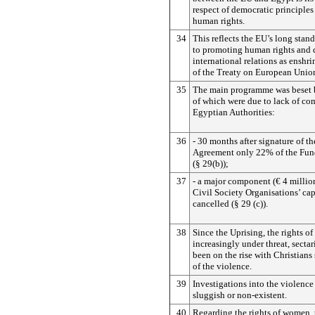
respect of democratic principle
human rights.
34
This reflects the EU’s long sta
to promoting human rights and 
international relations as enshri
of the Treaty on European Unio
35
The main programme was beset 
of which were due to lack of c
Egyptian Authorities:
36
- 30 months after signature of t
Agreement only 22% of the Fun
(§ 29(b));
37
- a major component (€ 4 millio
Civil Society Organisations’ ca
cancelled (§ 29 (c)).
38
Since the Uprising, the rights of
increasingly under threat, secta
been on the rise with Christians 
of the violence.
39
Investigations into the violenc
sluggish or non-existent.
40
Regarding the rights of women,