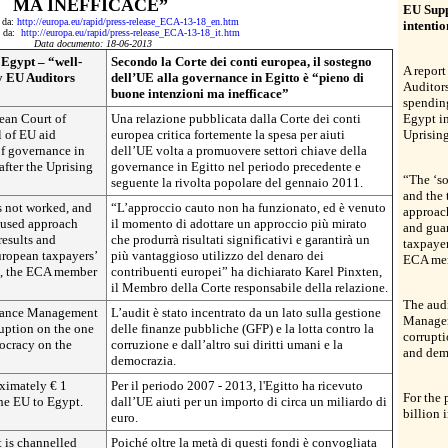
MA INEFFICACE”
EU Supp
o da:
http://europa.eu/rapid/press-release_ECA-13-18_en.htm
intentio
to da:
http://europa.eu/rapid/press-release_ECA-13-18_it.htm
Data documento: 18-06-2013
Egypt – “well-
Secondo la Corte dei conti europea, il sostegno
A report
ay EU Auditors
dell’UE alla governance in Egitto è “pieno di
Auditors
buone intenzioni ma inefficace”
spendin
ean Court of
Una relazione pubblicata dalla Corte dei conti
Egypt in
l of EU aid
europea critica fortemente la spesa per aiuti
Uprising
of governance in
dell’UE volta a promuovere settori chiave della
after the Uprising
governance in Egitto nel periodo precedente e
“The ‘so
seguente la rivolta popolare del gennaio 2011.
and the 
s not worked, and
“L’approccio cauto non ha funzionato, ed è venuto
approac
cused approach
il momento di adottare un approccio più mirato
and guar
esults and
che produrrà risultati significativi e garantirà un
taxpayer
uropean taxpayers’
più vantaggioso utilizzo del denaro dei
ECA memb
n, the ECA member
contribuenti europei” ha dichiarato Karel Pinxten,
il Membro della Corte responsabile della relazione.
The aud
inance Management
L’audit è stato incentrato da un lato sulla gestione
Managem
ruption on the one
delle finanze pubbliche (GFP) e la lotta contro la
corrupt
ocracy on the
corruzione e dall’altro sui diritti umani e la
and dem
democrazia.
ximately € 1
Per il periodo 2007 - 2013, l'Egitto ha ricevuto
For the
the EU to Egypt.
dall’UE aiuti per un importo di circa un miliardo di
billion 
euro.
t is channelled
Poiché oltre la metà di questi fondi è convogliata