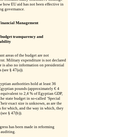
w how EU aid has not been effective in
ng governance.
Financial Management
 budget transparency and
ability
ant areas of the budget are not
ent. Military expenditure is not declared
e is also no information on presidential
 (see § 47(a)).
yptian authorities hold at least 36
 Egyptian pounds (approximately € 4
, equivalent to 2,4 % of Egyptian GDP,
the state budget in so-called ‘Special
heir exact size is unknown, as are the
 for which, and the way in which, they
 (see § 47(b)).
gress has been made in reforming
 auditing.