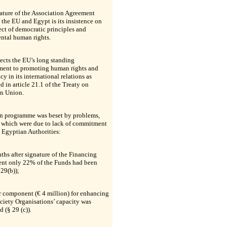
ature of the Association Agreement
the EU and Egypt is its insistence on
ect of democratic principles and
ntal human rights.
lects the EU’s long standing
ent to promoting human rights and
y in its international relations as
d in article 21.1 of the Treaty on
n Union.
n programme was beset by problems,
 which were due to lack of commitment
 Egyptian Authorities:
ths after signature of the Financing
nt only 22% of the Funds had been
 29(b));
r component (€ 4 million) for enhancing
ciety Organisations’ capacity was
d (§ 29 (c)).