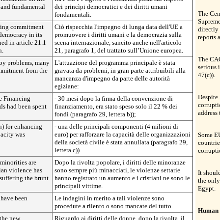
s and fundamental
dei princìpi democratici e dei diritti umani
The Cen
fondamentali.
Supreme 
nding commitment
Ciò rispecchia l'impegno di lunga data dell'UE a
directly
democracy in its
promuovere i diritti umani e la democrazia sulla
reports a
ned in article 21.1
scena internazionale, sancito anche nell'articolo
n.
21, paragrafo 1, del trattato sull’Unione europea.
The CAO’
by problems, many
L'attuazione del programma principale è stata
serious
ommitment from the
gravata da problemi, in gran parte attribuibili alla
47(c)).
mancanza d'impegno da parte delle autorità
egiziane:
Despite 
he Financing
- 30 mesi dopo la firma della convenzione di
corrupti
ds had been spent
finanziamento, era stato speso solo il 22 % dei
address 
fondi (paragrafo 29, lettera b));
n) for enhancing
- una delle principali componenti (4 milioni di
pacity was
euro) per rafforzare la capacità delle organizzazioni
Some EU
della società civile è stata annullata (paragrafo 29,
countrie
lettera c)).
corrupti
 minorities are
Dopo la rivolta popolare, i diritti delle minoranze
rian violence has
sono sempre più minacciati, le violenze settarie
It shoul
suffering the brunt
hanno registrato un aumento e i cristiani ne sono le
the only
principali vittime.
Egypt.
e have been
Le indagini in merito a tali violenze sono
procedute a rilento o sono mancate del tutto.
Human 
 the new
Riguardo ai diritti delle donne, dopo la rivolta, il