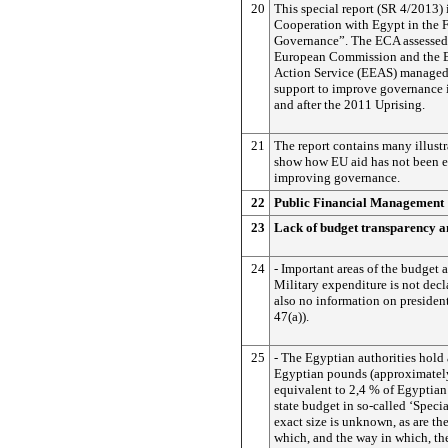
20
This special report (SR 4/2013) 
Cooperation with Egypt in the F
Governance”. The ECA assessed
European Commission and the E
Action Service (EEAS) managed 
support to improve governance 
and after the 2011 Uprising.
21
The report contains many illustr
show how EU aid has not been ef
improving governance.
22
Public Financial Management
23
Lack of budget transparency a
24
- Important areas of the budget a
Military expenditure is not decl
also no information on president
47(a)).
25
- The Egyptian authorities hold a
Egyptian pounds (approximately 
equivalent to 2,4 % of Egyptian
state budget in so-called ‘Speci
exact size is unknown, as are th
which, and the way in which, the