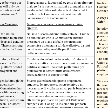
logue between our
Il programma di lavoro sarà oggetto di un ulteriore
finalise
e will only be
dialogo fra le nostre istituzioni e giungerà alla sua
Committ
he Conference of
versione definitiva solo dopo la riunione del 2
October.
mission on 2
ottobre tra la Conferenza dei presidenti di
A
deep 
commissione e la Commissione.
Union
and Monetary
Un'unione economica e monetaria solida e
effettiva
In today
announc
f the Union, I
Nel mio discorso odierno sullo stato dell'Unione
present 
ention to present
ho annunciato che la Commissione intende
and gen
a deep and genuine
presentare un piano globale per un'unione
There is
There is a strong
economica e monetaria solida e effettiva, da tutti
indispen
ble for the future
considerata indispensabile per il futuro
econom
dell'economia europea.
The com
nion, a Fiscal
Combinando un'unione bancaria, un'unione di
Union an
ents of a Political
bilancio e tutti gli elementi necessari per un'unione
Politica
e platform needed
politica si fornirà una solida piattaforma per
platform
mployment and
promuovere la sostenibilità della crescita,
employm
l'occupazione e la competitività.
agenda through the
Stiamo già realizzando questo programma
We are 
supervisory
attraverso le proposte concrete relative a un
the conc
e Commission has
meccanismo di vigilanza unico per le banche che
mechani
r with the existing
la Commissione ha appena adottato e che nei
just ado
quirements,
prossimi mesi dovranno essere oggetto di
existing
ution, will require
attenzione prioritaria da parte del Parlamento
requirem
opean Parliament
europeo e del Consiglio insieme alle proposte
resoluti
months.
esistenti che riguardano i requisiti patrimoniali