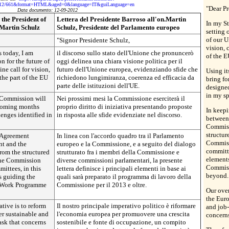
12/661&format=HTML&aged=0&language=IT&guiLanguage=en
"Dear Pr
Data documento: 12-09-2012
 the President of
Lettera del Presidente Barroso all'on.Martin
In my St
Martin Schulz
Schulz, Presidente del Parlamento europeo
setting o
of our U
"Signor Presidente Schulz,
vision, 
s today, I am
il discorso sullo stato dell'Unione che pronuncerò
of the E
on for the future of
oggi delinea una chiara visione politica per il
ne call for vision,
futuro dell'Unione europea, evidenziando sfide che
Using it
the part of the EU
richiedono lungimiranza, coerenza ed efficacia da
bring f
parte delle istituzioni dell'UE.
designed
in my s
he Commission will
Nei prossimi mesi la Commissione eserciterà il
 coming months
proprio diritto di iniziativa presentando proposte
In keep
enges identified in
in risposta alle sfide evidenziate nel discorso.
between
Commiss
structu
 Agreement
In linea con l'accordo quadro tra il Parlamento
Commiss
nt and the
europeo e la Commissione, e a seguito del dialogo
committe
om the structured
strutturato fra i membri della Commissione e
elements
the Commission
diverse commissioni parlamentari, la presente
Commiss
ittees, in this
lettera definisce i principali elementi in base ai
beyond.
ts guiding the
quali sarà preparato il programma di lavoro della
n Work Programme
Commissione per il 2013 e oltre.
Our over
the Eur
tive is to reform
Il nostro principale imperativo politico è riformare
and job-
r sustainable and
l'economia europea per promuovere una crescita
concerns
ask that concerns
sostenibile e fonte di occupazione, un compito