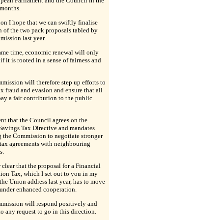
pean Parliament and the Council in the
months.
ion I hope that we can swiftly finalise
 of the two pack proposals tabled by
ission last year.
ame time, economic renewal will only
if it is rooted in a sense of fairness and
ission will therefore step up efforts to
ax fraud and evasion and ensure that all
pay a fair contribution to the public
gent that the Council agrees on the
 Savings Tax Directive and mandates
g the Commission to negotiate stronger
 tax agreements with neighbouring
s.
w clear that the proposal for a Financial
ion Tax, which I set out to you in my
 the Union address last year, has to move
 under enhanced cooperation.
mission will respond positively and
to any request to go in this direction.