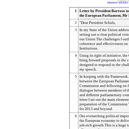
reference=MEMO/
1
Letter by President Barroso to
the European Parliament, Mr 
2
"Dear President Schulz,
3
In my State of the Union addres
setting out a clear political visi
our Union.The challenges I outli
coherence and effectiveness on 
Institutions.
4
Using its right of initiative, t
bring forward proposals in the
designed to respond to the chall
my speech.
5
In keeping with the Framework
between the European Parliame
Commission and following on fr
dialogue between members of 
and different parliamentary comm
letter I set out the main elemen
preparation of the Commissio
for 2013 and beyond.
6
Our overarching political impera
the European economy to delive
job-rich growth.This is a huge t