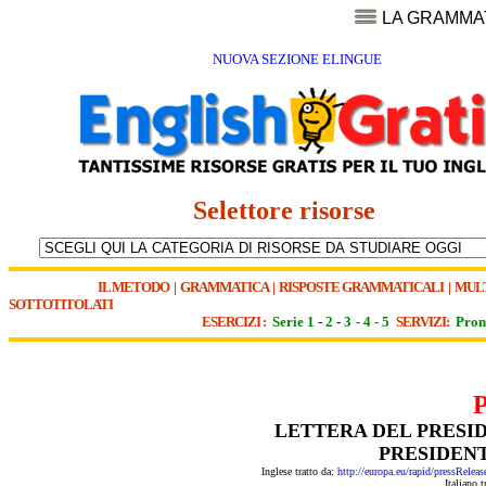
LA GRAMMA
NUOVA SEZIONE ELINGUE
Selettore risorse
IL METODO
|
GRAMMATICA
|
RISPOSTE GRAMMATICALI
|
MUL
SOTTOTITOLATI
ESERCIZI :
Serie 1
-
2
-
3
-
4
-
5
SERVIZI:
Pron
LETTERA DEL PRESI
PRESIDEN
Inglese tratto da:
http://europa.eu/rapid/pressR
Italiano 