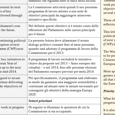
Therefor
immenso che riguarda tutte le fasce della società.
work pr
resent its next
La Commissione articolerà quindi il suo prossimo
objectiv
s of key
programma di lavoro attorno a una serie di
several s
elivered through
obiettivi principali da raggiungere attraverso
iniziative specifiche.
These ob
reflecti
arliament's own
Nel definire questi obiettivi si è tenuto conto delle
 the future.
riflessioni del Parlamento sulle azioni principali
This let
per il futuro.
politica
of next
ontinuing political
La presente lettera deve alimentare il nostro
(CWP) n
doption of next
dialogo politico costante fino al mese prossimo,
amme (CWP) next
quando sarà adottato il programma di lavoro della
The Wor
Commissione per il 2013.
to be pr
key initiatives to
Il programma di lavoro includerà le iniziative
Citizens
pean Year of
chiave da proporre nel 2013 – Anno europeo dei
Europea
s up to the next
cittadini – e nel 2014, fino alle prossime elezioni
More spe
in mid-2014.
del Parlamento europeo previste per metà 2014.
greater 
signed to secure
Più specificatamente, il programma sarà elaborato
all that
ntinue delivering
in modo da garantire una maggiore sostenibilità e
the Euro
the objectives of
continuare ad attuare tutte le misure necessarie per
conseguire gli obiettivi della strategia Europa
Priority
2020.
What fol
Settori prioritari
progres
f work in progress
Di seguito si illustrano le questioni di cui la
It is al
Commissione si sta occupando.
Institu