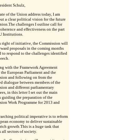
esident Schulz,
ate of the Union address today, I am
ut a clear political vision for the future
nion.The challenges I outline call for
coherence and effectiveness on the part
U Institutions.
s right of initiative, the Commission will
orward proposals in the coming months
 to respond to the challenges identified
peech.
ing with the Framework Agreement
 the European Parliament and the
ion and following on from the
red dialogue between members of the
ion and different parliamentary
es, in this letter I set out the main
 guiding the preparation of the
ion Work Programme for 2013 and
arching political imperative is to reform
opean economy to deliver sustainable
rich growth.This is a huge task that
 all sectors of society.