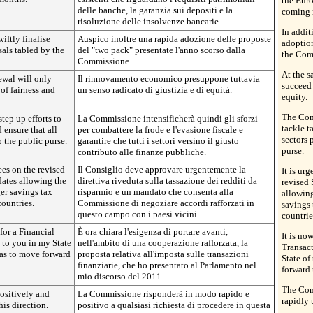
the Euro
delle banche, la garanzia sui depositi e la
coming 
risoluzione delle insolvenze bancarie.
In addit
iftly finalise
Auspico inoltre una rapida adozione delle proposte
adoption
als tabled by the
del "two pack" presentate l'anno scorso dalla
the Comm
Commissione.
At the s
ewal will only
Il rinnovamento economico presuppone tuttavia
succeed 
 of fairness and
un senso radicato di giustizia e di equità.
equity.
The Comm
tep up efforts to
La Commissione intensificherà quindi gli sforzi
tackle t
 ensure that all
per combattere la frode e l'evasione fiscale e
sectors 
o the public purse.
garantire che tutti i settori versino il giusto
purse.
contributo alle finanze pubbliche.
ees on the revised
Il Consiglio deve approvare urgentemente la
It is ur
ates allowing the
direttiva riveduta sulla tassazione dei redditi da
revised
er savings tax
risparmio e un mandato che consenta alla
allowin
ountries.
Commissione di negoziare accordi rafforzati in
savings
questo campo con i paesi vicini.
countrie
 for a Financial
È ora chiara l'esigenza di portare avanti,
It is no
 to you in my State
nell'ambito di una cooperazione rafforzata, la
Transact
has to move forward
proposta relativa all'imposta sulle transazioni
State of
finanziarie, che ho presentato al Parlamento nel
forward
mio discorso del 2011.
The Com
ositively and
La Commissione risponderà in modo rapido e
rapidly 
his direction.
positivo a qualsiasi richiesta di procedere in questa