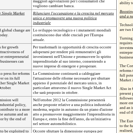
maggiori agevolazioni per i consumatori che
ability 
vogliono cambiare banca.
Boostin
e Single Market
Rilanciare l'occupazione e la crescita nel mercato
and a ne
unico e promuovere una nuova politica
industriale
Technol
are two 
 global change are
Lo sviluppo tecnologico e i mutamenti mondiali
today.
costituiscono due sfide cruciali per l'Europa
Turning 
attuale.
requires
s for growth
Per trasformarli in opportunità di crescita occorre
investme
ttractiveness of
adoperarsi per rendere più remunerativi gli
entrepre
ter entrepreneurial
investimenti nell'Unione e promuovere lo spirito
business
 businesses can
imprenditoriale al suo interno, consentendo a
The Comm
nuove imprese di emergere e prosperare.
reforms 
o press for reforms
La Commissione continuerà a caldeggiare
full pot
r on its full
l'attuazione delle riforme necessarie per sfruttare
Market A
rther Single Market
appieno il potenziale del mercato unico, in
ctober.
particolare attraverso il nuovo Single Market Act
Also in
che sarà proposto in ottobre.
present 
followed
ission will
Nell'ottobre 2012 la Commissione presenterà
more en
ndustrial policy,
anche proposte relative a una politica industriale
and an i
ontribute to a more
moderna, seguite in autunno da un piano d'azione
end of t
the autumn and an
atto a promuovere maggiormente l'imprenditoria in
tor by the end of
Europa e, entro la fine dell'anno, da un'iniziativa
The Eur
nel settore automobilistico.
to the fu
realised
o be exploited to
Occorre sfruttare la dimensione europea per