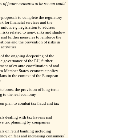
 of future measures to be set out could
r proposals to complete the regulatory
k for financial services and the
union, e.g. legislation to address
 risks related to non-banks and shadow
and further measures to reinforce the
cations and the prevention of risks in
activities
t of the ongoing deepening of the
c governance of the EU, further
ment of ex ante coordination of and
 to Member States' economic policy
lans in the context of the European
r
 to boost the provision of long-term
g to the real economy
ion plan to combat tax fraud and tax
als dealing with tax havens and
ive tax planning by companies
als on retail banking including
ency on fees and increasing consumers´