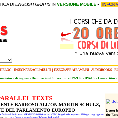
TICA DI
ENGLISH GRATIS
IN
VERSIONE MOBILE
•
INFORM
TIBLOG
|
INSEGNARE AGLI ADULTI
|
INSEGNARE AI BAMBINI
|
AUDIOBOOKS
|
RI
unciatore di inglese -
Dizionario -
Convertitore IPA/UK
-
IPA/US
-
Convertitore 
PARALLEL TEXTS
DENTE BARROSO ALL'ON.MARTIN SCHULZ,
TE DEL PARLAMENTO EUROPEO
Letter b
the Eur
eleasesAction.do?reference=MEMO/12/661&format=HTML&aged=0&language=EN&guiLanguage=en
tratto da:
http://europa.eu/rapid/pressReleasesAction.do?