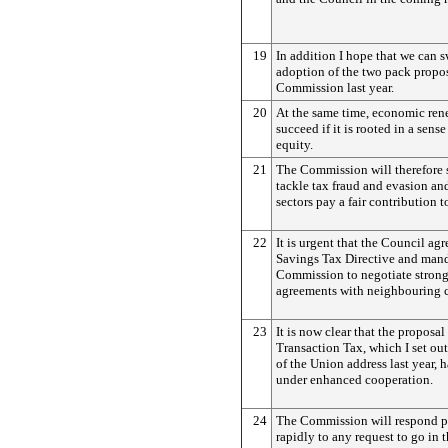
19
In addition I hope that we can sw
adoption of the two pack propos
Commission last year.
20
At the same time, economic ren
succeed if it is rooted in a sense
equity.
21
The Commission will therefore s
tackle tax fraud and evasion and
sectors pay a fair contribution t
22
It is urgent that the Council agr
Savings Tax Directive and mand
Commission to negotiate strong
agreements with neighbouring c
23
It is now clear that the proposal
Transaction Tax, which I set out
of the Union address last year, 
under enhanced cooperation.
24
The Commission will respond p
rapidly to any request to go in t