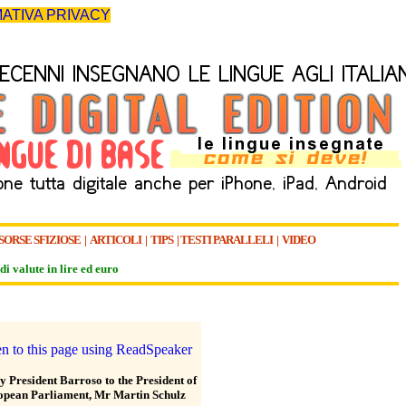
ATIVA PRIVACY
SORSE SFIZIOSE
|
ARTICOLI
|
TIPS
|
TESTI PARALLELI
|
VIDEO
di valute in lire ed euro
y President Barroso to the President of
opean Parliament, Mr Martin Schulz