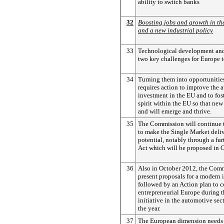
ability to switch banks
32
Boosting jobs and growth in th
and a new industrial policy
33
Technological development and
two key challenges for Europe 
34
Turning them into opportunitie
requires action to improve the a
investment in the EU and to fos
spirit within the EU so that new
and will emerge and thrive.
35
The Commission will continue t
to make the Single Market delive
potential, notably through a fu
Act which will be proposed in O
36
Also in October 2012, the Comm
present proposals for a modern i
followed by an Action plan to c
entrepreneurial Europe during 
initiative in the automotive sec
the year.
37
The European dimension needs t