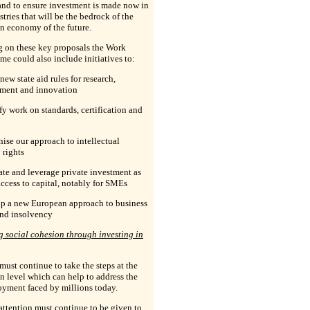
 and to ensure investment is made now in
stries that will be the bedrock of the
n economy of the future.
g on these key proposals the Work
e could also include initiatives to:
 new state aid rules for research,
ment and innovation
ify work on standards, certification and
ise our approach to intellectual
 rights
ate and leverage private investment as
access to capital, notably for SMEs
op a new European approach to business
and insolvency
 social cohesion through investing in
ust continue to take the steps at the
 level which can help to address the
yment faced by millions today.
attention must continue to be given to