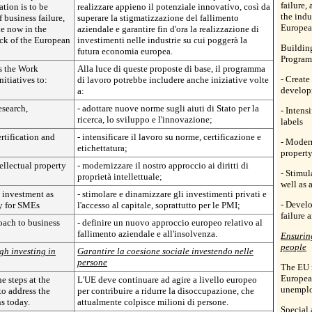
failure,
ation is to be
realizzare appieno il potenziale innovativo, così da
the indu
 business failure,
superare la stigmatizzazione del fallimento
Europea
de now in the
aziendale e garantire fin d'ora la realizzazione di
ock of the European
investimenti nelle industrie su cui poggerà la
Buildin
futura economia europea.
Programm
s the Work
Alla luce di queste proposte di base, il programma
- Create
itiatives to:
di lavoro potrebbe includere anche iniziative volte
develop
a:
esearch,
- adottare nuove norme sugli aiuti di Stato per la
- Intens
ricerca, lo sviluppo e l'innovazione;
labels
ertification and
- intensificare il lavoro su norme, certificazione e
- Modern
etichettatura;
property
ellectual property
- modernizzare il nostro approccio ai diritti di
- Stimul
proprietà intellettuale;
well as 
e investment as
- stimolare e dinamizzare gli investimenti privati e
- Devel
ly for SMEs
l'accesso al capitale, soprattutto per le PMI;
failure 
ach to business
- definire un nuovo approccio europeo relativo al
fallimento aziendale e all'insolvenza.
Ensuring
people
gh investing in
Garantire la coesione sociale investendo nelle
persone
The EU m
European
e steps at the
L'UE deve continuare ad agire a livello europeo
unemplo
o address the
per contribuire a ridurre la disoccupazione, che
s today.
attualmente colpisce milioni di persone.
Special 