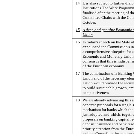
14
It is also subject to further dia
Institutions.The Work Programm
finalised after the meeting of t
Committee Chairs with the Com
October.
15
A deep and genuine Economic 
Union
16
In today's speech on the State o
announced the Commission's int
a comprehensive blueprint for 
Economic and Monetary Union. 
consensus that this is indispensa
of the European economy.
17
The combination of a Banking U
Union and of the necessary elem
Union would provide the secur
to build sustainable growth, e
competitiveness.
18
We are already advancing this 
concrete proposals for a single 
mechanism for banks which th
just adopted and which, togethe
proposals on banking capital re
deposit insurance and bank resol
priority attention from the Eur
and the Council in the coming 