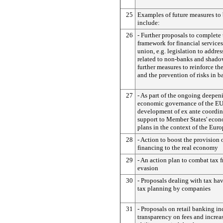
25
Examples of future measures to 
include:
26
- Further proposals to complete 
framework for financial service
union, e.g. legislation to addres
related to non-banks and shad
further measures to reinforce the
and the prevention of risks in b
27
- As part of the ongoing deepen
economic governance of the EU,
development of ex ante coordin
support to Member States' econ
plans in the context of the Eur
28
- Action to boost the provision 
financing to the real economy
29
- An action plan to combat tax 
evasion
30
- Proposals dealing with tax ha
tax planning by companies
31
- Proposals on retail banking i
transparency on fees and incre