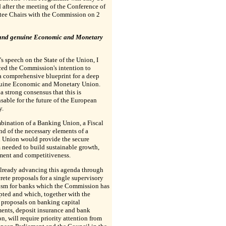
d after the meeting of the Conference of
ee Chairs with the Commission on 2
and genuine Economic and Monetary
's speech on the State of the Union, I
ed the Commission's intention to
a comprehensive blueprint for a deep
uine Economic and Monetary Union.
 a strong consensus that this is
sable for the future of the European
y.
bination of a Banking Union, a Fiscal
d of the necessary elements of a
l Union would provide the secure
 needed to build sustainable growth,
ent and competitiveness.
already advancing this agenda through
rete proposals for a single supervisory
sm for banks which the Commission has
pted and which, together with the
 proposals on banking capital
ents, deposit insurance and bank
on, will require priority attention from