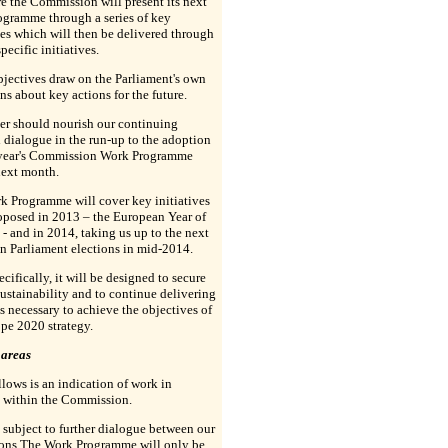
e the Commission will present its next
ogramme through a series of key
es which will then be delivered through
pecific initiatives.
jectives draw on the Parliament's own
ons about key actions for the future.
ter should nourish our continuing
l dialogue in the run-up to the adoption
 year's Commission Work Programme
ext month.
k Programme will cover key initiatives
oposed in 2013 – the European Year of
 - and in 2014, taking us up to the next
n Parliament elections in mid-2014.
cifically, it will be designed to secure
sustainability and to continue delivering
 is necessary to achieve the objectives of
pe 2020 strategy.
 areas
lows is an indication of work in
s within the Commission.
so subject to further dialogue between our
tions.The Work Programme will only be