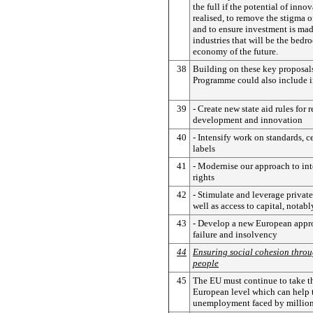
the full if the potential of innov
realised, to remove the stigma of
and to ensure investment is ma
industries that will be the bedr
economy of the future.
38
Building on these key proposal
Programme could also include in
39
- Create new state aid rules for r
development and innovation
40
- Intensify work on standards, c
labels
41
- Modernise our approach to int
rights
42
- Stimulate and leverage privat
well as access to capital, notab
43
- Develop a new European appro
failure and insolvency
44
Ensuring social cohesion throu
people
45
The EU must continue to take th
European level which can help t
unemployment faced by million