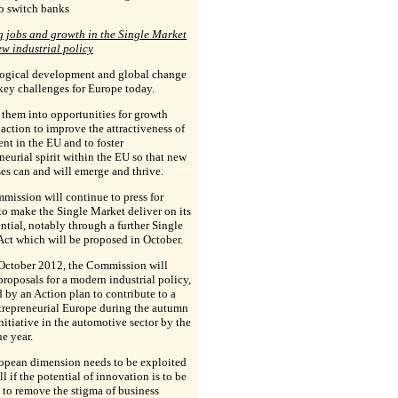
to switch banks
g jobs and growth in the Single Market
w industrial policy
ogical development and global change
key challenges for Europe today.
them into opportunities for growth
 action to improve the attractiveness of
nt in the EU and to foster
neurial spirit within the EU so that new
es can and will emerge and thrive.
ission will continue to press for
to make the Single Market deliver on its
ential, notably through a further Single
ct which will be proposed in October.
 October 2012, the Commission will
proposals for a modern industrial policy,
 by an Action plan to contribute to a
trepreneurial Europe during the autumn
nitiative in the automotive sector by the
he year.
opean dimension needs to be exploited
ll if the potential of innovation is to be
, to remove the stigma of business