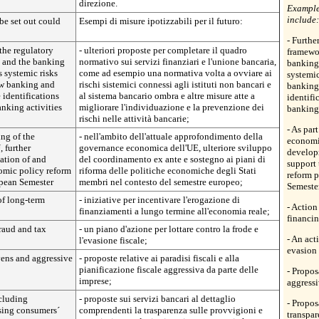
direzione.
Examples
include:
be set out could
Esempi di misure ipotizzabili per il futuro:
- Furthe
the regulatory
- ulteriori proposte per completare il quadro
framewor
s and the banking
normativo sui servizi finanziari e l'unione bancaria,
banking 
s systemic risks
come ad esempio una normativa volta a ovviare ai
systemic
ow banking and
rischi sistemici connessi agli istituti non bancari e
banking 
 identifications
al sistema bancario ombra e altre misure atte a
identifi
anking activities
migliorare l'individuazione e la prevenzione dei
banking 
rischi nelle attività bancarie;
- As par
ing of the
- nell'ambito dell'attuale approfondimento della
economi
 further
governance economica dell'UE, ulteriore sviluppo
develop
ation of and
del coordinamento ex ante e sostegno ai piani di
support
omic policy reform
riforma delle politiche economiche degli Stati
reform p
opean Semester
membri nel contesto del semestre europeo;
Semeste
of long-term
- iniziative per incentivare l'erogazione di
- Action
finanziamenti a lungo termine all'economia reale;
financin
fraud and tax
- un piano d'azione per lottare contro la frode e
- An act
l'evasione fiscale;
evasion
vens and aggressive
- proposte relative ai paradisi fiscali e alla
pianificazione fiscale aggressiva da parte delle
- Propos
imprese;
aggress
ncluding
- proposte sui servizi bancari al dettaglio
- Propos
asing consumers´
comprendenti la trasparenza sulle provvigioni e
transpar