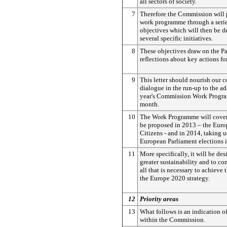
all sectors of society.
7
Therefore the Commission will p
work programme through a serie
objectives which will then be d
several specific initiatives.
8
These objectives draw on the P
reflections about key actions for
9
This letter should nourish our c
dialogue in the run-up to the a
year's Commission Work Progr
month.
10
The Work Programme will cover 
be proposed in 2013 – the Euro
Citizens - and in 2014, taking u
European Parliament elections 
11
More specifically, it will be de
greater sustainability and to co
all that is necessary to achieve 
the Europe 2020 strategy.
12
Priority areas
13
What follows is an indication o
within the Commission.