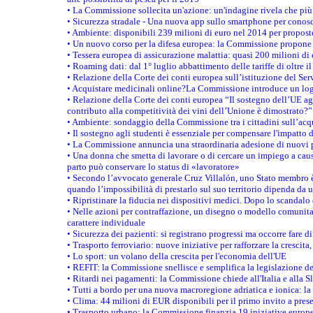
• La Commissione sollecita un'azione: un'indagine rivela che più 
• Sicurezza stradale - Una nuova app sullo smartphone per conosc
• Ambiente: disponibili 239 milioni di euro nel 2014 per proposte
• Un nuovo corso per la difesa europea: la Commissione propone 
• Tessera europea di assicurazione malattia: quasi 200 milioni di
• Roaming dati: dal 1° luglio abbattimento delle tariffe di oltre i
• Relazione della Corte dei conti europea sull’istituzione del Ser
• Acquistare medicinali online?La Commissione introduce un logo
• Relazione della Corte dei conti europea “Il sostegno dell’UE agl
contributo alla competitività dei vini dell’Unione è dimostrato?”
• Ambiente: sondaggio della Commissione tra i cittadini sull’acq
• Il sostegno agli studenti è essenziale per compensare l'impatto d
• La Commissione annuncia una straordinaria adesione di nuovi p
• Una donna che smetta di lavorare o di cercare un impiego a causa
parto può conservare lo status di «lavoratore»
• Secondo l’avvocato generale Cruz Villalón, uno Stato membro è 
quando l’impossibilità di prestarlo sul suo territorio dipenda da u
• Ripristinare la fiducia nei dispositivi medici. Dopo lo scandalo
• Nelle azioni per contraffazione, un disegno o modello comunitar
carattere individuale
• Sicurezza dei pazienti: si registrano progressi ma occorre fare di
• Trasporto ferroviario: nuove iniziative per rafforzare la crescita,
• Lo sport: un volano della crescita per l'economia dell'UE
• REFIT: la Commissione snellisce e semplifica la legislazione 
• Ritardi nei pagamenti: la Commissione chiede all'Italia e alla 
• Tutti a bordo per una nuova macroregione adriatica e ionica: la
• Clima: 44 milioni di EUR disponibili per il primo invito a presen
• Trasporto urbano: la Commissione finanzia 19 iniziative europee