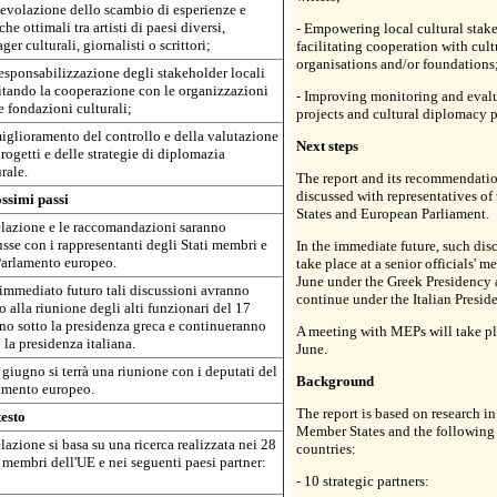
agevolazione dello scambio di esperienze e
che ottimali tra artisti di paesi diversi,
- Empowering local cultural stak
er culturali, giornalisti o scrittori;
facilitating cooperation with cult
organisations and/or foundations
responsabilizzazione degli stakeholder locali
litando la cooperazione con le organizzazioni
- Improving monitoring and evalu
e fondazioni culturali;
projects and cultural diplomacy p
 miglioramento del controllo e della valutazione
Next steps
rogetti e delle strategie di diplomazia
rale.
The report and its recommendatio
discussed with representatives o
ossimi passi
States and European Parliament.
elazione e le raccomandazioni saranno
usse con i rappresentanti degli Stati membri e
In the immediate future, such dis
Parlamento europeo.
take place at a senior officials' m
June under the Greek Presidency 
'immediato futuro tali discussioni avranno
continue under the Italian Presid
 alla riunione degli alti funzionari del 17
no sotto la presidenza greca e continueranno
A meeting with MEPs will take p
 la presidenza italiana.
June.
 giugno si terrà una riunione con i deputati del
Background
amento europeo.
The report is based on research i
esto
Member States and the following 
lazione si basa su una ricerca realizzata nei 28
countries:
i membri dell'UE e nei seguenti paesi partner:
- 10 strategic partners: