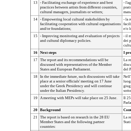
13
- Facilitating exchange of experience and best
- l'
practices between artists from different countries,
prati
cultural managers, journalists or writers;
manag
14
- Empowering local cultural stakeholders by
- la 
facilitating cooperation with cultural organisations
faci
and/or foundations;
e/o l
15
- Improving monitoring and evaluation of projects
- il
and cultural diplomacy policies.
dei p
cultu
16
Next steps
I pr
17
The report and its recommendations will be
La r
discussed with representatives of the Member
disc
States and European Parliament.
del 
18
In the immediate future, such discussions will take
Nell
place at a senior officials' meeting on 17 June
luogo
under the Greek Presidency and will continue
giug
under the Italian Presidency.
sotto
19
A meeting with MEPs will take place on 25 June.
Il 25
Parl
20
Background
Cont
21
The report is based on research in the 28 EU
La re
Member States and the following partner
Stat
countries: