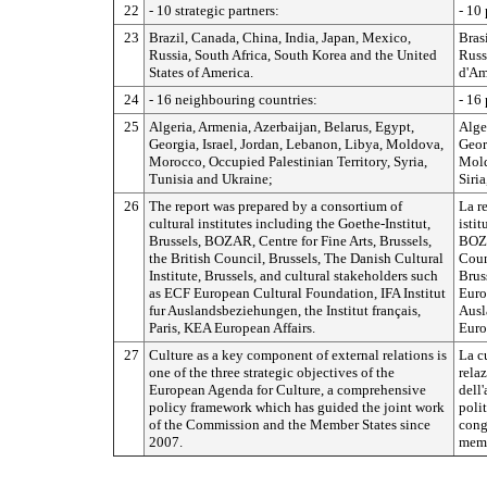
22
- 10 strategic partners:
- 10 
23
Brazil, Canada, China, India, Japan, Mexico,
Bras
Russia, South Africa, South Korea and the United
Russi
States of America.
d'Am
24
- 16 neighbouring countries:
- 16
25
Algeria, Armenia, Azerbaijan, Belarus, Egypt,
Alger
Georgia, Israel, Jordan, Lebanon, Libya, Moldova,
Georg
Morocco, Occupied Palestinian Territory, Syria,
Mold
Tunisia and Ukraine;
Siria
26
The report was prepared by a consortium of
La re
cultural institutes including the Goethe-Institut,
istit
Brussels, BOZAR, Centre for Fine Arts, Brussels,
BOZA
the British Council, Brussels, The Danish Cultural
Coun
Institute, Brussels, and cultural stakeholders such
Brus
as ECF European Cultural Foundation, IFA Institut
Euro
fur Auslandsbeziehungen, the Institut français,
Ausl
Paris, KEA European Affairs.
Euro
27
Culture as a key component of external relations is
La c
one of the three strategic objectives of the
relaz
European Agenda for Culture, a comprehensive
dell
policy framework which has guided the joint work
poli
of the Commission and the Member States since
cong
2007.
memb