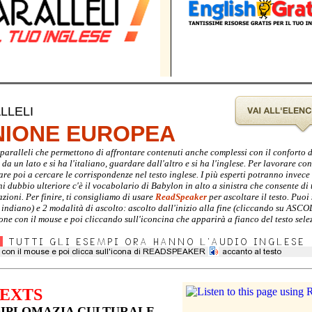
LLELI
UNIONE EUROPEA
ti paralleli che permettono di affrontare contenuti anche complessi con il conforto 
a un lato e si ha l'italiano, guardare dall'altro e si ha l'inglese. Per lavorare con 
are poi a cercare le corrispondenze nel testo inglese. I più esperti potranno invec
gni dubbio ulteriore c'è il vocabolario di Babylon in alto a sinistra che consente di 
zioni. Per finire, ti consigliamo di usare
ReadSpeaker
per ascoltare il testo. Puoi 
e indiano) e 2 modalità di ascolto: ascolto dall'inizio alla fine (cliccando su ASC
ione con il mouse e poi cliccando sull'iconcina che apparirà a fianco del testo sele
TEXTS
DIPLOMAZIA CULTURALE