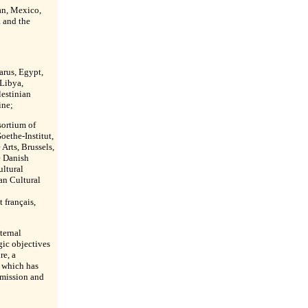
an, Mexico,
 and the
arus, Egypt,
 Libya,
estinian
ine;
sortium of
oethe-Institut,
Arts, Brussels,
e Danish
ultural
an Cultural
 français,
ternal
egic objectives
re, a
 which has
mmission and