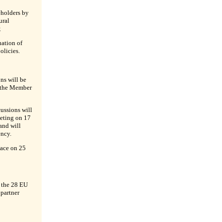
eholders by
ural
;
ation of
olicies.
ns will be
f the Member
cussions will
eeting on 17
and will
ency.
lace on 25
n the 28 EU
partner