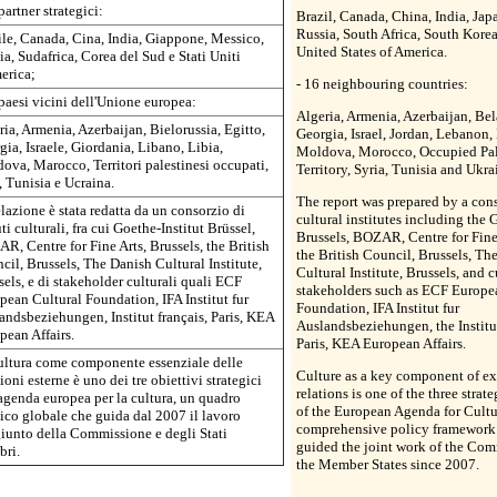
partner strategici:
Brazil, Canada, China, India, Jap
Russia, South Africa, South Korea
ile, Canada, Cina, India, Giappone, Messico,
United States of America.
a, Sudafrica, Corea del Sud e Stati Uniti
erica;
- 16 neighbouring countries:
 paesi vicini dell'Unione europea:
Algeria, Armenia, Azerbaijan, Bel
ia, Armenia, Azerbaijan, Bielorussia, Egitto,
Georgia, Israel, Jordan, Lebanon,
ia, Israele, Giordania, Libano, Libia,
Moldova, Morocco, Occupied Pal
ova, Marocco, Territori palestinesi occupati,
Territory, Syria, Tunisia and Ukra
, Tunisia e Ucraina.
The report was prepared by a con
lazione è stata redatta da un consorzio di
cultural institutes including the G
uti culturali, fra cui Goethe-Institut Brüssel,
Brussels, BOZAR, Centre for Fine 
R, Centre for Fine Arts, Brussels, the British
the British Council, Brussels, Th
cil, Brussels, The Danish Cultural Institute,
Cultural Institute, Brussels, and c
sels, e di stakeholder culturali quali ECF
stakeholders such as ECF Europe
pean Cultural Foundation, IFA Institut fur
Foundation, IFA Institut fur
andsbeziehungen, Institut français, Paris, KEA
Auslandsbeziehungen, the Institut
pean Affairs.
Paris, KEA European Affairs.
ultura come componente essenziale delle
Culture as a key component of ex
ioni esterne è uno dei tre obiettivi strategici
relations is one of the three strat
'agenda europea per la cultura, un quadro
of the European Agenda for Cultu
tico globale che guida dal 2007 il lavoro
comprehensive policy framework
iunto della Commissione e degli Stati
guided the joint work of the Co
ri.
the Member States since 2007.