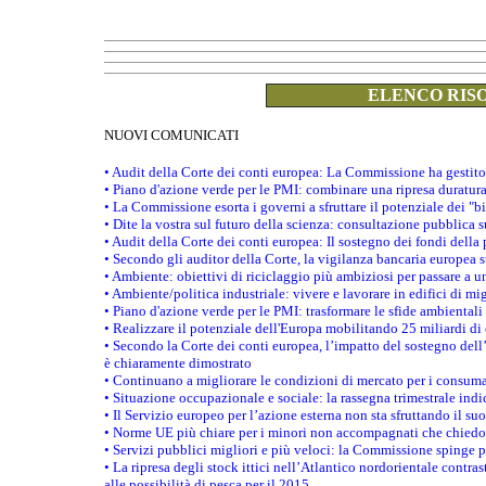
ELENCO RISO
NUOVI COMUNICATI
• Audit della Corte dei conti europea: La Commissione ha gestito
• Piano d'azione verde per le PMI: combinare una ripresa duratur
• La Commissione esorta i governi a sfruttare il potenziale dei "b
• Dite la vostra sul futuro della scienza: consultazione pubblica 
• Audit della Corte dei conti europea: Il sostegno dei fondi della 
• Secondo gli auditor della Corte, la vigilanza bancaria europea
• Ambiente: obiettivi di riciclaggio più ambiziosi per passare a 
• Ambiente/politica industriale: vivere e lavorare in edifici di mi
• Piano d'azione verde per le PMI: trasformare le sfide ambientali
• Realizzare il potenziale dell'Europa mobilitando 25 miliardi di
• Secondo la Corte dei conti europea, l’impatto del sostegno dell
è chiaramente dimostrato
• Continuano a migliorare le condizioni di mercato per i consuma
• Situazione occupazionale e sociale: la rassegna trimestrale ind
• Il Servizio europeo per l’azione esterna non sta sfruttando il su
• Norme UE più chiare per i minori non accompagnati che chiedo
• Servizi pubblici migliori e più veloci: la Commissione spinge per
• La ripresa degli stock ittici nell’Atlantico nordorientale cont
alle possibilità di pesca per il 2015