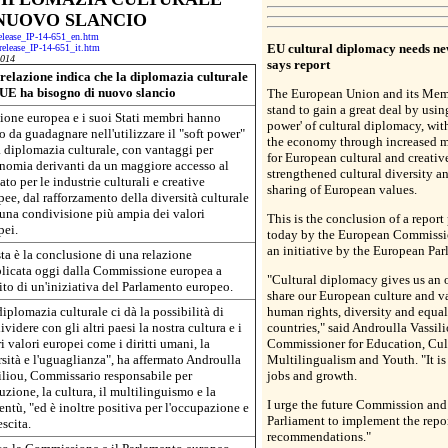
 NUOVO SLANCIO
-release_IP-14-651_en.htm
EU cultural diplomacy needs ne
-release_IP-14-651_it.htm
2014
says report
relazione indica che la diplomazia culturale
'UE ha bisogno di nuovo slancio
The European Union and its Mem
stand to gain a great deal by using
ione europea e i suoi Stati membri hanno
power' of cultural diplomacy, with
o da guadagnare nell'utilizzare il "soft power"
the economy through increased m
a diplomazia culturale, con vantaggi per
for European cultural and creative
onomia derivanti da un maggiore accesso al
strengthened cultural diversity a
to per le industrie culturali e creative
sharing of European values.
ee, dal rafforzamento della diversità culturale
 una condivisione più ampia dei valori
This is the conclusion of a report
pei.
today by the European Commissi
an initiative by the European Par
ta è la conclusione di una relazione
licata oggi dalla Commissione europea a
"Cultural diplomacy gives us an 
ito di un'iniziativa del Parlamento europeo.
share our European culture and v
iplomazia culturale ci dà la possibilità di
human rights, diversity and equal
videre con gli altri paesi la nostra cultura e i
countries," said Androulla Vassili
i valori europei come i diritti umani, la
Commissioner for Education, Cul
rsità e l'uguaglianza", ha affermato Androulla
Multilingualism and Youth. "It is
iliou, Commissario responsabile per
jobs and growth.
ruzione, la cultura, il multilinguismo e la
I urge the future Commission an
ntù, "ed è inoltre positiva per l'occupazione e
Parliament to implement the repor
escita.
recommendations."