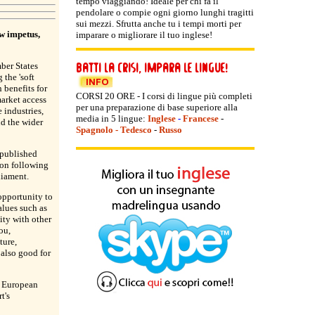
tempo viaggiando! Ideale per chi fa il
pendolare o compie ogni giorno lunghi tragitti
sui mezzi. Sfrutta anche tu i tempi morti per
w impetus,
imparare o migliorare il tuo inglese!
ber States
 the 'soft
 benefits for
CORSI 20 ORE - I corsi di lingue più completi
arket access
per una preparazione di base superiore alla
 industries,
media in 5 lingue:
Inglese
-
Francese
-
nd the wider
Spagnolo
-
Tedesco
-
Russo
 published
on following
liament.
opportunity to
alues such as
ity with other
ou,
ture,
 also good for
d European
t's