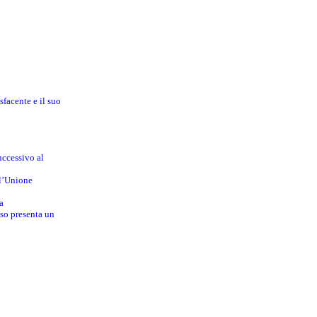
sfacente e il suo
uccessivo al
ll’Unione
a
sso presenta un