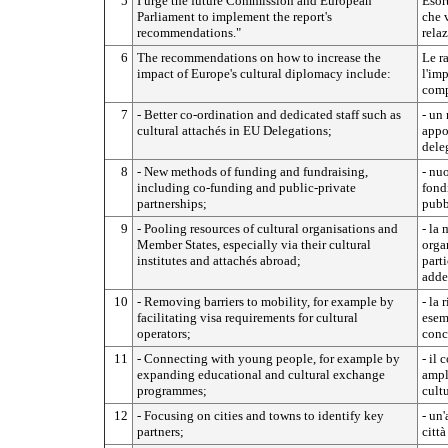
5
I urge the future Commission and European
Esor
Parliament to implement the report's
che 
recommendations."
relaz
6
The recommendations on how to increase the
Le r
impact of Europe's cultural diplomacy include:
l'im
comp
7
- Better co-ordination and dedicated staff such as
- un
cultural attachés in EU Delegations;
appos
dele
8
- New methods of funding and fundraising,
- nu
including co-funding and public-private
fondi
partnerships;
pubb
9
- Pooling resources of cultural organisations and
- la 
Member States, especially via their cultural
organ
institutes and attachés abroad;
parti
addet
10
- Removing barriers to mobility, for example by
- la 
facilitating visa requirements for cultural
esem
operators;
conce
11
- Connecting with young people, for example by
- il
expanding educational and cultural exchange
ampl
programmes;
cultu
12
- Focusing on cities and towns to identify key
- un'
partners;
città