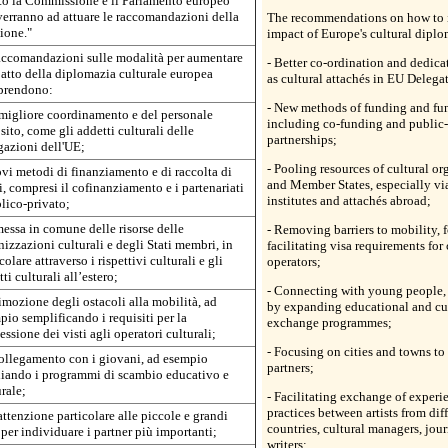
to la Commissione e il Parlamento europeo
verranno ad attuare le raccomandazioni della
The recommendations on how to i
ione."
impact of Europe's cultural dipl
accomandazioni sulle modalità per aumentare
- Better co-ordination and dedicat
patto della diplomazia culturale europea
as cultural attachés in EU Delega
rendono:
- New methods of funding and fun
 migliore coordinamento e del personale
including co-funding and public-
ito, come gli addetti culturali delle
partnerships;
gazioni dell'UE;
- Pooling resources of cultural or
ovi metodi di finanziamento e di raccolta di
and Member States, especially via
, compresi il cofinanziamento e i partenariati
institutes and attachés abroad;
lico-privato;
messa in comune delle risorse delle
- Removing barriers to mobility, 
izzazioni culturali e degli Stati membri, in
facilitating visa requirements for 
colare attraverso i rispettivi culturali e gli
operators;
ti culturali all’estero;
- Connecting with young people,
rimozione degli ostacoli alla mobilità, ad
by expanding educational and cu
pio semplificando i requisiti per la
exchange programmes;
ssione dei visti agli operatori culturali;
- Focusing on cities and towns to
 collegamento con i giovani, ad esempio
partners;
iando i programmi di scambio educativo e
rale;
- Facilitating exchange of experi
practices between artists from dif
attenzione particolare alle piccole e grandi
countries, cultural managers, jour
 per individuare i partner più importanti;
writers;