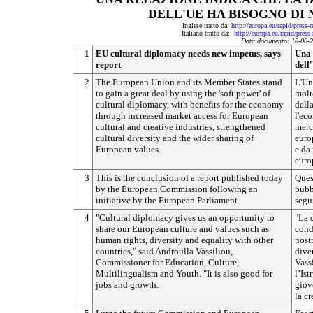
DELL'UE HA BISOGNO DI
Inglese tratto da:
http://europa.eu/rapid/press
Italiano tratto da:
http://europa.eu/rapid/press
Data documento: 10-06-
1
EU cultural diplomacy needs new impetus, says
Una 
report
dell
2
The European Union and its Member States stand
L'Un
to gain a great deal by using the 'soft power' of
molt
cultural diplomacy, with benefits for the economy
dell
through increased market access for European
l'ec
cultural and creative industries, strengthened
merca
cultural diversity and the wider sharing of
europ
European values.
e da
euro
3
This is the conclusion of a report published today
Ques
by the European Commission following an
pubb
initiative by the European Parliament.
segu
4
"Cultural diplomacy gives us an opportunity to
"La d
share our European culture and values such as
condi
human rights, diversity and equality with other
nostr
countries," said Androulla Vassiliou,
dive
Commissioner for Education, Culture,
Vass
Multilingualism and Youth. "It is also good for
l’Ist
jobs and growth.
giove
la cr