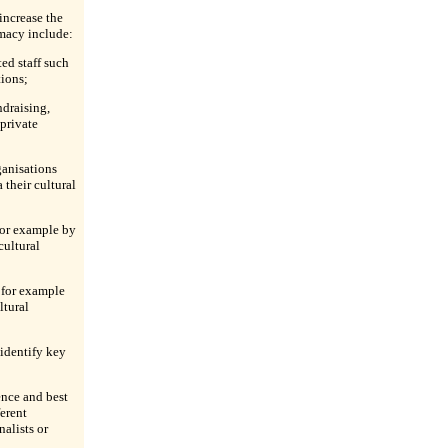
ncrease the
omacy include:
ed staff such
tions;
draising,
private
ganisations
 their cultural
for example by
cultural
 for example
ltural
 identify key
ence and best
ferent
nalists or