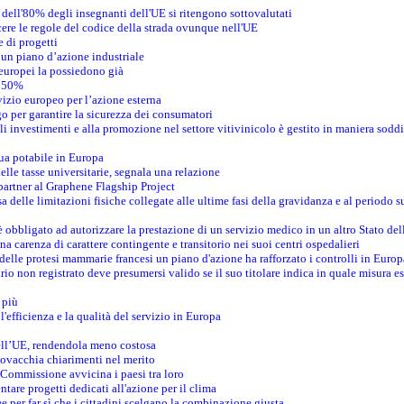
dell'80% degli insegnanti dell'UE si ritengono sottovalutati
ere le regole del codice della strada ovunque nell'UE
 di progetti
un piano d’azione industriale
 europei la possiedono già
l 50%
vizio europeo per l’azione esterna
 per garantire la sicurezza dei consumatori
i investimenti e alla promozione nel settore vitivinicolo è gestito in maniera soddi
ua potabile in Europa
elle tasse universitarie, segnala una relazione
artner al Graphene Flagship Project
 delle limitazioni fisiche collegate alle ultime fasi della gravidanza e al periodo s
obbligato ad autorizzare la prestazione di un servizio medico in un altro Stato de
na carenza di carattere contingente e transitorio nei suoi centri ospedalieri
 delle protesi mammarie francesi un piano d'azione ha rafforzato i controlli in Europ
io non registrato deve presumersi valido se il suo titolare indica in quale misura e
 più
 l'efficienza e la qualità del servizio in Europa
dell’UE, rendendola meno costosa
Slovacchia chiarimenti nel merito
 Commissione avvicina i paesi tra loro
tare progetti dedicati all'azione per il clima
 per far sì che i cittadini scelgano la combinazione giusta.