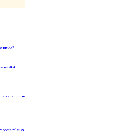
to unico?
i risultati?
vitivinicolo non
roposte relative