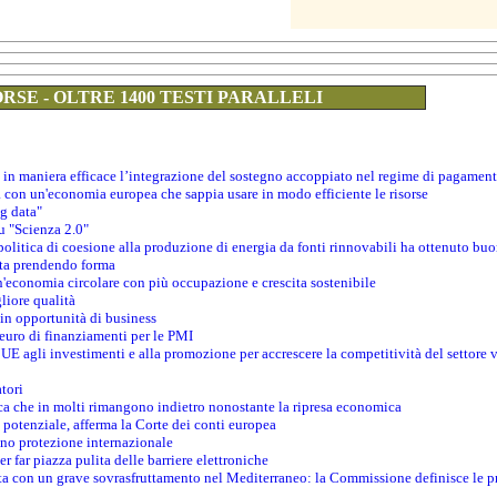
RSE - OLTRE 1400 TESTI PARALLELI
 in maniera efficace l’integrazione del sostegno accoppiato nel regime di pagamen
a con un'economia europea che sappia usare in modo efficiente le risorse
ig data"
su "Scienza 2.0"
politica di coesione alla produzione di energia da fonti rinnovabili ha ottenuto buon
 sta prendendo forma
un'economia circolare con più occupazione e crescita sostenibile
gliore qualità
 in opportunità di business
 euro di finanziamenti per le PMI
’UE agli investimenti e alla promozione per accrescere la competitività del settore 
tori
ica che in molti rimangono indietro nonostante la ripresa economica
o potenziale, afferma la Corte dei conti europea
no protezione internazionale
 far piazza pulita delle barriere elettroniche
rasta con un grave sovrasfruttamento nel Mediterraneo: la Commissione definisce le p