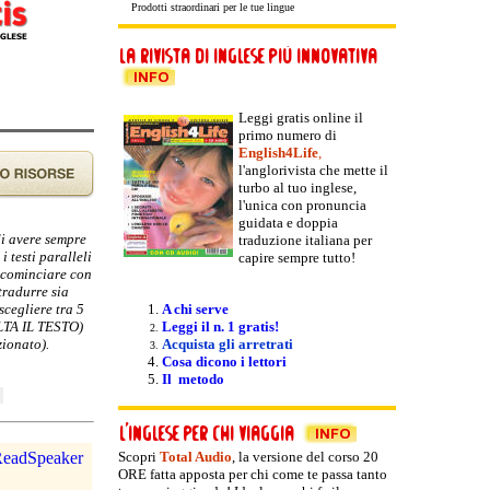
Prodotti straordinari per le tue lingue
Leggi gratis online il
primo numero di
English4Life
,
l'anglorivista che mette il
turbo al tuo inglese,
l'unica con pronuncia
guidata e doppia
di avere sempre
traduzione italiana per
i testi paralleli
capire sempre tutto!
e cominciare con
tradurre sia
scegliere tra 5
A chi serve
OLTA IL TESTO)
Leggi il n. 1 gratis!
zionato).
Acquista gli arretrati
Cosa dicono i lettori
Il metodo
Scopri
Total Audio
, la versione del
corso 20
ORE fatta apposta per chi come te passa tanto