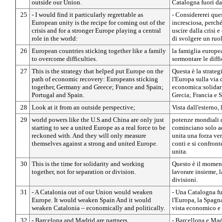
outside our Union.
Catalogna fuori da
25
- I would find it particularly regrettable as
- Considererei que
European unity is the recipe for coming out of the
incresciosa, perché
crisis and for a stronger Europe playing a central
uscire dalla crisi 
role in the world:
di svolgere un ruo
26
European countries sticking together like a family
la famiglia europea
to overcome difficulties.
sormontare le diffi
27
This is the strategy that helped put Europe on the
Questa è la strateg
path of economic recovery: Europeans sticking
l'Europa sulla via 
together, Germany and Greece; France and Spain;
economica:solidari
Portugal and Spain.
Grecia; Francia e 
28
Look at it from an outside perspective;
Vista dall'esterno,
29
world powers like the U.S.and China are only just
potenze mondiali qu
starting to see a united Europe as a real force to be
cominciano solo a
reckoned with. And they will only measure
unita una forza ver
themselves against a strong and united Europe.
conti e si confron
unita.
30
This is the time for solidarity and working
Questo è il moment
together, not for separation or division.
lavorare insieme, 
divisioni.
31
- A Catalonia out of our Union would weaken
- Una Catalogna fu
Europe. It would weaken Spain And it would
l'Europa, la Spagn
weaken Catalonia – economically and politically.
vista economico e 
32
- Barcelona and Madrid are partners.
- Barcellona e Mad