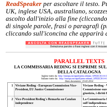
ReadSpeaker
per ascoltare il testo. P
UK, inglese USA, australiano, scozzes
ascolto dall'inizio alla fine (clicc
di singole parole, frasi o paragrafi (
cliccando sull'iconcina che apparirà a
PARALLEL TEXTS
LA COMMISSARIA REDING SI ESPRIME SU
DELLA CATALOGNA
Inglese tratto da:
http://europa.eu/rapid/press-release_SPEECH-14-
Italiano tratto da:
http://europa.eu/rapid/press-release_SPEECH-14-
Data documento: 23-02-2014
1
Viviane Reding - European Commission Vice-
Viviane Reding - 
President, EU Justice Commissioner
Commissione euro
giustizia, i diritt
2
Vice-President Reding's Remarks on Catalan
La Commissaria R
independence
sull'indipendenza
personale e appas