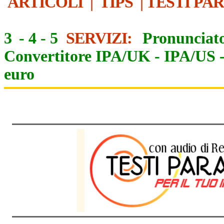
ARTICOLI
|
TIPS
|
TESTI PA
3
-
4
-
5
SERVIZI:
Pronunciato
Convertitore IPA/UK
-
IPA/US
euro