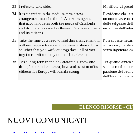
33
I refuse to take sides.
Mi rifiuto di pren
34
It is clear that in the medium term a new
È evidente che, a 
arrangement must be found. A new arrangement
un nuovo assetto, 
that accommodates both the needs of Catalonia
delle esigenze dell
and its citizens as well as those of Spain as a whole
ma anche dell'inter
and its citizens.
35
Take the time you need to find this arrangement. It
Non abbiate fretta
will not happen today or tomorrow. It should be a
soluzione, che dovr
solution that you work out together – all of you
senza ingerenze es
together – without any outside interference.
36
- As a long-term friend of Catalonia, I know one
- In quanto amica 
thing for sure: the interest, love and passion of its
sono certa di una co
citizens for Europe will remain strong.
passione dei suoi c
dell'Europa rimarr
ELENCO RISORSE - OL
NUOVI COMUNICATI