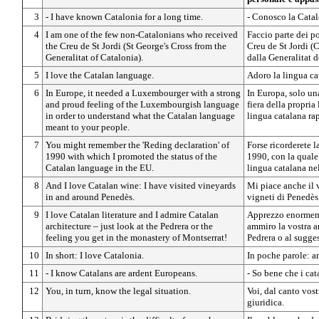
3
- I have known Catalonia for a long time.
- Conosco la Cata
4
I am one of the few non-Catalonians who received
Faccio parte dei po
the Creu de St Jordi (St George's Cross from the
Creu de St Jordi (
Generalitat of Catalonia).
dalla Generalitat 
5
I love the Catalan language.
Adoro la lingua ca
6
In Europe, it needed a Luxembourger with a strong
In Europa, solo u
and proud feeling of the Luxembourgish language
fiera della propria
in order to understand what the Catalan language
lingua catalana ra
meant to your people.
7
You might remember the 'Reding declaration' of
Forse ricorderete 
1990 with which I promoted the status of the
1990, con la quale
Catalan language in the EU.
lingua catalana ne
8
And I love Catalan wine: I have visited vineyards
Mi piace anche il v
in and around Penedès.
vigneti di Penedès 
9
I love Catalan literature and I admire Catalan
Apprezzo enormemen
architecture – just look at the Pedrera or the
ammiro la vostra ar
feeling you get in the monastery of Montserrat!
Pedrera o al sugge
10
In short: I love Catalonia.
In poche parole: a
11
- I know Catalans are ardent Europeans.
- So bene che i cat
12
You, in turn, know the legal situation.
Voi, dal canto vost
giuridica.