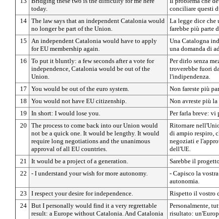
13
Bridging these two is the difficulty for me here
Il problema che de
today.
conciliare questi d
14
The law says that an independent Catalonia would
La legge dice che
no longer be part of the Union.
farebbe più parte 
15
An independent Catalonia would have to apply
Una Catalogna ind
for EU membership again.
una domanda di ad
16
To put it bluntly: a few seconds after a vote for
Per dirlo senza mez
independence, Catalonia would be out of the
troverebbe fuori d
Union.
l'indipendenza.
17
You would be out of the euro system.
Non fareste più par
18
You would not have EU citizenship.
Non avreste più la
19
In short: I would lose you.
Per farla breve: vi 
20
The process to come back into our Union would
Ritornare nell'Uni
not be a quick one. It would be lengthy. It would
di ampio respiro, 
require long negotiations and the unanimous
negoziati e l'appro
approval of all EU countries.
dell'UE.
21
It would be a project of a generation.
Sarebbe il progetto
22
- I understand your wish for more autonomy.
- Capisco la vostr
autonomia.
23
I respect your desire for independence.
Rispetto il vostro
24
But I personally would find it a very regrettable
Personalmente, tut
result: a Europe without Catalonia. And Catalonia
risultato: un'Euro