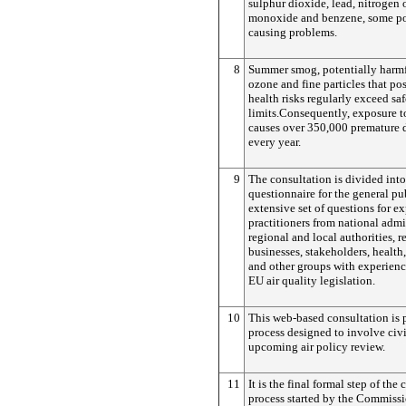
sulphur dioxide, lead, nitrogen 
monoxide and benzene, some poll
causing problems.
8
Summer smog, potentially harmf
ozone and fine particles that pos
health risks regularly exceed saf
limits.Consequently, exposure to 
causes over 350,000 premature 
every year.
9
The consultation is divided into
questionnaire for the general pu
extensive set of questions for e
practitioners from national admi
regional and local authorities, r
businesses, stakeholders, healt
and other groups with experien
EU air quality legislation.
10
This web-based consultation is p
process designed to involve civi
upcoming air policy review.
11
It is the final formal step of the
process started by the Commiss