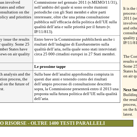
as involved
Commissione nel gennaio 2011 (v.MEMO/11/31),
tates and other
nell’ambito del quale si sono svolte riunioni
It is th
consultation on the
periodiche con gli Stati membri e altre parti
process 
olicy and priorities
interessate, oltre che una prima consultazione
2011 (s
pubblica sull’efficacia della politica dell’UE sulla
involve
qualità dell’aria e sulle priorità per il futuro (v.
and othe
IP/11/813).
consulta
quality 
 issue the results
Entro breve la Commissione pubblicherà anche i
IP/11/81
r quality. Some 25
risultati dell’indagine di Eurobarometro sulla
mber States have
qualità dell’aria, nella quale sono stati intervistati
iews on air quality
circa 25 000 cittadini europei in 27 Stati membri.
The Comm
results 
Some 25
Le prossime tappe
States h
th analysis and the
Sulla base dell’analisi approfondita compiuta in
on air q
ation process, the
questi due anni e tenendo conto dei risultati
 on the future of
dell’ampio processo di consultazione descritto
st.
sopra, la Commissione presenterà entro il 2013 una
Next St
proposta sulla futura politica dell’UE sulla qualità
Building
dell’aria.
the resu
process
on the f
latest.
 RISORSE - OLTRE 1400 TESTI PARALLELI