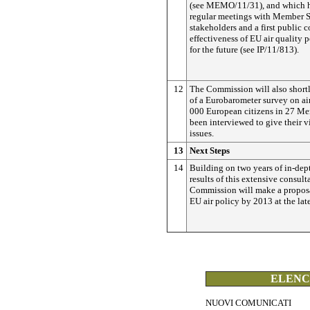
(see MEMO/11/31), and which h
regular meetings with Member S
stakeholders and a first public 
effectiveness of EU air quality p
for the future (see IP/11/813).
12
The Commission will also shortly
of a Eurobarometer survey on ai
000 European citizens in 27 Me
been interviewed to give their v
issues.
13
Next Steps
14
Building on two years of in-dep
results of this extensive consult
Commission will make a proposal
EU air policy by 2013 at the late
ELENCO
NUOVI COMUNICATI