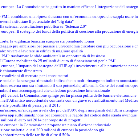
ti europea: La Commissione ha gestito in maniera efficace l’integrazione del sosteg
le PMI: combinare una ripresa duratura con un'economia europea che sappia usare in 
verni a sfruttare il potenziale dei "big data"
della scienza: consultazione pubblica su "Scienza 2.0"
i europea: Il sostegno dei fondi della politica di coesione alla produzione di energi
 Corte, la vigilanza bancaria europea sta prendendo forma
iclaggio più ambiziosi per passare a un'economia circolare con più occupazione e cr
le: vivere e lavorare in edifici di migliore qualità
e PMI: trasformare le sfide ambientali in opportunità di business
ell'Europa mobilitando 25 miliardi di euro di finanziamenti per le PMI
 europea, l’impatto del sostegno dell’UE agli investimenti e alla promozione per ac
n è chiaramente dimostrato
e condizioni di mercato per i consumatori
e sociale: la rassegna trimestrale indica che in molti rimangono indietro nonostant
azione esterna non sta sfruttando il suo potenziale, afferma la Corte dei conti europe
i minori non accompagnati che chiedono protezione internazionale
e più veloci: la Commissione spinge per far piazza pulita delle barriere elettroniche
tici nell’Atlantico nordorientale contrasta con un grave sovrasfruttamento nel Medit
e alle possibilità di pesca per il 2015
un'azione: un'indagine rivela che più dell'80% degli insegnanti dell'UE si ritengon
nuova app sullo smartphone per conoscere le regole del codice della strada ovunque
 milioni di euro nel 2014 per proposte di progetti
esa europea: la Commissione propone un piano d’azione industriale
azione malattia: quasi 200 milioni di europei la possiedono già
o abbattimento delle tariffe di oltre il 50%