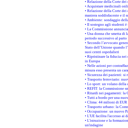
• Relazione della Corte dei 
• Acquistare medicinali onl
• Relazione della Corte dei 
maniera soddisfacente e il s
• Ambiente: sondaggio della
• Il sostegno agli studenti 
• La Commissione annuncia u
• Una donna che smetta di la
periodo successivo al parto 
• Secondo l’avvocato genera
Stato dell’Unione quando l’i
suoi centri ospedalieri
• Ripristinare la fiducia ne
in Europa
• Nelle azioni per contraffa
misura esso presenta un cara
• Sicurezza dei pazienti: si 
• Trasporto ferroviario: nuov
• Lo sport: un volano della 
• REFIT: la Commissione sne
• Ritardi nei pagamenti: la 
• Tutti a bordo per una nuo
• Clima: 44 milioni di EUR d
• Trasporto urbano: la Commi
• Occupazione: un nuovo Pas
• L'UE facilita l'accesso ai 
• L'istruzione e la formazi
un'indagine