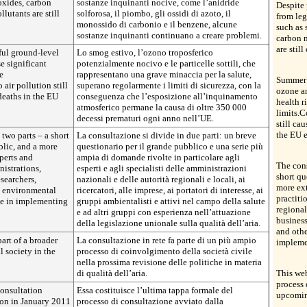
oxides, carbon
sostanze inquinanti nocive, come l’anidride
Despite 
utants are still
solforosa, il piombo, gli ossidi di azoto, il
from leg
monossido di carbonio e il benzene, alcune
such as 
sostanze inquinanti continuano a creare problemi.
carbon 
are stil
ul ground-level
Lo smog estivo, l’ozono troposferico
e significant
potenzialmente nocivo e le particelle sottili, che
e
rappresentano una grave minaccia per la salute,
Summer 
air pollution still
superano regolarmente i limiti di sicurezza, con la
ozone an
deaths in the EU
conseguenza che l’esposizione all’inquinamento
health r
atmosferico permane la causa di oltre 350 000
limits.C
decessi prematuri ogni anno nell’UE.
still ca
the EU e
 two parts – a short
La consultazione si divide in due parti: un breve
blic, and a more
questionario per il grande pubblico e una serie più
xperts and
ampia di domande rivolte in particolare agli
The cons
nistrations,
esperti e agli specialisti delle amministrazioni
short qu
esearchers,
nazionali e delle autorità regionali e locali, ai
more ext
h, environmental
ricercatori, alle imprese, ai portatori di interesse, ai
practiti
ce in implementing
gruppi ambientalisti e attivi nel campo della salute
regional
e ad altri gruppi con esperienza nell’attuazione
business
della legislazione unionale sulla qualità dell’aria.
and othe
art of a broader
La consultazione in rete fa parte di un più ampio
implemen
l society in the
processo di coinvolgimento della società civile
nella prossima revisione delle politiche in materia
di qualità dell’aria.
This web
process 
 consultation
Essa costituisce l’ultima tappa formale del
upcoming
ion in January 2011
processo di consultazione avviato dalla