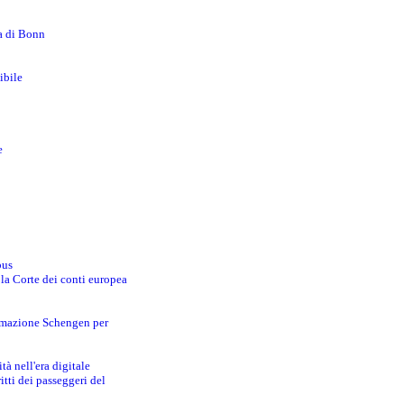
za di Bonn
ibile
e
bus
 la Corte dei conti europea
ormazione Schengen per
tà nell'era digitale
tti dei passeggeri del