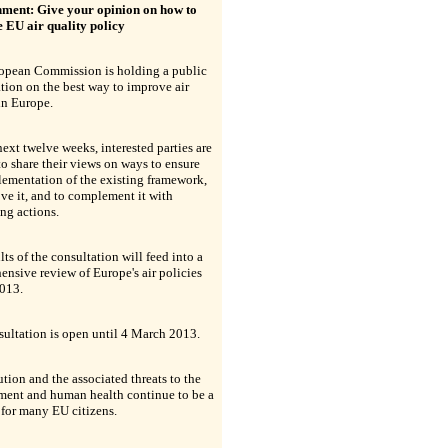
ment: Give your opinion on how to
 EU air quality policy
opean Commission is holding a public
tion on the best way to improve air
in Europe.
next twelve weeks, interested parties are
to share their views on ways to ensure
lementation of the existing framework,
ve it, and to complement it with
ng actions.
lts of the consultation will feed into a
nsive review of Europe's air policies
2013.
ultation is open until 4 March 2013.
ution and the associated threats to the
ment and human health continue to be a
for many EU citizens.