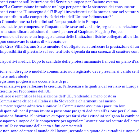
conti europea sull’istituzione del Servizio europeo per l’azione esterna
ine?La Commissione introduce un logo per garantire la sicurezza dei consumatori
conti europea “Il sostegno dell’UE agli investimenti e alla promozione nel settore v
uo contributo alla competitività dei vini dell’Unione è dimostrato?”
 Commissione tra i cittadini sull’acqua potabile in Europa
è essenziale per compensare l'impatto delle tasse universitarie, segnala una relazione
na straordinaria adesione di nuovi partner al Graphene Flagship Project
vorare o di cercare un impiego a causa delle limitazioni fisiche collegate alle ultim
può conservare lo status di «lavoratore»
le Cruz Villalón, uno Stato membro è obbligato ad autorizzare la prestazione di un
mpossibilità di prestarlo sul suo territorio dipenda da una carenza di carattere cont
i dispositivi medici. Dopo lo scandalo delle protesi mammarie francesi un piano d'azi
zione, un disegno o modello comunitario non registrato deve presumersi valido se il 
ttere individuale
registrano progressi ma occorre fare di più
e iniziative per rafforzare la crescita, l'efficienza e la qualità del servizio in Europa
crescita per l'economia dell'UE
llisce e semplifica la legislazione dell’UE, rendendola meno costosa
Commissione chiede all'Italia e alla Slovacchia chiarimenti nel merito
va macroregione adriatica e ionica: la Commissione avvicina i paesi tra loro
isponibili per il primo invito a presentare progetti dedicati all'azione per il clima
ssione finanzia 19 iniziative europee per far sì che i cittadini scelgano la combin
saporto europeo delle competenze per agevolare l'assunzione nel settore della rice
dati sull'osservazione della terra a fini commerciali
one non sono adattate al mondo del lavoro, secondo un quarto dei cittadini europei 