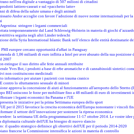
ntrano nell'era digitale a vantaggio di 507 milioni di cittadini
prodotti lattiero-caseari e sul «pacchetto latte»
nni di difesa della salute umana e degli animali
issario Andor accoglie con favore l’adozione di nuove norme internazionali per la t
mi
n Argentina: stringere i legami commerciali
adottata temporaneamente dal Land Schleswig-Holstein in materia di giochi d’azzard
estrittiva seguita negli altri Länder tedeschi
izione della Syria International Islamic Bank nell’elenco delle entità destinatarie del
le PMI europee cercano opportunità d'affari in Paraguay
menda di 1,06 miliardi di euro inflitta a Intel per aver abusato della sua posizione
 il 2007
on estingue il suo diritto alle ferie annuali retribuite
erale Yves Bot, i prodotti a base di erbe aromatiche e di cannabinoidi sintetici com
tivi non costituiscono medicinali
to informatico per aiutare i pazienti con trauma cranico
 contro lo sfruttamento sessuale di minori
ione approva la concessione di aiuti al funzionamento all'aeroporto dello Stretto (I
po BEI uniscono le forze per mobilitare fino a 48 miliardi di euro di investimenti 
rafforzare i legami economici fra Panama e l'UE
resenta le iniziative per la prima Settimana europea dello sport
ll'UE per il 2015 favorisce la crescita economica dell'Europa nonostante i vincoli fin
formare il settore dell’innovazione per sostenere la ripresa economica
erdere: la settimana UE della programmazione 11-17 ottobre 2014. Le vostre idee
la diplomazia culturale dell'UE ha bisogno di nuovo slancio
oro: il quadro strategico definisce gli obiettivi dell'UE per il periodo 2014-2020
piano francese la Commissione intensifica le azioni in materia di controllo