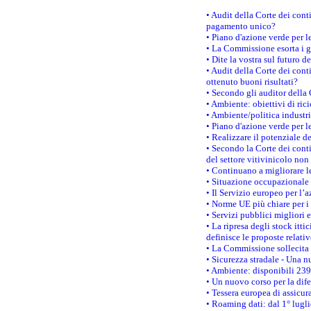
• Audit della Corte dei con
pagamento unico?
• Piano d'azione verde per 
• La Commissione esorta i go
• Dite la vostra sul futuro 
• Audit della Corte dei cont
ottenuto buoni risultati?
• Secondo gli auditor della
• Ambiente: obiettivi di ric
• Ambiente/politica industria
• Piano d'azione verde per l
• Realizzare il potenziale d
• Secondo la Corte dei conti
del settore vitivinicolo no
• Continuano a migliorare l
• Situazione occupazionale 
• Il Servizio europeo per l’
• Norme UE più chiare per 
• Servizi pubblici migliori 
• La ripresa degli stock it
definisce le proposte relativ
• La Commissione sollecita 
• Sicurezza stradale - Una 
• Ambiente: disponibili 239
• Un nuovo corso per la dif
• Tessera europea di assicur
• Roaming dati: dal 1° lugli