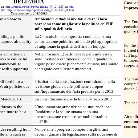
DELL’ARIA
Environ
o da:
http://europa.eu/rapid/press-release_IP-12-1337_en.htm
improve
to da:
http://europa.eu/rapid/press-release_IP-12-1337_it.htm
Data documento: 11-12-2012
on on how to
Ambiente: i cittadini invitati a dare il loro
The Eur
parere su come migliorare la politica dell’UE
consulta
sulla qualità dell’aria
quality 
lding a public
La Commissione europea sta conducendo una
improve air quality
consultazione pubblica sul modo più appropriato
For the 
di migliorare la qualità dell’aria in Europa.
invited 
sted parties are
Nelle prossime 12 settimane le parti interessate
full imp
ays to ensure full
sono invitate a esprimersi su come il quadro in
to impro
framework, to
vigore possa essere pienamente attuato, migliorato
supporti
t with supporting
e integrato con ulteriori interventi.
The resu
ill feed into a
I risultati della consultazione confluiranno nella
comprehe
s air policies due
revisione globale delle politiche europee
due in 
sull’inquinamento dell’aria prevista per il 2013.
4 March 2013.
La consultazione è aperta fino al 4 marzo 2013.
The cons
threats to the
L’inquinamento atmosferico e i suoi rischi per
ontinue to be a
l’ambiente e la salute umana sono una
preoccupazione costante per molti cittadini
Air poll
dell’UE.
environ
concern 
ades resulting from
Nonostante i progressi compiuti negli ultimi
llutants such as
decenni grazie alla legislazione sulla riduzione di