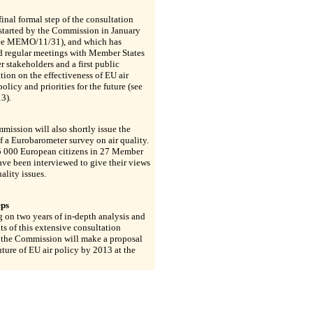
e final formal step of the consultation
started by the Commission in January
ee MEMO/11/31), and which has
d regular meetings with Member States
r stakeholders and a first public
tion on the effectiveness of EU air
policy and priorities for the future (see
3).
ission will also shortly issue the
of a Eurobarometer survey on air quality.
 000 European citizens in 27 Member
ave been interviewed to give their views
uality issues.
eps
 on two years of in-depth analysis and
lts of this extensive consultation
, the Commission will make a proposal
uture of EU air policy by 2013 at the