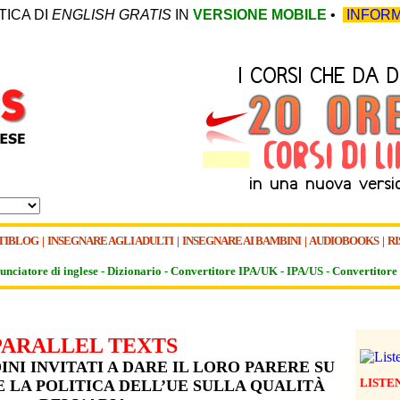
TICA DI
ENGLISH GRATIS
IN
VERSIONE MOBILE
•
INFORM
TIBLOG
|
INSEGNARE AGLI ADULTI
|
INSEGNARE AI BAMBINI
|
AUDIOBOOKS
|
RI
unciatore di inglese -
Dizionario -
Convertitore IPA/UK
-
IPA/US
-
Convertitore 
PARALLEL TEXTS
INI INVITATI A DARE IL LORO PARERE SU
LISTE
LA POLITICA DELL’UE SULLA QUALITÀ