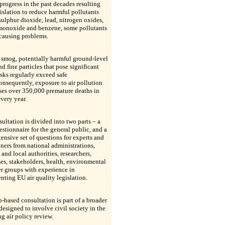
progress in the past decades resulting
islation to reduce harmful pollutants
sulphur dioxide, lead, nitrogen oxides,
monoxide and benzene, some pollutants
l causing problems.
smog, potentially harmful ground-level
d fine particles that pose significant
isks regularly exceed safe
onsequently, exposure to air pollution
uses over 350,000 premature deaths in
very year.
ultation is divided into two parts – a
estionnaire for the general public, and a
ensive set of questions for experts and
oners from national administrations,
 and local authorities, researchers,
es, stakeholders, health, environmental
r groups with experience in
ting EU air quality legislation.
-based consultation is part of a broader
designed to involve civil society in the
 air policy review.