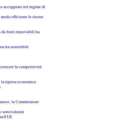
no accoppiato nel regime di
modo efficiente le risorse
a da fonti rinnovabili ha
escita sostenibile
crescere la competitività
e la ripresa economica
a
erraneo: la Commissione
o sottovalutati
 nell'UE