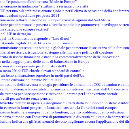
pita l'esposizione d'architettura "Made in Europe"
ter europeo in traduzione" attribuito a sessanta università
l'UE per una più ambiziosa azione globale per il clima in occasione della conferen
ccomandazioni specifiche per paese 2014
mmissione rafforza le norme sulle importazioni di agrumi dal Sud Africa
ione per contrastare la povertà a livello mondiale e promuovere lo sviluppo sosten
me strategiche europee (extract)
dell'UE in dettaglio
uropei: la Commissione risponde a "Uno di noi"
ll’Agenda digitale UE 2014: a che punto siamo?
ommissione presenta una strategia globale per aumentare la sicurezza delle fornitur
finanziare ricerca, istruzione, sostegno alle imprese e politica di coesione
rsità di risorse finanziarie ostacola la commercializzazione delle innovazioni
te nella maggior parte delle zone di balneazione in Europa
i: una sfida importante per l'industria dell'UE
o rosso 2014: l'UE chiede elevati standard di controllo
 un freno all'istruzione superiore in molti paesi dell'UE
lla prima edizione del premio Natura 2000
ommissione definisce una strategia per ridurre le emissioni di CO2 di camion e auto
scambi preferenziali non tutela pienamente gli interessi finanziari dell'UE - sostiene
ida europea per l'occupazione e ricevono il premio per l’innovazione sociale
 utili per un’estate senza pensieri
vrebbe mettere in opera gli insegnamenti tratti dallo sviluppo del Sistema d'inf
e in eccesso in futuri progetti informatici - sostiene la Corte dei conti europea.
zione territoriale europea: quattro frontiere, quattro problemi, quattro soluzioni
 cinema europeo con l'obiettivo di promuovere la diversità culturale e la competitivi
ssione indica che gli Stati membri devono migliorare ancora l’applicazione dei diri