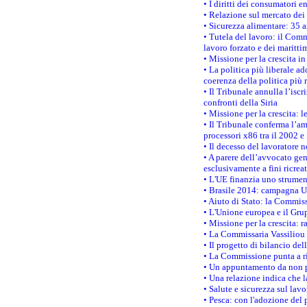
• I diritti dei consumatori e
• Relazione sul mercato dei 
• Sicurezza alimentare: 35 a
• Tutela del lavoro: il Comm
lavoro forzato e dei maritti
• Missione per la crescita i
• La politica più liberale 
coerenza della politica più r
• Il Tribunale annulla l’iscr
confronti della Siria
• Missione per la crescita: 
• Il Tribunale conferma l’am
processori x86 tra il 2002 e
• Il decesso del lavoratore n
• A parere dell’avvocato gen
esclusivamente a fini ricrea
• L'UE finanzia uno strumen
• Brasile 2014: campagna UE
• Aiuto di Stato: la Commiss
• L'Unione europea e il Grup
• Missione per la crescita: 
• La Commissaria Vassiliou p
• Il progetto di bilancio de
• La Commissione punta a ri
• Un appuntamento da non p
• Una relazione indica che 
• Salute e sicurezza sul lav
• Pesca: con l'adozione del 