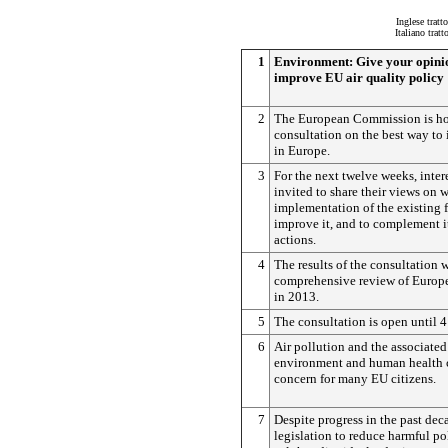
Inglese tratt
Italiano trat
1
Environment: Give your opini
improve EU air quality policy
2
The European Commission is ho
consultation on the best way to 
in Europe.
3
For the next twelve weeks, intere
invited to share their views on w
implementation of the existing 
improve it, and to complement i
actions.
4
The results of the consultation w
comprehensive review of Europe'
in 2013.
5
The consultation is open until 
6
Air pollution and the associated 
environment and human health c
concern for many EU citizens.
7
Despite progress in the past dec
legislation to reduce harmful po