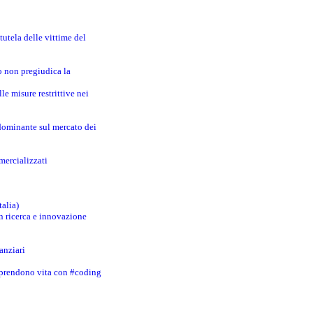
utela delle vittime del
o non pregiudica la
le misure restrittive nei
 dominante sul mercato dei
mercializzati
talia)
in ricerca e innovazione
anziari
 prendono vita con #coding