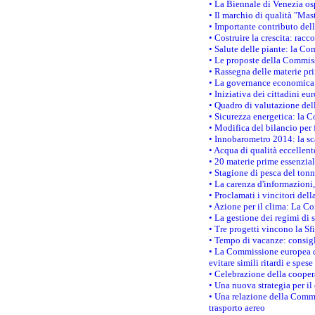
• La Biennale di Venezia os
• Il marchio di qualità "Mas
• Importante contributo del
• Costruire la crescita: ra
• Salute delle piante: la Co
• Le proposte della Commiss
• Rassegna delle materie pri
• La governance economica 
• Iniziativa dei cittadini e
• Quadro di valutazione de
• Sicurezza energetica: la C
• Modifica del bilancio per 
• Innobarometro 2014: la sca
• Acqua di qualità eccellen
• 20 materie prime essenzial
• Stagione di pesca del tonn
• La carenza d'informazioni,
• Proclamati i vincitori de
• Azione per il clima: La C
• La gestione dei regimi di 
• Tre progetti vincono la Sf
• Tempo di vacanze: consigli
• La Commissione europea do
evitare simili ritardi e spes
• Celebrazione della coopera
• Una nuova strategia per il
• Una relazione della Commi
trasporto aereo