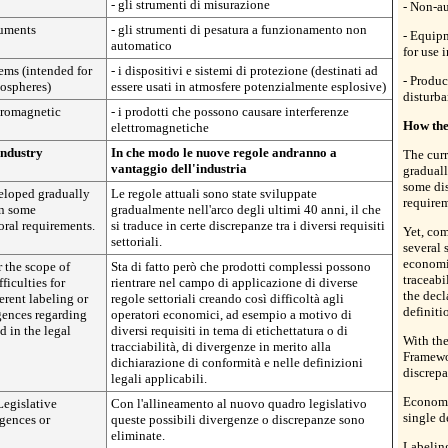
- gli strumenti di misurazione
- Non-a
ruments
- gli strumenti di pesatura a funzionamento non
- Equip
automatico
for use 
ems (intended for
- i dispositivi e sistemi di protezione (destinati ad
- Produc
mospheres)
essere usati in atmosfere potenzialmente esplosive)
disturb
ctromagnetic
- i prodotti che possono causare interferenze
How the 
elettromagnetiche
industry
In che modo le nuove regole andranno a
The cur
vantaggio dell'industria
graduall
some dis
veloped gradually
Le regole attuali sono state sviluppate
requirem
in some
gradualmente nell'arco degli ultimi 40 anni, il che
toral requirements.
si traduce in certe discrepanze tra i diversi requisiti
Yet, com
settoriali.
several s
economic
 the scope of
Sta di fatto però che prodotti complessi possono
traceabi
fficulties for
rientrare nel campo di applicazione di diverse
the decl
erent labeling or
regole settoriali creando così difficoltà agli
definiti
gences regarding
operatori economici, ad esempio a motivo di
d in the legal
diversi requisiti in tema di etichettatura o di
With th
tracciabilità, di divergenze in merito alla
Framewor
dichiarazione di conformità e nelle definizioni
discrepa
legali applicabili.
Economic
Legislative
Con l'allineamento al nuovo quadro legislativo
single d
gences or
queste possibili divergenze o discrepanze sono
eliminate.
Labeling