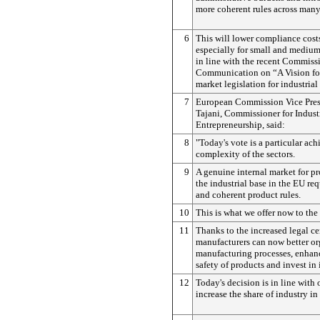
more coherent rules across many
6
This will lower compliance costs
especially for small and medium
in line with the recent Commiss
Communication on “A Vision for
market legislation for industrial
7
European Commission Vice Pres
Tajani, Commissioner for Indust
Entrepreneurship, said:
8
"Today's vote is a particular ac
complexity of the sectors.
9
A genuine internal market for p
the industrial base in the EU req
and coherent product rules.
10
This is what we offer now to the
11
Thanks to the increased legal ce
manufacturers can now better or
manufacturing processes, enhanc
safety of products and invest in
12
Today's decision is in line with 
increase the share of industry i