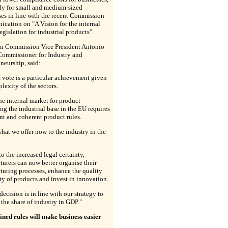
ly for small and medium-sized
ses in line with the recent Commission
cation on "A Vision for the internal
egislation for industrial products".
n Commission Vice President Antonio
Commissioner for Industry and
neurship, said:
 vote is a particular achievement given
lexity of the sectors.
e internal market for product
ng the industrial base in the EU requires
nt and coherent product rules.
what we offer now to the industry in the
o the increased legal certainty,
urers can now better organise their
uring processes, enhance the quality
ty of products and invest in innovation.
decision is in line with our strategy to
 the share of industry in GDP."
ined rules will make business easier