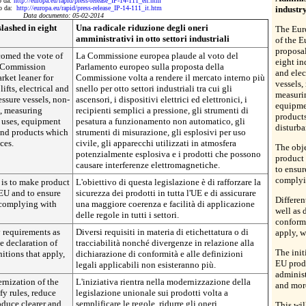
to da:
http://europa.eu/rapid/press-release_IP-14-111_en.htm
tto da:
http://europa.eu/rapid/press-release_IP-14-111_it.htm
industry
Data documento: 05-02-2014
lashed in eight
Una radicale riduzione degli oneri
The Eur
amministrativi in otto settori industriali
of the 
proposal
omed the vote of
La Commissione europea plaude al voto del
eight in
e Commission
Parlamento europeo sulla proposta della
and elec
rket leaner for
Commissione volta a rendere il mercato interno più
vessels,
ifts, electrical and
snello per otto settori industriali tra cui gli
measurin
ssure vessels, non-
ascensori, i dispositivi elettrici ed elettronici, i
equipme
, measuring
recipienti semplici a pressione, gli strumenti di
product
l uses, equipment
pesatura a funzionamento non automatico, gli
disturba
and products which
strumenti di misurazione, gli esplosivi per uso
ces.
civile, gli apparecchi utilizzati in atmosfera
The obje
potenzialmente esplosiva e i prodotti che possono
product 
causare interferenze elettromagnetiche.
to ensur
complyin
n is to make product
L'obiettivo di questa legislazione è di rafforzare la
 EU and to ensure
sicurezza dei prodotti in tutta l'UE e di assicurare
Differen
 complying with
una maggiore coerenza e facilità di applicazione
well as 
delle regole in tutti i settori.
conformi
y requirements as
Diversi requisiti in materia di etichettatura o di
apply, w
e declaration of
tracciabilità nonché divergenze in relazione alla
The init
nitions that apply,
dichiarazione di conformità e alle definizioni
EU produ
legali applicabili non esisteranno più.
administ
ernization of the
L'iniziativa rientra nella modernizzazione della
and more
fy rules, reduce
legislazione unionale sui prodotti volta a
oduce clearer and
semplificare le regole, ridurre gli oneri
This wil