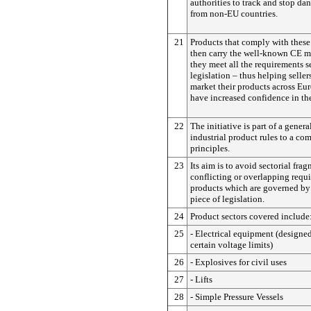
authorities to track and stop da
from non-EU countries.
21
Products that comply with these 
then carry the well-known CE m
they meet all the requirements s
legislation – thus helping seller
market their products across Eur
have increased confidence in th
22
The initiative is part of a general
industrial product rules to a co
principles.
23
Its aim is to avoid sectorial fra
conflicting or overlapping requ
products which are governed by
piece of legislation.
24
Product sectors covered include
25
- Electrical equipment (designed
certain voltage limits)
26
- Explosives for civil uses
27
- Lifts
28
- Simple Pressure Vessels