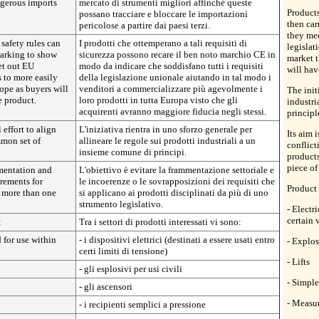
ngerous imports
mercato di strumenti migliori affinché queste
Products
possano tracciare e bloccare le importazioni
then ca
pericolose a partire dai paesi terzi.
they mee
safety rules can
I prodotti che ottemperano a tali requisiti di
legislat
arking to show
sicurezza possono recare il ben noto marchio CE in
market t
et out EU
modo da indicare che soddisfano tutti i requisiti
will hav
s to more easily
della legislazione unionale aiutando in tal modo i
ope as buyers will
venditori a commercializzare più agevolmente i
The initi
e product.
loro prodotti in tutta Europa visto che gli
industri
acquirenti avranno maggiore fiducia negli stessi.
principl
 effort to align
L'iniziativa rientra in uno sforzo generale per
Its aim 
mmon set of
allineare le regole sui prodotti industriali a un
conflict
insieme comune di principi.
product
piece of
gmentation and
L'obiettivo è evitare la frammentazione settoriale e
irements for
le incoerenze o le sovrapposizioni dei requisiti che
Product 
 more than one
si applicano ai prodotti disciplinati da più di uno
strumento legislativo.
- Electr
certain 
:
Tra i settori di prodotti interessati vi sono:
 for use within
- i dispositivi elettrici (destinati a essere usati entro
- Explos
certi limiti di tensione)
- Lifts
- gli esplosivi per usi civili
- Simple
- gli ascensori
- Measu
- i recipienti semplici a pressione