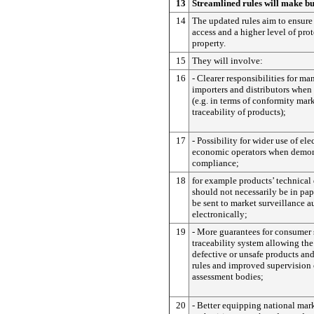
13
Streamlined rules will make bu
14
The updated rules aim to ensure
access and a higher level of prot
property.
15
They will involve:
16
- Clearer responsibilities for ma
importers and distributors when 
(e.g. in terms of conformity mar
traceability of products);
17
- Possibility for wider use of el
economic operators when demon
compliance;
18
for example products’ technica
should not necessarily be in pa
be sent to market surveillance a
electronically;
19
- More guarantees for consumer 
traceability system allowing the
defective or unsafe products and
rules and improved supervision
assessment bodies;
20
- Better equipping national mar