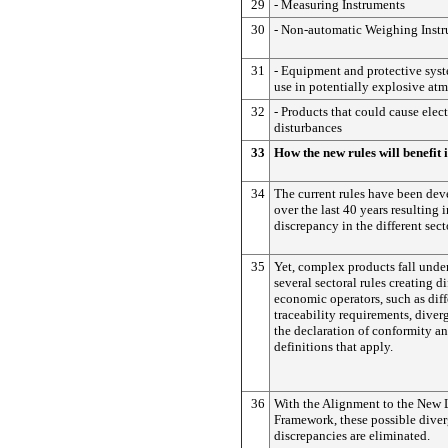
29
- Measuring Instruments
30
- Non-automatic Weighing Inst
31
- Equipment and protective syst
use in potentially explosive at
32
- Products that could cause ele
disturbances
33
How the new rules will benefit 
34
The current rules have been de
over the last 40 years resulting 
discrepancy in the different sec
35
Yet, complex products fall under
several sectoral rules creating di
economic operators, such as diff
traceability requirements, diver
the declaration of conformity an
definitions that apply.
36
With the Alignment to the New 
Framework, these possible diver
discrepancies are eliminated.