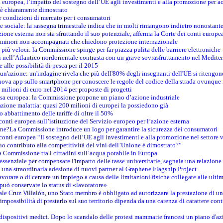
 europea, l’impatto del sostegno dell’UE agli investimenti e alla promozione per ac
n è chiaramente dimostrato
e condizioni di mercato per i consumatori
e sociale: la rassegna trimestrale indica che in molti rimangono indietro nonostant
azione esterna non sta sfruttando il suo potenziale, afferma la Corte dei conti europe
i minori non accompagnati che chiedono protezione internazionale
e più veloci: la Commissione spinge per far piazza pulita delle barriere elettroniche
tici nell’Atlantico nordorientale contrasta con un grave sovrasfruttamento nel Medit
e alle possibilità di pesca per il 2015
un'azione: un'indagine rivela che più dell'80% degli insegnanti dell'UE si ritengon
nuova app sullo smartphone per conoscere le regole del codice della strada ovunque
 milioni di euro nel 2014 per proposte di progetti
esa europea: la Commissione propone un piano d’azione industriale
azione malattia: quasi 200 milioni di europei la possiedono già
o abbattimento delle tariffe di oltre il 50%
conti europea sull’istituzione del Servizio europeo per l’azione esterna
ine?La Commissione introduce un logo per garantire la sicurezza dei consumatori
conti europea “Il sostegno dell’UE agli investimenti e alla promozione nel settore v
uo contributo alla competitività dei vini dell’Unione è dimostrato?”
 Commissione tra i cittadini sull’acqua potabile in Europa
è essenziale per compensare l'impatto delle tasse universitarie, segnala una relazione
na straordinaria adesione di nuovi partner al Graphene Flagship Project
vorare o di cercare un impiego a causa delle limitazioni fisiche collegate alle ultim
può conservare lo status di «lavoratore»
le Cruz Villalón, uno Stato membro è obbligato ad autorizzare la prestazione di un
mpossibilità di prestarlo sul suo territorio dipenda da una carenza di carattere cont
i dispositivi medici. Dopo lo scandalo delle protesi mammarie francesi un piano d'azi