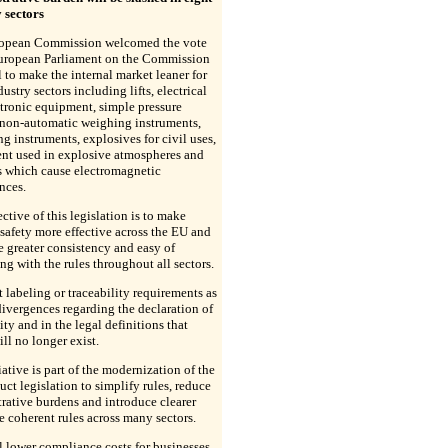
 sectors
opean Commission welcomed the vote
European Parliament on the Commission
 to make the internal market leaner for
dustry sectors including lifts, electrical
tronic equipment, simple pressure
 non-automatic weighing instruments,
g instruments, explosives for civil uses,
nt used in explosive atmospheres and
s which cause electromagnetic
nces.
ctive of this legislation is to make
safety more effective across the EU and
e greater consistency and easy of
g with the rules throughout all sectors.
t labeling or traceability requirements as
divergences regarding the declaration of
ty and in the legal definitions that
ill no longer exist.
iative is part of the modernization of the
ct legislation to simplify rules, reduce
rative burdens and introduce clearer
 coherent rules across many sectors.
l lower compliance costs for businesses,