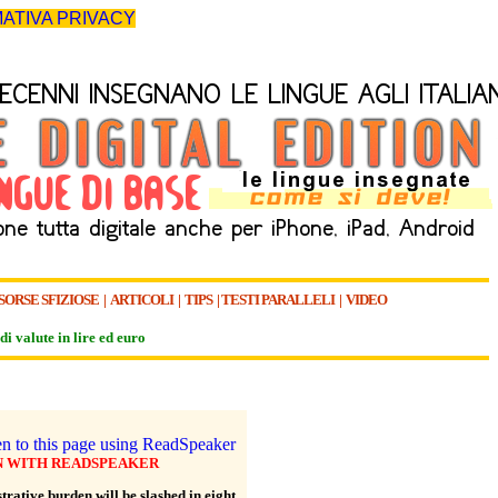
ATIVA PRIVACY
SORSE SFIZIOSE
|
ARTICOLI
|
TIPS
|
TESTI PARALLELI
|
VIDEO
di valute in lire ed euro
N WITH READSPEAKER
rative burden will be slashed in eight