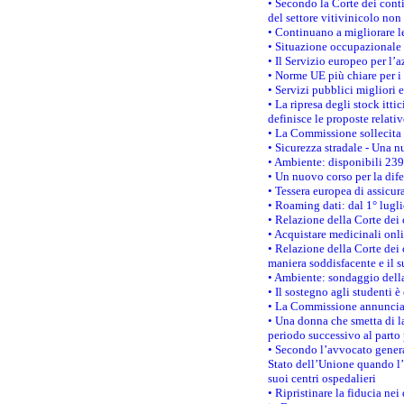
• Secondo la Corte dei conti
del settore vitivinicolo no
• Continuano a migliorare l
• Situazione occupazionale 
• Il Servizio europeo per l’
• Norme UE più chiare per 
• Servizi pubblici migliori 
• La ripresa degli stock it
definisce le proposte relativ
• La Commissione sollecita 
• Sicurezza stradale - Una 
• Ambiente: disponibili 239
• Un nuovo corso per la dif
• Tessera europea di assicur
• Roaming dati: dal 1° lugli
• Relazione della Corte dei 
• Acquistare medicinali onl
• Relazione della Corte dei 
maniera soddisfacente e il s
• Ambiente: sondaggio della
• Il sostegno agli studenti 
• La Commissione annuncia u
• Una donna che smetta di la
periodo successivo al parto 
• Secondo l’avvocato genera
Stato dell’Unione quando l’i
suoi centri ospedalieri
• Ripristinare la fiducia ne