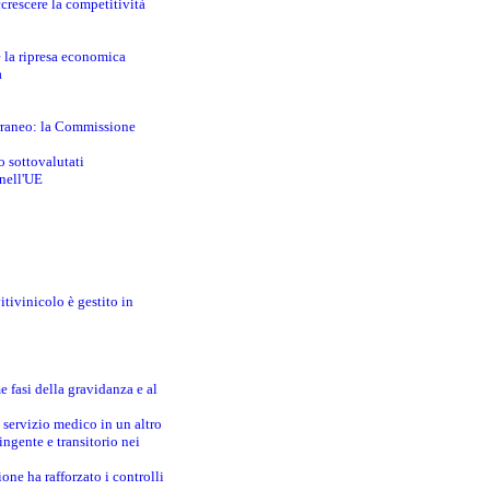
crescere la competitività
e la ripresa economica
a
erraneo: la Commissione
o sottovalutati
 nell'UE
itivinicolo è gestito in
e fasi della gravidanza e al
 servizio medico in un altro
ingente e transitorio nei
one ha rafforzato i controlli