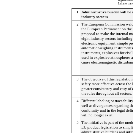
Inglese trat
Italiano tra
1
Administrative burden will be s
industry sectors
2
The European Commission welc
the European Parliament on th
proposal to make the internal ma
eight industry sectors including l
electronic equipment, simple pre
automatic weighing instruments
instruments, explosives for civi
used in explosive atmospheres 
cause electromagnetic disturban
3
The objective of this legislatio
safety more effective across the
greater consistency and easy of
the rules throughout all sectors.
4
Different labeling or traceabilit
well as divergences regarding th
conformity and in the legal defi
will no longer exist.
5
The initiative is part of the mod
EU product legislation to simpli
administrative burdens and intr