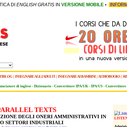
TICA DI
ENGLISH GRATIS
IN
VERSIONE MOBILE
•
INFORM
TIBLOG
|
INSEGNARE AGLI ADULTI
|
INSEGNARE AI BAMBINI
|
AUDIOBOOKS
|
RI
unciatore di inglese -
Dizionario -
Convertitore IPA/UK
-
IPA/US
-
Convertitore 
PARALLEL TEXTS
ZIONE DEGLI ONERI AMMINISTRATIVI IN
LISTE
O SETTORI INDUSTRIALI
Administ