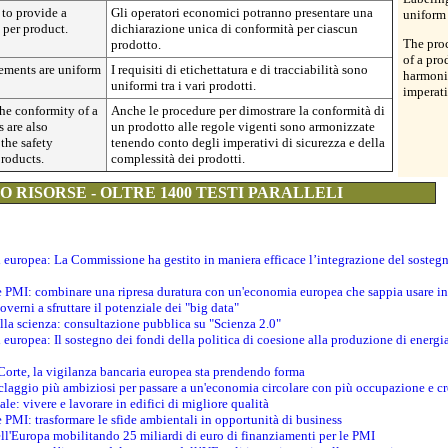
to provide a
Gli operatori economici potranno presentare una
uniform 
 per product.
dichiarazione unica di conformità per ciascun
The pro
prodotto.
of a pro
rements are uniform
I requisiti di etichettatura e di tracciabilità sono
harmonis
uniformi tra i vari prodotti.
imperati
he conformity of a
Anche le procedure per dimostrare la conformità di
s are also
un prodotto alle regole vigenti sono armonizzate
the safety
tenendo conto degli imperativi di sicurezza e della
roducts.
complessità dei prodotti.
 RISORSE - OLTRE 1400 TESTI PARALLELI
ti europea: La Commissione ha gestito in maniera efficace l’integrazione del sosteg
le PMI: combinare una ripresa duratura con un'economia europea che sappia usare in 
verni a sfruttare il potenziale dei "big data"
della scienza: consultazione pubblica su "Scienza 2.0"
i europea: Il sostegno dei fondi della politica di coesione alla produzione di energi
 Corte, la vigilanza bancaria europea sta prendendo forma
iclaggio più ambiziosi per passare a un'economia circolare con più occupazione e cr
le: vivere e lavorare in edifici di migliore qualità
e PMI: trasformare le sfide ambientali in opportunità di business
ell'Europa mobilitando 25 miliardi di euro di finanziamenti per le PMI