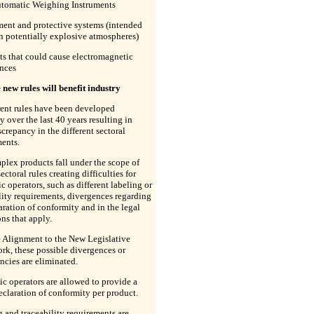
utomatic Weighing Instruments
ment and protective systems (intended
in potentially explosive atmospheres)
ts that could cause electromagnetic
ances
new rules will benefit industry
rent rules have been developed
y over the last 40 years resulting in
crepancy in the different sectoral
ents.
plex products fall under the scope of
ectoral rules creating difficulties for
 operators, such as different labeling or
lity requirements, divergences regarding
aration of conformity and in the legal
ons that apply.
e Alignment to the New Legislative
k, these possible divergences or
ncies are eliminated.
 operators are allowed to provide a
eclaration of conformity per product.
 and traceability requirements are