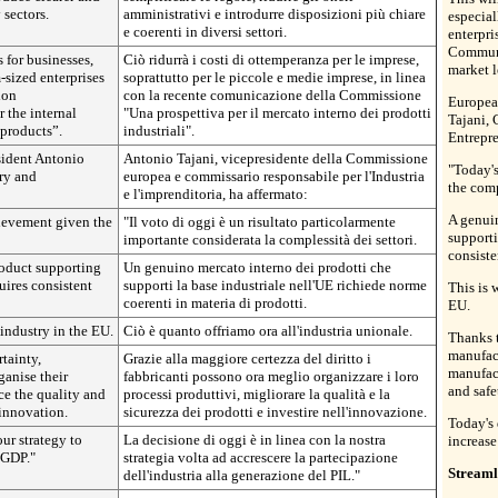
 sectors.
amministrativi e introdurre disposizioni più chiare
especial
e coerenti in diversi settori.
enterpri
Communi
 for businesses,
Ciò ridurrà i costi di ottemperanza per le imprese,
market l
-sized enterprises
soprattutto per le piccole e medie imprese, in linea
ion
con la recente comunicazione della Commissione
Europea
 the internal
"Una prospettiva per il mercato interno dei prodotti
Tajani, 
 products”.
industriali".
Entrepre
ident Antonio
Antonio Tajani, vicepresidente della Commissione
"Today's
ry and
europea e commissario responsabile per l'Industria
the comp
e l'imprenditoria, ha affermato:
A genuin
hievement given the
"Il voto di oggi è un risultato particolarmente
supporti
importante considerata la complessità dei settori.
consiste
roduct supporting
Un genuino mercato interno dei prodotti che
uires consistent
supporti la base industriale nell'UE richiede norme
This is 
coerenti in materia di prodotti.
EU.
 industry in the EU.
Ciò è quanto offriamo ora all'industria unionale.
Thanks t
manufact
rtainty,
Grazie alla maggiore certezza del diritto i
manufact
ganise their
fabbricanti possono ora meglio organizzare i loro
and safe
e the quality and
processi produttivi, migliorare la qualità e la
 innovation.
sicurezza dei prodotti e investire nell'innovazione.
Today's 
our strategy to
La decisione di oggi è in linea con la nostra
increase
n GDP."
strategia volta ad accrescere la partecipazione
Streaml
dell'industria alla generazione del PIL."