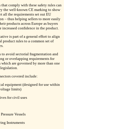
 that comply with these safety rules can
rry the well-known CE marking to show
t all the requirements set out EU
ion – thus helping sellers to more easily
heir products across Europe as buyers
e increased confidence in the product.
ative is part of a general effort to align
al product rules to a common set of
es.
is to avoid sectorial fragmentation and
ing or overlapping requirements for
s which are governed by more than one
 legislation.
sectors covered include:
ical equipment (designed for use within
voltage limits)
ives for civil uses
 Pressure Vessels
ring Instruments