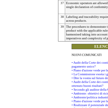
37
Economic operators are allowed 
single declaration of conformity
38
Labeling and traceability requi
across products.
39
The procedures to demonstrate t
product with the applicable rule
harmonised taking into account 
imperatives and complexity of p
ELENCO
NUOVI COMUNICATI
• Audit della Corte dei con
pagamento unico?
• Piano d'azione verde per 
• La Commissione esorta i go
• Dite la vostra sul futuro 
• Audit della Corte dei cont
ottenuto buoni risultati?
• Secondo gli auditor della
• Ambiente: obiettivi di ric
• Ambiente/politica industria
• Piano d'azione verde per l
• Realizzare il potenziale d