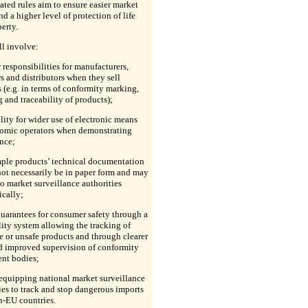
ted rules aim to ensure easier market
nd a higher level of protection of life
erty.
l involve:
r responsibilities for manufacturers,
s and distributors when they sell
 (e.g. in terms of conformity marking,
g and traceability of products);
ility for wider use of electronic means
nomic operators when demonstrating
nce;
mple products’ technical documentation
ot necessarily be in paper form and may
to market surveillance authorities
ically;
uarantees for consumer safety through a
lity system allowing the tracking of
e or unsafe products and through clearer
d improved supervision of conformity
ent bodies;
 equipping national market surveillance
ies to track and stop dangerous imports
n-EU countries.