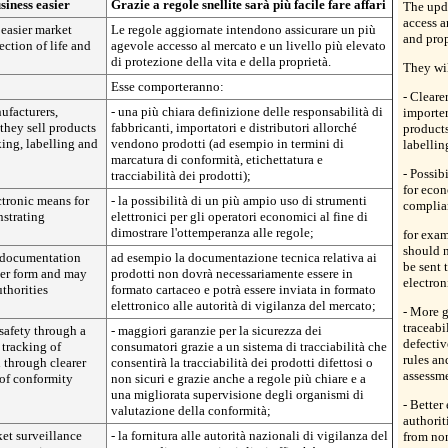
siness easier
Grazie a regole snellite sarà più facile fare affari
The upda
access a
 easier market
Le regole aggiornate intendono assicurare un più
and prop
ection of life and
agevole accesso al mercato e un livello più elevato
di protezione della vita e della proprietà.
They wil
Esse comporteranno:
- Cleare
nufacturers,
- una più chiara definizione delle responsabilità di
importer
they sell products
fabbricanti, importatori e distributori allorché
products
king, labelling and
vendono prodotti (ad esempio in termini di
labellin
marcatura di conformità, etichettatura e
- Possib
tracciabilità dei prodotti);
for eco
ectronic means for
- la possibilità di un più ampio uso di strumenti
complia
strating
elettronici per gli operatori economici al fine di
dimostrare l'ottemperanza alle regole;
for exa
should n
l documentation
ad esempio la documentazione tecnica relativa ai
be sent 
per form and may
prodotti non dovrà necessariamente essere in
electron
uthorities
formato cartaceo e potrà essere inviata in formato
elettronico alle autorità di vigilanza del mercato;
- More g
traceabi
safety through a
- maggiori garanzie per la sicurezza dei
defectiv
 tracking of
consumatori grazie a un sistema di tracciabilità che
rules an
 through clearer
consentirà la tracciabilità dei prodotti difettosi o
assessm
 of conformity
non sicuri e grazie anche a regole più chiare e a
una migliorata supervisione degli organismi di
- Better
valutazione della conformità;
authorit
ket surveillance
- la fornitura alle autorità nazionali di vigilanza del
from no