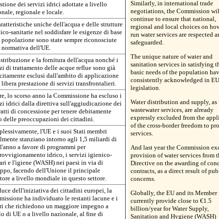
Similarly, in international trade
stione dei servizi idrici adottate a livello
negotiations, the Commission wil
nale, regionale e locale.
continue to ensure that national,
ratteristiche uniche dell'acqua e delle strutture
regional and local choices on ho
ico-sanitarie nel soddisfare le esigenze di base
run water services are respected a
a popolazione sono state sempre riconosciute
safeguarded.
 normativa dell'UE.
The unique nature of water and
stribuzione e la fornitura dell'acqua nonché i
sanitation services in satisfying t
zi di trattamento delle acque reflue sono già
basic needs of the population ha
citamente esclusi dall'ambito di applicazione
consistently acknowledged in E
 libera prestazione di servizi transfrontalieri.
legislation.
re, lo scorso anno la Commissione ha escluso i
Water distribution and supply, as 
zi idrici dalla direttiva sull'aggiudicazione dei
wastewater services, are already
atti di concessione per tenere debitamente
expressly excluded from the appl
 delle preoccupazioni dei cittadini.
of the cross-border freedom to pr
lessivamente, l'UE e i suoi Stati membri
services.
lmente stanziano intorno agli 1,5 miliardi di
l'anno a favore di programmi per
And last year the Commission ex
rovvigionamento idrico, i servizi igienico-
provision of water services from t
ari e l'igiene (WASH) nei paesi in via di
Directive on the awarding of con
ppo, facendo dell'Unione il principale
contracts, as a direct result of pub
ore a livello mondiale in questo settore.
concerns.
luce dell'iniziativa dei cittadini europei, la
Globally, the EU and its Member 
ssione ha individuato le restanti lacune e i
currently provide close to €1.5
ori che richiedono un maggiore impegno a
billion/year for Water Supply,
lo di UE o a livello nazionale, al fine di
Sanitation and Hygiene (WASH)