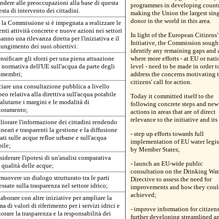
ndere alle preoccupazioni alla base di questa
programmes in developing countr
esta di intervento dei cittadini.
making the Union the largest sin
donor in the world in this area.
la Commissione si è impegnata a realizzare le
nti attività concrete e nuove azioni nei settori
In light of the European Citizens'
anno una rilevanza diretta per l'iniziativa e il
Initiative, the Commission sought
ungimento dei suoi obiettivi:
identify any remaining gaps and 
ensificare gli sforzi per una piena attuazione
where more efforts - at EU or nati
 normativa dell'UE sull'acqua da parte degli
level - need to be made in order t
i membri;
address the concerns motivating t
citizens' call for action.
ciare una consultazione pubblica a livello
eo relativa alla direttiva sull'acqua potabile
Today it committed itself to the
alutarne i margini e le modalità di
following concrete steps and new
ioramento;
actions in areas that are of direct
relevance to the initiative and its
liorare l'informazione dei cittadini rendendo
ineari e trasparenti la gestione e la diffusione
- step up efforts towards full
ati sulle acque reflue urbane e sull'acqua
implementation of EU water legis
ile;
by Member States;
siderare l'ipotesi di un'analisi comparativa
- launch an EU-wide public
 qualità delle acque;
consultation on the Drinking Wat
muovere un dialogo strutturato tra le parti
Directive to assess the need for
essate sulla trasparenza nel settore idrico;
improvements and how they coul
achieved;
laborare con altre iniziative per ampliare la
 di valori di riferimento per i servizi idrici e
- improve information for citizen
orare la trasparenza e la responsabilità dei
further developing streamlined a