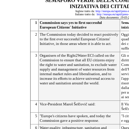
SEMAFORO VERDE DELLA COMM
INIZIATIVA DEI CITTA
Inglese tratto da:
http://europa.eu/rapid/press
Italiano tratto da:
http://europa.eu/rapid/pres
Data documento: 19-03-
1
Commission says yes to first successful
Sema
European Citizens' Initiative
inizi
2
The Commission today decided to react positively
Oggi
to the first ever successful European Citizens'
quadr
Initiative, in those areas where it is able to act.
dei 
suffi
3
Organisers of the Right2Water ECI called on the
Gli o
Commission to ensure that all EU citizens enjoy
dirit
the right to water and sanitation, to exclude water
Commi
supply and management of water resources from
dell'
internal market rules and liberalisation, and to
servi
increase its efforts to achieve universal access to
l'app
water and sanitation around the world.
risor
dalla
per a
ai se
4
Vice-President Maroš Šefčovič said:
Il V
Šefčo
5
"Europe's citizens have spoken, and today the
"I ci
Commission gave a positive response.
e og
6
Water quality, infrastructure, sanitation and
Quest