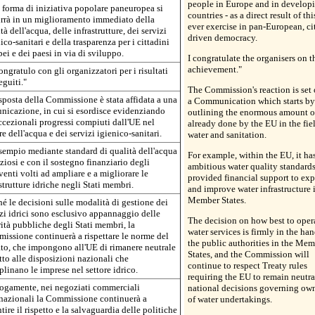
people in Europe and in develop
 forma di iniziativa popolare paneuropea si
countries - as a direct result of this
urrà in un miglioramento immediato della
ever exercise in pan-European, ci
tà dell'acqua, delle infrastrutture, dei servizi
driven democracy.
ico-sanitari e della trasparenza per i cittadini
ei e dei paesi in via di sviluppo.
I congratulate the organisers on t
achievement."
ngratulo con gli organizzatori per i risultati
guiti."
The Commission's reaction is set 
sposta della Commissione è stata affidata a una
a Communication which starts by
nicazione, in cui si esordisce evidenziando
outlining the enormous amount o
ccezionali progressi compiuti dall'UE nel
already done by the EU in the fie
re dell'acqua e dei servizi igienico-sanitari.
water and sanitation.
sempio mediante standard di qualità dell'acqua
For example, within the EU, it has
iosi e con il sostegno finanziario degli
ambitious water quality standards
venti volti ad ampliare e a migliorare le
provided financial support to ex
strutture idriche negli Stati membri.
and improve water infrastructure 
Member States.
é le decisioni sulle modalità di gestione dei
zi idrici sono esclusivo appannaggio delle
The decision on how best to oper
ità pubbliche degli Stati membri, la
water services is firmly in the han
issione continuerà a rispettare le norme del
the public authorities in the Mem
ato, che impongono all'UE di rimanere neutrale
States, and the Commission will
tto alle disposizioni nazionali che
continue to respect Treaty rules
plinano le imprese nel settore idrico.
requiring the EU to remain neutra
ogamente, nei negoziati commerciali
national decisions governing ow
rnazionali la Commissione continuerà a
of water undertakings.
tire il rispetto e la salvaguardia delle politiche