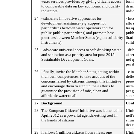
water services providers by giving citizens access
forni
to comparable data on key economic and quality
di ac
indicators;
indic
24
- stimulate innovative approaches for
- inc
development assistance (e.g. support for
allo 
partnerships between water operators and for
tra o
public-public partnerships) and promote best
pubbl
practices between Member States (e.g.on solidarity
Stati
instruments);
solid
25
- advocate universal access to safe drinking water
- dif
and sanitation as a priority area for post-2015
ai se
Sustainable Development Goals;
nel q
per i
26
- finally, invite the Member States, acting within
- e i
their own competences, to take account of the
delle
concerns raised by citizens through this initiative
preoc
and encourage them to step up their efforts to
inizi
guarantee the provision of safe, clean and
per g
affordable water to all.
sicur
27
Background
Cont
28
The European Citizens' Initiative was launched in
L'ini
April 2012 as a powerful agenda-setting tool in
nell'
the hands of citizens.
stru
dei c
29
It allows 1 million citizens from at least one
L'ini