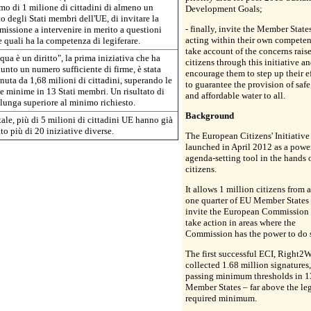
mo di 1 milione di cittadini di almeno un
Development Goals;
o degli Stati membri dell'UE, di invitare la
- finally, invite the Member States
issione a intervenire in merito a questioni
acting within their own competen
e quali ha la competenza di legiferare.
take account of the concerns rais
qua è un diritto", la prima iniziativa che ha
citizens through this initiative a
unto un numero sufficiente di firme, è stata
encourage them to step up their ef
nuta da 1,68 milioni di cittadini, superando le
to guarantee the provision of safe
e minime in 13 Stati membri. Un risultato di
and affordable water to all.
lunga superiore al minimo richiesto.
Background
tale, più di 5 milioni di cittadini UE hanno già
to più di 20 iniziative diverse.
The European Citizens' Initiative
launched in April 2012 as a powe
agenda-setting tool in the hands 
citizens.
It allows 1 million citizens from a
one quarter of EU Member States 
invite the European Commission 
take action in areas where the
Commission has the power to do 
The first successful ECI, Right2W
collected 1.68 million signatures,
passing minimum thresholds in 1
Member States – far above the le
required minimum.