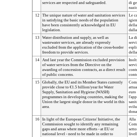
services are respected and safeguarded.
di ge
nazio
12
The unique nature of water and sanitation services
Le ca
in satisfying the basic needs of the population
igien
have been consistently acknowledged in EU
dell
legislation.
dalla
13
Water distribution and supply, as well as
La di
wastewater services, are already expressly
servi
excluded from the application of the cross-border
espli
freedom to provide services.
della
14
And last year the Commission excluded provision
Inolt
of water services from the Directive on the
servi
awarding of concession contracts, as a direct result
contr
of public concerns.
conto
15
Globally, the EU and its Member States currently
Comp
provide close to €1.5 billion/year for Water
attua
Supply, Sanitation and Hygiene (WASH)
euro 
programmes in developing countries, making the
l'app
Union the largest single donor in the world in this
sanit
area.
svilu
donat
16
In light of the European Citizens' Initiative, the
Alla 
Commission sought to identify any remaining
Commi
gaps and areas where more efforts - at EU or
sett
national level - need to be made in order to
livel