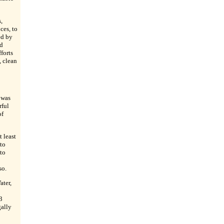
,
ces, to
ed by
nd
forts
, clean
 was
rful
of
t least
to
to
so.
ater,
3
gally