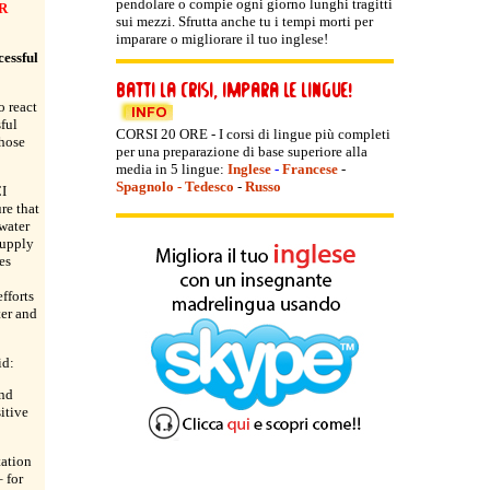
pendolare o compie ogni giorno lunghi tragitti
R
sui mezzi. Sfrutta anche tu i tempi morti per
imparare o migliorare il tuo inglese!
cessful
 react
sful
CORSI 20 ORE - I corsi di lingue più completi
those
per una preparazione di base superiore alla
media in 5 lingue:
Inglese
-
Francese
-
Spagnolo
-
Tedesco
-
Russo
I
re that
 water
supply
es
efforts
ter and
id:
and
itive
tation
 for