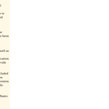
l
w to
nd
he
ve been
U
well as
ication
ovide
cluded
he
cession
lic
States