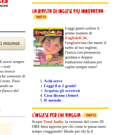
Leggi gratis online il
primo numero di
English4Life
,
l'anglorivista che mette il
turbo al tuo inglese,
l'unica con pronuncia
guidata e doppia
 di avere sempre
traduzione italiana per
i testi
capire sempre tutto!
nno invece
 che consente di
l testo. Puoi
A chi serve
ccando su
Leggi il n. 1 gratis!
a fianco del
Acquista gli arretrati
Cosa dicono i lettori
Il metodo
Scopri
Total Audio
, la versione del
corso 20
ORE fatta apposta per chi come te passa tanto
tempo viaggiando! Ideale per chi fa il