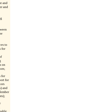
nt and
er and
ng
tween
he
ves to
 for
of
g
a on
ors;
 for
ort for
tors
s) and
 Member
ts);
e
a
nable