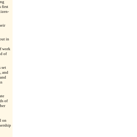
ing
 first
tizen-
heir
out in
f work
ld of
 set
, and
pand
in
ate
ds of
ber
l on
nership