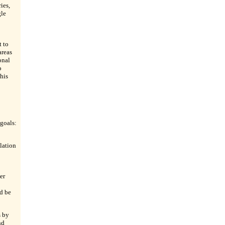
ies,
gle
 to
areas
onal
o
his
 goals:
lation
er
d be
s by
nd