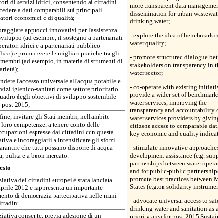
tori di servizi idrici, consentendo ai cittadini
more transparent data manageme
cedere a dati comparabili sui principali
dissemination for urban wastewat
atori economici e di qualità;
drinking water;
oraggiare approcci innovativi per l'assistenza
- explore the idea of benchmarki
sviluppo (ad esempio, il sostegno a partenariati
water quality;
peratori idrici e a partenariati pubblico-
ico) e promuovere le migliori pratiche tra gli
- promote structured dialogue be
 membri (ad esempio, in materia di strumenti di
stakeholders on transparency in t
arietà);
water sector;
endere l'accesso universale all'acqua potabile e
- co-operate with existing initiati
rvizi igienico-sanitari come settore prioritario
provide a wider set of benchmarks
uadro degli obiettivi di sviluppo sostenibile
water services, improving the
l post 2015;
transparency and accountability 
nfine, invitare gli Stati membri, nell'ambito
water services providers by givin
 loro competenze, a tenere conto delle
citizens access to comparable dat
cupazioni espresse dai cittadini con questa
key economic and quality indicat
ativa e incoraggiarli a intensificare gli sforzi
arantire che tutti possano disporre di acqua
- stimulate innovative approaches
a, pulita e a buon mercato.
development assistance (e.g. supp
partnerships between water opera
esto
and for public-public partnership
promote best practices between
ziativa dei cittadini europei è stata lanciata
States (e.g.on solidarity instrumen
aprile 2012 e rappresenta un importante
mento di democrazia partecipativa nelle mani
- advocate universal access to saf
ittadini.
drinking water and sanitation as 
ziativa consente, previa adesione di un
priority area for post-2015 Sustai