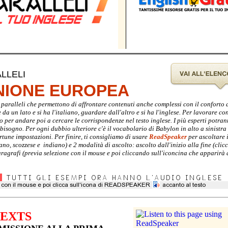
LLELI
UNIONE EUROPEA
sti paralleli che permettono di affrontare contenuti anche complessi con il conforto
a un lato e si ha l'italiano, guardare dall'altro e si ha l'inglese. Per lavorare con 
no per andare poi a cercare le corrispondenze nel testo inglese. I più esperti potra
i bisogno. Per ogni dubbio ulteriore c'è il vocabolario di Babylon in alto a sinistra
rtune impostazioni. Per finire, ti consigliamo di usare
ReadSpeaker
per ascoltare i
ano, scozzese e indiano) e 2 modalità di ascolto: ascolto dall'inizio alla fine (cli
agrafi (previa selezione con il mouse e poi cliccando sull'iconcina che apparirà 
TEXTS