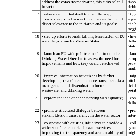
address the concerns motivating this citizens' call
rispo
for action.
richi
17
Today it committed itself to the following
Oggi 
concrete steps and new actions in areas that are of
segue
direct relevance to the initiative and its goals:
che h
raggi
18
- step up efforts towards full implementation of EU
- int
water legislation by Member States;
della
Stat
19
- launch an EU-wide public consultation on the
- lan
Drinking Water Directive to assess the need for
europ
improvements and how they could be achieved;
per v
migl
20
- improve information for citizens by further
- mig
developing streamlined and more transparent data
più l
management and dissemination for urban
dei d
wastewater and drinking water;
potab
21
- explore the idea of benchmarking water quality;
- con
della
22
- promote structured dialogue between
- pro
stakeholders on transparency in the water sector;
inter
23
- co-operate with existing initiatives to provide a
- col
wider set of benchmarks for water services,
gamma
improving the transparency and accountability of
migli