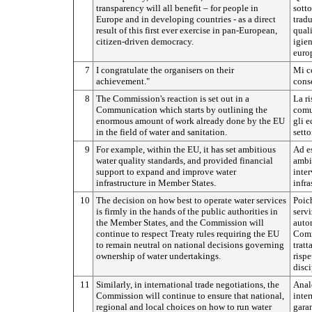
transparency will all benefit – for people in
sotto
Europe and in developing countries - as a direct
trad
result of this first ever exercise in pan-European,
quali
citizen-driven democracy.
igien
europ
7
I congratulate the organisers on their
Mi co
achievement."
conse
8
The Commission's reaction is set out in a
La ri
Communication which starts by outlining the
comu
enormous amount of work already done by the EU
gli e
in the field of water and sanitation.
setto
9
For example, within the EU, it has set ambitious
Ad e
water quality standards, and provided financial
ambiz
support to expand and improve water
inter
infrastructure in Member States.
infra
10
The decision on how best to operate water services
Poich
is firmly in the hands of the public authorities in
servi
the Member States, and the Commission will
autor
continue to respect Treaty rules requiring the EU
Comm
to remain neutral on national decisions governing
tratt
ownership of water undertakings.
rispe
disci
11
Similarly, in international trade negotiations, the
Anal
Commission will continue to ensure that national,
inte
regional and local choices on how to run water
garan