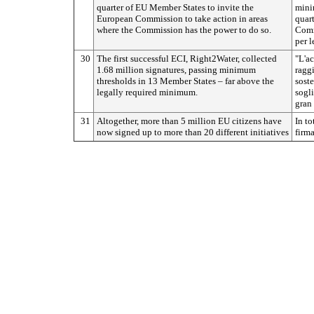
quarter of EU Member States to invite the
mini
European Commission to take action in areas
quart
where the Commission has the power to do so.
Comm
per l
30
The first successful ECI, Right2Water, collected
"L'ac
1.68 million signatures, passing minimum
raggi
thresholds in 13 Member States – far above the
soste
legally required minimum.
sogli
gran 
31
Altogether, more than 5 million EU citizens have
In to
now signed up to more than 20 different initiatives
firma