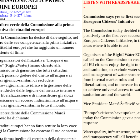
ISSIONE ALLA PRIMA
LISTEN WITH READSPEAKE
DINI EUROPEI
•
-release_IP-14-277_en.htm
s-release_IP-14-277_it.htm
Commission says yes to first suc
2014
European Citizens' Initiative
foro verde della Commissione alla prima
ativa dei cittadini europei
The Commission today decided to
positively to the first ever succes
 la Commissione ha deciso di dare seguito, nel
European Citizens' Initiative, in 
o delle sue competenze, alla prima iniziativa
areas where it is able to act.
cittadini europei che ha raggiunto un numero
ciente di firme.
Organisers of the Right2Water EC
called on the Commission to ensu
rganizzatori dell'iniziativa "L'acqua è un
all EU citizens enjoy the right to
to" (Right2Water) hanno chiesto alla
and sanitation, to exclude water 
ssione di garantire che tutti i cittadini
and management of water resourc
UE possano godere del diritto all'acqua e ai
from internal market rules and
zi igienico-sanitari, di escludere
liberalisation, and to increase its 
rovvigionamento idrico e la gestione delle
to achieve universal access to wa
se idriche dalle logiche del mercato interno e
sanitation around the world.
 liberalizzazione e di intensificare gli sforzi
ssicurare un accesso indiscriminato all'acqua e
Vice-President Maroš Šefčovič sa
rvizi igienico-sanitari in tutto il mondo.
"Europe's citizens have spoken, 
icepresidente della Commissione Maroš
today the Commission gave a pos
vič ha dichiarato:
response.
ttadini europei hanno fatto sentire la loro voce
gi la Commissione ha espresso il suo consenso.
Water quality, infrastructure, sani
and transparency will all benefit –
a forma inedita di esercizio della democrazia