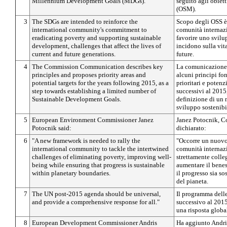
Millennium Development Goals (MDGs).
seguito agli obiet
(OSM).
3
The SDGs are intended to reinforce the
Scopo degli OSS è 
international community's commitment to
comunità internazi
eradicating poverty and supporting sustainable
favorire uno svilu
development, challenges that affect the lives of
incidono sulla vita
current and future generations.
future.
4
The Commission Communication describes key
La comunicazione 
principles and proposes priority areas and
alcuni principi fo
potential targets for the years following 2015, as a
prioritari e potenzi
step towards establishing a limited number of
successivi al 2015
Sustainable Development Goals.
definizione di un 
sviluppo sostenibi
5
European Environment Commissioner Janez
Janez Potocnik, C
Potocnik said:
dichiarato:
6
"A new framework is needed to rally the
"Occorre un nuovo
international community to tackle the intertwined
comunità internazi
challenges of eliminating poverty, improving well-
strettamente colleg
being while ensuring that progress is sustainable
aumentare il benes
within planetary boundaries.
il progresso sia sos
del pianeta.
7
The UN post-2015 agenda should be universal,
Il programma delle
and provide a comprehensive response for all."
successivo al 2015
una risposta global
8
European Development Commissioner Andris
Ha aggiunto Andri