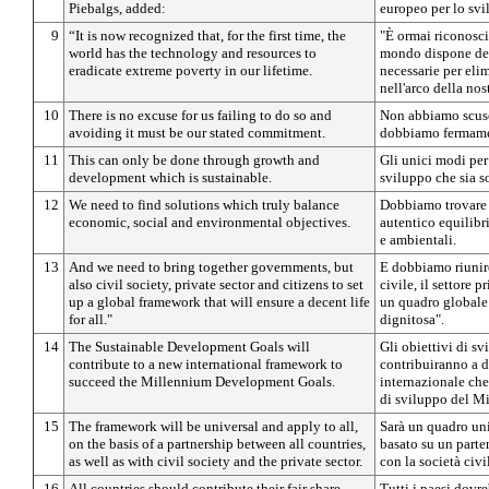
Piebalgs, added:
europeo per lo svi
9
“It is now recognized that, for the first time, the
"È ormai riconosciu
world has the technology and resources to
mondo dispone dell
eradicate extreme poverty in our lifetime.
necessarie per eli
nell'arco della nos
10
There is no excuse for us failing to do so and
Non abbiamo scuse
avoiding it must be our stated commitment.
dobbiamo fermamen
11
This can only be done through growth and
Gli unici modi per 
development which is sustainable.
sviluppo che sia s
12
We need to find solutions which truly balance
Dobbiamo trovare 
economic, social and environmental objectives.
autentico equilibri
e ambientali.
13
And we need to bring together governments, but
E dobbiamo riunire
also civil society, private sector and citizens to set
civile, il settore p
up a global framework that will ensure a decent life
un quadro globale c
for all."
dignitosa".
14
The Sustainable Development Goals will
Gli obiettivi di sv
contribute to a new international framework to
contribuiranno a 
succeed the Millennium Development Goals.
internazionale che
di sviluppo del Mi
15
The framework will be universal and apply to all,
Sarà un quadro univ
on the basis of a partnership between all countries,
basato su un parten
as well as with civil society and the private sector.
con la società civil
16
All countries should contribute their fair share
Tutti i paesi dovre