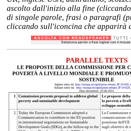
ascolto dall'inizio alla fine (clicc
di singole parole, frasi o paragrafi (
cliccando sull'iconcina che apparirà a
PARALLEL TEXTS
LE PROPOSTE DELLA COMMISSIONE PER 
POVERTÀ A LIVELLO MONDIALE E PROMUO
SOSTENIBILE
Inglese tratto da:
http://europa.eu/rapid/press-release_IP-14-620
Italiano tratto da:
http://europa.eu/rapid/press-release_IP-14-620
Data documento: 02-06-2014
1
Commission presents proposal to address global
Le proposte dell
poverty and sustainable development
la povertà a live
sviluppo sostenibi
2
Today the European Commission adopted a
La Commissione eu
Communication to contribute to the EU position
comunicazione che 
in international negotiations on Sustainable
posizione dell'UE 
Development Goals (SDGs), as the follow-up to the
sugli obiettivi di