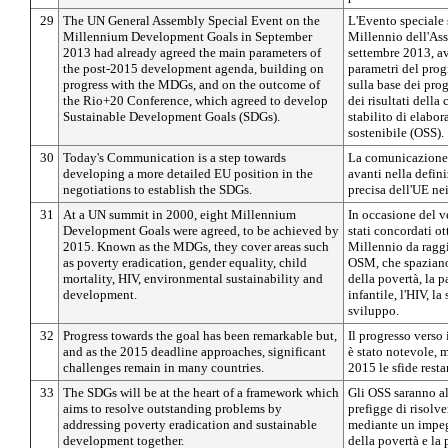
29
The UN General Assembly Special Event on the
L'Evento speciale 
Millennium Development Goals in September
Millennio dell'As
2013 had already agreed the main parameters of
settembre 2013, av
the post-2015 development agenda, building on
parametri del pro
progress with the MDGs, and on the outcome of
sulla base dei pro
the Rio+20 Conference, which agreed to develop
dei risultati dell
Sustainable Development Goals (SDGs).
stabilito di elabor
sostenibile (OSS).
30
Today's Communication is a step towards
La comunicazione 
developing a more detailed EU position in the
avanti nella defin
negotiations to establish the SDGs.
precisa dell'UE nei
31
At a UN summit in 2000, eight Millennium
In occasione del v
Development Goals were agreed, to be achieved by
stati concordati ot
2015. Known as the MDGs, they cover areas such
Millennio da raggi
as poverty eradication, gender equality, child
OSM, che spaziano 
mortality, HIV, environmental sustainability and
della povertà, la p
development.
infantile, l'HIV, la
sviluppo.
32
Progress towards the goal has been remarkable but,
Il progresso verso 
and as the 2015 deadline approaches, significant
è stato notevole, m
challenges remain in many countries.
2015 le sfide resta
33
The SDGs will be at the heart of a framework which
Gli OSS saranno al
aims to resolve outstanding problems by
prefigge di risolve
addressing poverty eradication and sustainable
mediante un impeg
development together.
della povertà e la