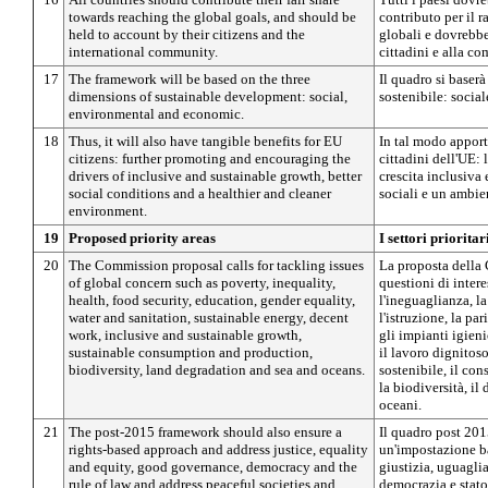
towards reaching the global goals, and should be
contributo per il 
held to account by their citizens and the
globali e dovrebbe
international community.
cittadini e alla c
17
The framework will be based on the three
Il quadro si baser
dimensions of sustainable development: social,
sostenibile: socia
environmental and economic.
18
Thus, it will also have tangible benefits for EU
In tal modo apport
citizens: further promoting and encouraging the
cittadini dell'UE: 
drivers of inclusive and sustainable growth, better
crescita inclusiva 
social conditions and a healthier and cleaner
sociali e un ambie
environment.
19
Proposed priority areas
I settori prioritar
20
The Commission proposal calls for tackling issues
La proposta della 
of global concern such as poverty, inequality,
questioni di intere
health, food security, education, gender equality,
l'ineguaglianza, la
water and sanitation, sustainable energy, decent
l'istruzione, la pa
work, inclusive and sustainable growth,
gli impianti igieni
sustainable consumption and production,
il lavoro dignitoso
biodiversity, land degradation and sea and oceans.
sostenibile, il co
la biodiversità, il
oceani.
21
The post-2015 framework should also ensure a
Il quadro post 201
rights-based approach and address justice, equality
un'impostazione bas
and equity, good governance, democracy and the
giustizia, uguagli
rule of law and address peaceful societies and
democrazia e stato 