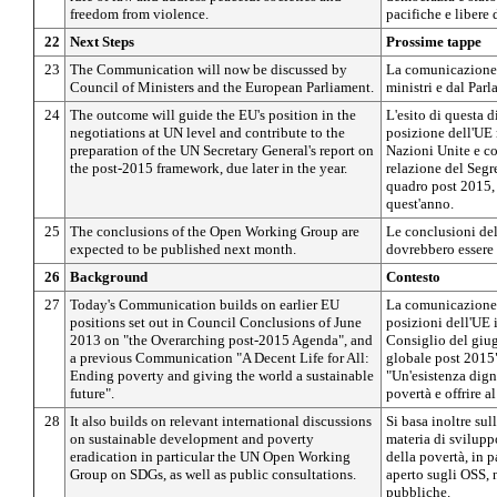
freedom from violence.
pacifiche e libere 
22
Next Steps
Prossime tappe
23
The Communication will now be discussed by
La comunicazione 
Council of Ministers and the European Parliament.
ministri e dal Par
24
The outcome will guide the EU's position in the
L'esito di questa d
negotiations at UN level and contribute to the
posizione dell'UE 
preparation of the UN Secretary General's report on
Nazioni Unite e co
the post-2015 framework, due later in the year.
relazione del Segr
quadro post 2015, 
quest'anno.
25
The conclusions of the Open Working Group are
Le conclusioni del
expected to be published next month.
dovrebbero essere 
26
Background
Contesto
27
Today's Communication builds on earlier EU
La comunicazione 
positions set out in Council Conclusions of June
posizioni dell'UE i
2013 on "the Overarching post-2015 Agenda", and
Consiglio del giu
a previous Communication "A Decent Life for All:
globale post 2015
Ending poverty and giving the world a sustainable
"Un'esistenza digni
future".
povertà e offrire a
28
It also builds on relevant international discussions
Si basa inoltre sul
on sustainable development and poverty
materia di svilupp
eradication in particular the UN Open Working
della povertà, in p
Group on SDGs, as well as public consultations.
aperto sugli OSS,
pubbliche.