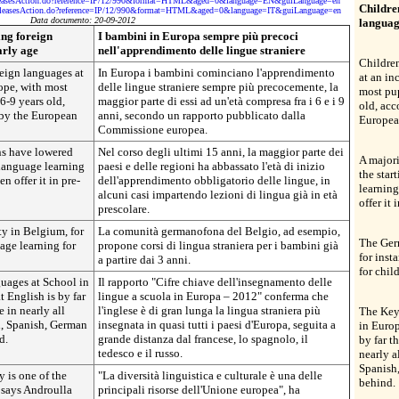
sReleasesAction.do?reference=IP/12/990&format=HTML&aged=0&language=EN&guiLanguage=en
Childre
ssReleasesAction.do?reference=IP/12/990&format=HTML&aged=0&language=IT&guiLanguage=en
Data documento: 20-09-2012
languag
ing foreign
I bambini in Europa sempre più precoci
arly age
nell'apprendimento delle lingue straniere
Children
reign languages at
In Europa i bambini cominciano l'apprendimento
at an in
ope, with most
delle lingue straniere sempre più precocemente, la
most pup
6-9 years old,
maggior parte di essi ad un'età compresa fra i 6 e i 9
old, acc
 by the European
anni, secondo un rapporto pubblicato dalla
Europea
Commissione europea.
ons have lowered
Nel corso degli ultimi 15 anni, la maggior parte dei
A majori
 language learning
paesi e delle regioni ha abbassato l'età di inizio
the star
n offer it in pre-
dell'apprendimento obbligatorio delle lingue, in
learning
alcuni casi impartendo lezioni di lingua già in età
offer it 
prescolare.
 in Belgium, for
La comunità germanofona del Belgio, ad esempio,
The Ger
age learning for
propone corsi di lingua straniera per i bambini già
for inst
a partire dai 3 anni.
for chil
uages at School in
Il rapporto "Cifre chiave dell'insegnamento delle
 English is by far
lingue a scuola in Europa – 2012" conferma che
 in nearly all
l'inglese è di gran lunga la lingua straniera più
The Key
h, Spanish, German
insegnata in quasi tutti i paesi d'Europa, seguita a
in Europ
d.
grande distanza dal francese, lo spagnolo, il
by far t
tedesco e il russo.
nearly a
Spanish
y is one of the
"La diversità linguistica e culturale è una delle
behind.
 says Androulla
principali risorse dell'Unione europea", ha