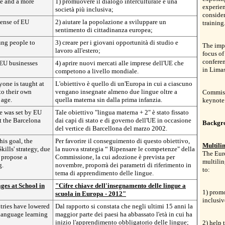
ue and a more
1) promuovere il dialogo interculturale e una
experien
società più inclusiva;
consider
sense of EU
2) aiutare la popolazione a sviluppare un
training
sentimento di cittadinanza europea;
ung people to
3) creare per i giovani opportunità di studio e
The impo
lavoro all'estero;
focus of
confere
 EU businesses
4) aprire nuovi mercati alle imprese dell'UE che
in Limas
competono a livello mondiale.
yone is taught at
L'obiettivo è quello di un'Europa in cui a ciascuno
to their own
vengano insegnate almeno due lingue oltre a
Commissi
 age.
quella materna sin dalla prima infanzia.
keynote
e was set by EU
Tale obiettivo "lingua materna + 2" è stato fissato
t the Barcelona
dai capi di stato e di governo dell'UE in occasione
Backgr
del vertice di Barcellona del marzo 2002.
is goal, the
Per favorire il conseguimento di questo obiettivo,
Multili
ills' strategy, due
la nuova strategia “ Ripensare le competenze" della
The Eur
 propose a
Commissione, la cui adozione è prevista per
multilin
g.
novembre, proporrà dei parametri di riferimento in
to:
tema di apprendimento delle lingue.
es at School in
"Cifre chiave dell'insegnamento delle lingue a
1) promo
scuola in Europa - 2012"
inclusiv
tries have lowered
Dal rapporto si constata che negli ultimi 15 anni la
 language learning
maggior parte dei paesi ha abbassato l'età in cui ha
inizio l'apprendimento obbligatorio delle lingue;
2) help 