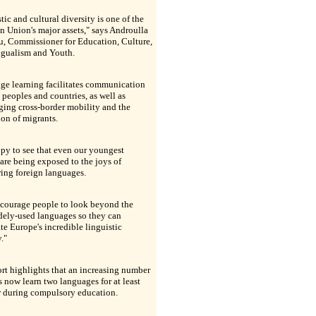
tic and cultural diversity is one of the
 Union's major assets," says Androulla
u, Commissioner for Education, Culture,
ngualism and Youth.
ge learning facilitates communication
peoples and countries, as well as
ing cross-border mobility and the
ion of migrants.
py to see that even our youngest
 are being exposed to the joys of
ing foreign languages.
ncourage people to look beyond the
dely-used languages so they can
te Europe's incredible linguistic
."
rt highlights that an increasing number
s now learn two languages for at least
r during compulsory education.