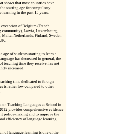
rt shows that most countries have
the starting age for compulsory
 learning in the past 15 years.
e exception of Belgium (French-
g community), Latvia, Luxembourg,
, Malta, Netherlands, Finland, Sweden
 UK.
e age of students starting to learn a
language has decreased in general, the
f teaching time they receive has not
antly increased.
eaching time dedicated to foreign
s is rather low compared to other
.
a on Teaching Languages at School in
2012 provides comprehensive evidence
ort policy-making and to improve the
and efficiency of language learning.
n of language learning is one of the