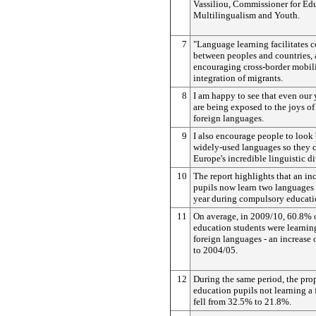
Vassiliou, Commissioner for Edu
Multilingualism and Youth.
7
"Language learning facilitates
between peoples and countries, 
encouraging cross-border mobili
integration of migrants.
8
I am happy to see that even our 
are being exposed to the joys of
foreign languages.
9
I also encourage people to look
widely-used languages so they 
Europe's incredible linguistic di
10
The report highlights that an i
pupils now learn two languages f
year during compulsory educati
11
On average, in 2009/10, 60.8% 
education students were learnin
foreign languages - an increase
to 2004/05.
12
During the same period, the pro
education pupils not learning a
fell from 32.5% to 21.8%.