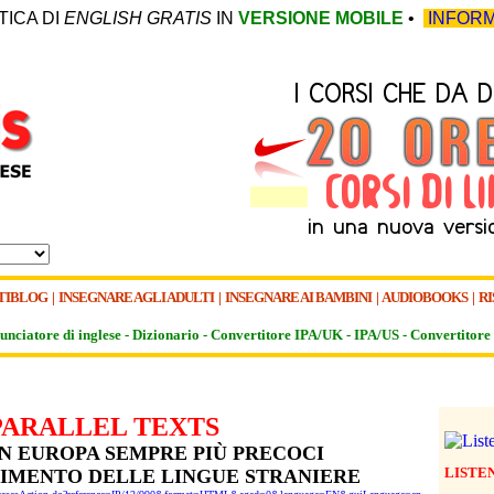
TICA DI
ENGLISH GRATIS
IN
VERSIONE MOBILE
•
INFORM
TIBLOG
|
INSEGNARE AGLI ADULTI
|
INSEGNARE AI BAMBINI
|
AUDIOBOOKS
|
RI
unciatore di inglese -
Dizionario -
Convertitore IPA/UK
-
IPA/US
-
Convertitore 
PARALLEL TEXTS
IN EUROPA SEMPRE PIÙ PRECOCI
LISTE
IMENTO DELLE LINGUE STRANIERE