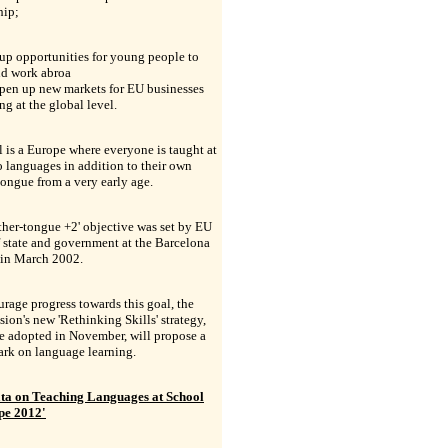
hip;
up opportunities for young people to
nd work abroa
open up new markets for EU businesses
g at the global level.
 is a Europe where everyone is taught at
o languages in addition to their own
ongue from a very early age.
her-tongue +2' objective was set by EU
 state and government at the Barcelona
in March 2002.
rage progress towards this goal, the
on's new 'Rethinking Skills' strategy,
e adopted in November, will propose a
rk on language learning.
ta on Teaching Languages at School
pe 2012'