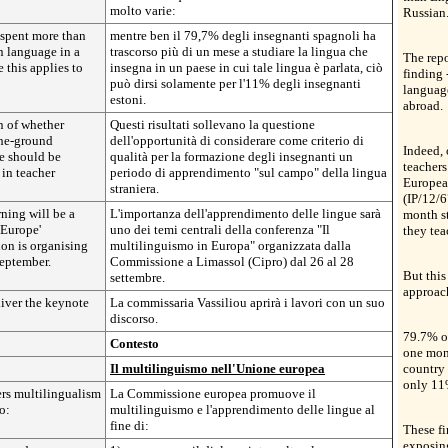
molto varie:
Russian
 spent more than
mentre ben il 79,7% degli insegnanti spagnoli ha
n language in a
trascorso più di un mese a studiare la lingua che
The repo
 this applies to
insegna in un paese in cui tale lingua è parlata, ciò
finding 
può dirsi solamente per l'11% degli insegnanti
languag
estoni.
abroad.
n of whether
Questi risultati sollevano la questione
the-ground
dell'opportunità di considerare come criterio di
Indeed, 
e should be
qualità per la formazione degli insegnanti un
teachers
 in teacher
periodo di apprendimento "sul campo" della lingua
Europea
straniera.
(IP/12/6
ning will be a
L'importanza dell'apprendimento delle lingue sarà
month s
 Europe'
uno dei temi centrali della conferenza "Il
they tea
on is organising
multilinguismo in Europa" organizzata dalla
September.
Commissione a Limassol (Cipro) dal 26 al 28
But this
settembre.
approac
iver the keynote
La commissaria Vassiliou aprirà i lavori con un suo
discorso.
79.7% o
Contesto
one mon
Il multilinguismo nell'Unione europea
country 
only 11%
rs multilingualism
La Commissione europea promuove il
o:
multilinguismo e l'apprendimento delle lingue al
fine di:
These fi
exposing