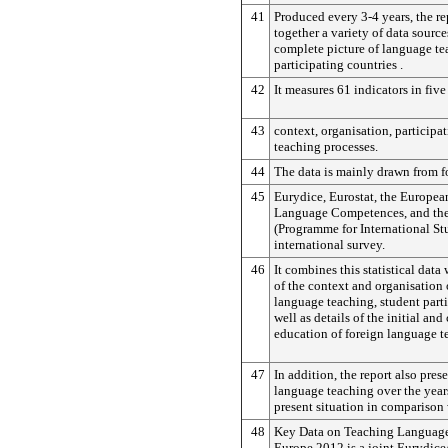
41
Produced every 3-4 years, the re
together a variety of data sourc
complete picture of language te
participating countries .
42
It measures 61 indicators in five
43
context, organisation, participa
teaching processes.
44
The data is mainly drawn from f
45
Eurydice, Eurostat, the Europe
Language Competences, and th
(Programme for International St
international survey.
46
It combines this statistical data
of the context and organisation 
language teaching, student parti
well as details of the initial an
education of foreign language t
47
In addition, the report also prese
language teaching over the year
present situation in comparison 
48
Key Data on Teaching Language
Europe 2012 is a joint Eurydice