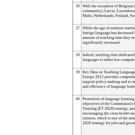
36
With the exception of Belgium 
community), Latvia, Luxembour
Malta, Netherlands, Finland, S
37
While the age of students startin
foreign language has decreased i
amount of teaching time they re
significantly increased.
38
Indeed, teaching time dedicated
languages is rather low compared
39
Key Data on Teaching Language
Europe 2012 provides comprehe
support policy-making and to i
and efficiency of language learn
40
Promotion of language learning 
objectives of the Commission's
Training (ET 2020) strategy, and
encouraging the cross-border mo
citizens, which is one of the ai
2020 strategy for jobs and grow