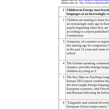
Inglese tratto da:
http://europa.eu/rapid/pres
Italiano tratto da:
http://europa.eu/rapid/pre
1
Children in Europe start learn
languages at an increasingly e
2
Children are starting to learn fo
an increasingly early age in Eur
pupils beginning when they are 
according to a report published
Commission.
3
A majority of countries or regi
the starting age for compulsory
in the past 15 years and some eve
school.
4
The German speaking community
instance, provides foreign langu
children as young as 3.
5
The Key Data on Teaching Lang
Europe 2012 report confirms that
the most taught foreign language
European countries, with Frenc
and Russian following far behin
6
"Linguistic and cultural diversit
European Union's major assets,"