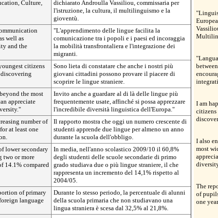
cation, Culture,
dichiarato Androulla Vassiliou, commissaria per
l'istruzione, la cultura, il multilinguismo e la
"Linguis
gioventù.
European
Vassilio
 communication
"L'apprendimento delle lingue facilita la
Multili
as well as
comunicazione tra i popoli e i paesi ed incoraggia
ty and the
la mobilità transfrontaliera e l'integrazione dei
migranti.
"Langua
youngest citizens
Sono lieta di constatare che anche i nostri più
between 
 discovering
giovani cittadini possono provare il piacere di
encourag
scoprire le lingue straniere.
integrat
 beyond the most
Invito anche a guardare al di là delle lingue più
can appreciate
frequentemente usate, affinché si possa apprezzare
I am hap
versity."
l'incredibile diversità linguistica dell'Europa."
citizens
discover
ncreasing number of
Il rapporto mostra che oggi un numero crescente di
or at least one
studenti apprende due lingue per almeno un anno
on.
durante la scuola dell'obbligo.
I also e
most wi
of lower secondary
In media, nell'anno scolastico 2009/10 il 60,8%
apprecia
g two or more
degli studenti delle scuole secondarie di primo
diversity
 of 14.1% compared
grado studiava due o più lingue straniere, il che
rappresenta un incremento del 14,1% rispetto al
2004/05.
The repo
portion of primary
Durante lo stesso periodo, la percentuale di alunni
of pupil
 foreign language
della scuola primaria che non studiavano una
one yea
lingua straniera è scesa dal 32,5% al 21,8%.