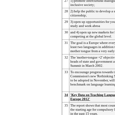
27
1) promote intercultural dialog
inclusive society;
28
2) help the public to develop a 
citizenship;
29
3) open up opportunities for yo
study and work abroa
30
and 4) open up new markets for
competing at the global level.
31
The goal is a Europe where ever
least two languages in addition 
mother tongue from a very early
32
The 'mother-tongue +2' objectiv
heads of state and government a
Summit in March 2002.
33
To encourage progress towards th
Commission's new 'Rethinking Sk
to be adopted in November, will
benchmark on language learnin
34
'Key Data on Teaching Languag
Europe 2012'
35
The report shows that most coun
the starting age for compulsory
in the past 15 years.