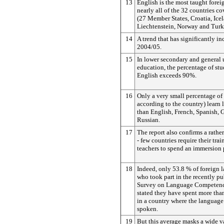
13
English is the most taught forei
nearly all of the 32 countries co
(27 Member States, Croatia, Ice
Liechtenstein, Norway and Turk
14
A trend that has significantly in
2004/05.
15
In lower secondary and general
education, the percentage of stu
English exceeds 90%.
16
Only a very small percentage of 
according to the country) learn
than English, French, Spanish,
Russian.
17
The report also confirms a rather
- few countries require their tra
teachers to spend an immersion 
18
Indeed, only 53.8 % of foreign 
who took part in the recently p
Survey on Language Competenc
stated they have spent more tha
in a country where the language 
spoken.
19
But this average masks a wide va