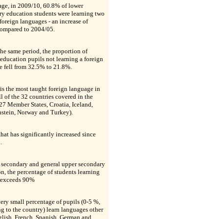
age, in 2009/10, 60.8% of lower
ry education students were learning two
foreign languages - an increase of
ompared to 2004/05.
he same period, the proportion of
education pupils not learning a foreign
e fell from 32.5% to 21.8%.
is the most taught foreign language in
ll of the 32 countries covered in the
27 Member States, Croatia, Iceland,
nstein, Norway and Turkey).
that has significantly increased since
.
r secondary and general upper secondary
n, the percentage of students learning
 exceeds 90%
ery small percentage of pupils (0-5 %,
g to the country) learn languages other
glish, French, Spanish, German and