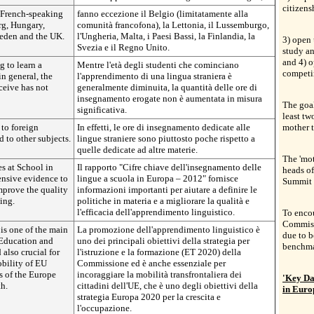
citizens
(French-speaking
fanno eccezione il Belgio (limitatamente alla
g, Hungary,
comunità francofona), la Lettonia, il Lussemburgo,
weden and the UK.
l'Ungheria, Malta, i Paesi Bassi, la Finlandia, la
3) open 
Svezia e il Regno Unito.
study a
and 4) 
g to learn a
Mentre l'età degli studenti che cominciano
competin
n general, the
l'apprendimento di una lingua straniera è
ceive has not
generalmente diminuita, la quantità delle ore di
insegnamento erogate non è aumentata in misura
The goal
significativa.
least tw
 to foreign
In effetti, le ore di insegnamento dedicate alle
mother t
 to other subjects.
lingue straniere sono piuttosto poche rispetto a
quelle dedicate ad altre materie.
The 'mot
s at School in
Il rapporto "Cifre chiave dell'insegnamento delle
heads of
nsive evidence to
lingue a scuola in Europa – 2012" fornisce
Summit 
mprove the quality
informazioni importanti per aiutare a definire le
ing.
politiche in materia e a migliorare la qualità e
l'efficacia dell'apprendimento linguistico.
To encou
Commissi
is one of the main
La promozione dell'apprendimento linguistico è
due to b
 Education and
uno dei principali obiettivi della strategia per
benchma
 also crucial for
l'istruzione e la formazione (ET 2020) della
bility of EU
Commissione ed è anche essenziale per
ms of the Europe
incoraggiare la mobilità transfrontaliera dei
'Key Da
th.
cittadini dell'UE, che è uno degli obiettivi della
in Euro
strategia Europa 2020 per la crescita e
l'occupazione.