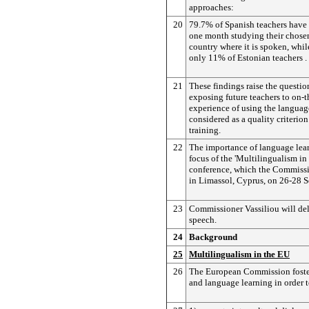
approaches:
20
79.7% of Spanish teachers have
one month studying their chose
country where it is spoken, while
only 11% of Estonian teachers .
21
These findings raise the questio
exposing future teachers to on-
experience of using the languag
considered as a quality criterion
training.
22
The importance of language lear
focus of the 'Multilingualism in
conference, which the Commissi
in Limassol, Cyprus, on 26-28 
23
Commissioner Vassiliou will del
speech.
24
Background
25
Multilingualism in the EU
26
The European Commission foste
and language learning in order t