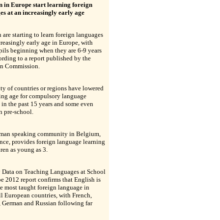
n in Europe start learning foreign
es at an increasingly early age
 are starting to learn foreign languages
creasingly early age in Europe, with
ils beginning when they are 6-9 years
ording to a report published by the
n Commission.
ty of countries or regions have lowered
ting age for compulsory language
 in the past 15 years and some even
in pre-school.
man speaking community in Belgium,
ance, provides foreign language learning
dren as young as 3.
 Data on Teaching Languages at School
e 2012 report confirms that English is
he most taught foreign language in
ll European countries, with French,
, German and Russian following far