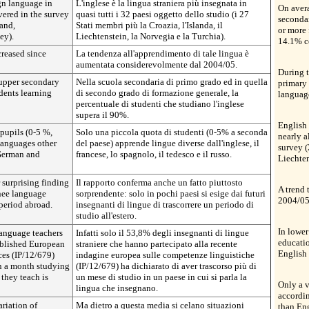
gn language in
L'inglese è la lingua straniera più insegnata in
On aver
vered in the survey
quasi tutti i 32 paesi oggetto dello studio (i 27
seconda
land,
Stati membri più la Croazia, l'Islanda, il
or more 
ey).
Liechtenstein, la Norvegia e la Turchia).
14.1% c
creased since
La tendenza all'apprendimento di tale lingua è
aumentata considerevolmente dal 2004/05.
During t
 upper secondary
Nella scuola secondaria di primo grado ed in quella
primary 
dents learning
di secondo grado di formazione generale, la
languag
percentuale di studenti che studiano l'inglese
supera il 90%.
English 
pupils (0-5 %,
Solo una piccola quota di studenti (0-5% a seconda
nearly a
 languages other
del paese) apprende lingue diverse dall'inglese, il
survey (
 German and
francese, lo spagnolo, il tedesco e il russo.
Liechte
 surprising finding
Il rapporto conferma anche un fatto piuttosto
A trend 
inee language
sorprendente: solo in pochi paesi si esige dai futuri
2004/05
period abroad.
insegnanti di lingue di trascorrere un periodo di
studio all'estero.
In lowe
language teachers
Infatti solo il 53,8% degli insegnanti di lingue
educatio
ublished European
straniere che hanno partecipato alla recente
English
es (IP/12/679)
indagine europea sulle competenze linguistiche
n a month studying
(IP/12/679) ha dichiarato di aver trascorso più di
they teach is
un mese di studio in un paese in cui si parla la
Only a v
lingua che insegnano.
accordin
riation of
Ma dietro a questa media si celano situazioni
than En