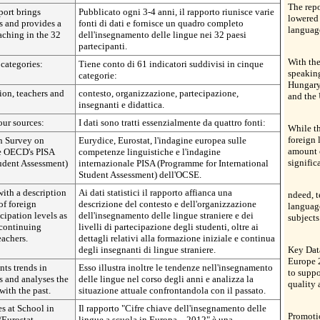
The repo
port brings
Pubblicato ogni 3-4 anni, il rapporto riunisce varie
lowered 
es and provides a
fonti di dati e fornisce un quadro completo
language
aching in the 32
dell'insegnamento delle lingue nei 32 paesi
partecipanti.
With th
 categories:
Tiene conto di 61 indicatori suddivisi in cinque
speakin
categorie:
Hungary
tion, teachers and
contesto, organizzazione, partecipazione,
and the
insegnanti e didattica.
our sources:
I dati sono tratti essenzialmente da quattro fonti:
While th
foreign 
an Survey on
Eurydice, Eurostat, l'indagine europea sulle
amount o
e OECD's PISA
competenze linguistiche e l'indagine
signific
udent Assessment)
internazionale PISA (Programme for International
Student Assessment) dell'OCSE.
 with a description
Ai dati statistici il rapporto affianca una
ndeed, t
of foreign
descrizione del contesto e dell'organizzazione
language
cipation levels as
dell'insegnamento delle lingue straniere e dei
subjects
d continuing
livelli di partecipazione degli studenti, oltre ai
eachers.
dettagli relativi alla formazione iniziale e continua
degli insegnanti di lingue straniere.
Key Dat
Europe 
nts trends in
Esso illustra inoltre le tendenze nell'insegnamento
to supp
s and analyses the
delle lingue nel corso degli anni e analizza la
quality 
with the past.
situazione attuale confrontandola con il passato.
s at School in
Il rapporto "Cifre chiave dell'insegnamento delle
Promotio
/Eurostat
lingue a scuola in Europa – 2012" è una