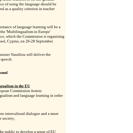
ce of using the language should be
ed as a quality criterion in teacher
.
rtance of language learning will be a
 the 'Multilingualism in Europe'
nce, which the Commission is organising
sol, Cyprus, on 26-28 September.
oner Vassiliou will deliver the
 speech.
ound
ngualism in the EU
opean Commission fosters
gualism and language learning in order
te intercultural dialogue and a more
e society;
the public to develop a sense of EU