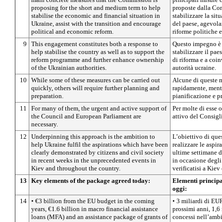
proposing for the short and medium term to help
proposte dalla Co
stabilise the economic and financial situation in
stabilizzare la si
Ukraine, assist with the transition and encourage
del paese, agevolar
political and economic reform.
riforme politiche
9
This engagement constitutes both a response to
Questo impegno è u
help stabilise the country as well as to support the
stabilizzare il pa
reform programme and further enhance ownership
di riforma e a coi
of the Ukrainian authorities.
autorità ucraine.
10
While some of these measures can be carried out
Alcune di queste m
quickly, others will require further planning and
rapidamente, mentr
preparation.
pianificazione e p
11
For many of them, the urgent and active support of
Per molte di esse 
the Council and European Parliament are
attivo del Consigl
necessary.
12
Underpinning this approach is the ambition to
L’obiettivo di ques
help Ukraine fulfil the aspirations which have been
realizzare le aspi
clearly demonstrated by citizens and civil society
ultime settimane da
in recent weeks in the unprecedented events in
in occasione degli
Kiev and throughout the country.
verificatisi a Kiev 
13
Key elements of the package agreed today:
Elementi principa
oggi:
14
• €3 billion from the EU budget in the coming
• 3 miliardi di EU
years, €1.6 billion in macro financial assistance
prossimi anni, 1,6 
loans (MFA) and an assistance package of grants of
concessi nell’ambi