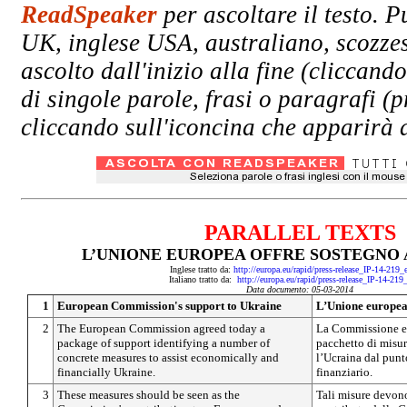
ReadSpeaker
per ascoltare il testo. P
UK, inglese USA, australiano, scozzes
ascolto dall'inizio alla fine (clicc
di singole parole, frasi o paragrafi (
cliccando sull'iconcina che apparirà a
PARALLEL TEXTS
L’UNIONE EUROPEA OFFRE SOSTEGNO 
Inglese tratto da:
http://europa.eu/rapid/press-release_IP-14-219
Italiano tratto da:
http://europa.eu/rapid/press-release_IP-14-219
Data documento: 05-03-2014
1
European Commission's support to Ukraine
L’Unione europea 
2
The European Commission agreed today a
La Commissione e
package of support identifying a number of
pacchetto di misur
concrete measures to assist economically and
l’Ucraina dal punt
financially Ukraine.
finanziario.
3
These measures should be seen as the
Tali misure devono