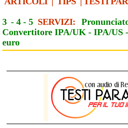
ARTICOLI
|
TIPS
|
TESTI PA
3
-
4
-
5
SERVIZI:
Pronunciato
Convertitore IPA/UK
-
IPA/US
euro