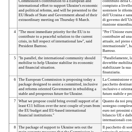
Commission's contribution to a European and
contributo della 
international effort to support Ukraine's economic
compiuto a livello
and political reforms, and will be presented to the
sostenere le rifor
EU Heads of State and Government ahead of their
dell’Ucraina e sara
extraordinary meeting on Thursday 6 March.
di governo dell’Un
riunione straordin
4
"The most immediate priority for the EU is to
“Per l’Unione euro
contribute to a peaceful solution to the current
contribuire ad una 
crisis, in full respect of international law", said
attuale, nel pieno r
President Barroso.
internazionale”, ha
Barroso.
5
"In parallel, the international community should
“Parallelamente, l
mobilise to help Ukraine stabilise its economic
dovrebbe mobilitar
and financial situation.
stabilizzare la su
finanziaria.
6
The European Commission is proposing today a
La Commissione e
package designed to assist a committed, inclusive
pacchetto destinat
and reforms oriented Government in rebuilding a
inclusivo e orienta
stable and prosperous future for Ukraine.
futuro stabile e pr
7
What we propose could bring overall support of at
Quanto da noi pro
least €11 billion over the next couple of years from
sostegno compless
the EU budget and EU-based international
euro nei prossimi 
financial institutions."
bilancio UE e dalle
internazionali con
8
The package of support to Ukraine sets out the
Il pacchetto di so
main concrete measures that the Commission is
principali misure 