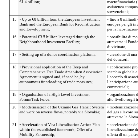
€1.4 billion;
macrofinanziaria 
assistenza compost
sovvenzioni;
15
• Up to €8 billion from the European Investment
• fino a 8 miliard
Bank and the European Bank for Reconstruction
europea per gli in
and Development;
per la ricostruzion
16
• Potential €3.5 billion leveraged through the
• possibilità di mo
Neighbourhood Investment Facility;
attraverso il Fondo
di vicinato;
17
• Setting up of a donor coordination platform;
• creazione di una
dei donatori;
18
• Provisional application of the Deep and
• applicazione pro
Comprehensive Free Trade Area when Association
scambio globale e
Agreement is signed and, if need be, by
l’accordo di associ
autonomous frontloading of trade measures;
l’anticipazione a
commerciali;
19
• Organisation of a High Level Investment
• organizzazione d
Forum/Task Force;
alto livello sugli 
20
• Modernisation of the Ukraine Gas Transit System
• modernizzazione 
and work on reverse flows, notably via Slovakia;
del gas e lavoro su
attraverso la Slov
21
• Acceleration of Visa Liberalisation Action Plan
• accelerazione de
within the established framework; Offer of a
liberalizzazione de
Mobility Partnership;
offerta di un parte