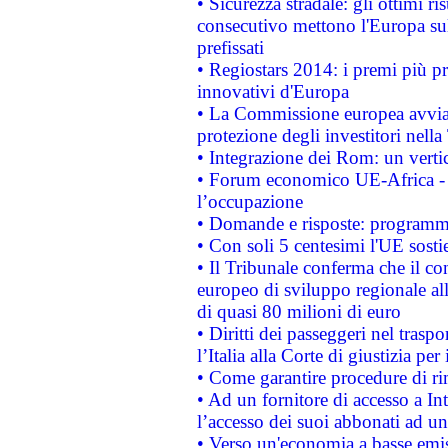
• Sicurezza stradale: gli ottimi ri
consecutivo mettono l'Europa sull
prefissati
• Regiostars 2014: i premi più pre
innovativi d'Europa
• La Commissione europea avvia 
protezione degli investitori nell
• Integrazione dei Rom: un verti
• Forum economico UE-Africa - in
l’occupazione
• Domande e risposte: programma
• Con soli 5 centesimi l'UE sosti
• Il Tribunale conferma che il co
europeo di sviluppo regionale all
di quasi 80 milioni di euro
• Diritti dei passeggeri nel trasp
l’Italia alla Corte di giustizia 
• Come garantire procedure di ri
• Ad un fornitore di accesso a In
l’accesso dei suoi abbonati ad un 
• Verso un'economia a basse emis