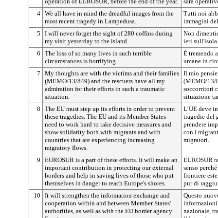
operation of EUROSUR, before the end of the year.
sarà operativ
4
We all have in mind the dreadful images from the
Tutti noi abb
most recent tragedy in Lampedusa.
immagini del
5
I will never forget the sight of 280 coffins during
Non dimentic
my visit yesterday to the island.
ieri sull'isola
6
The loss of so many lives in such terrible
È tremendo as
circumstances is horrifying.
umane in circ
7
My thoughts are with the victims and their families
Il mio pensie
(MEMO/13/849) and the rescuers have all my
(MEMO/13/84
admiration for their efforts in such a traumatic
soccorritori 
situation.
situazione t
8
The EU must step up its efforts in order to prevent
L’UE deve int
these tragedies. The EU and its Member States
tragedie del 
need to work hard to take decisive measures and
prendere impo
show solidarity both with migrants and with
con i migranti
countries that are experiencing increasing
migratori.
migratory flows.
9
EUROSUR is a part of these efforts. It will make an
EUROSUR rapp
important contribution in protecting our external
senso perché 
borders and help in saving lives of those who put
frontiere est
themselves in danger to reach Europe's shores.
pur di raggiu
10
It will strengthen the information exchange and
Questo nuovo
cooperation within and between Member States'
informazioni 
authorities, as well as with the EU border agency
nazionale, tra