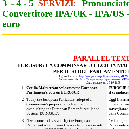
3
-
4
-
5
SERVIZI:
Pronunciato
Convertitore IPA/UK
-
IPA/US
euro
PARALLEL TEX
EUROSUR: LA COMMISSARIA CECILIA MA
PER IL SÌ DEL PARLAMENTO
Inglese tratto da:
http://europa.eu/rapid/press-release_ME
Italiano tratto da:
http://europa.eu/rapid/press-release_ME
Data documento: 10-10-2013
1
Cecilia Malmström welcomes the European
EUROSUR: l
Parliament's vote on EUROSUR
si compiace 
2
Today the European Parliament adopted a
Oggi il Parl
Commission's proposal for a Regulation
di regolament
establishing the European Border Surveillance
sorveglianza
System (EUROSUR):
dalla Commi
3
"I welcome today's vote by the European
“Mi congratul
Parliament which paves the way for the entry into
Parlamento 