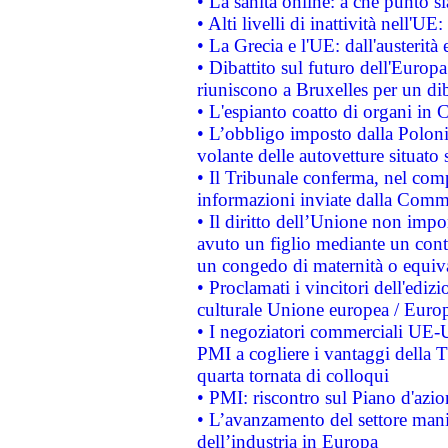
• La sanità online: a che punto 
• Alti livelli di inattività nell'
• La Grecia e l'UE: dall'austerità
• Dibattito sul futuro dell'Europa:
riuniscono a Bruxelles per un di
• L'espianto coatto di organi in 
• L’obbligo imposto dalla Polonia 
volante delle autovetture situato s
• Il Tribunale conferma, nel compl
informazioni inviate dalla Commi
• Il diritto dell’Unione non imp
avuto un figlio mediante un contr
un congedo di maternità o equiv
• Proclamati i vincitori dell'edi
culturale Unione europea / Euro
• I negoziatori commerciali UE-U
PMI a cogliere i vantaggi della 
quarta tornata di colloqui
• PMI: riscontro sul Piano d'azi
• L’avanzamento del settore manifa
dell’industria in Europa