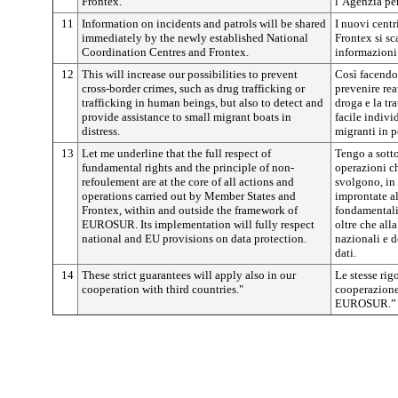
Frontex.
l’Agenzia per
11
Information on incidents and patrols will be shared
I nuovi cent
immediately by the newly established National
Frontex si 
Coordination Centres and Frontex.
informazioni
12
This will increase our possibilities to prevent
Così facendo
cross-border crimes, such as drug trafficking or
prevenire reat
trafficking in human beings, but also to detect and
droga e la tr
provide assistance to small migrant boats in
facile indivi
distress.
migranti in p
13
Let me underline that the full respect of
Tengo a sotto
fundamental rights and the principle of non-
operazioni c
refoulement are at the core of all actions and
svolgono, i
operations carried out by Member States and
improntate al
Frontex, within and outside the framework of
fondamentali
EUROSUR.
Its implementation will fully respect
oltre che all
national and EU provisions on data protection.
nazionali e d
dati.
14
These strict guarantees will apply also in our
Le stesse rig
cooperation with third countries."
cooperazione 
EUROSUR.”