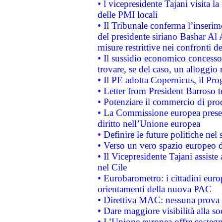
• l vicepresidente Tajani visita l
delle PMI locali
• Il Tribunale conferma l’inserim
del presidente siriano Bashar Al 
misure restrittive nei confronti de
• Il sussidio economico concesso 
trovare, se del caso, un alloggio
• Il PE adotta Copernicus, il Pr
• Letter from President Barroso
• Potenziare il commercio di prod
• La Commissione europea presen
diritto nell’Unione europea
• Definire le future politiche nel 
• Verso un vero spazio europeo di 
• Il Vicepresidente Tajani assiste
nel Cile
• Eurobarometro: i cittadini euro
orientamenti della nuova PAC
• Direttiva MAC: nessuna prova a
• Dare maggiore visibilità alla so
• L’Unione europea offre sostegn