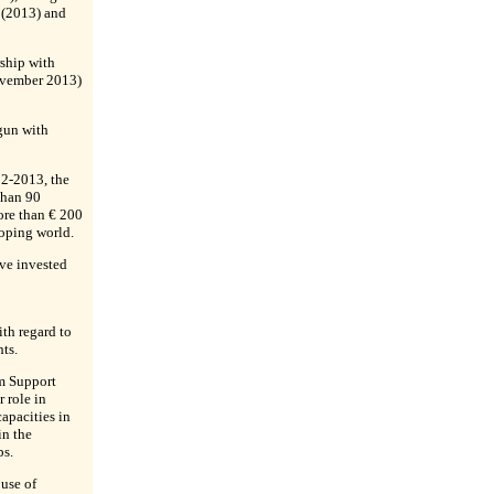
 (2013) and
ship with
ovember 2013)
gun with
12-2013, the
than 90
ore than € 200
loping world.
ve invested
th regard to
ts.
m Support
 role in
apacities in
in the
ps.
 use of