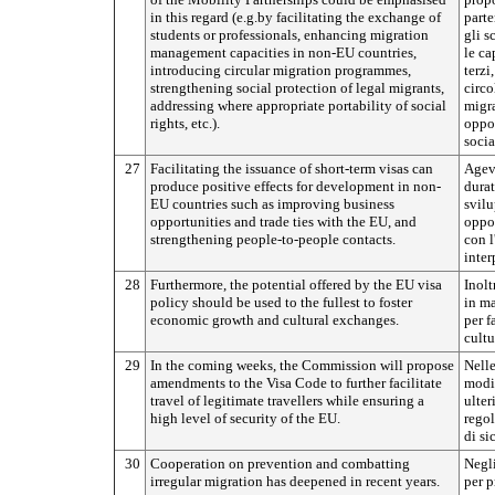
in this regard (e.g.by facilitating the exchange of
parte
students or professionals, enhancing migration
gli s
management capacities in non-EU countries,
le ca
introducing circular migration programmes,
terzi
strengthening social protection of legal migrants,
circo
addressing where appropriate portability of social
migra
rights, etc.).
oppor
socia
27
Facilitating the issuance of short-term visas can
Agevo
produce positive effects for development in non-
durat
EU countries such as improving business
svilu
opportunities and trade ties with the EU, and
oppo
strengthening people-to-people contacts.
con l
inter
28
Furthermore, the potential offered by the EU visa
Inolt
policy should be used to the fullest to foster
in ma
economic growth and cultural exchanges.
per f
cultu
29
In the coming weeks, the Commission will propose
Nell
amendments to the Visa Code to further facilitate
modif
travel of legitimate travellers while ensuring a
ulter
high level of security of the EU.
regol
di si
30
Cooperation on prevention and combatting
Negli
irregular migration has deepened in recent years.
per p