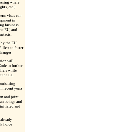
ressing where
hts, etc.).
term visas can
lopment in
ng business
the EU, and
ntacts.
d by the EU
ullest to foster
changes.
ion will
ode to further
ellers while
of the EU.
ombatting
n recent years.
on and joint
man beings and
initiated and
 already
sk Force