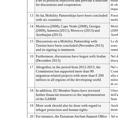
a set of political objectives and provide a structure
entra
for discussions and cooperation.
di ob
inqua
13
So far, Mobility Partnerships have been concluded
Finor
with six countries:
mobil
14
Moldova (2008), Cape Verde (2008), Georgia
Mold
(2009), Armenia (2011), Morocco (2013) and
(2009
Azerbaijan (2013).
Azerb
15
Discussions on a Mobility Partnership with
Le di
Tunisia have been concluded (November 2013)
sono 
and its signing is imminent.
immi
16
Furthermore, discussions have begun with Jordan
Nel d
(December 2013).
discu
17
Altogether, in the period from 2012-2013, the
Nel 
Commission has supported more than 90
Commi
migration-related projects with more than € 200
alla 
million in all regions of the developing world.
milio
di sv
18
In addition, EU Member States have invested
Ulter
further financial resources to the implementation
dell'
of the GAMM.
Stati
19
More work should also be done with regard to
Anche
refugee protection and human rights.
dirit
20
For instance, the European Asylum Support Office
Ad es