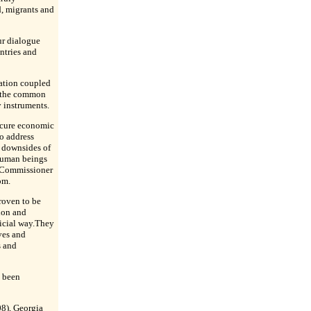
, migrants and
ur dialogue
ntries and
tation coupled
d the common
y instruments.
ecure economic
o address
e downsides of
 human beings
d Commissioner
öm.
roven to be
ion and
icial way.They
ives and
s and
e been
8), Georgia