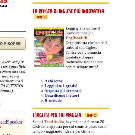
Leggi gratis online il
primo numero di
English4Life
,
l'anglorivista che mette il
turbo al tuo inglese,
l'unica con pronuncia
guidata e doppia
di avere sempre
traduzione italiana per
i testi paralleli
capire sempre tutto!
e cominciare con
tradurre sia
scegliere tra 5
A chi serve
OLTA IL TESTO)
Leggi il n. 1 gratis!
zionato).
Acquista gli arretrati
Cosa dicono i lettori
Il metodo
Scopri
Total Audio
, la versione del
corso 20
ORE fatta apposta per chi come te passa tanto
R
tempo viaggiando! Ideale per chi fa il