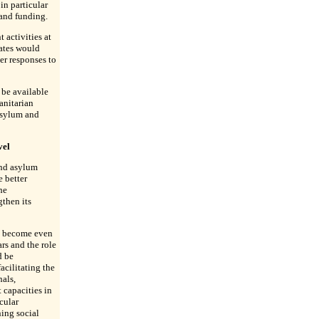
n particular
and funding.
 activities at
ates would
er responses to
 be available
anitarian
Asylum and
vel
and asylum
 better
he
gthen its
ll become even
rs and the role
d be
acilitating the
als,
capacities in
cular
ing social