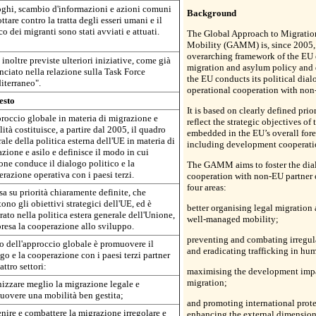
ghi, scambio d'informazioni e azioni comuni
Background
ottare contro la tratta degli esseri umani e il
ico dei migranti sono stati avviati e attuati.
The Global Approach to Migratio
Mobility (GAMM) is, since 2005,
overarching framework of the EU 
inoltre previste ulteriori iniziative, come già
migration and asylum policy and
ciato nella relazione sulla Task Force
the EU conducts its political dia
iterraneo".
operational cooperation with non
esto
It is based on clearly defined prio
roccio globale in materia di migrazione e
reflect the strategic objectives of 
ità costituisce, a partire dal 2005, il quadro
embedded in the EU’s overall fore
ale della politica esterna dell'UE in materia di
including development cooperati
zione e asilo e definisce il modo in cui
one conduce il dialogo politico e la
The GAMM aims to foster the dia
razione operativa con i paesi terzi.
cooperation with non-EU partner 
four areas:
sa su priorità chiaramente definite, che
ttono gli obiettivi strategici dell'UE, ed è
better organising legal migration 
rato nella politica estera generale dell'Unione,
well-managed mobility;
esa la cooperazione allo sviluppo.
preventing and combating irregul
 dell'approccio globale è promuovere il
and eradicating trafficking in hu
go e la cooperazione con i paesi terzi partner
attro settori:
maximising the development impa
migration;
izzare meglio la migrazione legale e
overe una mobilità ben gestita;
and promoting international prot
nire e combattere la migrazione irregolare e
enhancing the external dimension