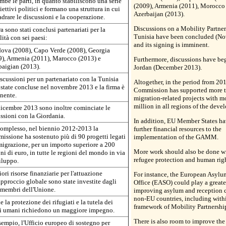
mbe le parti, in quanto stabiliscono una serie
(2009), Armenia (2011), Morocco
iettivi politici e formano una struttura in cui
Azerbaijan (2013).
drare le discussioni e la cooperazione.
Discussions on a Mobility Partner
a sono stati conclusi partenariati per la
Tunisia have been concluded (N
ità con sei paesi:
and its signing is imminent.
ova (2008), Capo Verde (2008), Georgia
), Armenia (2011), Marocco (2013) e
Furthermore, discussions have be
aigian (2013).
Jordan (December 2013).
scussioni per un partenariato con la Tunisia
Altogether, in the period from 20
state concluse nel novembre 2013 e la firma è
Commission has supported more 
nente.
migration-related projects with m
million in all regions of the deve
icembre 2013 sono inoltre cominciate le
ssioni con la Giordania.
In addition, EU Member States ha
complesso, nel biennio 2012-2013 la
further financial resources to the
ssione ha sostenuto più di 90 progetti legati
implementation of the GAMM.
migrazione, per un importo superiore a 200
More work should also be done wi
ni di euro, in tutte le regioni del mondo in via
refugee protection and human righ
iluppo.
iori risorse finanziarie per l'attuazione
For instance, the European Asylu
approccio globale sono state investite dagli
Office (EASO) could play a greater
 membri dell'Unione.
improving asylum and reception c
non-EU countries, including with
 la protezione dei rifugiati e la tutela dei
framework of Mobility Partnershi
ti umani richiedono un maggiore impegno.
There is also room to improve the
empio, l'Ufficio europeo di sostegno per