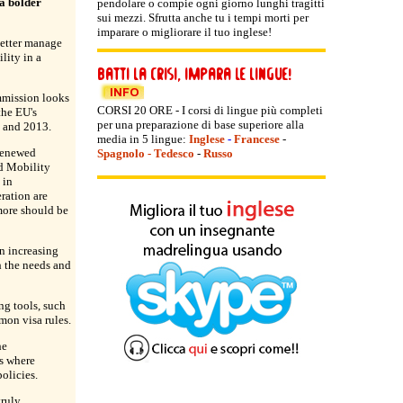
a bolder
pendolare o compie ogni giorno lunghi tragitti
sui mezzi. Sfrutta anche tu i tempi morti per
imparare o migliorare il tuo inglese!
etter manage
lity in a
mmission looks
CORSI 20 ORE - I corsi di lingue più completi
the EU's
per una preparazione di base superiore alla
2 and 2013.
media in 5 lingue:
Inglese
-
Francese
-
 renewed
Spagnolo
-
Tedesco
-
Russo
d Mobility
 in
ration are
more should be
an increasing
h the needs and
ing tools, such
mon visa rules.
he
s where
olicies.
ruly