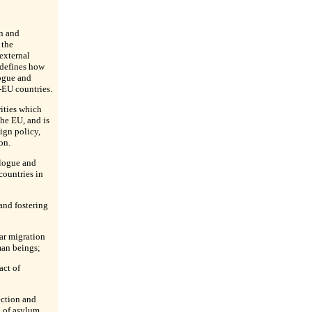
n and
 the
external
 defines how
logue and
-EU countries.
rities which
the EU, and is
ign policy,
on.
logue and
countries in
and fostering
ar migration
man beings;
ct of
ection and
 of asylum.