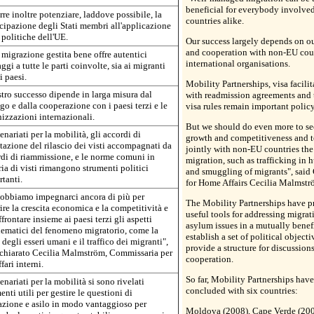
beneficial for everybody involved
re inoltre potenziare, laddove possibile, la
countries alike.
cipazione degli Stati membri all'applicazione
 politiche dell'UE.
Our success largely depends on o
and cooperation with non-EU cou
migrazione gestita bene offre autentici
international organisations.
ggi a tutte le parti coinvolte, sia ai migranti
i paesi.
Mobility Partnerships, visa facili
stro successo dipende in larga misura dal
with readmission agreements an
go e dalla cooperazione con i paesi terzi e le
visa rules remain important polic
izzazioni internazionali.
But we should do even more to s
tenariati per la mobilità, gli accordi di
growth and competitiveness and t
itazione del rilascio dei visti accompagnati da
jointly with non-EU countries th
di di riammissione, e le norme comuni in
migration, such as trafficking in
ia di visti rimangono strumenti politici
and smuggling of migrants", sai
tanti.
for Home Affairs Cecilia Malmstr
obbiamo impegnarci ancora di più per
The Mobility Partnerships have p
ire la crescita economica e la competitività e
useful tools for addressing migrat
ffrontare insieme ai paesi terzi gli aspetti
asylum issues in a mutually benef
ematici del fenomeno migratorio, come la
establish a set of political object
a degli esseri umani e il traffico dei migranti",
provide a structure for discussion
ichiarato Cecilia Malmström, Commissaria per
cooperation.
fari interni.
So far, Mobility Partnerships hav
tenariati per la mobilità si sono rivelati
concluded with six countries:
enti utili per gestire le questioni di
zione e asilo in modo vantaggioso per
Moldova (2008), Cape Verde (200