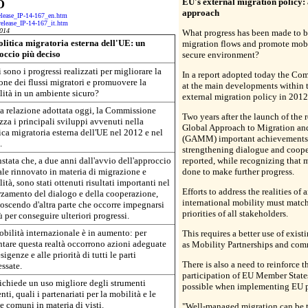
EU's external migration policy: 
O
approach
release_IP-14-167_en.htm
-release_IP-14-167_it.htm
014
What progress has been made to b
litica migratoria esterna dell'UE: un
migration flows and promote mobi
occio più deciso
secure environment?
 sono i progressi realizzati per migliorare la
In a report adopted today the Co
one dei flussi migratori e promuovere la
at the main developments within 
ità in un ambiente sicuro?
external migration policy in 201
a relazione adottata oggi, la Commissione
Two years after the launch of the
zza i principali sviluppi avvenuti nella
Global Approach to Migration an
ica migratoria esterna dell'UE nel 2012 e nel
(GAMM) important achievements
.
strengthening dialogue and coope
stata che, a due anni dall'avvio dell'approccio
reported, while recognizing that 
le rinnovato in materia di migrazione e
done to make further progress.
ità, sono stati ottenuti risultati importanti nel
Efforts to address the realities of 
rzamento del dialogo e della cooperazione,
international mobility must matc
oscendo d'altra parte che occorre impegnarsi
priorities of all stakeholders.
ù per conseguire ulteriori progressi.
bilità internazionale è in aumento: per
This requires a better use of exist
ntare questa realtà occorrono azioni adeguate
as Mobility Partnerships and com
esigenze e alle priorità di tutti le parti
There is also a need to reinforce t
essate.
participation of EU Member State
ichiede un uso migliore degli strumenti
possible when implementing EU p
enti, quali i partenariati per la mobilità e le
 comuni in materia di visti.
"Well-managed migration can be t