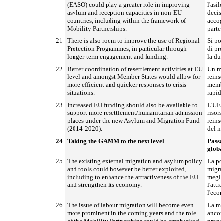
(EASO) could play a greater role in improving
l'asi
asylum and reception capacities in non-EU
decis
countries, including within the framework of
accog
Mobility Partnerships.
parte
21
There is also room to improve the use of Regional
Si po
Protection Programmes, in particular through
di pr
longer-term engagement and funding.
la du
22
Better coordination of resettlement activities at EU
Un mi
level and amongst Member States would allow for
reins
more efficient and quicker responses to crisis
memb
situations.
rapid
23
Increased EU funding should also be available to
L'UE
support more resettlement/humanitarian admission
risor
places under the new Asylum and Migration Fund
rein
(2014-2020).
del 
24
Taking the GAMM to the next level
Passa
glob
25
The existing external migration and asylum policy
La po
and tools could however be better exploited,
migra
including to enhance the attractiveness of the EU
megli
and strengthen its economy.
l'att
l'eco
26
The issue of labour migration will become even
La mi
more prominent in the coming years and the role
ancor
of the Mobility Partnerships could be emphasised
propo