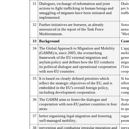
31
Dialogues, exchange of information and joint
Dialo
actions to fight trafficking in human beings and
per l
smuggling of migrants have been initiated and
traff
implemented.
32
Further initiatives are foreseen, as already
Sono 
announced in the report of the Task Force
annun
Mediterranean.
"Med
33
Background
Cont
34
The Global Approach to Migration and Mobility
L'app
(GAMM) is, since 2005, the overarching
mobil
framework of the EU external migration and
gener
asylum policy and defines how the EU conducts
migra
its political dialogue and operational cooperation
l'Uni
with non-EU countries.
coope
35
It is based on clearly defined priorities which
Si ba
reflect the strategic objectives of the EU, and is
rifle
embedded in the EU’s overall foreign policy,
integ
including development cooperation.
compr
36
The GAMM aims to foster the dialogue and
Scopo
cooperation with non-EU partner countries in four
dialo
areas:
in qu
37
better organising legal migration and fostering
organ
well-managed mobility;
promu
38
preventing and combating irregular migration and
preve