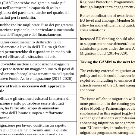
Regional Protection Programmes, i
lo (EASO) potrebbe svolgere un ruolo più
through longer-term engagement 
o nell'accrescere le capacità di asilo e
lienza dei paesi terzi, anche nel quadro di
Better coordination of resettlement
nariati per la mobilità.
EU level and amongst Member St
trebbe inoltre migliorare l'uso dei programmi
allow for more efficient and quick
otezione regionale, in particolare aumentando
crisis situations.
rata dell'impegno e del finanziamento.
Increased EU funding should also
glior coordinamento delle attività di
to support more resettlement/hum
ediamento a livello dell'UE e tra gli Stati
admission places under the new 
ri permetterebbe di rispondere in modo più
Migration Fund (2014-2020).
o ed efficace alle situazioni di crisi.
Taking the GAMM to the next le
 dovrebbe mettere a disposizione maggiori
se per sostenere un maggior numero di posti di
The existing external migration 
sediamento/accoglienza umanitaria nel quadro
policy and tools could however be
nuovo Fondo Asilo e migrazione (2014-2020).
exploited, including to enhance t
attractiveness of the EU and stren
re al livello successivo dell'approccio
economy.
ale
litica e gli strumenti esistenti in materia di
The issue of labour migration wi
zione e asilo potrebbero essere sfruttati
more prominent in the coming yea
o, fra l'altro allo scopo di aumentare
of the Mobility Partnerships coul
rattiva dell'Unione europea e rafforzarne
emphasised in this regard (e.g.by f
nomia.
exchange of students or profession
enhancing migration management 
grazione per lavoro costituirà un aspetto
non-EU countries, introducing cir
a più cruciale nei prossimi anni: a questo
migration programmes, strengthen
sito si potrebbe accentuare il ruolo dei