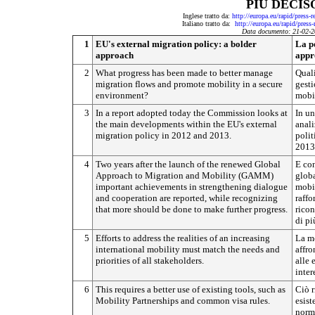
PIÙ DECIS
Inglese tratto da:
http://europa.eu/rapid/press-
Italiano tratto da:
http://europa.eu/rapid/press
Data documento: 21-02-2
1
EU's external migration policy: a bolder
La po
approach
appr
2
What progress has been made to better manage
Quali
migration flows and promote mobility in a secure
gesti
environment?
mobil
3
In a report adopted today the Commission looks at
In un
the main developments within the EU's external
anali
migration policy in 2012 and 2013.
polit
2013
4
Two years after the launch of the renewed Global
E con
Approach to Migration and Mobility (GAMM)
globa
important achievements in strengthening dialogue
mobil
and cooperation are reported, while recognizing
raffo
that more should be done to make further progress.
ricon
di pi
5
Efforts to address the realities of an increasing
La mo
international mobility must match the needs and
affro
priorities of all stakeholders.
alle 
inter
6
This requires a better use of existing tools, such as
Ciò r
Mobility Partnerships and common visa rules.
esist
norme