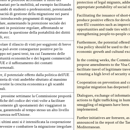
protection of legal migrants, add
nariati per la mobilità, ad esempio facilitando
appropriate portability of social rig
cambi di studenti o professionisti, potenziando
pacità di gestione della migrazione nei paesi
Facilitating the issuance of short-
, introducendo programmi di migrazione
produce positive effects for deve
lare, aumentando la protezione sociale dei
non-EU countries such as improvi
nti in posizione regolare, affrontando se
opportunities and trade ties with 
tuno la questione della portabilità dei diritti
strengthening people-to-people co
li, ecc.
Furthermore, the potential offere
lare il rilascio di visti per soggiorni di breve
visa policy should be used to the f
a può avere conseguenze positive per lo
economic growth and cultural ex
ppo nei paesi terzi, tra cui l'aumento delle
rtunità economiche e dei legami commerciali
In the coming weeks, the Commiss
'UE e il rafforzamento dei contatti
propose amendments to the Visa C
personali.
facilitate travel of legitimate trav
ensuring a high level of security 
re, il potenziale offerto dalla politica dell'UE
teria di visti andrebbe sfruttato al massimo
Cooperation on prevention and c
avorire la crescita economica e gli scambi
irregular migration has deepened i
rali.
Dialogues, exchange of informati
e prossime settimane la Commissione proporrà
actions to fight trafficking in hu
iche del codice dei visti volte a facilitare
smuggling of migrants have been 
iormente gli spostamenti dei viaggiatori in
implemented.
a, garantendo al tempo stesso un alto livello
curezza nell'Unione.
Further initiatives are foreseen, as
 ultimi anni si è intensificata la cooperazione
announced in the report of the Ta
revenire e combattere la migrazione irregolare.
Mediterranean.