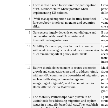
7
There is also a need to reinforce the participation
Occor
of EU Member States where possible when
parte
implementing EU policies.
delle
8
"Well-managed migration can be truly beneficial
"Una 
for everybody involved, migrants and countries
vanta
alike.
che a
9
Our success largely depends on our dialogue and
Il no
cooperation with non-EU countries and
dialo
international organisations.
organ
10
Mobility Partnerships, visa facilitation coupled
I par
with readmission agreements and the common visa
facil
rules remain important policy instruments.
accor
mater
impor
11
But we should do even more to secure economic
Ma d
growth and competitiveness and to address jointly
favor
with non-EU countries the downsides of migration,
per a
such as trafficking in human beings and
probl
smuggling of migrants", said Commissioner for
tratt
Home Affairs Cecilia Malmström.
ha d
gli Af
12
The Mobility Partnerships have proven to be
I par
useful tools for addressing migration and asylum
strum
issues in a mutually beneficial way.They establish
migra