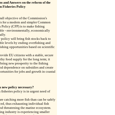
ns and Answers on the reform of the
Fisheries Policy
all objective of the Commission's
ls for a modern and simpler Common
s Policy (CFP) is to make fishing
ble - environmentally, economically
ally.
policy will bring fish stocks back to
ble levels by ending overfishing and
fishing opportunities based on scientific
provide EU citizens with a stable, secure
thy food supply for the long term; it
 bring new prosperity to the fishing
end dependence on subsidies and create
rtunities for jobs and growth in coastal
a new policy necessary?
 fisheries policy is in urgent need of
are catching more fish than can be safely
ed, thus exhausting individual fish
nd threatening the marine ecosystem.
ing industry is experiencing smaller