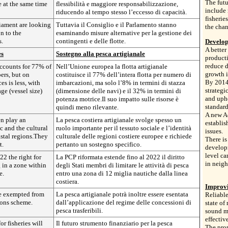
The futu
e at the same time
flessibilità e maggiore responsabilizzazione,
include 
riducendo al tempo stesso l’eccesso di capacità.
fisherie
iament are looking
Tuttavia il Consiglio e il Parlamento stanno
the chan
on to the
esaminando misure alternative per la gestione dei
s.
contingenti e delle flotte.
Develop
A better
es
Sostegno alla pesca artigianale
producti
reduce 
 accounts for 77% of
Nell’Unione europea la flotta artigianale
growth i
ers, but on
costituisce il 77% dell’intera flotta per numero di
By 2014,
es is less, with
imbarcazioni, ma solo l’8% in termini di stazza
strategi
ge (vessel size)
(dimensione delle navi) e il 32% in termini di
and uph
potenza motrice.Il suo impatto sulle risorse è
standard
quindi meno rilevante.
A new A
en play an
La pesca costiera artigianale svolge spesso un
establis
ic and the cultural
ruolo importante per il tessuto sociale e l’identità
issues.
astal regions.They
culturale delle regioni costiere europee e richiede
There is
t.
pertanto un sostegno specifico.
developm
level c
2 the right for
La PCP riformata estende fino al 2022 il diritto
in neig
g in a zone within
degli Stati membri di limitare le attività di pesca
e.
entro una zona di 12 miglia nautiche dalla linea
costiera.
Improvi
be exempted from
La pesca artigianale potrà inoltre essere esentata
Reliable
ions scheme.
dall’applicazione del regime delle concessioni di
state of
pesca trasferibili.
sound m
effectiv
or fisheries will
Il futuro strumento finanziario per la pesca
The prop