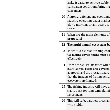
make it easier to achieve stable 
transparent conditions, bringing 
consumers.
20
A strong, efficient and economic
industry operating under marke
play a more important, active r
stocks.
21
What are the main elements of
proposals?
22
The multi-annual ecosystem-
23
To rebuild a vibrant fishing ec
the marine environment must be
effectively.
24
From now on, EU fisheries will
multi-annual plans and governe
approach and the precautionary 
that the impacts of fishing activ
ecosystem are limited.
25
The fishing industry will have a
stable basis for long-term plann
investment.
26
This will safeguard resources a
term yields.