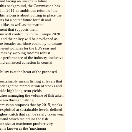
and facing an uncertain future.
 this background, the Commission has
 in 2011 an ambitious reform of the
his reform is about putting in place the
ns for a better future for fish and
s alike, as well as the marine
ment that supports them.
rm will contribute to the Europe 2020
 and the policy will be developed as
the broader maritime economy to ensure
erent policies for the EU's seas and
areas by working towards robust
 performance of the industry, inclusive
and enhanced cohesion in coastal
bility is at the heart of the proposed
sustainably means fishing at levels that
ndanger the reproduction of stocks and
vide high long-term yields.
uires managing the volume of fish taken
he sea through fishing.
mission proposes that by 2015, stocks
exploited at sustainable levels, defined
ighest catch that can be safely taken year
ar and which maintains the fish
ion size at maximum productivity.
vel is known as the ‘maximum