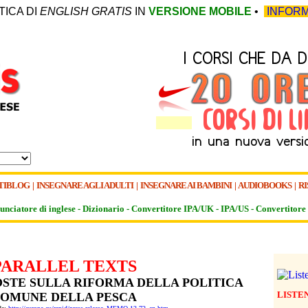
TICA DI
ENGLISH GRATIS
IN
VERSIONE MOBILE
•
INFORM
TIBLOG
|
INSEGNARE AGLI ADULTI
|
INSEGNARE AI BAMBINI
|
AUDIOBOOKS
|
RI
unciatore di inglese -
Dizionario -
Convertitore IPA/UK
-
IPA/US
-
Convertitore 
PARALLEL TEXTS
STE SULLA RIFORMA DELLA POLITICA
LISTE
OMUNE DELLA PESCA