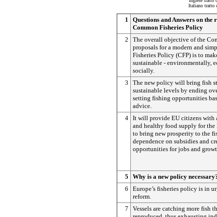
Inglese tratto 
Italiano tratto
1
Questions and Answers on the r
Common Fisheries Policy
2
The overall objective of the Co
proposals for a modern and si
Fisheries Policy (CFP) is to mak
sustainable - environmentally, 
socially.
3
The new policy will bring fish s
sustainable levels by ending ov
setting fishing opportunities bas
advice.
4
It will provide EU citizens with 
and healthy food supply for the 
to bring new prosperity to the fi
dependence on subsidies and cr
opportunities for jobs and growt
5
Why is a new policy necessary
6
Europe’s fisheries policy is in u
reform.
7
Vessels are catching more fish t
reproduced, thus exhausting ind