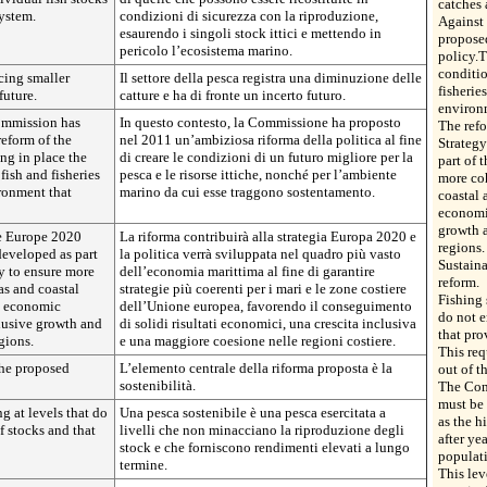
catches 
ystem.
condizioni di sicurezza con la riproduzione,
Against
esaurendo i singoli stock ittici e mettendo in
proposed
pericolo l’ecosistema marino.
policy.T
conditio
cing smaller
Il settore della pesca registra una diminuzione delle
fisherie
future.
catture e ha di fronte un incerto futuro.
environ
ommission has
In questo contesto, la Commissione ha proposto
The refo
eform of the
nel 2011 un’ambiziosa riforma della politica al fine
Strategy
ing in place the
di creare le condizioni di un futuro migliore per la
part of 
 fish and fisheries
pesca e le risorse ittiche, nonché per l’ambiente
more coh
ironment that
marino da cui esse traggono sostentamento.
coastal 
economic
growth 
he Europe 2020
La riforma contribuirà alla strategia Europa 2020 e
regions.
developed as part
la politica verrà sviluppata nel quadro più vasto
Sustaina
y to ensure more
dell’economia marittima al fine di garantire
reform.
as and coastal
strategie più coerenti per i mari e le zone costiere
Fishing 
t economic
dell’Unione europea, favorendo il conseguimento
do not e
clusive growth and
di solidi risultati economici, una crescita inclusiva
that pro
gions.
e una maggiore coesione nelle regioni costiere.
This req
 the proposed
L’elemento centrale della riforma proposta è la
out of t
sostenibilità.
The Com
must be 
g at levels that do
Una pesca sostenibile è una pesca esercitata a
as the h
f stocks and that
livelli che non minacciano la riproduzione degli
after ye
stock e che forniscono rendimenti elevati a lungo
populat
termine.
This le