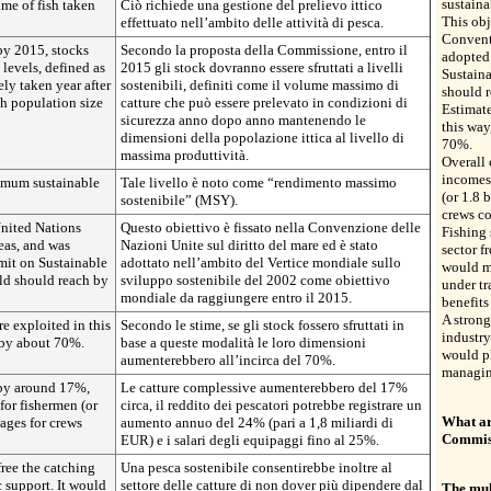
sustaina
me of fish taken
Ciò richiede una gestione del prelievo ittico
This obj
effettuato nell’ambito delle attività di pesca.
Convent
y 2015, stocks
Secondo la proposta della Commissione, entro il
adopted
 levels, defined as
2015 gli stock dovranno essere sfruttati a livelli
Sustaina
ely taken year after
sostenibili, definiti come il volume massimo di
should 
sh population size
catture che può essere prelevato in condizioni di
Estimate
sicurezza anno dopo anno mantenendo le
this way
dimensioni della popolazione ittica al livello di
70%.
massima produttività.
Overall
incomes
ximum sustainable
Tale livello è noto come “rendimento massimo
(or 1.8 
sostenibile” (MSY).
crews c
 United Nations
Questo obiettivo è fissato nella Convenzione delle
Fishing 
eas, and was
Nazioni Unite sul diritto del mare ed è stato
sector f
it on Sustainable
adottato nell’ambito del Vertice mondiale sullo
would ma
ld should reach by
sviluppo sostenibile del 2002 come obiettivo
under tr
mondiale da raggiungere entro il 2015.
benefits
A strong
re exploited in this
Secondo le stime, se gli stock fossero sfruttati in
industry
 by about 70%.
base a queste modalità le loro dimensioni
would pl
aumenterebbero all’incirca del 70%.
managin
 by around 17%,
Le catture complessive aumenterebbero del 17%
or fishermen (or
circa, il reddito dei pescatori potrebbe registrare un
What ar
wages for crews
aumento annuo del 24% (pari a 1,8 miliardi di
Commiss
EUR) e i salari degli equipaggi fino al 25%.
ree the catching
Una pesca sostenibile consentirebbe inoltre al
 support. It would
settore delle catture di non dover più dipendere dal
The mul