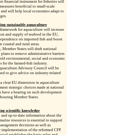
re financial instrument for fisheries will
measures beneficial to small-scale
s and will help local economies adapt to
ges.
ing sustainable aquaculture
 framework for aquaculture will increase
on and supply of seafood in the EU,
dependence on imported fish and boost
n coastal and rural areas.
 Member States will draft national
c plans to remove administrative barriers
old environmental, social and economic
s for the farmed-fish industry.
quaculture Advisory Council will be
hed to give advice on industry-related
 a clear EU dimension in aquaculture
ent strategic choices made at national
an have a bearing on such development
hbouring Member States.
ng scientific knowledge
 and up-to-date information about the
 marine resources is essential to support
anagement decisions as well as
e implementation of the reformed CFP.
osal establishes the basic rules and