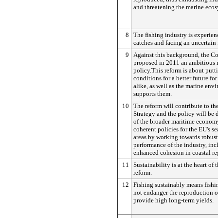
and threatening the marine ecos
8
The fishing industry is experien
catches and facing an uncertain 
9
Against this background, the C
proposed in 2011 an ambitious r
policy.This reform is about putt
conditions for a better future for
alike, as well as the marine env
supports them.
10
The reform will contribute to t
Strategy and the policy will be 
of the broader maritime econom
coherent policies for the EU's se
areas by working towards robus
performance of the industry, in
enhanced cohesion in coastal re
11
Sustainability is at the heart of
reform.
12
Fishing sustainably means fishin
not endanger the reproduction o
provide high long-term yields.