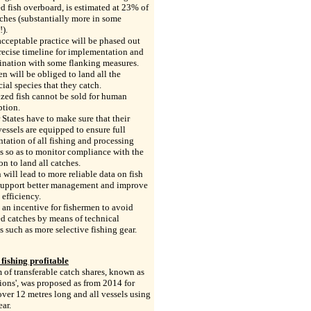
 fish overboard, is estimated at 23% of
tches (substantially more in some
!).
cceptable practice will be phased out
recise timeline for implementation and
ination with some flanking measures.
n will be obliged to land all the
al species that they catch.
zed fish cannot be sold for human
tion.
tates have to make sure that their
vessels are equipped to ensure full
ation of all fishing and processing
es so as to monitor compliance with the
on to land all catches.
 will lead to more reliable data on fish
 support better management and improve
 efficiency.
so an incentive for fishermen to avoid
d catches by means of technical
s such as more selective fishing gear.
fishing profitable
 of transferable catch shares, known as
ions', was proposed as from 2014 for
over 12 metres long and all vessels using
ar.