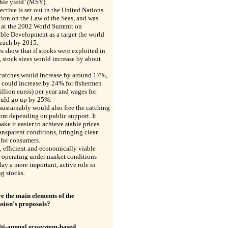
ble yield’ (MSY).
ective is set out in the United Nations
ion on the Law of the Seas, and was
 at the 2002 World Summit on
ble Development as a target the world
reach by 2015.
s show that if stocks were exploited in
, stock sizes would increase by about
 catches would increase by around 17%,
 could increase by 24% for fishermen
billion euros) per year and wages for
ould go up by 25%.
sustainably would also free the catching
rom depending on public support. It
ke it easier to achieve stable prices
ansparent conditions, bringing clear
 for consumers.
, efficient and economically viable
 operating under market conditions
ay a more important, active role in
g stocks.
e the main elements of the
ion's proposals?
ti-annual ecosystem-based