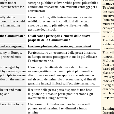
prices under
sostegno pubblico e favorirebbe prezzi più stabili a
manage
clear benefits for
condizioni trasparenti, con evidenti vantaggi per i
To rebui
consumatori.
the mar
effective
ally viable
Un settore forte, efficiente ed economicamente
From no
t conditions would
redditizio, operante in condizioni di mercato,
multi-a
ole in managing
avrebbe un ruolo più attivo e rilevante nella
ecosyst
gestione degli stock.
principl
 the Commission's
Quali sono i principali elementi delle nuove
activiti
proposte della Commissione?
The fish
stable b
based management
Gestione pluriennale basata sugli ecosistemi
investm
This wil
onomy in Europe,
Per ricostituire un’economia della pesca dinamica
long-ter
 protected more
in Europa occorre proteggere in modo più efficace
Multi-a
l’ambiente marino.
from the
 be managed by
D’ora in poi le attività di pesca dell’Unione
based pl
d by the ecosystem
saranno gestite sulla base di piani pluriennali e
plans, w
principle to ensure
disciplinate secondo un approccio ecosistemico
levels b
ities on the marine
nel rispetto del principio precauzionale, al fine di
Stocks 
garantire impatti limitati sull’ecosistema marino.
fixing f
other co
 better and more
Il settore della pesca potrà disporre di una base
which ar
ing and
migliore e più stabile per la pianificazione e gli
propose
investimenti a lungo termine.
nd maximise long-
Ciò consentirà di salvaguardare le risorse e di
potenziare al massimo i rendimenti a lungo
Banning
termine.
Discardi