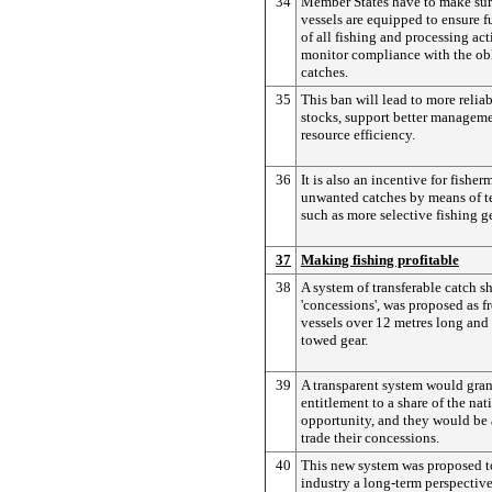
34
Member States have to make sure
vessels are equipped to ensure 
of all fishing and processing acti
monitor compliance with the obl
catches.
35
This ban will lead to more reliab
stocks, support better managem
resource efficiency.
36
It is also an incentive for fishe
unwanted catches by means of t
such as more selective fishing ge
37
Making fishing profitable
38
A system of transferable catch s
'concessions', was proposed as f
vessels over 12 metres long and 
towed gear.
39
A transparent system would gran
entitlement to a share of the nat
opportunity, and they would be a
trade their concessions.
40
This new system was proposed to
industry a long-term perspective