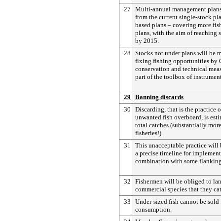
27
Multi-annual management plan
from the current single-stock pla
based plans – covering more fish
plans, with the aim of reaching 
by 2015.
28
Stocks not under plans will be
fixing fishing opportunities by 
conservation and technical mea
part of the toolbox of instrumen
29
Banning discards
30
Discarding, that is the practice 
unwanted fish overboard, is est
total catches (substantially mor
fisheries!).
31
This unacceptable practice will
a precise timeline for implement
combination with some flanking
32
Fishermen will be obliged to lan
commercial species that they ca
33
Under-sized fish cannot be sold
consumption.