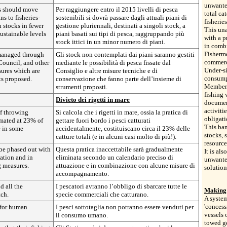
unwanted
s should move
Per raggiungere entro il 2015 livelli di pesca
total ca
ns to fisheries-
sostenibili si dovrà passare dagli attuali piani di
fisheries
 stocks in fewer
gestione pluriennali, destinati a singoli stock, a
This una
sustainable levels
piani basati sui tipi di pesca, raggruppando più
with a p
stock ittici in un minor numero di piani.
in comb
Fisherme
 managed through
Gli stock non contemplati dai piani saranno gestiti
commerci
Council, and other
mediante le possibilità di pesca fissate dal
Under-si
sures which are
Consiglio e altre misure tecniche e di
consump
ts proposed.
conservazione che fanno parte dell’insieme di
Member S
strumenti proposti.
fishing 
Divieto dei rigetti in mare
document
activiti
of throwing
Si calcola che i rigetti in mare, ossia la pratica di
obligati
imated at 23% of
gettare fuori bordo i pesci catturati
This ban
e in some
accidentalmente, costituiscano circa il 23% delle
stocks,
catture totali (e in alcuni casi molto di più!).
resource
 be phased out with
Questa pratica inaccettabile sarà gradualmente
It is al
ation and in
eliminata secondo un calendario preciso di
unwante
 measures.
attuazione e in combinazione con alcune misure di
solution
accompagnamento.
d all the
I pescatori avranno l’obbligo di sbarcare tutte le
Making 
tch.
specie commerciali che catturano.
A system
'concess
 for human
I pesci sottotaglia non potranno essere venduti per
vessels 
il consumo umano.
towed ge