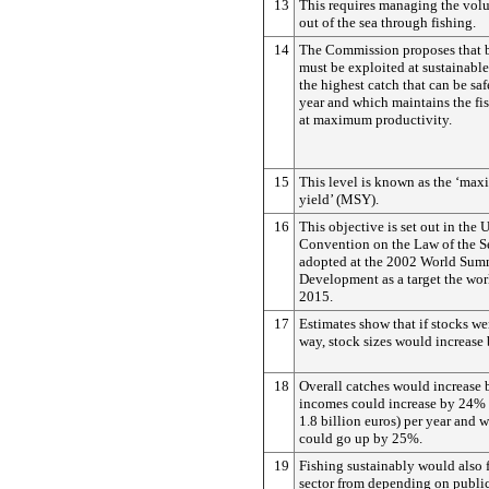
13
This requires managing the volu
out of the sea through fishing.
14
The Commission proposes that b
must be exploited at sustainable
the highest catch that can be saf
year and which maintains the fi
at maximum productivity.
15
This level is known as the ‘ma
yield’ (MSY).
16
This objective is set out in the
Convention on the Law of the S
adopted at the 2002 World Summ
Development as a target the wor
2015.
17
Estimates show that if stocks we
way, stock sizes would increase
18
Overall catches would increase
incomes could increase by 24% f
1.8 billion euros) per year and 
could go up by 25%.
19
Fishing sustainably would also f
sector from depending on public