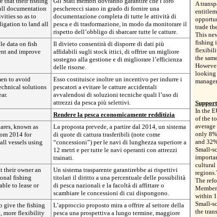
 that their fishing
Gli Stati membri dovranno garantire che i loro
A transp
full documentation
pescherecci siano in grado di fornire una
entitlem
vities so as to
documentazione completa di tutte le attività di
opportun
igation to land all
pesca e di trasformazione, in modo da monitorare il
trade th
rispetto dell’obbligo di sbarcare tutte le catture.
This ne
fishing 
le data on fish
Il divieto consentirà di disporre di dati più
flexibil
ent and improve
affidabili sugli stock ittici, di offrire un migliore
the same
sostegno alla gestione e di migliorare l’efficienza
However
delle risorse.
looking 
rmen to avoid
Esso costituisce inoltre un incentivo per indurre i
manageme
echnical solutions
pescatori a evitare le catture accidentali
ar.
avvalendosi di soluzioni tecniche quali l’uso di
attrezzi da pesca più selettivi.
Support 
In the E
Rendere la pesca economicamente redditizia
of the t
average 
hares, known as
La proposta prevede, a partire dal 2014, un sistema
only 8% 
rom 2014 for
di quote di cattura trasferibili (note come
and 32%
all vessels using
“concessioni”) per le navi di lunghezza superiore a
Small-sc
12 metri e per tutte le navi operanti con attrezzi
importan
trainati.
cultural
t their owner an
Un sistema trasparente garantirebbe ai rispettivi
regions.
ional fishing
titolari il diritto a una percentuale delle possibilità
The refo
ble to lease or
di pesca nazionali e la facoltà di affittare o
Member S
scambiare le concessioni di cui dispongono.
within 1
Small-sc
 give the fishing
L’approccio proposto mira a offrire al settore della
the tran
, more flexibility
pesca una prospettiva a lungo termine, maggiore