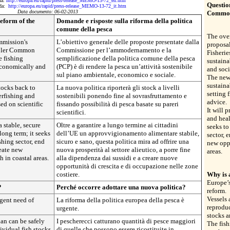
da:
http://europa.eu/rapid/press-release_MEMO-13-72_en.htm
Questio
 da:
http://europa.eu/rapid/press-release_MEMO-13-72_it.htm
Data documento: 06-02-2013
Common 
eform of the
Domande e risposte sulla riforma della politica
comune della pesca
The over
mmission's
L’obiettivo generale delle proposte presentate dalla
proposa
mpler Common
Commissione per l’ammodernamento e la
Fisherie
e fishing
semplificazione della politica comune della pesca
sustaina
economically and
(PCP) è di rendere la pesca un’attività sostenibile
and soci
sul piano ambientale, economico e sociale.
The new 
sustaina
tocks back to
La nuova politica riporterà gli stock a livelli
setting 
erfishing and
sostenibili ponendo fine al sovrasfruttamento e
advice.
ed on scientific
fissando possibilità di pesca basate su pareri
It will 
scientifici.
and heal
a stable, secure
Oltre a garantire a lungo termine ai cittadini
seeks to
long term; it seeks
dell’UE un approvvigionamento alimentare stabile,
sector, 
shing sector, end
sicuro e sano, questa politica mira ad offrire una
new oppo
eate new
nuova prosperità al settore alieutico, a porre fine
areas.
h in coastal areas.
alla dipendenza dai sussidi e a creare nuove
opportunità di crescita e di occupazione nelle zone
costiere.
Why is 
Europe’s
?
Perché occorre adottare una nuova politica?
reform.
Vessels 
rgent need of
La riforma della politica europea della pesca è
reproduc
urgente.
stocks a
han can be safely
I pescherecci catturano quantità di pesce maggiori
The fish
ividual fish stocks
di quelle che possono essere ricostituite in