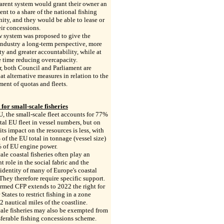
arent system would grant their owner an
ent to a share of the national fishing
ity, and they would be able to lease or
eir concessions.
w system was proposed to give the
industry a long-term perspective, more
ity and greater accountability, while at
 time reducing overcapacity.
, both Council and Parliament are
at alternative measures in relation to the
nt of quotas and fleets.
for small-scale fisheries
U, the small-scale fleet accounts for 77%
otal EU fleet in vessel numbers, but on
its impact on the resources is less, with
of the EU total in tonnage (vessel size)
 of EU engine power.
ale coastal fisheries often play an
t role in the social fabric and the
 identity of many of Europe's coastal
They therefore require specific support.
rmed CFP extends to 2022 the right for
tates to restrict fishing in a zone
2 nautical miles of the coastline.
ale fisheries may also be exempted from
sferable fishing concessions scheme.