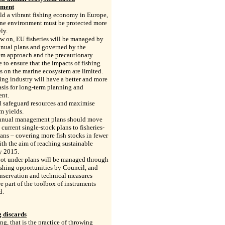
ment
ld a vibrant fishing economy in Europe,
ine environment must be protected more
ly.
w on, EU fisheries will be managed by
nnual plans and governed by the
em approach and the precautionary
e to ensure that the impacts of fishing
es on the marine ecosystem are limited.
ing industry will have a better and more
asis for long-term planning and
ent.
l safeguard resources and maximise
m yields.
nnual management plans should move
 current single-stock plans to fisheries-
ans – covering more fish stocks in fewer
ith the aim of reaching sustainable
y 2015.
not under plans will be managed through
ishing opportunities by Council, and
nservation and technical measures
e part of the toolbox of instruments
d.
 discards
ng, that is the practice of throwing