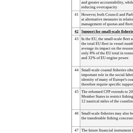
and greater accountability, whil
reducing overcapacity.
41
However, both Council and Parl
at alternative measures in relati
management of quotas and fleet
42
Support for small-scale fisheri
43
In the EU, the small-scale fleet
the total EU fleet in vessel numb
average its impact on the resourc
only 8% of the EU total in tonna
and 32% of EU engine power.
44
Small-scale coastal fisheries oft
important role in the social fabr
identity of many of Europe's co
therefore require specific suppor
45
The reformed CFP extends to 202
Member States to restrict fishin
12 nautical miles of the coastlin
46
Small-scale fisheries may also 
the transferable fishing concess
47
The future financial instrument f