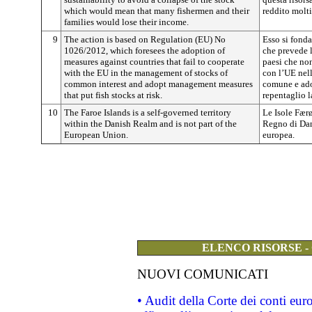
which would mean that many fishermen and their
reddito molti
families would lose their income.
9
The action is based on Regulation (EU) No
Esso si fond
1026/2012, which foresees the adoption of
che prevede l
measures against countries that fail to cooperate
paesi che non
with the EU in the management of stocks of
con l’UE nell
common interest and adopt management measures
comune e ado
that put fish stocks at risk.
repentaglio 
10
The Faroe Islands is a self-governed territory
Le Isole Fær
within the Danish Realm and is not part of the
Regno di Dan
European Union.
europea.
ELENCO RISORSE -
NUOVI COMUNICATI
• Audit della Corte dei conti eu