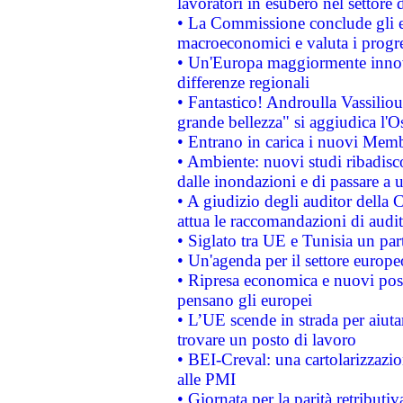
lavoratori in esubero nel settore d
• La Commissione conclude gli es
macroeconomici e valuta i progre
• Un'Europa maggiormente innova
differenze regionali
• Fantastico! Androulla Vassilio
grande bellezza" si aggiudica l'O
• Entrano in carica i nuovi Memb
• Ambiente: nuovi studi ribadisco
dalle inondazioni e di passare a u
• A giudizio degli auditor della
attua le raccomandazioni di aud
• Siglato tra UE e Tunisia un part
• Un'agenda per il settore europe
• Ripresa economica e nuovi post
pensano gli europei
• L’UE scende in strada per aiutar
trovare un posto di lavoro
• BEI-Creval: una cartolarizzazio
alle PMI
• Giornata per la parità retributiv