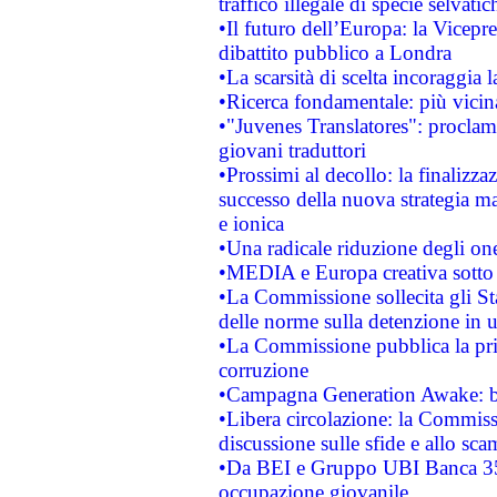
traffico illegale di specie selvatic
•Il futuro dell’Europa: la Vicep
dibattito pubblico a Londra
•La scarsità di scelta incoraggia l
•Ricerca fondamentale: più vicin
•"Juvenes Translatores": proclama
giovani traduttori
•Prossimi al decollo: la finalizzaz
successo della nuova strategia ma
e ionica
•Una radicale riduzione degli oner
•MEDIA e Europa creativa sotto i r
•La Commissione sollecita gli Sta
delle norme sulla detenzione in 
•La Commissione pubblica la prim
corruzione
•Campagna Generation Awake: bast
•Libera circolazione: la Commiss
discussione sulle sfide e allo sca
•Da BEI e Gruppo UBI Banca 35
occupazione giovanile