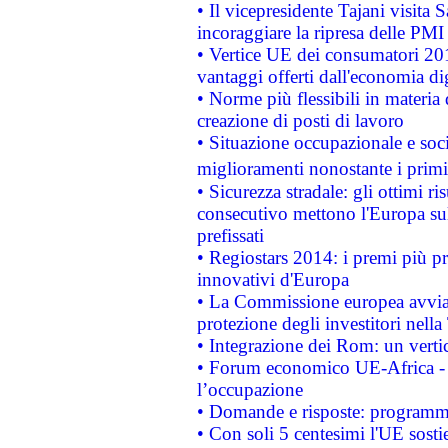
• Il vicepresidente Tajani visita 
incoraggiare la ripresa delle PMI 
• Vertice UE dei consumatori 201
vantaggi offerti dall'economia dig
• Norme più flessibili in materia d
creazione di posti di lavoro
• Situazione occupazionale e socia
miglioramenti nonostante i primi 
• Sicurezza stradale: gli ottimi ri
consecutivo mettono l'Europa sull
prefissati
• Regiostars 2014: i premi più pre
innovativi d'Europa
• La Commissione europea avvia 
protezione degli investitori nell
• Integrazione dei Rom: un verti
• Forum economico UE-Africa - in
l’occupazione
• Domande e risposte: programma
• Con soli 5 centesimi l'UE sosti