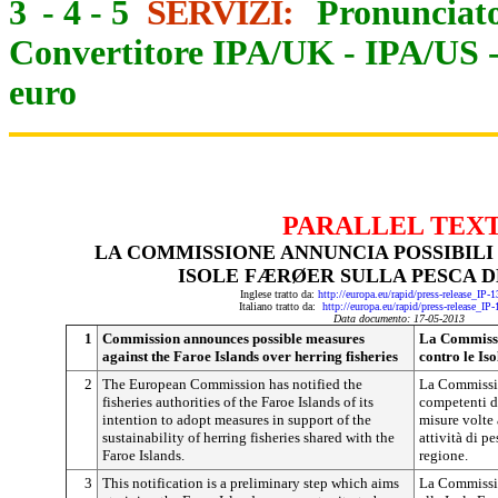
3
-
4
-
5
SERVIZI:
Pronunciato
Convertitore IPA/UK
-
IPA/US
euro
PARALLEL TEX
LA COMMISSIONE ANNUNCIA POSSIBILI
ISOLE FÆRØER SULLA PESCA D
Inglese tratto da:
http://europa.eu/rapid/press-release_IP
Italiano tratto da:
http://europa.eu/rapid/press-release_IP
Data documento: 17-05-2013
1
Commission announces possible measures
La Commissi
against the Faroe Islands over herring fisheries
contro le Is
2
The European Commission has notified the
La Commissio
fisheries authorities of the Faroe Islands of its
competenti de
intention to adopt measures in support of the
misure volte 
sustainability of herring fisheries shared with the
attività di p
Faroe Islands.
regione.
3
This notification is a preliminary step which aims
La Commissio