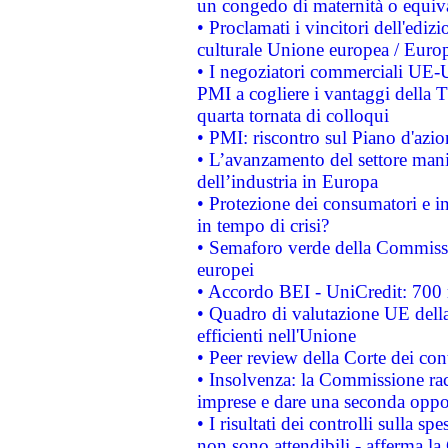
un congedo di maternità o equiv
• Proclamati i vincitori dell'edi
culturale Unione europea / Euro
• I negoziatori commerciali UE-U
PMI a cogliere i vantaggi della 
quarta tornata di colloqui
• PMI: riscontro sul Piano d'azi
• L’avanzamento del settore manifa
dell’industria in Europa
• Protezione dei consumatori e in
in tempo di crisi?
• Semaforo verde della Commission
europei
• Accordo BEI - UniCredit: 700 m
• Quadro di valutazione UE della 
efficienti nell'Unione
• Peer review della Corte dei cont
• Insolvenza: la Commissione ra
imprese e dare una seconda oppor
• I risultati dei controlli sulla s
non sono attendibili - afferma la