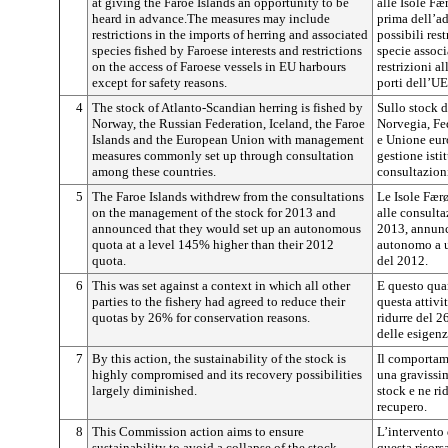
at giving the Faroe Islands an opportunity to be
alle Isole Fær
heard in advance.The measures may include
prima dell’a
restrictions in the imports of herring and associated
possibili res
species fished by Faroese interests and restrictions
specie associ
on the access of Faroese vessels in EU harbours
restrizioni a
except for safety reasons.
porti dell’UE
4
The stock of Atlanto-Scandian herring is fished by
Sullo stock 
Norway, the Russian Federation, Iceland, the Faroe
Norvegia, Fed
Islands and the European Union with management
e Unione eur
measures commonly set up through consultation
gestione isti
among these countries.
consultazion
5
The Faroe Islands withdrew from the consultations
Le Isole Fær
on the management of the stock for 2013 and
alle consulta
announced that they would set up an autonomous
2013, annunc
quota at a level 145% higher than their 2012
autonomo a u
quota.
del 2012.
6
This was set against a context in which all other
E questo quan
parties to the fishery had agreed to reduce their
questa attivi
quotas by 26% for conservation reasons.
ridurre del 2
delle esigen
7
By this action, the sustainability of the stock is
Il comportame
highly compromised and its recovery possibilities
una gravissim
largely diminished.
stock e ne ri
recupero.
8
This Commission action aims to ensure
L’intervento
sustainability to avoid a collapse of the stock
questa risors