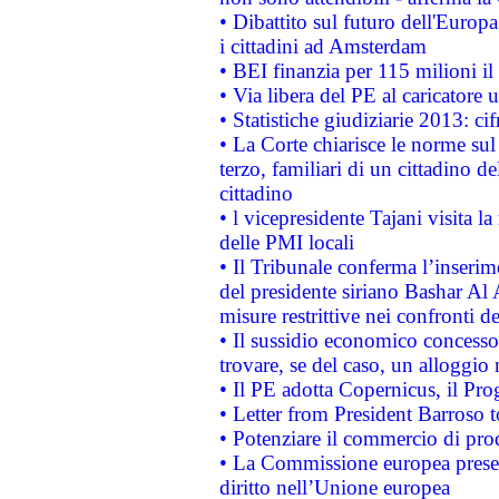
• Dibattito sul futuro dell'Europ
i cittadini ad Amsterdam
• BEI finanzia per 115 milioni i
• Via libera del PE al caricatore u
• Statistiche giudiziarie 2013: ci
• La Corte chiarisce le norme sul 
terzo, familiari di un cittadino 
cittadino
• l vicepresidente Tajani visita l
delle PMI locali
• Il Tribunale conferma l’inserim
del presidente siriano Bashar Al 
misure restrittive nei confronti de
• Il sussidio economico concesso 
trovare, se del caso, un alloggio
• Il PE adotta Copernicus, il Pr
• Letter from President Barroso
• Potenziare il commercio di prod
• La Commissione europea presen
diritto nell’Unione europea