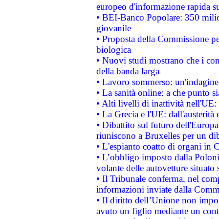
europeo d'informazione rapida su
• BEI-Banco Popolare: 350 mili
giovanile
• Proposta della Commissione pe
biologica
• Nuovi studi mostrano che i cons
della banda larga
• Lavoro sommerso: un'indagine 
• La sanità online: a che punto 
• Alti livelli di inattività nell'
• La Grecia e l'UE: dall'austerità
• Dibattito sul futuro dell'Europa:
riuniscono a Bruxelles per un di
• L'espianto coatto di organi in 
• L’obbligo imposto dalla Polonia 
volante delle autovetture situato s
• Il Tribunale conferma, nel compl
informazioni inviate dalla Commi
• Il diritto dell’Unione non imp
avuto un figlio mediante un contr