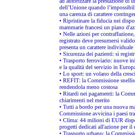
ad autorizzare la prestazione di 
dell’Unione quando l’impossibilit
una carenza di carattere contingen
• Ripristinare la fiducia nei disp
mammarie francesi un piano d'azi
• Nelle azioni per contraffazion
registrato deve presumersi valido 
presenta un carattere individuale
• Sicurezza dei pazienti: si regis
• Trasporto ferroviario: nuove iniz
e la qualità del servizio in Europ
• Lo sport: un volano della cresc
• REFIT: la Commissione snellisc
rendendola meno costosa
• Ritardi nei pagamenti: la Commi
chiarimenti nel merito
• Tutti a bordo per una nuova mac
Commissione avvicina i paesi tra
• Clima: 44 milioni di EUR dispon
progetti dedicati all'azione per il
• Trasporto urbano: la Commission