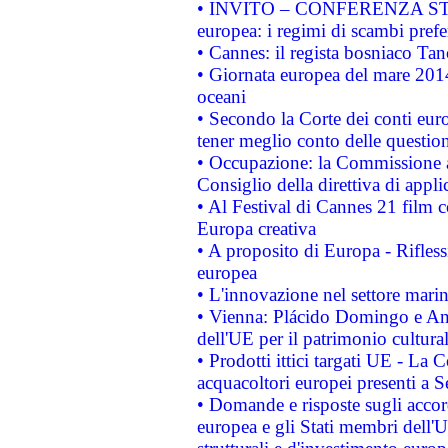
• INVITO – CONFERENZA STAMP
europea: i regimi di scambi pref
• Cannes: il regista bosniaco Ta
• Giornata europea del mare 2014
oceani
• Secondo la Corte dei conti eur
tener meglio conto delle questioni
• Occupazione: la Commissione a
Consiglio della direttiva di applic
• Al Festival di Cannes 21 film
Europa creativa
• A proposito di Europa - Rifless
europea
• L'innovazione nel settore marin
• Vienna: Plácido Domingo e And
dell'UE per il patrimonio cultur
• Prodotti ittici targati UE - La
acquacoltori europei presenti 
• Domande e risposte sugli accor
europea e gli Stati membri dell'U