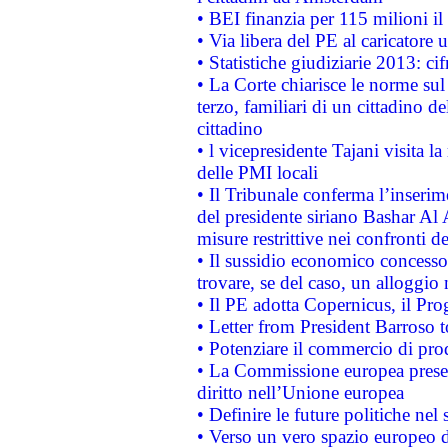
• BEI finanzia per 115 milioni i
• Via libera del PE al caricatore u
• Statistiche giudiziarie 2013: ci
• La Corte chiarisce le norme sul 
terzo, familiari di un cittadino 
cittadino
• l vicepresidente Tajani visita l
delle PMI locali
• Il Tribunale conferma l’inserim
del presidente siriano Bashar Al 
misure restrittive nei confronti de
• Il sussidio economico concesso 
trovare, se del caso, un alloggio
• Il PE adotta Copernicus, il Pr
• Letter from President Barroso
• Potenziare il commercio di prod
• La Commissione europea presen
diritto nell’Unione europea
• Definire le future politiche nel 
• Verso un vero spazio europeo di 