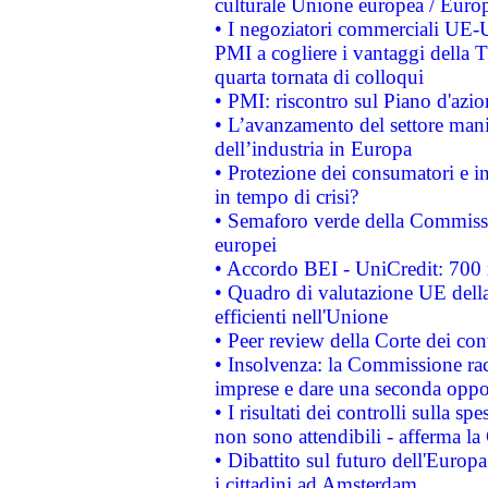
culturale Unione europea / Euro
• I negoziatori commerciali UE-U
PMI a cogliere i vantaggi della 
quarta tornata di colloqui
• PMI: riscontro sul Piano d'azi
• L’avanzamento del settore manifa
dell’industria in Europa
• Protezione dei consumatori e in
in tempo di crisi?
• Semaforo verde della Commission
europei
• Accordo BEI - UniCredit: 700 m
• Quadro di valutazione UE della 
efficienti nell'Unione
• Peer review della Corte dei cont
• Insolvenza: la Commissione ra
imprese e dare una seconda oppor
• I risultati dei controlli sulla s
non sono attendibili - afferma la
• Dibattito sul futuro dell'Europ
i cittadini ad Amsterdam