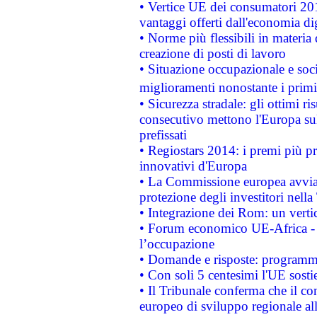
• Vertice UE dei consumatori 201
vantaggi offerti dall'economia dig
• Norme più flessibili in materia d
creazione di posti di lavoro
• Situazione occupazionale e socia
miglioramenti nonostante i primi 
• Sicurezza stradale: gli ottimi ri
consecutivo mettono l'Europa sull
prefissati
• Regiostars 2014: i premi più pre
innovativi d'Europa
• La Commissione europea avvia 
protezione degli investitori nell
• Integrazione dei Rom: un verti
• Forum economico UE-Africa - in
l’occupazione
• Domande e risposte: programma
• Con soli 5 centesimi l'UE sosti
• Il Tribunale conferma che il co
europeo di sviluppo regionale all