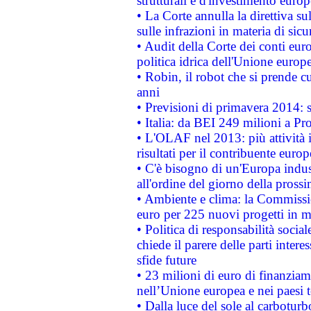
strutturali e d'investimento euro
• La Corte annulla la direttiva s
sulle infrazioni in materia di sicu
• Audit della Corte dei conti euro
politica idrica dell'Unione europ
• Robin, il robot che si prende c
anni
• Previsioni di primavera 2014: si
• Italia: da BEI 249 milioni a Pr
• L'OLAF nel 2013: più attività i
risultati per il contribuente euro
• C'è bisogno di un'Europa indust
all'ordine del giorno della pros
• Ambiente e clima: la Commissi
euro per 225 nuovi progetti in m
• Politica di responsabilità soci
chiede il parere delle parti interes
sfide future
• 23 milioni di euro di finanzia
nell’Unione europea e nei paesi t
• Dalla luce del sole al carboturb