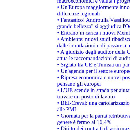
macroeconomici e valuta i progre
• Un'Europa maggiormente innova
differenze regionali
• Fantastico! Androulla Vassilio
grande bellezza" si aggiudica l'O
• Entrano in carica i nuovi Memb
• Ambiente: nuovi studi ribadisco
dalle inondazioni e di passare a u
• A giudizio degli auditor della
attua le raccomandazioni di aud
• Siglato tra UE e Tunisia un part
• Un'agenda per il settore europe
• Ripresa economica e nuovi post
pensano gli europei
• L’UE scende in strada per aiutar
trovare un posto di lavoro
• BEI-Creval: una cartolarizzazio
alle PMI
• Giornata per la parità retributiv
genere è fermo al 16,4%
• Diritto dei contratti di assicura