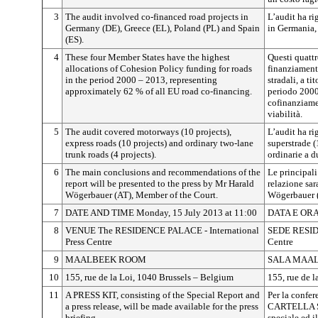
3
The audit involved co-financed road projects in
L’audit ha ri
Germany (DE), Greece (EL), Poland (PL) and Spain
in Germania,
(ES).
4
These four Member States have the highest
Questi quatt
allocations of Cohesion Policy funding for roads
finanziamenti
in the period 2000 – 2013, representing
stradali, a ti
approximately 62 % of all EU road co-financing.
periodo 2000 
cofinanziamen
viabilità.
5
The audit covered motorways (10 projects),
L’audit ha ri
express roads (10 projects) and ordinary two-lane
superstrade (
trunk roads (4 projects).
ordinarie a d
6
The main conclusions and recommendations of the
Le principal
report will be presented to the press by Mr Harald
relazione sar
Wögerbauer (AT), Member of the Court.
Wögerbauer (
7
DATE AND TIME Monday, 15 July 2013 at 11:00
DATA E ORA L
8
VENUE The RESIDENCE PALACE - International
SEDE RESIDE
Press Centre
Centre
9
MAALBEEK ROOM
SALA MAA
10
155, rue de la Loi, 1040 Brussels – Belgium
155, rue de l
11
A PRESS KIT, consisting of the Special Report and
Per la confer
a press release, will be made available for the press
CARTELLA ST
briefing.
speciale ed i