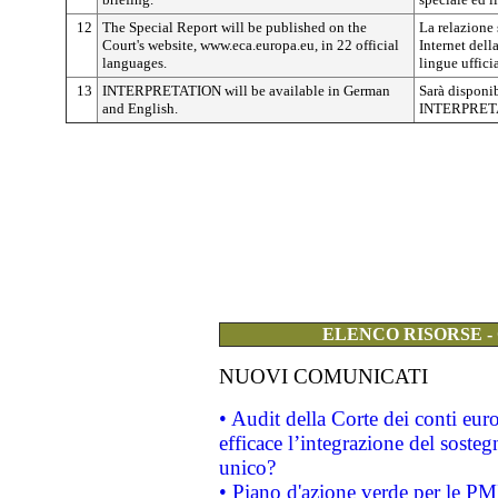
12
The Special Report will be published on the
La relazione 
Court's website, www.eca.europa.eu, in 22 official
Internet dell
languages.
lingue ufficia
13
INTERPRETATION will be available in German
Sarà disponib
and English.
INTERPRETAZ
ELENCO RISORSE -
NUOVI COMUNICATI
• Audit della Corte dei conti eu
efficace l’integrazione del sost
unico?
• Piano d'azione verde per le PM