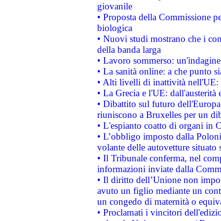
giovanile
• Proposta della Commissione pe
biologica
• Nuovi studi mostrano che i cons
della banda larga
• Lavoro sommerso: un'indagine 
• La sanità online: a che punto 
• Alti livelli di inattività nell'
• La Grecia e l'UE: dall'austerità
• Dibattito sul futuro dell'Europa:
riuniscono a Bruxelles per un di
• L'espianto coatto di organi in 
• L’obbligo imposto dalla Polonia 
volante delle autovetture situato s
• Il Tribunale conferma, nel compl
informazioni inviate dalla Commi
• Il diritto dell’Unione non imp
avuto un figlio mediante un contr
un congedo di maternità o equiv
• Proclamati i vincitori dell'edi