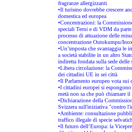
fragranze allergizzanti
•Il turismo dovrebbe crescere an
domestica ed europea
•Concentrazioni: la Commissione 
speciali Terni e di VDM da part
processo di attuazione delle misur
concentrazione Outokumpu/In
•Un’imposta che svantaggia le im
a società stabilite in un altro S
indiretta fondata sulla sede delle 
•Libera circolazione: la Commiss
dei cittadini UE in sei città
•Il Parlamento europeo vota sui di
•I cittadini europei si espongono
metà non sa che può chiamare i
•Dichiarazione della Commission
Svizzera sull'iniziativa "contro 
•Ambiente: consultazione pubblic
traffico illegale di specie selvatic
•Il futuro dell’Europa: la Vicep