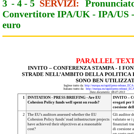
3
-
4
-
5
SERVIZI:
Pronunciato
Convertitore IPA/UK
-
IPA/US
euro
PARALLEL TEX
INVITO – CONFERENZA STAMPA - I FON
STRADE NELL’AMBITO DELLA POLITICA 
SONO BEN UTILIZZAT
Inglese tratto da:
http://europa.eu/rapid/press-release_EC
Italiano tratto da:
http://europa.eu/rapid/press-release_E
Data documento: 08-07-2013
1
INVITATION - PRESS BRIEFING - Are EU
INVITO – C
Cohesion Policy funds well spent on roads?
erogati per l
coesione del
2
The EU’s auditors assessed whether the EU
Gli auditor d
Cohesion Policy funds’ road infrastructure projects
valutato se i 
have achieved their objectives at a reasonable
finanziati tr
cost?
di coesione a
un costo rag