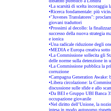
dibattito pubblico a Londra
•La scarsità di scelta incoraggia l
•Ricerca fondamentale: più vicin
•"Juvenes Translatores": proclama
giovani traduttori
•Prossimi al decollo: la finalizzaz
successo della nuova strategia ma
e ionica
•Una radicale riduzione degli oner
•MEDIA e Europa creativa sotto i r
•La Commissione sollecita gli Sta
delle norme sulla detenzione in 
•La Commissione pubblica la prim
corruzione
•Campagna Generation Awake: bast
•Libera circolazione: la Commiss
discussione sulle sfide e allo sca
•Da BEI e Gruppo UBI Banca 35
occupazione giovanile
•Nel diritto dell’Unione, la nozi
intesa in modo autonomo rispetto 