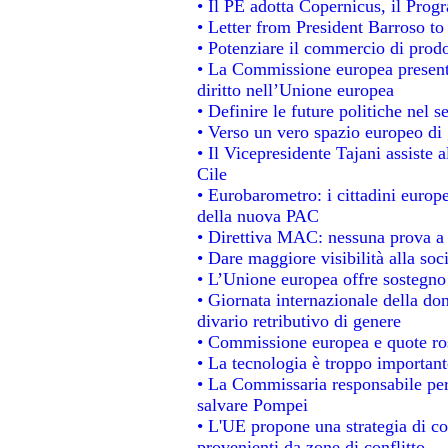
• Il PE adotta Copernicus, il Prog
• Letter from President Barroso t
• Potenziare il commercio di prodot
• La Commissione europea presenta
diritto nell’Unione europea
• Definire le future politiche nel s
• Verso un vero spazio europeo di g
• Il Vicepresidente Tajani assiste 
Cile
• Eurobarometro: i cittadini europ
della nuova PAC
• Direttiva MAC: nessuna prova a 
• Dare maggiore visibilità alla soc
• L’Unione europea offre sostegno
• Giornata internazionale della do
divario retributivo di genere
• Commissione europea e quote rosa
• La tecnologia è troppo importante
• La Commissaria responsabile per 
salvare Pompei
• L'UE propone una strategia di c
provenienti da zone di conflitto