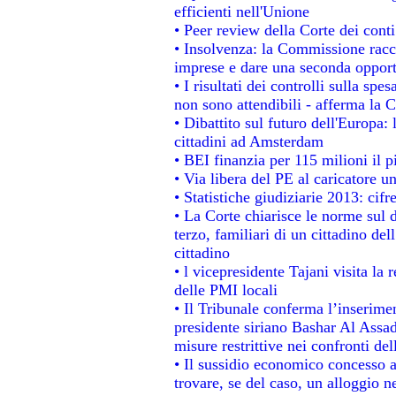
efficienti nell'Unione
• Peer review della Corte dei conti
• Insolvenza: la Commissione rac
imprese e dare una seconda opportu
• I risultati dei controlli sulla sp
non sono attendibili - afferma la C
• Dibattito sul futuro dell'Europa:
cittadini ad Amsterdam
• BEI finanzia per 115 milioni il 
• Via libera del PE al caricatore un
• Statistiche giudiziarie 2013: cifr
• La Corte chiarisce le norme sul d
terzo, familiari di un cittadino de
cittadino
• l vicepresidente Tajani visita la 
delle PMI locali
• Il Tribunale conferma l’inserime
presidente siriano Bashar Al Assad,
misure restrittive nei confronti del
• Il sussidio economico concesso ai
trovare, se del caso, un alloggio n