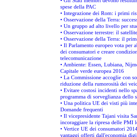
• Gli Stati membri devono restitui
spese della PAC
• Integrazione dei Rom: i primi ri
• Osservazione della Terra: success
• Un gruppo ad alto livello per stu
• Osservazione terrestre: il satelli
• Osservazione della Terra: il prim
• Il Parlamento europeo vota per abo
dei consumatori e creare condizion
telecomunicazione
• Ambiente: Essen, Lubiana, Nijmeg
Capitale verde europea 2016
• La Commissione accoglie con sod
riduzione della rumorosità dei veic
• Evitare costosi incidenti nello s
programma di sorveglianza dello s
• Una politica UE dei visti più int
Domande frequenti
• Il vicepresidente Tajani visita S
incoraggiare la ripresa delle PMI l
• Vertice UE dei consumatori 2014
vantaggi offerti dall'economia digi