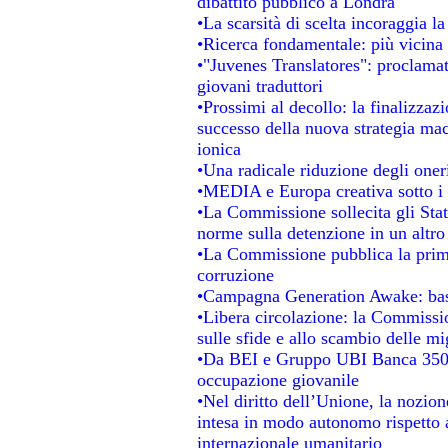
dibattito pubblico a Londra
•La scarsità di scelta incoraggia la
•Ricerca fondamentale: più vicina 
•"Juvenes Translatores": proclamati
giovani traduttori
•Prossimi al decollo: la finalizzazi
successo della nuova strategia mac
ionica
•Una radicale riduzione degli oneri 
•MEDIA e Europa creativa sotto i ri
•La Commissione sollecita gli Stat
norme sulla detenzione in un altr
•La Commissione pubblica la prima 
corruzione
•Campagna Generation Awake: basta 
•Libera circolazione: la Commissio
sulle sfide e allo scambio delle mig
•Da BEI e Gruppo UBI Banca 350 
occupazione giovanile
•Nel diritto dell’Unione, la nozion
intesa in modo autonomo rispetto al
internazionale umanitario