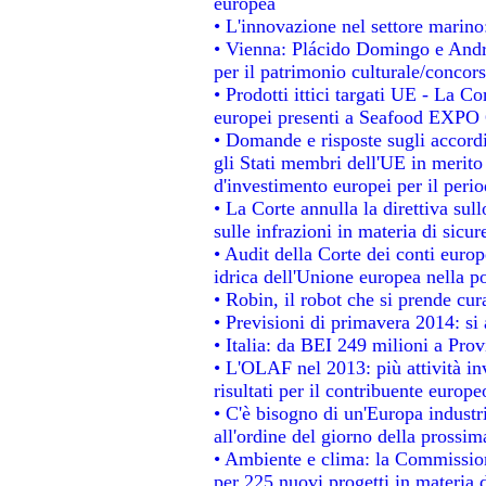
europea
• L'innovazione nel settore marino:
• Vienna: Plácido Domingo e Andro
per il patrimonio culturale/conco
• Prodotti ittici targati UE - La 
europei presenti a Seafood EXPO
• Domande e risposte sugli accordi
gli Stati membri dell'UE in merito 
d'investimento europei per il per
• La Corte annulla la direttiva sul
sulle infrazioni in materia di sicur
• Audit della Corte dei conti europe
idrica dell'Unione europea nella p
• Robin, il robot che si prende cur
• Previsioni di primavera 2014: si a
• Italia: da BEI 249 milioni a Prov
• L'OLAF nel 2013: più attività in
risultati per il contribuente europe
• C'è bisogno di un'Europa industri
all'ordine del giorno della prossi
• Ambiente e clima: la Commission
per 225 nuovi progetti in materia 