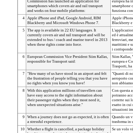
Commission has launched an application for
europea ha i
smartphones which covers air and rail transport
smartphone ch
and works on four mobile platforms:
funziona con
4
Apple iPhone and iPad, Google Android, RIM
Apple iPhone
Blackberry and Microsoft Windows Phone 7.
Blackberry e
5
The app is available in 22 EU languages. It
L'applicazion
currently covers air and rail transport and will be
ed è attualmen
extended to bus / coach and marine travel in 2013
ferroviari, m
when these rights come into force.
marittimi e 
i corrisponde
6
European Commission Vice President Siim Kallas,
Siim Kallas,
responsible for Transport said:
europea e Co
Trasporti, ha
7
"How many of us have stood in an airport and felt
"Quanti di no
the frustration of people telling you that you have
aeroporto con
no rights when you know you have!
non abbiamo 
8
With this application millions of travellers can
Con questa a
have easy access to the right information about
potranno acc
their passenger rights when they most need it,
corrette sui 
when unexpected situations arise."
esatto in cui
situazioni im
9
When a journey does not go as expected, it is often
Quando un vi
a stressful experience.
trasforma in 
10
Whether a flight is cancelled, a package holiday
Se un volo vi