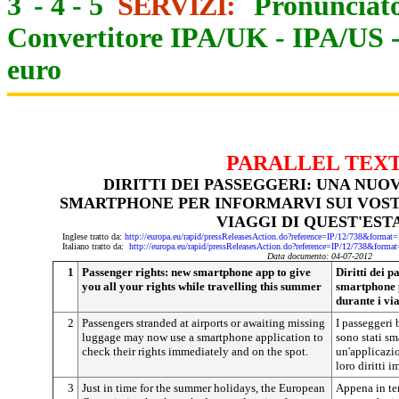
3
-
4
-
5
SERVIZI:
Pronunciato
Convertitore IPA/UK
-
IPA/US
euro
PARALLEL TEX
DIRITTI DEI PASSEGGERI: UNA NUO
SMARTPHONE PER INFORMARVI SUI VOSTR
VIAGGI DI QUEST'EST
Inglese tratto da:
http://europa.eu/rapid/pressReleasesAction.do?reference=IP/12/738&f
Italiano tratto da:
http://europa.eu/rapid/pressReleasesAction.do?reference=IP/12/738&
Data documento: 04-07-2012
1
Passenger rights: new smartphone app to give
Diritti dei 
you all your rights while travelling this summer
smartphone p
durante i via
2
Passengers stranded at airports or awaiting missing
I passeggeri 
luggage may now use a smartphone application to
sono stati sm
check their rights immediately and on the spot.
un'applicazio
loro diritti 
3
Just in time for the summer holidays, the European
Appena in te