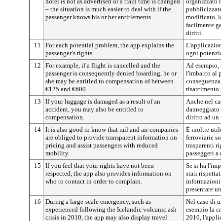
hotel is not as advertised or a train time is changed
organizzato 
– the situation is much easier to deal with if the
pubblicizzate
passenger knows his or her entitlements.
modificato, l
facilmente ge
diritti.
11
For each potential problem, the app explains the
L'applicazion
passenger’s rights.
ogni potenzi
12
For example, if a flight is cancelled and the
Ad esempio, 
passenger is consequently denied boarding, he or
l'imbarco al 
she may be entitled to compensation of between
conseguenza,
€125 and €600.
risarcimento 
13
If your luggage is damaged as a result of an
Anche nel ca
accident, you may also be entitled to
danneggiato a
compensation.
diritto ad un
14
It is also good to know that rail and air companies
È inoltre uti
are obliged to provide transparent information on
ferroviarie s
pricing and assist passengers with reduced
trasparenti ri
mobility.
passeggeri a 
15
If you feel that your rights have not been
Se si ha l'im
respected, the app also provides information on
stati rispetta
who to contact in order to complain.
informazioni 
presentare u
16
During a large-scale emergency, such as
Nel caso di 
experienced following the Icelandic volcanic ash
esempio la cr
crisis in 2010, the app may also display travel
2010, l'appl