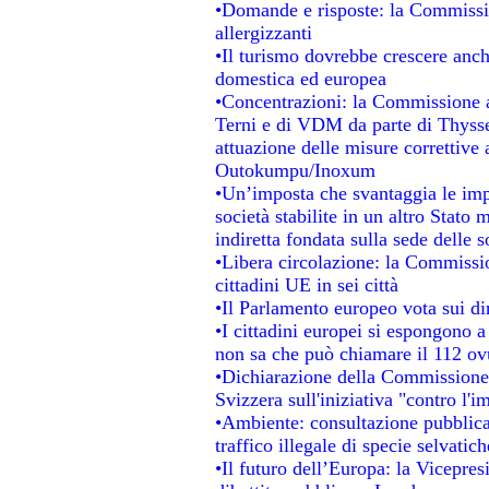
•Domande e risposte: la Commissio
allergizzanti
•Il turismo dovrebbe crescere anc
domestica ed europea
•Concentrazioni: la Commissione au
Terni e di VDM da parte di Thysse
attuazione delle misure correttive 
Outokumpu/Inoxum
•Un’imposta che svantaggia le impr
società stabilite in un altro Stato
indiretta fondata sulla sede delle s
•Libera circolazione: la Commissio
cittadini UE in sei città
•Il Parlamento europeo vota sui dir
•I cittadini europei si espongono a
non sa che può chiamare il 112 o
•Dichiarazione della Commissione
Svizzera sull'iniziativa "contro l'
•Ambiente: consultazione pubblica 
traffico illegale di specie selvatich
•Il futuro dell’Europa: la Vicepre