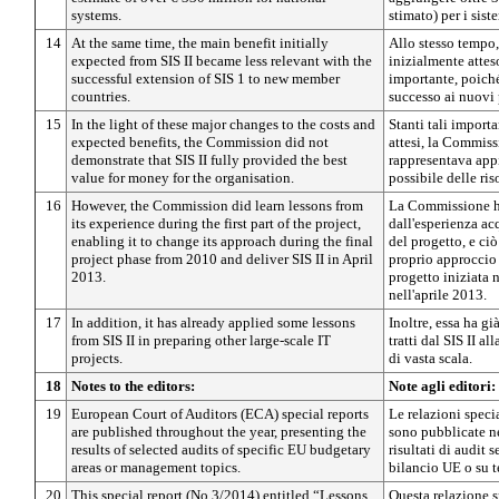
systems.
stimato) per i sist
14
At the same time, the main benefit initially
Allo stesso tempo,
expected from SIS II became less relevant with the
inizialmente attes
successful extension of SIS 1 to new member
importante, poiché
countries.
successo ai nuovi
15
In the light of these major changes to the costs and
Stanti tali importa
expected benefits, the Commission did not
attesi, la Commiss
demonstrate that SIS II fully provided the best
rappresentava appi
value for money for the organisation.
possibile delle ris
16
However, the Commission did learn lessons from
La Commissione ha
its experience during the first part of the project,
dall'esperienza acq
enabling it to change its approach during the final
del progetto, e ciò
project phase from 2010 and deliver SIS II in April
proprio approccio 
2013.
progetto iniziata n
nell'aprile 2013.
17
In addition, it has already applied some lessons
Inoltre, essa ha g
from SIS II in preparing other large-scale IT
tratti dal SIS II al
projects.
di vasta scala.
18
Notes to the editors:
Note agli editori:
19
European Court of Auditors (ECA) special reports
Le relazioni speci
are published throughout the year, presenting the
sono pubblicate ne
results of selected audits of specific EU budgetary
risultati di audit s
areas or management topics.
bilancio UE o su te
20
This special report (No 3/2014) entitled “Lessons
Questa relazione sp