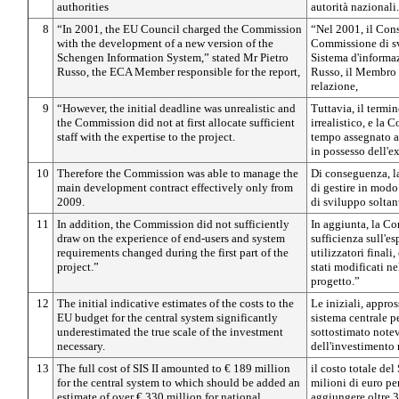
authorities
autorità nazionali.
8
“In 2001, the EU Council charged the Commission
“Nel 2001, il Cons
with the development of a new version of the
Commissione di sv
Schengen Information System,” stated Mr Pietro
Sistema d'informa
Russo, the ECA Member responsible for the report,
Russo, il Membro 
relazione,
9
“However, the initial deadline was unrealistic and
Tuttavia, il termin
the Commission did not at first allocate sufficient
irrealistico, e la
staff with the expertise to the project.
tempo assegnato al
in possesso dell'ex
10
Therefore the Commission was able to manage the
Di conseguenza, l
main development contract effectively only from
di gestire in modo 
2009.
di sviluppo soltan
11
In addition, the Commission did not sufficiently
In aggiunta, la Co
draw on the experience of end-users and system
sufficienza sull'es
requirements changed during the first part of the
utilizzatori finali,
project.”
stati modificati ne
progetto.”
12
The initial indicative estimates of the costs to the
Le iniziali, appros
EU budget for the central system significantly
sistema centrale p
underestimated the true scale of the investment
sottostimato note
necessary.
dell'investimento 
13
The full cost of SIS II amounted to € 189 million
il costo totale del
for the central system to which should be added an
milioni di euro per
estimate of over € 330 million for national
aggiungere oltre 3