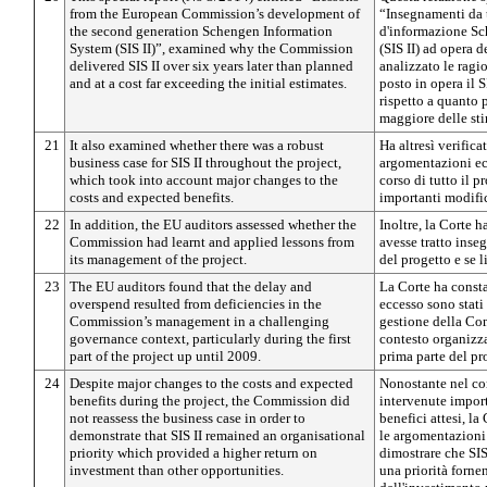
from the European Commission’s development of
“Insegnamenti da t
the second generation Schengen Information
d'informazione Sc
System (SIS II)”, examined why the Commission
(SIS II) ad opera 
delivered SIS II over six years later than planned
analizzato le ragi
and at a cost far exceeding the initial estimates.
posto in opera il S
rispetto a quanto 
maggiore delle sti
21
It also examined whether there was a robust
Ha altresì verifica
business case for SIS II throughout the project,
argomentazioni ec
which took into account major changes to the
corso di tutto il p
costs and expected benefits.
importanti modifich
22
In addition, the EU auditors assessed whether the
Inoltre, la Corte 
Commission had learnt and applied lessons from
avesse tratto inse
its management of the project.
del progetto e se l
23
The EU auditors found that the delay and
La Corte ha constat
overspend resulted from deficiencies in the
eccesso sono stati 
Commission’s management in a challenging
gestione della Com
governance context, particularly during the first
contesto organizza
part of the project up until 2009.
prima parte del pr
24
Despite major changes to the costs and expected
Nonostante nel cor
benefits during the project, the Commission did
intervenute import
not reassess the business case in order to
benefici attesi, l
demonstrate that SIS II remained an organisational
le argomentazioni 
priority which provided a higher return on
dimostrare che SIS
investment than other opportunities.
una priorità forne