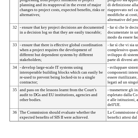
planning and its reapproval in the event of major
di definizione alla
changes to project costs, expected benefits, risks or
riapprovato nel c
alternatives;
modifiche ai costi,
alternative del pr
32
- ensure that key project decisions are documented
- far sì che le dec
in a decision log so that they are easily traceable;
documentate in un 
modo da essere fac
33
- ensure that there is effective global coordination
- far sì che vi sia
when a project requires the development of
complessivo quand
different but dependent systems by different
sviluppo di sistem
stakeholders;
parte di diversi att
34
- develop large-scale IT systems using
- sviluppare siste
interoperable building blocks which can easily be
componenti intero
re-used to prevent being locked-in to a single
essere riutilizzate
contractor;
legati ad un singo
35
and pass on the lessons learnt from the Court’s
- trasmettere gli i
audit to DGs and EU institutions, agencies and
espletato dalla Cor
other bodies.
e alle istituzioni,
dell'UE.
36
The Commission should evaluate whether the
La Commissione do
expected benefits of SIS II were achieved.
benefici attesi dal 