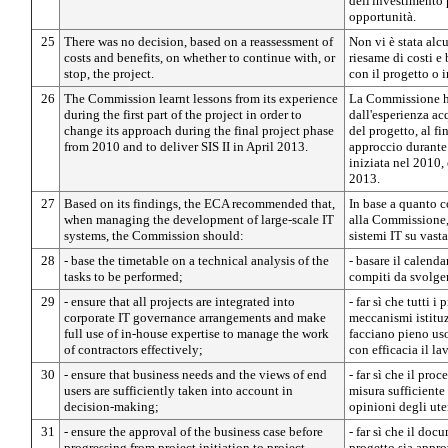
dell'investimento p
opportunità.
25
There was no decision, based on a reassessment of
Non vi è stata alc
costs and benefits, on whether to continue with, or
riesame di costi e 
stop, the project.
con il progetto o 
26
The Commission learnt lessons from its experience
La Commissione ha
during the first part of the project in order to
dall'esperienza acq
change its approach during the final project phase
del progetto, al fi
from 2010 and to deliver SIS II in April 2013.
approccio durante 
iniziata nel 2010, e
2013.
27
Based on its findings, the ECA recommended that,
In base a quanto c
when managing the development of large-scale IT
alla Commissione, 
systems, the Commission should:
sistemi IT su vasta
28
- base the timetable on a technical analysis of the
- basare il calenda
tasks to be performed;
compiti da svolge
29
- ensure that all projects are integrated into
- far sì che tutti i 
corporate IT governance arrangements and make
meccanismi istituz
full use of in-house expertise to manage the work
facciano pieno uso 
of contractors effectively;
con efficacia il la
30
- ensure that business needs and the views of end
- far sì che il pro
users are sufficiently taken into account in
misura sufficiente
decision-making;
opinioni degli uten
31
- ensure the approval of the business case before
- far sì che il doc
progressing from project initiation to project
progetto sia appro