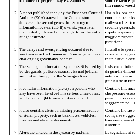
on future IT projects - say EU Auditors
simili ritardi e sp
informatici - sost
2
A report published today by the European Court of
Una relazione app
Auditors (ECA) states that the Commission
conti europea ril
delivered the second generation Schengen
realizzato il Sist
Information System (SIS II) over six years later
seconda generazion
than initially planned and at eight times the initial
rispetto a quanto p
budget estimate.
maggiore rispetto a
previsione.
3
The delays and overspending occurred due to
I ritardi e le spes
weaknesses in the Commission’s management in a
carenze nella ges
challenging governance context.
in un difficile con
4
The Schengen Information System (SIS) is used by
Il sistema d’infor
border guards, police, customs, visa and judicial
da guardie di front
authorities throughout the Schengen Area.
autorità che si occ
giudiziarie in tut
5
It contains information (alerts) on persons who
Contiene informaz
may have been involved in a serious crime or may
che possono essere 
not have the right to enter or stay in the EU.
possono non avere i
soggiornare nell'U
6
It also contains alerts on missing persons and lost
Contiene inoltre s
or stolen property, such as banknotes, vehicles,
scomparse e oggetti
firearms and identity documents.
banconote, veicol
d'identità.
7
Alerts are entered in the system by national
Le segnalazioni so