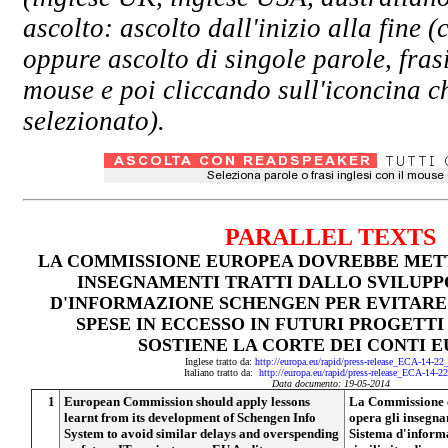
ascolto: ascolto dall'inizio alla fin
oppure ascolto di singole parole, fras
mouse e poi cliccando sull'iconcina ch
selezionato).
PARALLEL TEXTS
LA COMMISSIONE EUROPEA DOVREBBE METT
INSEGNAMENTI TRATTI DALLO SVILUPP
D'INFORMAZIONE SCHENGEN PER EVITARE 
SPESE IN ECCESSO IN FUTURI PROGETTI
SOSTIENE LA CORTE DEI CONTI 
Inglese tratto da:
http://europa.eu/rapid/press-release_ECA-14-22
Italiano tratto da:
http://europa.eu/rapid/press-release_ECA-14-2
Data documento: 19-05-2014
1
European Commission should apply lessons
La Commissione e
learnt from its development of Schengen Info
opera gli insegnam
System to avoid similar delays and overspending
Sistema d'inform