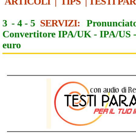
ARTICOLI
|
TIPS
|
TESTI PA
3
-
4
-
5
SERVIZI:
Pronunciato
Convertitore IPA/UK
-
IPA/US
euro