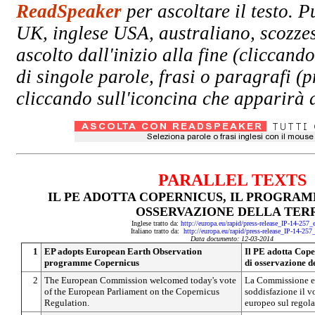
ReadSpeaker
per ascoltare il testo. P
UK, inglese USA, australiano, scozzes
ascolto dall'inizio alla fine (clicc
di singole parole, frasi o paragrafi (
cliccando sull'iconcina che apparirà a
PARALLEL TEXTS
IL PE ADOTTA COPERNICUS, IL PROGRA
OSSERVAZIONE DELLA TER
Inglese tratto da:
http://europa.eu/rapid/press-release_IP-14-257
Italiano tratto da:
http://europa.eu/rapid/press-release_IP-14-257
Data documento: 12-03-2014
1
EP adopts European Earth Observation
Il PE adotta Cop
programme Copernicus
di osservazione de
2
The European Commission welcomed today's vote
La Commissione e
of the European Parliament on the Copernicus
soddisfazione il v
Regulation.
europeo sul regol