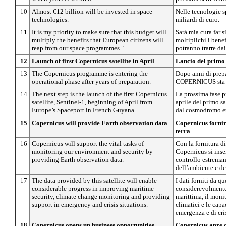
10
Almost €12 billion will be invested in space
Nelle tecnologie s
technologies.
miliardi di euro.
11
It is my priority to make sure that this budget will
Sarà mia cura far s
multiply the benefits that European citizens will
moltiplichi i benef
reap from our space programmes."
potranno trarre da
12
Launch of first Copernicus satellite in April
Lancio del primo 
13
The Copernicus programme is entering the
Dopo anni di prep
operational phase after years of preparation.
COPERNICUS sta en
14
The next step is the launch of the first Copernicus
La prossima fase pr
satellite, Sentinel-1, beginning of April from
aprile del primo sa
Europe’s Spaceport in French Guyana.
dal cosmodromo eu
15
Copernicus will provide Earth observation data
Copernicus fornir
terra
16
Copernicus will support the vital tasks of
Con la fornitura di
monitoring our environment and security by
Copernicus si inser
providing Earth observation data.
controllo estremam
dell’ambiente e de
17
The data provided by this satellite will enable
I dati forniti da qu
considerable progress in improving maritime
considerevolmente
security, climate change monitoring and providing
marittima, il mon
support in emergency and crisis situations.
climatici e le capa
emergenza e di cris
18
Copernicus opens up business opportunities
Copernicus apre 