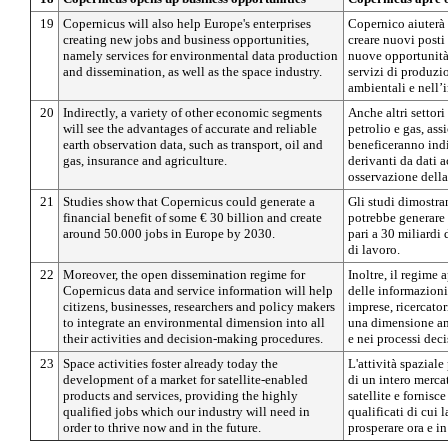
19
Copernicus will also help Europe's enterprises
Copernico aiuterà
creating new jobs and business opportunities,
creare nuovi posti 
namely services for environmental data production
nuove opportunità
and dissemination, as well as the space industry.
servizi di produzio
ambientali e nell’i
20
Indirectly, a variety of other economic segments
Anche altri settor
will see the advantages of accurate and reliable
petrolio e gas, ass
earth observation data, such as transport, oil and
beneficeranno ind
gas, insurance and agriculture.
derivanti da dati a
osservazione della
21
Studies show that Copernicus could generate a
Gli studi dimostra
financial benefit of some € 30 billion and create
potrebbe generare 
around 50.000 jobs in Europe by 2030.
pari a 30 miliardi 
di lavoro.
22
Moreover, the open dissemination regime for
Inoltre, il regime 
Copernicus data and service information will help
delle informazioni
citizens, businesses, researchers and policy makers
imprese, ricercator
to integrate an environmental dimension into all
una dimensione amb
their activities and decision-making procedures.
e nei processi deci
23
Space activities foster already today the
L'attività spazial
development of a market for satellite-enabled
di un intero mercat
products and services, providing the highly
satellite e fornisc
qualified jobs which our industry will need in
qualificati di cui 
order to thrive now and in the future.
prosperare ora e in