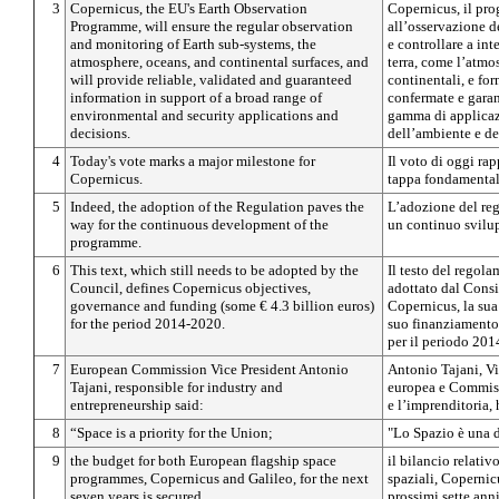
3
Copernicus, the EU's Earth Observation
Copernicus, il pr
Programme, will ensure the regular observation
all’osservazione de
and monitoring of Earth sub-systems, the
e controllare a int
atmosphere, oceans, and continental surfaces, and
terra, come l’atmos
will provide reliable, validated and guaranteed
continentali, e for
information in support of a broad range of
confermate e garan
environmental and security applications and
gamma di applicaz
decisions.
dell’ambiente e de
4
Today's vote marks a major milestone for
Il voto di oggi ra
Copernicus.
tappa fondamental
5
Indeed, the adoption of the Regulation paves the
L’adozione del reg
way for the continuous development of the
un continuo svilu
programme.
6
This text, which still needs to be adopted by the
Il testo del regol
Council, defines Copernicus objectives,
adottato dal Consig
governance and funding (some € 4.3 billion euros)
Copernicus, la sua
for the period 2014-2020.
suo finanziamento (
per il periodo 20
7
European Commission Vice President Antonio
Antonio Tajani, V
Tajani, responsible for industry and
europea e Commissa
entrepreneurship said:
e l’imprenditoria, 
8
“Space is a priority for the Union;
"Lo Spazio è una d
9
the budget for both European flagship space
il bilancio relati
programmes, Copernicus and Galileo, for the next
spaziali, Copernicu
seven years is secured.
prossimi sette anni