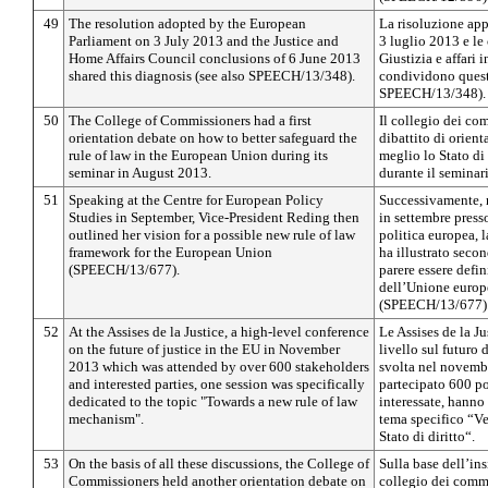
49
The resolution adopted by the European
La risoluzione app
Parliament on 3 July 2013 and the Justice and
3 luglio 2013 e le
Home Affairs Council conclusions of 6 June 2013
Giustizia e affari 
shared this diagnosis (see also SPEECH/13/348).
condividono quest’
SPEECH/13/348).
50
The College of Commissioners had a first
Il collegio dei co
orientation debate on how to better safeguard the
dibattito di orien
rule of law in the European Union during its
meglio lo Stato di
seminar in August 2013.
durante il seminar
51
Speaking at the Centre for European Policy
Successivamente, 
Studies in September, Vice-President Reding then
in settembre presso
outlined her vision for a possible new rule of law
politica europea, 
framework for the European Union
ha illustrato seco
(SPEECH/13/677).
parere essere defi
dell’Unione europe
(SPEECH/13/677)
52
At the Assises de la Justice, a high-level conference
Le Assises de la Ju
on the future of justice in the EU in November
livello sul futuro 
2013 which was attended by over 600 stakeholders
svolta nel novemb
and interested parties, one session was specifically
partecipato 600 por
dedicated to the topic "Towards a new rule of law
interessate, hanno
mechanism".
tema specifico “V
Stato di diritto“.
53
On the basis of all these discussions, the College of
Sulla base dell’ins
Commissioners held another orientation debate on
collegio dei commi