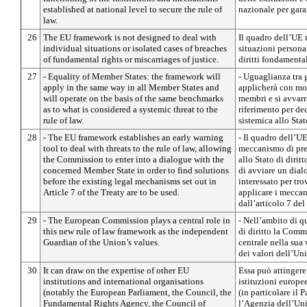
established at national level to secure the rule of
nazionale per garan
law.
26
The EU framework is not designed to deal with
Il quadro dell’UE 
individual situations or isolated cases of breaches
situazioni personal
of fundamental rights or miscarriages of justice.
diritti fondamental
27
- Equality of Member States: the framework will
- Uguaglianza tra g
apply in the same way in all Member States and
applicherà con moda
will operate on the basis of the same benchmarks
membri e si avvarrà
as to what is considered a systemic threat to the
riferimento per de
rule of law.
sistemica allo Stato
28
- The EU framework establishes an early warning
- Il quadro dell’UE
tool to deal with threats to the rule of law, allowing
meccanismo di prea
the Commission to enter into a dialogue with the
allo Stato di diri
concerned Member State in order to find solutions
di avviare un dia
before the existing legal mechanisms set out in
interessato per tr
Article 7 of the Treaty are to be used.
applicare i meccan
dall’articolo 7 de
29
- The European Commission plays a central role in
- Nell’ambito di q
this new rule of law framework as the independent
di diritto la Comm
Guardian of the Union’s values.
centrale nella sua
dei valori dell’Un
30
It can draw on the expertise of other EU
Essa può attingere 
institutions and international organisations
istituzioni europe
(notably the European Parliament, the Council, the
(in particolare il 
Fundamental Rights Agency, the Council of
l’Agenzia dell’Uni