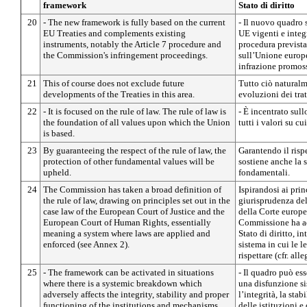
framework
Stato di diritto
20
- The new framework is fully based on the current
- Il nuovo quadro s
EU Treaties and complements existing
UE vigenti e integr
instruments, notably the Article 7 procedure and
procedura prevista 
the Commission's infringement proceedings.
sull’Unione europ
infrazione promos
21
This of course does not exclude future
Tutto ciò naturalm
developments of the Treaties in this area.
evoluzioni dei trat
22
- It is focused on the rule of law. The rule of law is
- È incentrato sull
the foundation of all values upon which the Union
tutti i valori su cu
is based.
23
By guaranteeing the respect of the rule of law, the
Garantendo il rispe
protection of other fundamental values will be
sostiene anche la s
upheld.
fondamentali.
24
The Commission has taken a broad definition of
Ispirandosi ai prin
the rule of law, drawing on principles set out in the
giurisprudenza del
case law of the European Court of Justice and the
della Corte europea
European Court of Human Rights, essentially
Commissione ha ad
meaning a system where laws are applied and
Stato di diritto, 
enforced (see Annex 2).
sistema in cui le l
rispettare (cfr. alle
25
- The framework can be activated in situations
- Il quadro può ess
where there is a systemic breakdown which
una disfunzione s
adversely affects the integrity, stability and proper
l’integrità, la sta
functioning of the institutions and mechanisms
delle istituzioni e