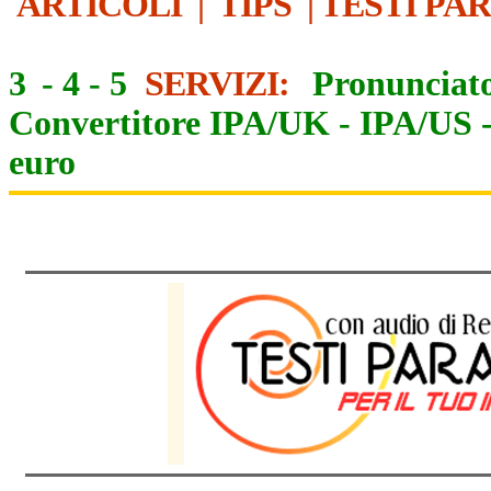
ARTICOLI
|
TIPS
|
TESTI PA
3
-
4
-
5
SERVIZI:
Pronunciato
Convertitore IPA/UK
-
IPA/US
euro