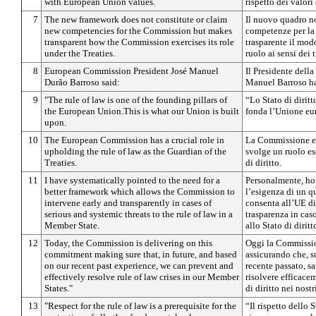
with European Union values.
rispetto dei valor
7
The new framework does not constitute or claim
Il nuovo quadro n
new competencies for the Commission but makes
competenze per la
transparent how the Commission exercises its role
trasparente il modo
under the Treaties.
ruolo ai sensi dei t
8
European Commission President José Manuel
Il Presidente del
Durão Barroso said:
Manuel Barroso ha
9
"The rule of law is one of the founding pillars of
“Lo Stato di diritto
the European Union.This is what our Union is built
fonda l’Unione eu
upon.
10
The European Commission has a crucial role in
La Commissione eur
upholding the rule of law as the Guardian of the
svolge un ruolo es
Treaties.
di diritto.
11
I have systematically pointed to the need for a
Personalmente, ho
better framework which allows the Commission to
l’esigenza di un 
intervene early and transparently in cases of
consenta all’UE di
serious and systemic threats to the rule of law in a
trasparenza in cas
Member State.
allo Stato di diri
12
Today, the Commission is delivering on this
Oggi la Commissio
commitment making sure that, in future, and based
assicurando che, s
on our recent past experience, we can prevent and
recente passato, s
effectively resolve rule of law crises in our Member
risolvere efficacem
States."
di diritto nei nost
13
"Respect for the rule of law is a prerequisite for the
“Il rispetto dello 