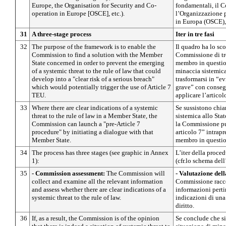
Europe, the Organisation for Security and Co-
fondamentali, il C
operation in Europe [OSCE], etc.).
l’Organizzazione p
in Europa (OSCE), 
31
A three-stage process
Iter in tre fasi
32
The purpose of the framework is to enable the
Il quadro ha lo sco
Commission to find a solution with the Member
Commissione di tr
State concerned in order to prevent the emerging
membro in question
of a systemic threat to the rule of law that could
minaccia sistemica 
develop into a "clear risk of a serious breach"
trasformarsi in “e
which would potentially trigger the use of Article 7
grave” con conseg
TEU.
applicare l’artico
33
Where there are clear indications of a systemic
Se sussistono chia
threat to the rule of law in a Member State, the
sistemica allo Sta
Commission can launch a "pre-Article 7
la Commissione pu
procedure" by initiating a dialogue with that
articolo 7” intrap
Member State.
membro in questio
34
The process has three stages (see graphic in Annex
L’iter della proced
1):
(cfr.lo schema dell
35
- Commission assessment:
The Commission will
- Valutazione del
collect and examine all the relevant information
Commissione racco
and assess whether there are clear indications of a
informazioni perti
systemic threat to the rule of law.
indicazioni di una
diritto.
36
If, as a result, the Commission is of the opinion
Se conclude che si