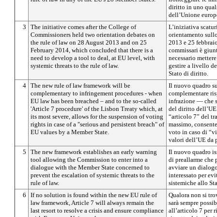
diritto in uno qua
dell’Unione europ
3
The initiative comes after the College of
L’iniziativa scatur
Commissioners held two orientation debates on
orientamento sullo
the rule of law on 28 August 2013 and on 25
2013 e 25 febbraio
February 2014, which concluded that there is a
commissari è giunt
need to develop a tool to deal, at EU level, with
necessario mettere
systemic threats to the rule of law.
gestire a livello 
Stato di diritto.
4
The new rule of law framework will be
Il nuovo quadro sul
complementary to infringement procedures - when
complementare risp
EU law has been breached – and to the so-called
infrazione — che s
'Article 7 procedure' of the Lisbon Treaty which, at
del diritto dell’U
its most severe, allows for the suspension of voting
“articolo 7” del tr
rights in case of a "serious and persistent breach" of
massimo, consente 
EU values by a Member State.
voto in caso di “v
valori dell’UE da 
5
The new framework establishes an early warning
Il nuovo quadro is
tool allowing the Commission to enter into a
di preallarme che
dialogue with the Member State concerned to
avviare un dialog
prevent the escalation of systemic threats to the
interessato per evi
rule of law.
sistemiche allo Sta
6
If no solution is found within the new EU rule of
Qualora non si tro
law framework, Article 7 will always remain the
sarà sempre possibi
last resort to resolve a crisis and ensure compliance
all’articolo 7 per r