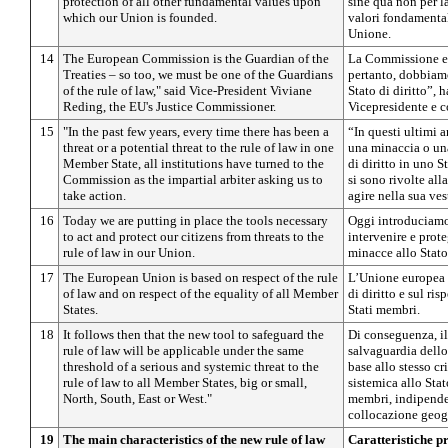
protection of all other fundamental values upon
sine qua non per la
which our Union is founded.
valori fondamental
Unione.
14
The European Commission is the Guardian of the
La Commissione eur
Treaties – so too, we must be one of the Guardians
pertanto, dobbiamo
of the rule of law," said Vice-President Viviane
Stato di diritto”,
Reding, the EU's Justice Commissioner.
Vicepresidente e c
15
"In the past few years, every time there has been a
“In questi ultimi a
threat or a potential threat to the rule of law in one
una minaccia o una
Member State, all institutions have turned to the
di diritto in uno S
Commission as the impartial arbiter asking us to
si sono rivolte al
take action.
agire nella sua ves
16
Today we are putting in place the tools necessary
Oggi introduciamo
to act and protect our citizens from threats to the
intervenire e prote
rule of law in our Union.
minacce allo Stato 
17
The European Union is based on respect of the rule
L’Unione europea s
of law and on respect of the equality of all Member
di diritto e sul ris
States.
Stati membri.
18
It follows then that the new tool to safeguard the
Di conseguenza, i
rule of law will be applicable under the same
salvaguardia dello 
threshold of a serious and systemic threat to the
base allo stesso cr
rule of law to all Member States, big or small,
sistemica allo Stato
North, South, East or West."
membri, indipende
collocazione geog
19
The main characteristics of the new rule of law
Caratteristiche p