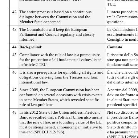
TUE.
42
The entire process is based on a continuous
L’intera procedura
dialogue between the Commission and the
tra la Commission
Member State concerned.
questione.
43
The Commission will keep the European
La Commissione i
Parliament and Council regularly and closely
esaurientemente il
informed.
Consiglio in merit
44
Background:
Contesto
45
Compliance with the rule of law is a prerequisite
Il rispetto dello S
for the protection of all fundamental values listed
sine qua non per la
in Article 2 TEU.
fondamentali sanci
46
It is also a prerequisite for upholding all rights and
È anche una condiz
obligations deriving from the Treaties and from
tutti i diritti e gli
international law.
dal diritto interna
47
Since 2009, the European Commission has been
A partire dal 200
confronted on several occasions with crisis events
dovuto far fronte a
in some Member States, which revealed specific
in alcuni Stati me
rule of law problems.
problemi specifici r
48
In his 2012 State of the Union address, President
Nel suo discorso s
Barroso recalled that a Political Union also means
il presidente Barr
that the rule of law, as a founding value of the EU,
politica comporta 
must be strengthened, announcing an initiative to
Stato di diritto, i
this end (SPEECH/12/596).
e ha preannunciato
(SPEECH/12/596)