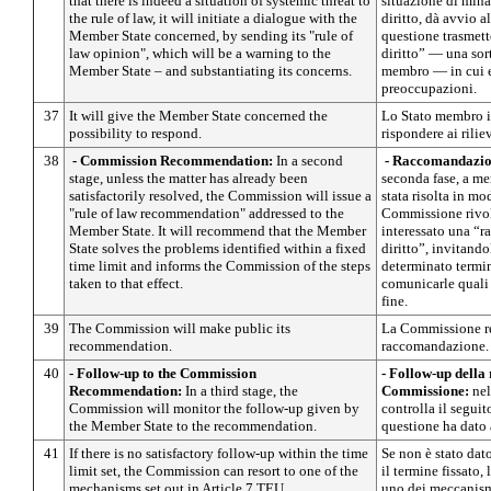
that there is indeed a situation of systemic threat to
situazione di mina
the rule of law, it will initiate a dialogue with the
diritto, dà avvio 
Member State concerned, by sending its "rule of
questione trasmett
law opinion", which will be a warning to the
diritto” — una sor
Member State – and substantiating its concerns.
membro — in cui e
preoccupazioni.
37
It will give the Member State concerned the
Lo Stato membro in
possibility to respond.
rispondere ai rilie
38
- Commission Recommendation:
In a second
- Raccomandazio
stage, unless the matter has already been
seconda fase, a me
satisfactorily resolved, the Commission will issue a
stata risolta in mo
"rule of law recommendation" addressed to the
Commissione rivol
Member State. It will recommend that the Member
interessato una “r
State solves the problems identified within a fixed
diritto”, invitando
time limit and informs the Commission of the steps
determinato termin
taken to that effect.
comunicarle quali 
fine.
39
The Commission will make public its
La Commissione re
recommendation.
raccomandazione.
40
- Follow-up to the Commission
- Follow-up dell
Recommendation:
In a third stage, the
Commissione:
nel
Commission will monitor the follow-up given by
controlla il segui
the Member State to the recommendation.
questione ha dato
41
If there is no satisfactory follow-up within the time
Se non è stato dat
limit set, the Commission can resort to one of the
il termine fissato
mechanisms set out in Article 7 TEU.
uno dei meccanismi