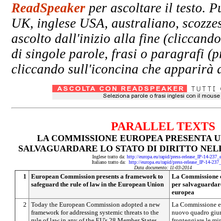
ReadSpeaker
per ascoltare il testo. P
UK, inglese USA, australiano, scozzes
ascolto dall'inizio alla fine (clicc
di singole parole, frasi o paragrafi (
cliccando sull'iconcina che apparirà a
PARALLEL TEXTS
LA COMMISSIONE EUROPEA PRESENTA 
SALVAGUARDARE LO STATO DI DIRITTO NEL
Inglese tratto da:
http://europa.eu/rapid/press-release_IP-14-237
Italiano tratto da:
http://europa.eu/rapid/press-release_IP-14-237
Data documento: 11-03-2014
1
European Commission presents a framework to
La Commissione e
safeguard the rule of law in the European Union
per salvaguardare 
europea
2
Today the European Commission adopted a new
La Commissione eu
framework for addressing systemic threats to the
nuovo quadro giur
rule of law in any of the EU's 28 Member States.
fronteggiare le mi