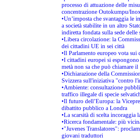
processo di attuazione delle misur
concentrazione Outokumpu/In
•Un’imposta che svantaggia le im
a società stabilite in un altro S
indiretta fondata sulla sede delle 
•Libera circolazione: la Commiss
dei cittadini UE in sei città
•Il Parlamento europeo vota sui di
•I cittadini europei si espongono
metà non sa che può chiamare i
•Dichiarazione della Commission
Svizzera sull'iniziativa "contro 
•Ambiente: consultazione pubblic
traffico illegale di specie selvatic
•Il futuro dell’Europa: la Vicep
dibattito pubblico a Londra
•La scarsità di scelta incoraggia l
•Ricerca fondamentale: più vicin
•"Juvenes Translatores": proclama
giovani traduttori