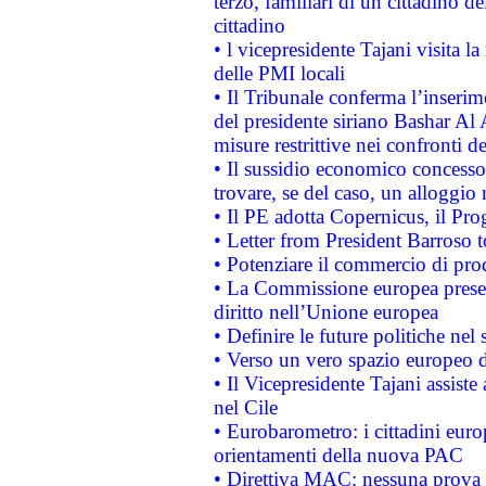
terzo, familiari di un cittadino 
cittadino
• l vicepresidente Tajani visita l
delle PMI locali
• Il Tribunale conferma l’inserim
del presidente siriano Bashar Al 
misure restrittive nei confronti de
• Il sussidio economico concesso 
trovare, se del caso, un alloggio
• Il PE adotta Copernicus, il Pr
• Letter from President Barroso
• Potenziare il commercio di prod
• La Commissione europea presen
diritto nell’Unione europea
• Definire le future politiche nel 
• Verso un vero spazio europeo di 
• Il Vicepresidente Tajani assiste
nel Cile
• Eurobarometro: i cittadini euro
orientamenti della nuova PAC
• Direttiva MAC: nessuna prova a