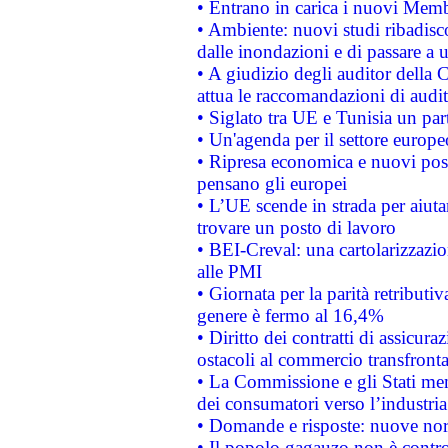
• Entrano in carica i nuovi Memb
• Ambiente: nuovi studi ribadisco
dalle inondazioni e di passare a u
• A giudizio degli auditor della
attua le raccomandazioni di aud
• Siglato tra UE e Tunisia un part
• Un'agenda per il settore europe
• Ripresa economica e nuovi post
pensano gli europei
• L’UE scende in strada per aiutar
trovare un posto di lavoro
• BEI-Creval: una cartolarizzazio
alle PMI
• Giornata per la parità retributiv
genere è fermo al 16,4%
• Diritto dei contratti di assicura
ostacoli al commercio transfronta
• La Commissione e gli Stati mem
dei consumatori verso l’industria
• Domande e risposte: nuove norm
• Il popolo gagauzo non è contr