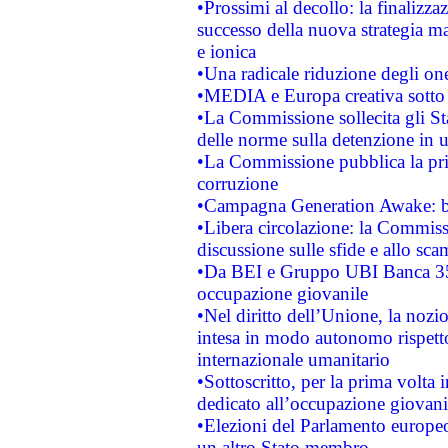
•Prossimi al decollo: la finalizzaz
successo della nuova strategia ma
e ionica
•Una radicale riduzione degli oner
•MEDIA e Europa creativa sotto i r
•La Commissione sollecita gli Sta
delle norme sulla detenzione in 
•La Commissione pubblica la prim
corruzione
•Campagna Generation Awake: bast
•Libera circolazione: la Commiss
discussione sulle sfide e allo sca
•Da BEI e Gruppo UBI Banca 35
occupazione giovanile
•Nel diritto dell’Unione, la nozi
intesa in modo autonomo rispetto 
internazionale umanitario
•Sottoscritto, per la prima volta 
dedicato all’occupazione giovani
•Elezioni del Parlamento europeo: 
un altro Stato membro