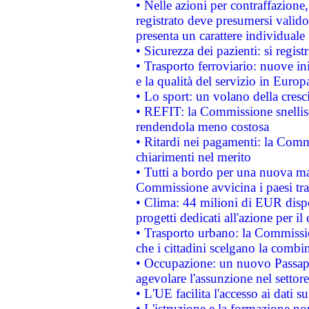
• Nelle azioni per contraffazion
registrato deve presumersi valido 
presenta un carattere individuale
• Sicurezza dei pazienti: si regis
• Trasporto ferroviario: nuove iniz
e la qualità del servizio in Europ
• Lo sport: un volano della cresc
• REFIT: la Commissione snellisc
rendendola meno costosa
• Ritardi nei pagamenti: la Commi
chiarimenti nel merito
• Tutti a bordo per una nuova mac
Commissione avvicina i paesi tra
• Clima: 44 milioni di EUR dispon
progetti dedicati all'azione per il
• Trasporto urbano: la Commission
che i cittadini scelgano la combi
• Occupazione: un nuovo Passap
agevolare l'assunzione nel settore 
• L'UE facilita l'accesso ai dati s
• L'istruzione e la formazione n