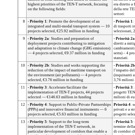
highest priorities of the TEN-T network, focusing
era diretto a 
on the following fields:
della rete T
settori:
8
- Priority 1
: Promote the development of an
- Priorità 1
:
integrated and multi-modal transport system — 10
di trasporti 
projects selected, €25.92 million in funding
selezionati, 
9
- Priority 2a
: Studies and preparation of
- Priorità 2a
deployment projects contributing to mitigation
diretti a miti
and adaptation to climate change (GHG emissions)
cambiamenti c
— 4 projects selected, €9.37 million in funding
serra) – 4 pr
stanziati.
10
- Priority 2b
: Studies and works supporting the
- Priorità 2b
reduction of the impact of maritime transport on
l’impatto del
the environment (air pollutants) — 4 projects
(inquinanti a
selected, €3.76 million in funding
3,76 milioni 
11
- Priority 3
: Accelerate/facilitate the
-
Priorità 3
:
implementation of TEN-T projects, 44 projects
progetti TEN/
selected — €146.63 million in funding
milioni di eu
12
- Priority 4
: Support to Public-Private Partnerships
Priorità 4
: 
(PPPs) and innovative financial instruments — 6
privati e a s
projects selected, €5.63 million in funding
progetti sele
13
- Priority 5
: Support to the long-term
- Priorità 5
:
implementation of the TEN-T network, in
termine della
particular development of corridors that enable a
di corridoi 