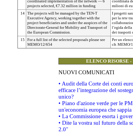
coordinated implementation of the network — 6
coordinata de
projects selected, €7.32 million in funding
milioni di eu
14
The projects will be managed by the TEN-T
I progetti sa
Executive Agency, working together with the
per la rete tr
project beneficiaries and under the auspices of the
collaborazion
Directorate-General for Mobility and Transport of
l’egida della
the European Commission.
dei trasport
15
For a full list of the selected proposals please see
Per un elenc
MEMO/12/654
cfr. MEMO/1
ELENCO RISORSE -
NUOVI COMUNICATI
• Audit della Corte dei conti eu
efficace l’integrazione del sost
unico?
• Piano d'azione verde per le PM
un'economia europea che sappia u
• La Commissione esorta i governi
• Dite la vostra sul futuro della
2.0"