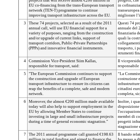
projects that will receive almost €200 million in
progetti, che
EU co-financing from the trans-European transport
in cofinanzi
network (TEN-T) programme to continue
transeuropea 
improving transport infrastructure across the EU.
migliorare l’i
3
These 74 projects, selected as a result of the 2011
Questi 74 pro
annual call, will use EU financial support for a
annuale del 2
variety of purposes, ranging from the construction
finanziaria de
and/or upgrade of current links, support of
quali la cos
transport corridors, Public-Private Partnerships
collegamenti 
(PPPs) and innovative financial instruments.
trasporto, i 
strumenti fin
4
Commission Vice-President Siim Kallas,
Il vicepresi
responsible for transport, said:
responsabile 
5
"The European Commission continues to support
“La Commissi
the construction and upgrade of European
costruzione 
transport infrastructure to ensure its citizens can
infrastrutture
reap the benefits of a complete, safe and modern
cittadini eur
network.
completa, si
6
Moreover, the almost €200 million made available
Inoltre, i qu
today will also help to support employment in the
disposizione
EU by allowing Member States to continue
l'occupazion
investing in large and small infrastructure projects
membri di con
during a time of general economic stagnation.”
progetti infr
stagnazione 
7
The 2011 annual programme call granted €198.63
Il bando rel
million in total funding and aimed to finance the
ha messo a d