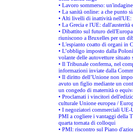
• Lavoro sommerso: un'indagine 
• La sanità online: a che punto 
• Alti livelli di inattività nell'
• La Grecia e l'UE: dall'austerità
• Dibattito sul futuro dell'Europa:
riuniscono a Bruxelles per un di
• L'espianto coatto di organi in 
• L’obbligo imposto dalla Polonia 
volante delle autovetture situato s
• Il Tribunale conferma, nel compl
informazioni inviate dalla Commi
• Il diritto dell’Unione non imp
avuto un figlio mediante un contr
un congedo di maternità o equiv
• Proclamati i vincitori dell'edi
culturale Unione europea / Euro
• I negoziatori commerciali UE-U
PMI a cogliere i vantaggi della 
quarta tornata di colloqui
• PMI: riscontro sul Piano d'azi