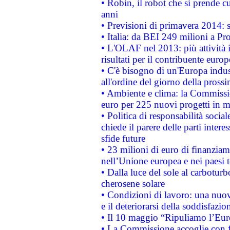
• Robin, il robot che si prende c
anni
• Previsioni di primavera 2014: si
• Italia: da BEI 249 milioni a Pr
• L'OLAF nel 2013: più attività i
risultati per il contribuente euro
• C'è bisogno di un'Europa indust
all'ordine del giorno della pros
• Ambiente e clima: la Commissi
euro per 225 nuovi progetti in m
• Politica di responsabilità soci
chiede il parere delle parti interes
sfide future
• 23 milioni di euro di finanzia
nell’Unione europea e nei paesi t
• Dalla luce del sole al carboturb
cherosene solare
• Condizioni di lavoro: una nuov
e il deteriorarsi della soddisfazio
• Il 10 maggio “Ripuliamo l’Eur
• La Commissione accoglie con fa