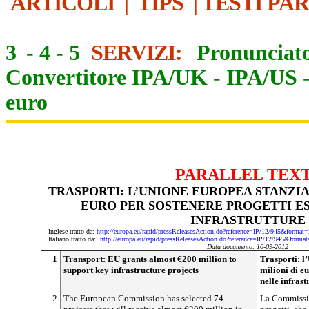
ARTICOLI
|
TIPS
|
TESTI PA
3
-
4
-
5
SERVIZI:
Pronunciato
Convertitore IPA/UK
-
IPA/US
euro
PARALLEL TEX
TRASPORTI: L’UNIONE EUROPEA STANZIA 
EURO PER SOSTENERE PROGETTI ES
INFRASTRUTTURE
Inglese tratto da:
http://europa.eu/rapid/pressReleasesAction.do?reference=IP/12/945&f
Italiano tratto da:
http://europa.eu/rapid/pressReleasesAction.do?reference=IP/12/945&
Data documento: 10-09-2012
1
Transport: EU grants almost €200 million to
Trasporti: l
support key infrastructure projects
milioni di eu
nelle infrast
2
The European Commission has selected 74
La Commissio