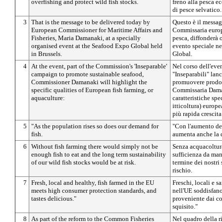
overfishing and protect wild fish stocks.
freno alla pesca ec
di pesce selvatico.
3
That is the message to be delivered today by
Questo è il messa
European Commissioner for Maritime Affairs and
Commissaria europe
Fisheries, Maria Damanaki, at a specially
pesca, diffonderà 
organised event at the Seafood Expo Global held
evento speciale n
in Brussels.
Global.
4
At the event, part of the Commission's 'Inseparable'
Nel corso dell'even
campaign to promote sustainable seafood,
"Inseparabili" lan
Commissioner Damanaki will highlight the
promuovere prodotti
specific qualities of European fish farming, or
Commissaria Daman
aquaculture:
caratteristiche spe
itticoltura) europe
più rapida crescit
5
"As the population rises so does our demand for
"Con l'aumento de
fish.
aumenta anche la 
6
Without fish farming there would simply not be
Senza acquacoltu
enough fish to eat and the long term sustainability
sufficienza da man
of our wild fish stocks would be at risk.
termine dei nostri 
rischio.
7
Fresh, local and healthy, fish farmed in the EU
Freschi, locali e sa
meets high consumer protection standards, and
nell'UE soddisfano 
tastes delicious."
proveniente dai c
squisito."
8
As part of the reform to the Common Fisheries
Nel quadro della r