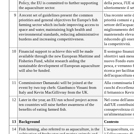
Policy, the EU is committed to further supporting
della pesca, l'UE 
the aquaculture sector.
ulteriormente il se
9
A recent set of guidelines present the common
Una recente serie 
priorities and general objectives for Europe's fish
priorità comuni e gl
farming sector which include improving access to
settore dell'acqua
space and water, maintaining high health and
miglioramento dell
environmental standards, reducing administrative
mantenendo elevati
burdens and increasing competitiveness.
riducendo gli one
la competitività.
10
Financial support to achieve this will be made
Il sostegno finanz
available through the new European Maritime and
obiettivi sarà mess
Fisheries Fund, whilst research aiding the
nuovo Fondo europe
sustainable development of European aquaculture
pesca, e verranno f
will also be funded.
ricerca per facilit
dell'acquacoltura 
11
Commissioner Damanaki will be joined at the
Alla commissaria 
event by two top chefs: Gianfranco Vissani from
cuochi d'eccellenz
Italy and Kevin MacGillivray from the UK.
il britannico Kevi
12
Later in the year, an EU run school project across
Nel corso dell'ann
ten countries will raise further awareness of the
dall'UE contribuir
benefits of eating farmed fish.
consapevolezza cir
un'alimentazione r
13
Background
Contesto
14
Fish farming, also referred to as aquaculture, is the
L'acquacoltura, co
cultivation of freshwater and marine animals and
è l'allevamento di