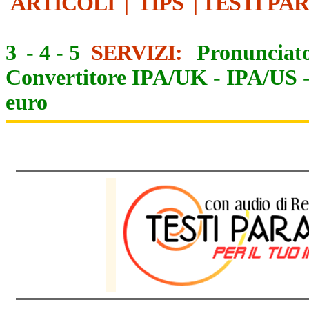
ARTICOLI
|
TIPS
|
TESTI PA
3
-
4
-
5
SERVIZI:
Pronunciato
Convertitore IPA/UK
-
IPA/US
euro