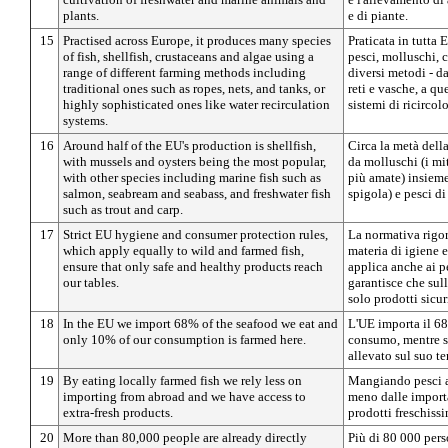
plants.
e di piante.
15
Practised across Europe, it produces many species
Praticata in tutta
of fish, shellfish, crustaceans and algae using a
pesci, molluschi, 
range of different farming methods including
diversi metodi - da
traditional ones such as ropes, nets, and tanks, or
reti e vasche, a qu
highly sophisticated ones like water recirculation
sistemi di ricircolo
systems.
16
Around half of the EU's production is shellfish,
Circa la metà dell
with mussels and oysters being the most popular,
da molluschi (i mit
with other species including marine fish such as
più amate) insieme
salmon, seabream and seabass, and freshwater fish
spigola) e pesci di
such as trout and carp.
17
Strict EU hygiene and consumer protection rules,
La normativa rigo
which apply equally to wild and farmed fish,
materia di igiene e
ensure that only safe and healthy products reach
applica anche ai pe
our tables.
garantisce che sul
solo prodotti sicuri
18
In the EU we import 68% of the seafood we eat and
L'UE importa il 68%
only 10% of our consumption is farmed here.
consumo, mentre s
allevato sul suo ter
19
By eating locally farmed fish we rely less on
Mangiando pesci a
importing from abroad and we have access to
meno dalle importa
extra-fresh products.
prodotti freschissi
20
More than 80,000 people are already directly
Più di 80 000 pers