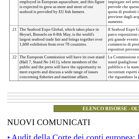
employed in European aquaculture, and this figure
impiegate nel sett
is expected to grow as more and more of our
prevede che questa
seafood is provided by EU fish farmers.
quota di prodotti 
proviene dagli acq
aumento.
21
The Seafood Expo Global, which takes place in
Il Seafood Expo Glo
Heysel, Brussels on 6-8th May, is the world's
parco esposizioni d
largest seafood trade fair and brings together over
più grande evento 
1,600 exhibitors from over 70 countries.
commercio di prodot
espositori provenie
22
The European Commission will have its own stand
La Commissione eu
(Hall 7, Stand No 1411), where members of the
stand (padiglione 
public and the press will have the opportunity to
pubblico e la stam
meet experts and discuss a wide range of issues
incontrare esperti 
concerning fisheries and maritime affairs.
che riguardano la p
ELENCO RISORSE - OL
NUOVI COMUNICATI
• Audit della Corte dei conti europea