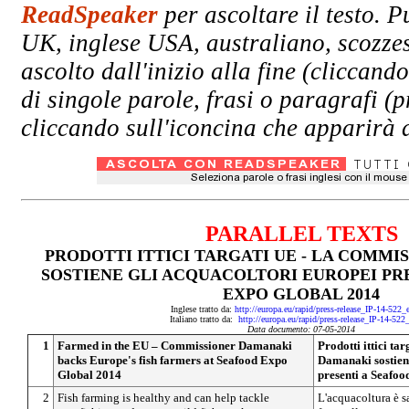
ReadSpeaker
per ascoltare il testo. P
UK, inglese USA, australiano, scozzes
ascolto dall'inizio alla fine (clicc
di singole parole, frasi o paragrafi (
cliccando sull'iconcina che apparirà a
PARALLEL TEXTS
PRODOTTI ITTICI TARGATI UE - LA COMM
SOSTIENE GLI ACQUACOLTORI EUROPEI PR
EXPO GLOBAL 2014
Inglese tratto da:
http://europa.eu/rapid/press-release_IP-14-522
Italiano tratto da:
http://europa.eu/rapid/press-release_IP-14-522
Data documento: 07-05-2014
1
Farmed in the EU – Commissioner Damanaki
Prodotti ittici t
backs Europe's fish farmers at Seafood Expo
Damanaki sostiene
Global 2014
presenti a Seafo
2
Fish farming is healthy and can help tackle
L'acquacoltura è s