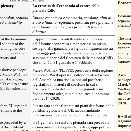
Data documento: 28-01-2013
Economi
 plenary
La crescita dell'economia al centro della
plenaria CdR
Economi
cohesion, regional
Unione economica e monetaria, coesione, aiuti di
regiona
EU citizenship
Stato a finalità regionale, garanzia per i giovani e
citizens
cittadinanza dell'UE fra i principali temi del
dibattito
The smar
 of the Economic
L'approfondimento intelligente e tempestivo
Economi
 support of the
dell'Unione economica e monetaria e un pieno
support 
 among the core
sostegno alla garanzia per i giovani figureranno tra
among th
Committee of the
i messaggi politici fondamentali della prossima
Committ
anuary and 1
sessione plenaria del Comitato delle regioni (CdR),
January 
che si terrà il 31 gennaio e 1° febbraio.
gislative package
Marek
Woźniak
(PL/PPE), presidente della regione
 by Marek
Woźniak
polacca di Wielkopolska, sottoporrà all'adozione
A resolu
polska region,
dell'Assemblea una risoluzione sul pacchetto
package 
oR's call to ensure
legislativo in materia di coesione in cui si
Marek
ble for cohesion
ribadisce l'invito del Comitato a garantire un
Wielkopo
finanziamento adeguato alla politica di coesione
the CoR'
per il 2014-2020.
made ava
2020.
reform EU regional
Il testo farà anche il punto sui piani di riforma della
vements to the
politica regionale dell'UE, raccomandando
ulteriori miglioramenti alle proposte sul tappeto.
It will 
regional
 be preceded by a
Il 31 gennaio, la sessione plenaria sarà preceduta
improve
f the political
da una riunione fra i presidenti dei gruppi politici