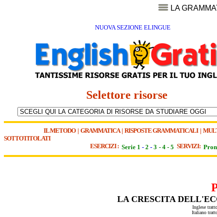
LA GRAMMA
NUOVA SEZIONE ELINGUE
Selettore risorse
IL METODO
|
GRAMMATICA
|
RISPOSTE GRAMMATICALI
|
MUL
SOTTOTITOLATI
ESERCIZI :
SERVIZI:
Serie 1
-
2
-
3
-
4
-
5
Pron
LA CRESCITA DELL'E
Inglese tratt
Italiano trat