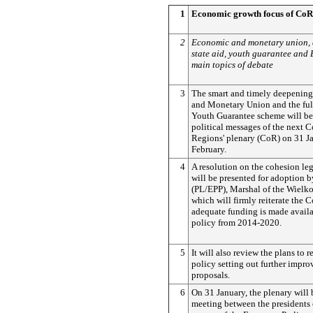
1
Economic growth focus of CoR
2
Economic and monetary union, 
state aid, youth guarantee and 
main topics of debate
3
The smart and timely deepening
and Monetary Union and the full
Youth Guarantee scheme will be
political messages of the next 
Regions' plenary (CoR) on 31 J
February.
4
A resolution on the cohesion le
will be presented for adoption
(PL/EPP), Marshal of the Wielko
which will firmly reiterate the C
adequate funding is made availa
policy from 2014-2020.
5
It will also review the plans to 
policy setting out further impro
proposals.
6
On 31 January, the plenary will
meeting between the presidents o