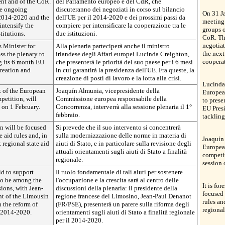
nt and of the CoR.
del Parlamento europeo e del CdR, che
he ongoing
discuteranno dei negoziati in corso sul bilancio
On 31 Ja
2014-2020 and the
dell'UE per il 2014-2020 e dei prossimi passi da
meeting 
 intensify the
compiere per intensificare la cooperazione tra le
groups o
titutions.
due istituzioni.
CoR. Th
negotia
 Minister for
Alla plenaria parteciperà anche il ministro
the next
ss the plenary to
irlandese degli Affari europei Lucinda Creighton,
cooperat
ng its 6 month EU
che presenterà le priorità del suo paese per i 6 mesi
reation and
in cui garantirà la presidenza dell'UE. Fra queste, la
creazione di posti di lavoro e la lotta alla crisi.
Lucinda 
t of the European
Joaquín Almunia, vicepresidente della
European
petition, will
Commissione europea responsabile della
to prese
 on 1 February.
Concorrenza, interverrà alla sessione plenaria il 1°
EU Pres
febbraio.
tackling 
on will be focused
Si prevede che il suo intervento si concentrerà
 aid rules and, in
sulla modernizzazione delle norme in materia di
Joaquín 
t regional state aid
aiuti di Stato, e in particolare sulla revisione degli
Europea
attuali orientamenti sugli aiuti di Stato a finalità
competit
regionale.
session 
aid to support
Il ruolo fondamentale di tali aiuti per sostenere
so be among the
l'occupazione e la crescita sarà al centro delle
It is fo
sions, with Jean-
discussioni della plenaria: il presidente della
focused 
nt of the Limousin
regione francese del Limosino, Jean-Paul Denanot
rules and
 the reform of
(FR/PSE), presenterà un parere sulla riforma degli
regional
r 2014-2020.
orientamenti sugli aiuti di Stato a finalità regionale
per il 2014-2020.