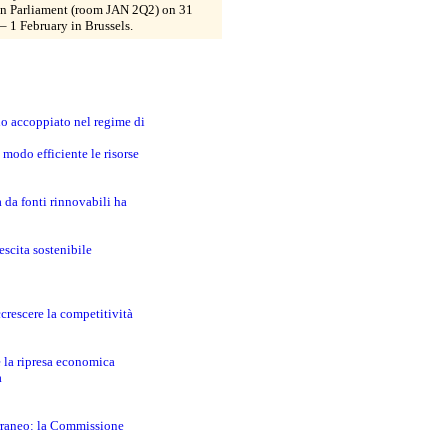
n Parliament (room JAN 2Q2) on 31
– 1 February in Brussels.
no accoppiato nel regime di
modo efficiente le risorse
a da fonti rinnovabili ha
escita sostenibile
crescere la competitività
e la ripresa economica
a
erraneo: la Commissione