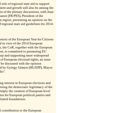
l role of regional state aid to support
ent and growth will also be among the
ts of the plenary discussions, with Jean-
anot (FR/PES), President of the
 region, presenting an opinion on the
f regional state aid guidelines for 2014-
ontext of the European Year for Citizens
d in view of the 2014 European
s, the CoR, together with the European
ent, is committed to promoting EU
ship and supporting more widespread
 of European electoral rights, an issue
l be discussed with the opinion
ed by György Gémesi (HU/EPP), Mayor
lo".
g interest in European elections and
ening the democratic legitimacy of the
imply the creation of European-level
atus for European political parties and
filiated foundations.
 contribution to the European