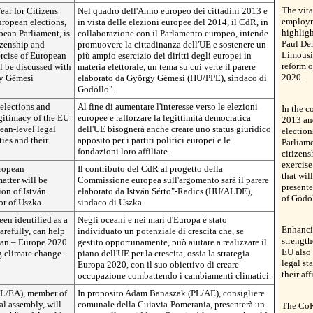
The vita
ear for Citizens
Nel quadro dell'Anno europeo dei cittadini 2013 e
employm
ropean elections,
in vista delle elezioni europee del 2014, il CdR, in
highligh
pean Parliament, is
collaborazione con il Parlamento europeo, intende
Paul Den
izenship and
promuovere la cittadinanza dell'UE e sostenere un
Limousin
rcise of European
più ampio esercizio dei diritti degli europei in
reform o
ll be discussed with
materia elettorale, un tema su cui verte il parere
2020.
gy Gémesi
elaborato da György Gémesi (HU/PPE), sindaco di
Gödöllo".
elections and
Al fine di aumentare l'interesse verso le elezioni
In the c
gitimacy of the EU
europee e rafforzare la legittimità democratica
2013 an
ean-level legal
dell'UE bisognerà anche creare uno status giuridico
election
ties and their
apposito per i partiti politici europei e le
Parliam
fondazioni loro affiliate.
citizen
exercise
uropean
Il contributo del CdR al progetto della
that wil
atter will be
Commissione europea sull'argomento sarà il parere
present
ion of István
elaborato da István Sérto"-Radics (HU/ALDE),
of Gödöl
r of Uszka.
sindaco di Uszka.
en identified as a
Negli oceani e nei mari d'Europa è stato
Enhancin
arefully, can help
individuato un potenziale di crescita che, se
strength
plan – Europe 2020
gestito opportunamente, può aiutare a realizzare il
EU also 
g climate change.
piano dell'UE per la crescita, ossia la strategia
legal st
Europa 2020, con il suo obiettivo di creare
their af
occupazione combattendo i cambiamenti climatici.
PL/EA), member of
In proposito Adam Banaszak (PL/AE), consigliere
l assembly, will
comunale della Cuiavia-Pomerania, presenterà un
The CoR