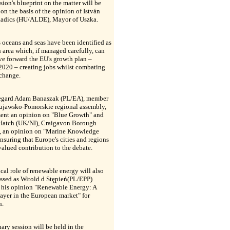
on's blueprint on the matter will be
on the basis of the opinion of István
Radics (HU/ALDE), Mayor of Uszka.
 oceans and seas have been identified as
 area which, if managed carefully, can
ve forward the EU's growth plan –
2020 – creating jobs whilst combating
 change.
 regard Adam Banaszak (PL/EA), member
Kujawsko-Pomorskie regional assembly,
sent an opinion on "Blue Growth" and
Hatch (UK/NI), Craigavon Borough
, an opinion on "Marine Knowledge
nsuring that Europe's cities and regions
alued contribution to the debate.
ical role of renewable energy will also
ussed as Witold
d Stępień
(PL/EPP)
s his opinion "Renewable Energy: A
ayer in the European market" for
n.
ary session will be held in the