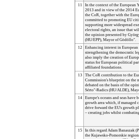
11
In the context of the European Y
2013 and in view of the 2014 Eu
the CoR, together with the Euro
committed to promoting EU cit
supporting more widespread exe
electoral rights, an issue that wi
the opinion presented by Györ
(HU/EPP), Mayor of Gödöllo".
12
Enhancing interest in European 
strengthening the democratic le
also imply the creation of Europ
status for European political par
affiliated foundations.
13
The CoR contribution to the E
Commission's blueprint on the m
debated on the basis of the opin
Sérto"-Radics (HU/ALDE), Mayo
14
Europe's oceans and seas have be
growth area which, if managed c
drive forward the EU's growth 
– creating jobs whilst combatin
15
In this regard Adam Banaszak (
the Kujawsko-Pomorskie regiona