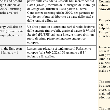
owth" and Arnold
parere sulla cosiddetta Crescita blu, mentre Arnold
Commissi
ugh Council, an
Hatch (UK/NI), membro del Consiglio del Borough
debated 
2020", ensuring
di Craigavon, illustrerà il suo parere sul tema
Sérto"-
 make a valued
Conoscenze oceanografiche 2020, per garantire un
valido contributo al dibattito da parte delle città e
Europe's
delle regioni d'Europa.
a growth
ergy will also be
Un altro punto in discussione sarà il ruolo decisivo
help dri
delle energie rinnovabili, grazie al parere di Witold
/EPP) presents his
Europe 
Stępień
(PL/PPE) sul tema Energie rinnovabili: un
ajor player in the
climate
ruolo di primo piano nel mercato energetico
europeo.
In this
d in the European
La sessione plenaria si terrà presso il Parlamento
of the 
1 January – 1
europeo (sala JAN 2Q2) il 31 gennaio e il 1°
will pre
febbraio a Bruxelles.
Arnold 
Council
2020", e
make a v
The crit
be disc
present
major pl
adoptio
The plen