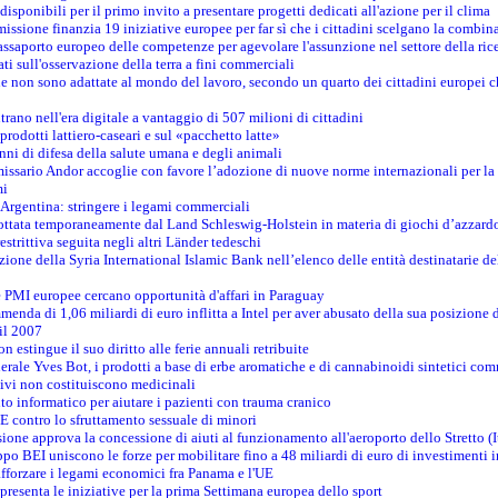
isponibili per il primo invito a presentare progetti dedicati all'azione per il clima
ssione finanzia 19 iniziative europee per far sì che i cittadini scelgano la combin
saporto europeo delle competenze per agevolare l'assunzione nel settore della rice
dati sull'osservazione della terra a fini commerciali
one non sono adattate al mondo del lavoro, secondo un quarto dei cittadini europei 
ntrano nell'era digitale a vantaggio di 507 milioni di cittadini
prodotti lattiero-caseari e sul «pacchetto latte»
nni di difesa della salute umana e degli animali
issario Andor accoglie con favore l’adozione di nuove norme internazionali per la t
mi
n Argentina: stringere i legami commerciali
adottata temporaneamente dal Land Schleswig-Holstein in materia di giochi d’azzard
estrittiva seguita negli altri Länder tedeschi
izione della Syria International Islamic Bank nell’elenco delle entità destinatarie del
le PMI europee cercano opportunità d'affari in Paraguay
menda di 1,06 miliardi di euro inflitta a Intel per aver abusato della sua posizione
 il 2007
on estingue il suo diritto alle ferie annuali retribuite
erale Yves Bot, i prodotti a base di erbe aromatiche e di cannabinoidi sintetici com
tivi non costituiscono medicinali
to informatico per aiutare i pazienti con trauma cranico
 contro lo sfruttamento sessuale di minori
ione approva la concessione di aiuti al funzionamento all'aeroporto dello Stretto (I
po BEI uniscono le forze per mobilitare fino a 48 miliardi di euro di investimenti 
rafforzare i legami economici fra Panama e l'UE
resenta le iniziative per la prima Settimana europea dello sport