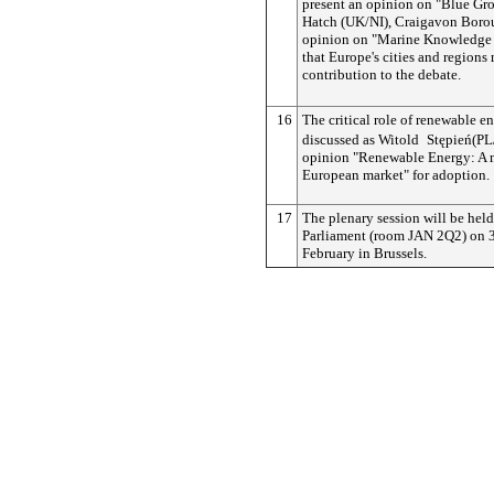
present an opinion on "Blue Gr
Hatch (UK/NI), Craigavon Boro
opinion on "Marine Knowledge 
that Europe's cities and regions
contribution to the debate.
16
The critical role of renewable en
discussed as Witold
Stępień
(PL
opinion "Renewable Energy: A m
European market" for adoption.
17
The plenary session will be hel
Parliament (room JAN 2Q2) on 3
February in Brussels.