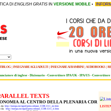
TICA DI
ENGLISH GRATIS
IN
VERSIONE MOBILE
•
INFORM
TIBLOG
|
INSEGNARE AGLI ADULTI
|
INSEGNARE AI BAMBINI
|
AUDIOBOOKS
|
RI
unciatore di inglese -
Dizionario -
Convertitore IPA/UK
-
IPA/US
-
Convertitore 
PARALLEL TEXTS
CONOMIA AL CENTRO DELLA PLENARIA CDR
LISTE
o da:
http://europa.eu/rapid/press-release_COR-13-1_en.htm
to da:
http://europa.eu/rapid/press-release_COR-13-1_it.htm