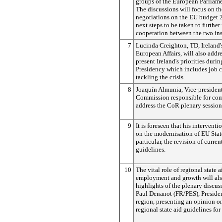
groups of the European Parliame
The discussions will focus on t
negotiations on the EU budget 
next steps to be taken to further
cooperation between the two ins
7
Lucinda Creighton, TD, Ireland's
European Affairs, will also addre
present Ireland's priorities duri
Presidency which includes job c
tackling the crisis.
8
Joaquín Almunia, Vice-presiden
Commission responsible for com
address the CoR plenary session
9
It is foreseen that his interventi
on the modernisation of EU State
particular, the revision of curren
guidelines.
10
The vital role of regional state 
employment and growth will al
highlights of the plenary discus
Paul Denanot (FR/PES), Preside
region, presenting an opinion on
regional state aid guidelines fo