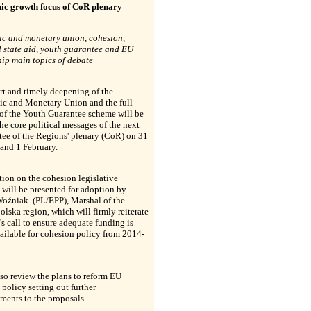
c growth focus of CoR plenary
c and monetary union, cohesion,
l state aid, youth guarantee and EU
hip main topics of debate
t and timely deepening of the
c and Monetary Union and the full
of the Youth Guarantee scheme will be
e core political messages of the next
ee of the Regions' plenary (CoR) on 31
and 1 February.
tion on the cohesion legislative
will be presented for adoption by
Woźniak
(PL/EPP), Marshal of the
lska region, which will firmly reiterate
s call to ensure adequate funding is
ilable for cohesion policy from 2014-
also review the plans to reform EU
 policy setting out further
ments to the proposals.