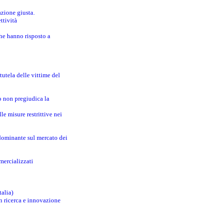
azione giusta.
ttività
che hanno risposto a
utela delle vittime del
o non pregiudica la
le misure restrittive nei
 dominante sul mercato dei
mercializzati
talia)
in ricerca e innovazione