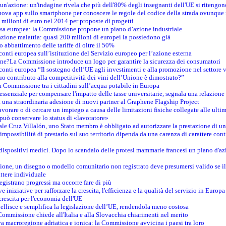
un'azione: un'indagine rivela che più dell'80% degli insegnanti dell'UE si ritengon
nuova app sullo smartphone per conoscere le regole del codice della strada ovunque
 milioni di euro nel 2014 per proposte di progetti
esa europea: la Commissione propone un piano d’azione industriale
azione malattia: quasi 200 milioni di europei la possiedono già
o abbattimento delle tariffe di oltre il 50%
conti europea sull’istituzione del Servizio europeo per l’azione esterna
ine?La Commissione introduce un logo per garantire la sicurezza dei consumatori
conti europea “Il sostegno dell’UE agli investimenti e alla promozione nel settore v
uo contributo alla competitività dei vini dell’Unione è dimostrato?”
 Commissione tra i cittadini sull’acqua potabile in Europa
è essenziale per compensare l'impatto delle tasse universitarie, segnala una relazione
na straordinaria adesione di nuovi partner al Graphene Flagship Project
vorare o di cercare un impiego a causa delle limitazioni fisiche collegate alle ultim
può conservare lo status di «lavoratore»
le Cruz Villalón, uno Stato membro è obbligato ad autorizzare la prestazione di un
mpossibilità di prestarlo sul suo territorio dipenda da una carenza di carattere cont
i dispositivi medici. Dopo lo scandalo delle protesi mammarie francesi un piano d'azi
zione, un disegno o modello comunitario non registrato deve presumersi valido se il 
ttere individuale
registrano progressi ma occorre fare di più
e iniziative per rafforzare la crescita, l'efficienza e la qualità del servizio in Europa
crescita per l'economia dell'UE
llisce e semplifica la legislazione dell’UE, rendendola meno costosa
Commissione chiede all'Italia e alla Slovacchia chiarimenti nel merito
va macroregione adriatica e ionica: la Commissione avvicina i paesi tra loro