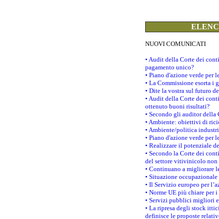
ELENCO
NUOVI COMUNICATI
• Audit della Corte dei con
pagamento unico?
• Piano d'azione verde per 
• La Commissione esorta i go
• Dite la vostra sul futuro 
• Audit della Corte dei cont
ottenuto buoni risultati?
• Secondo gli auditor della
• Ambiente: obiettivi di ric
• Ambiente/politica industria
• Piano d'azione verde per l
• Realizzare il potenziale d
• Secondo la Corte dei conti
del settore vitivinicolo no
• Continuano a migliorare l
• Situazione occupazionale 
• Il Servizio europeo per l’
• Norme UE più chiare per 
• Servizi pubblici migliori 
• La ripresa degli stock it
definisce le proposte relativ