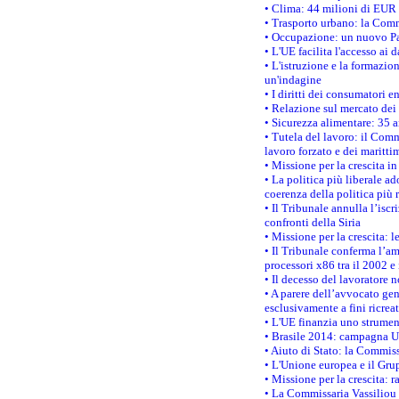
• Clima: 44 milioni di EUR d
• Trasporto urbano: la Commi
• Occupazione: un nuovo Pas
• L'UE facilita l'accesso ai 
• L'istruzione e la formazi
un'indagine
• I diritti dei consumatori e
• Relazione sul mercato dei 
• Sicurezza alimentare: 35 a
• Tutela del lavoro: il Comm
lavoro forzato e dei maritti
• Missione per la crescita i
• La politica più liberale 
coerenza della politica più r
• Il Tribunale annulla l’iscr
confronti della Siria
• Missione per la crescita: 
• Il Tribunale conferma l’am
processori x86 tra il 2002 e
• Il decesso del lavoratore n
• A parere dell’avvocato gen
esclusivamente a fini ricrea
• L'UE finanzia uno strumen
• Brasile 2014: campagna UE
• Aiuto di Stato: la Commiss
• L'Unione europea e il Grup
• Missione per la crescita: 
• La Commissaria Vassiliou p