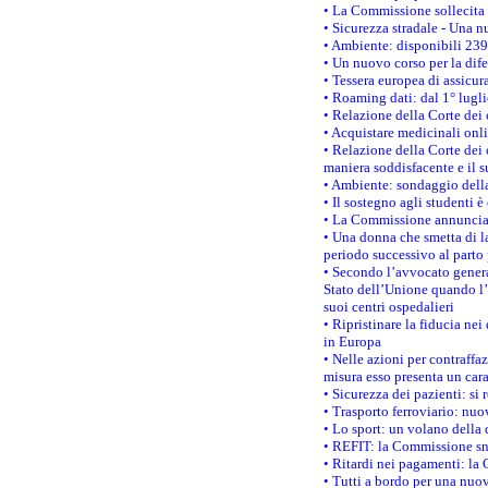
• La Commissione sollecita 
• Sicurezza stradale - Una 
• Ambiente: disponibili 239
• Un nuovo corso per la dif
• Tessera europea di assicur
• Roaming dati: dal 1° lugli
• Relazione della Corte dei 
• Acquistare medicinali onl
• Relazione della Corte dei 
maniera soddisfacente e il s
• Ambiente: sondaggio della
• Il sostegno agli studenti 
• La Commissione annuncia u
• Una donna che smetta di la
periodo successivo al parto 
• Secondo l’avvocato genera
Stato dell’Unione quando l’i
suoi centri ospedalieri
• Ripristinare la fiducia ne
in Europa
• Nelle azioni per contraffa
misura esso presenta un cara
• Sicurezza dei pazienti: si 
• Trasporto ferroviario: nuov
• Lo sport: un volano della 
• REFIT: la Commissione sne
• Ritardi nei pagamenti: la 
• Tutti a bordo per una nuo