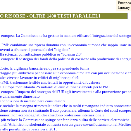
Europea
January 
 RISORSE - OLTRE 1400 TESTI PARALLELI
ti europea: La Commissione ha gestito in maniera efficace l’integrazione del sosteg
le PMI: combinare una ripresa duratura con un'economia europea che sappia usare in 
verni a sfruttare il potenziale dei "big data"
della scienza: consultazione pubblica su "Scienza 2.0"
i europea: Il sostegno dei fondi della politica di coesione alla produzione di energi
 Corte, la vigilanza bancaria europea sta prendendo forma
iclaggio più ambiziosi per passare a un'economia circolare con più occupazione e cr
le: vivere e lavorare in edifici di migliore qualità
e PMI: trasformare le sfide ambientali in opportunità di business
ell'Europa mobilitando 25 miliardi di euro di finanziamenti per le PMI
 europea, l’impatto del sostegno dell’UE agli investimenti e alla promozione per ac
n è chiaramente dimostrato
e condizioni di mercato per i consumatori
e sociale: la rassegna trimestrale indica che in molti rimangono indietro nonostant
azione esterna non sta sfruttando il suo potenziale, afferma la Corte dei conti europe
i minori non accompagnati che chiedono protezione internazionale
e più veloci: la Commissione spinge per far piazza pulita delle barriere elettroniche
tici nell’Atlantico nordorientale contrasta con un grave sovrasfruttamento nel Medit
e alle possibilità di pesca per il 2015