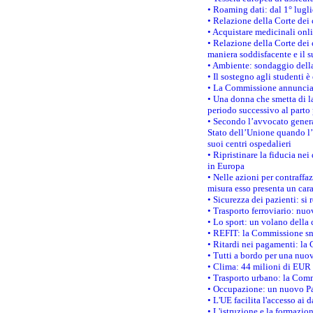
• Roaming dati: dal 1° lugli
• Relazione della Corte dei 
• Acquistare medicinali onl
• Relazione della Corte dei 
maniera soddisfacente e il s
• Ambiente: sondaggio della
• Il sostegno agli studenti 
• La Commissione annuncia u
• Una donna che smetta di la
periodo successivo al parto 
• Secondo l’avvocato genera
Stato dell’Unione quando l’i
suoi centri ospedalieri
• Ripristinare la fiducia ne
in Europa
• Nelle azioni per contraffa
misura esso presenta un cara
• Sicurezza dei pazienti: si 
• Trasporto ferroviario: nuov
• Lo sport: un volano della 
• REFIT: la Commissione sne
• Ritardi nei pagamenti: la 
• Tutti a bordo per una nuo
• Clima: 44 milioni di EUR d
• Trasporto urbano: la Commi
• Occupazione: un nuovo Pas
• L'UE facilita l'accesso ai 
• L'istruzione e la formazi