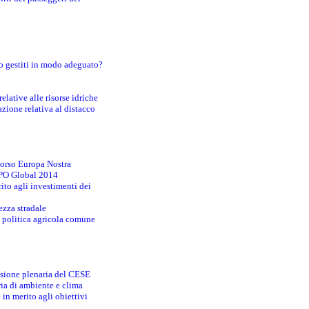
o gestiti in modo adeguato?
lative alle risorse idriche
zione relativa al distacco
corso Europa Nostra
EXPO Global 2014
ito agli investimenti dei
ezza stradale
la politica agricola comune
essione plenaria del CESE
ia di ambiente e clima
 in merito agli obiettivi