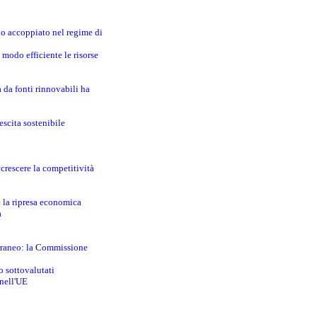
no accoppiato nel regime di
modo efficiente le risorse
a da fonti rinnovabili ha
escita sostenibile
crescere la competitività
e la ripresa economica
a
erraneo: la Commissione
o sottovalutati
 nell'UE