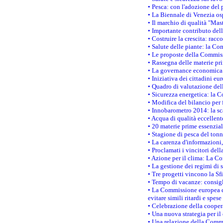
• Pesca: con l'adozione del 
• La Biennale di Venezia os
• Il marchio di qualità "Mas
• Importante contributo del
• Costruire la crescita: ra
• Salute delle piante: la Co
• Le proposte della Commiss
• Rassegna delle materie pri
• La governance economica 
• Iniziativa dei cittadini e
• Quadro di valutazione de
• Sicurezza energetica: la C
• Modifica del bilancio per 
• Innobarometro 2014: la sca
• Acqua di qualità eccellen
• 20 materie prime essenzial
• Stagione di pesca del tonn
• La carenza d'informazioni,
• Proclamati i vincitori de
• Azione per il clima: La C
• La gestione dei regimi di 
• Tre progetti vincono la Sf
• Tempo di vacanze: consigli
• La Commissione europea do
evitare simili ritardi e spes
• Celebrazione della coopera
• Una nuova strategia per il
• Una relazione della Commi