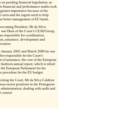
 on pending financial legislation, as
its financial and performance audits took
greater importance because of the
l crisis and the urgent need to help
the better management of EU funds.
 becoming President, Mr da Silva
a was Dean of the Court’s CEAD Group,
s responsible for coordination,
ion, assurance, development and
cation.
 January 2002 and March 2006 he was
er responsible for the Court’s
t of assurance, the core of the European
 Auditors annual report, which is relied
the European Parliament for the
e procedure for the EU budget.
oining the Court, Mr da Silva Caldeira
ious senior positions in the Portuguese
 administration, dealing with audit and
l control.