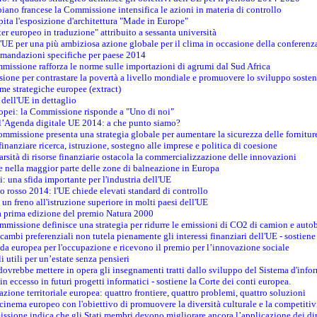
piano francese la Commissione intensifica le azioni in materia di controllo
pita l'esposizione d'architettura "Made in Europe"
ter europeo in traduzione" attribuito a sessanta università
l'UE per una più ambiziosa azione globale per il clima in occasione della conferen
ccomandazioni specifiche per paese 2014
mmissione rafforza le norme sulle importazioni di agrumi dal Sud Africa
ione per contrastare la povertà a livello mondiale e promuovere lo sviluppo sosten
me strategiche europee (extract)
dell'UE in dettaglio
uropei: la Commissione risponde a "Uno di noi"
ll’Agenda digitale UE 2014: a che punto siamo?
ommissione presenta una strategia globale per aumentare la sicurezza delle fornitur
finanziare ricerca, istruzione, sostegno alle imprese e politica di coesione
rsità di risorse finanziarie ostacola la commercializzazione delle innovazioni
te nella maggior parte delle zone di balneazione in Europa
i: una sfida importante per l'industria dell'UE
o rosso 2014: l'UE chiede elevati standard di controllo
 un freno all'istruzione superiore in molti paesi dell'UE
lla prima edizione del premio Natura 2000
ommissione definisce una strategia per ridurre le emissioni di CO2 di camion e auto
scambi preferenziali non tutela pienamente gli interessi finanziari dell'UE - sostiene
ida europea per l'occupazione e ricevono il premio per l’innovazione sociale
 utili per un’estate senza pensieri
vrebbe mettere in opera gli insegnamenti tratti dallo sviluppo del Sistema d'inf
e in eccesso in futuri progetti informatici - sostiene la Corte dei conti europea.
zione territoriale europea: quattro frontiere, quattro problemi, quattro soluzioni
 cinema europeo con l'obiettivo di promuovere la diversità culturale e la competitivi
ssione indica che gli Stati membri devono migliorare ancora l’applicazione dei diri