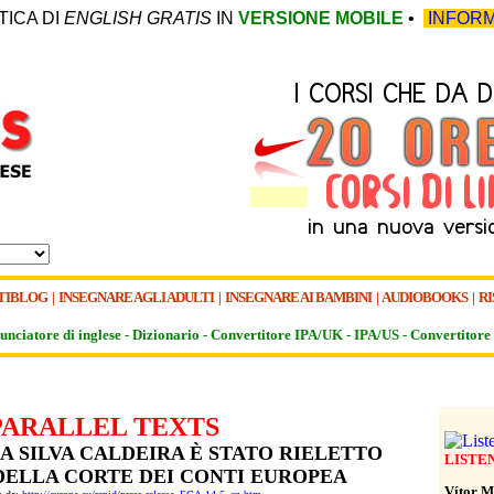
TICA DI
ENGLISH GRATIS
IN
VERSIONE MOBILE
•
INFORM
TIBLOG
|
INSEGNARE AGLI ADULTI
|
INSEGNARE AI BAMBINI
|
AUDIOBOOKS
|
RI
unciatore di inglese -
Dizionario -
Convertitore IPA/UK
-
IPA/US
-
Convertitore 
PARALLEL TEXTS
A SILVA CALDEIRA È STATO RIELETTO
LISTE
DELLA CORTE DEI CONTI EUROPEA
Vítor M