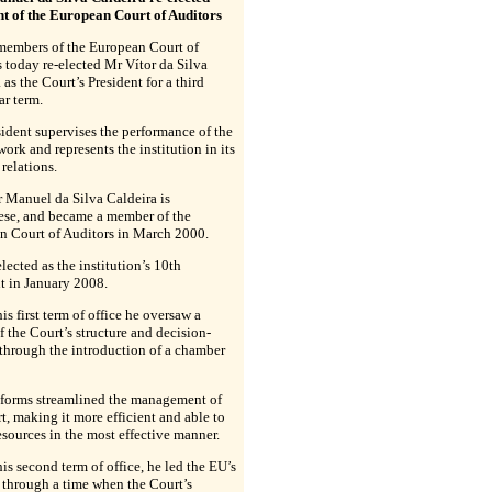
nt of the European Court of Auditors
members of the European Court of
 today re-elected Mr Vítor da Silva
 as the Court’s President for a third
ar term.
ident supervises the performance of the
work and represents the institution in its
 relations.
 Manuel da Silva Caldeira is
ese, and became a member of the
n Court of Auditors in March 2000.
lected as the institution’s 10th
t in January 2008.
is first term of office he oversaw a
f the Court’s structure and decision-
through the introduction of a chamber
eforms streamlined the management of
t, making it more efficient and able to
resources in the most effective manner.
is second term of office, he led the EU’s
 through a time when the Court’s