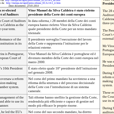
to da:
http://europa.eu/rapid/press-release_ECA-14-5_en.htm
to da:
http://europa.eu/rapid/press-release_ECA-14-5_it.htm
Preside
Data documento: 23-01-2014
 re-elected
Vítor Manuel da Silva Caldeira è stato rieletto
The 28 
t of Auditors
presidente della Corte dei conti europea
Auditors
Caldeira
 Court of Auditors
In data odierna, i 28 membri della Corte dei conti
three-ye
va Caldeira as the
europea hanno rieletto Vítor da Silva Caldeira
e-year term.
quale presidente della Corte per un terzo mandato
The Pres
triennale.
Court’s 
external
rformance of the
Il presidente sorveglia l’esecuzione del lavoro
nstitution in its
della Corte e rappresenta l’istituzione per le
Mr Vítor
relazioni esterne.
Portugu
ra is Portuguese,
Vítor Manuel da Silva Caldeira è portoghese ed è
Europea
ropean Court of
divenuto membro della Corte dei conti europea nel
He was e
marzo 2000.
Presiden
’s 10th President
È stato eletto quale 10° presidente dell’istituzione
nel gennaio 2008.
During h
reform o
e oversaw a reform
Nel corso del primo mandato ha sovrinteso a una
making 
cision-making
riforma della struttura e del processo decisionale
system.
hamber system.
della Corte con l’introduzione di un sistema
camerale.
These r
the Cour
management of the
Tali riforme hanno snellito la gestione della Corte,
use its 
nd able to use its
rendendola più efficiente e capace di gestire nel
manner.
modo più efficace le proprie risorse.
During h
, he led the EU’s
Nel corso del suo secondo mandato, ha diretto
auditors