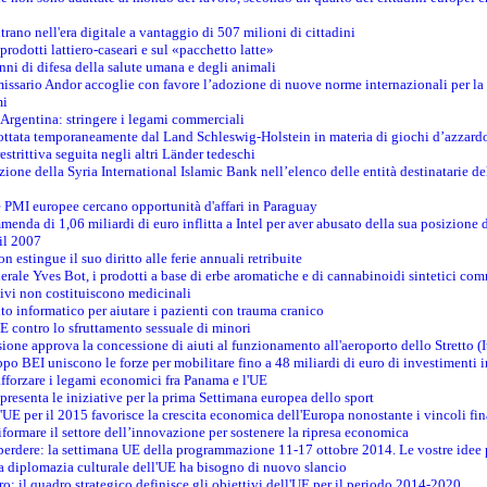
ntrano nell'era digitale a vantaggio di 507 milioni di cittadini
prodotti lattiero-caseari e sul «pacchetto latte»
nni di difesa della salute umana e degli animali
issario Andor accoglie con favore l’adozione di nuove norme internazionali per la t
mi
n Argentina: stringere i legami commerciali
adottata temporaneamente dal Land Schleswig-Holstein in materia di giochi d’azzard
estrittiva seguita negli altri Länder tedeschi
izione della Syria International Islamic Bank nell’elenco delle entità destinatarie del
le PMI europee cercano opportunità d'affari in Paraguay
menda di 1,06 miliardi di euro inflitta a Intel per aver abusato della sua posizione
 il 2007
on estingue il suo diritto alle ferie annuali retribuite
erale Yves Bot, i prodotti a base di erbe aromatiche e di cannabinoidi sintetici com
tivi non costituiscono medicinali
to informatico per aiutare i pazienti con trauma cranico
 contro lo sfruttamento sessuale di minori
ione approva la concessione di aiuti al funzionamento all'aeroporto dello Stretto (I
po BEI uniscono le forze per mobilitare fino a 48 miliardi di euro di investimenti 
rafforzare i legami economici fra Panama e l'UE
resenta le iniziative per la prima Settimana europea dello sport
ll'UE per il 2015 favorisce la crescita economica dell'Europa nonostante i vincoli fin
formare il settore dell’innovazione per sostenere la ripresa economica
erdere: la settimana UE della programmazione 11-17 ottobre 2014. Le vostre idee
la diplomazia culturale dell'UE ha bisogno di nuovo slancio
oro: il quadro strategico definisce gli obiettivi dell'UE per il periodo 2014-2020