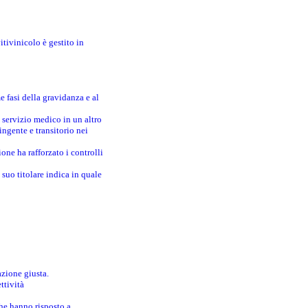
itivinicolo è gestito in
e fasi della gravidanza e al
 servizio medico in un altro
ingente e transitorio nei
one ha rafforzato i controlli
suo titolare indica in quale
azione giusta.
ttività
che hanno risposto a