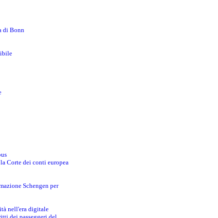
za di Bonn
ibile
e
bus
 la Corte dei conti europea
ormazione Schengen per
tà nell'era digitale
tti dei passeggeri del