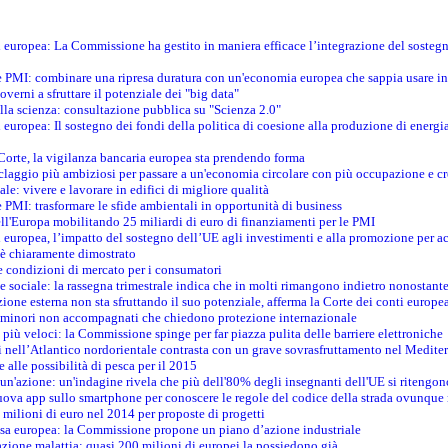
ti europea: La Commissione ha gestito in maniera efficace l’integrazione del sosteg
le PMI: combinare una ripresa duratura con un'economia europea che sappia usare in 
verni a sfruttare il potenziale dei "big data"
della scienza: consultazione pubblica su "Scienza 2.0"
i europea: Il sostegno dei fondi della politica di coesione alla produzione di energi
 Corte, la vigilanza bancaria europea sta prendendo forma
iclaggio più ambiziosi per passare a un'economia circolare con più occupazione e cr
le: vivere e lavorare in edifici di migliore qualità
e PMI: trasformare le sfide ambientali in opportunità di business
ell'Europa mobilitando 25 miliardi di euro di finanziamenti per le PMI
 europea, l’impatto del sostegno dell’UE agli investimenti e alla promozione per ac
n è chiaramente dimostrato
e condizioni di mercato per i consumatori
e sociale: la rassegna trimestrale indica che in molti rimangono indietro nonostant
azione esterna non sta sfruttando il suo potenziale, afferma la Corte dei conti europe
i minori non accompagnati che chiedono protezione internazionale
e più veloci: la Commissione spinge per far piazza pulita delle barriere elettroniche
tici nell’Atlantico nordorientale contrasta con un grave sovrasfruttamento nel Medit
e alle possibilità di pesca per il 2015
un'azione: un'indagine rivela che più dell'80% degli insegnanti dell'UE si ritengon
nuova app sullo smartphone per conoscere le regole del codice della strada ovunque
 milioni di euro nel 2014 per proposte di progetti
esa europea: la Commissione propone un piano d’azione industriale
azione malattia: quasi 200 milioni di europei la possiedono già