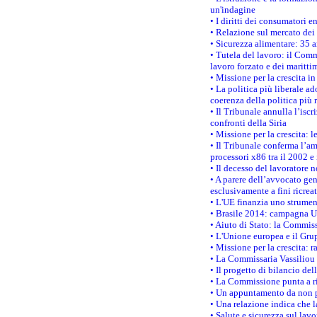
un'indagine
• I diritti dei consumatori e
• Relazione sul mercato dei 
• Sicurezza alimentare: 35 a
• Tutela del lavoro: il Comm
lavoro forzato e dei maritti
• Missione per la crescita i
• La politica più liberale 
coerenza della politica più r
• Il Tribunale annulla l’iscr
confronti della Siria
• Missione per la crescita: 
• Il Tribunale conferma l’am
processori x86 tra il 2002 e
• Il decesso del lavoratore n
• A parere dell’avvocato gen
esclusivamente a fini ricrea
• L'UE finanzia uno strumen
• Brasile 2014: campagna UE
• Aiuto di Stato: la Commiss
• L'Unione europea e il Grup
• Missione per la crescita: 
• La Commissaria Vassiliou p
• Il progetto di bilancio de
• La Commissione punta a ri
• Un appuntamento da non p
• Una relazione indica che 
• Salute e sicurezza sul lav