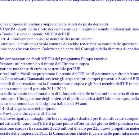
opea propone di vietare completamente le reti da posta derivanti
PA - Audit della Corte dei conti europea: i regimi di scambi preferenziali son
co Tanovic' riceve il premio MEDIA dell'UE
 2014: innovare per un uso sostenibile dei nostri oceani
 europea, la politica agricola comune dovrebbe tener meglio conto delle questioni re
ne accoglie con favore l’adozione da parte del Consiglio della direttiva di applica
film cofinanziati da fondi MEDIA del programma Europa creativa
flessioni sul presente e sul futuro dell'Unione europea
marino: una fonte di crescita sostenibile per l'UE
 Androulla Vassiliou presentano il premio dell'UE per il patrimonio culturale/con
E - La Commissaria Damanaki sostiene gli acquacoltori europei presenti a Seafood 
ccordi di partenariato tra la Commissione europea e gli Stati membri dell'UE in mer
timento europei per il periodo 2014-2020
va sullo scambio transfrontaliero di informazioni sulle infrazioni in materia di sicur
i europea: L'integrazione degli obiettivi di politica idrica dell'Unione europea nel
nde cura di nonna Lea, una signora italiana di 94 anni
4: si allarga la base della ripresa
 a Provincia e Università di Trento
ità investigativa, indagini più brevi, maggiori risultati per il contribuente europeo
ndustriale/Il futuro dell'UE è il primo punto all'ordine del giorno della prossima s
issione europea ha stanziato 282,6 milioni di euro per 225 nuovi progetti in mater
sociale delle imprese dell'UE: la Commissione chiede il parere delle parti interessate
e