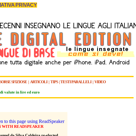
ATIVA PRIVACY
SORSE SFIZIOSE
|
ARTICOLI
|
TIPS
|
TESTI PARALLELI
|
VIDEO
di valute in lire ed euro
N WITH READSPEAKER
anuel da Silva Caldeira re-elected