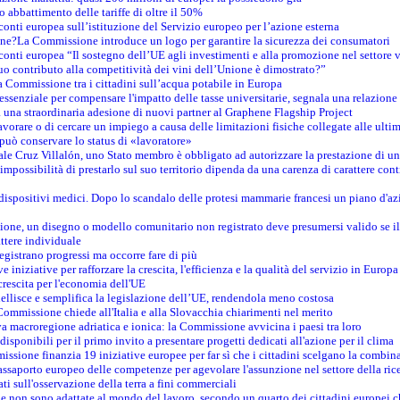
o abbattimento delle tariffe di oltre il 50%
conti europea sull’istituzione del Servizio europeo per l’azione esterna
ine?La Commissione introduce un logo per garantire la sicurezza dei consumatori
conti europea “Il sostegno dell’UE agli investimenti e alla promozione nel settore v
uo contributo alla competitività dei vini dell’Unione è dimostrato?”
 Commissione tra i cittadini sull’acqua potabile in Europa
è essenziale per compensare l'impatto delle tasse universitarie, segnala una relazione
na straordinaria adesione di nuovi partner al Graphene Flagship Project
vorare o di cercare un impiego a causa delle limitazioni fisiche collegate alle ultim
può conservare lo status di «lavoratore»
le Cruz Villalón, uno Stato membro è obbligato ad autorizzare la prestazione di un
mpossibilità di prestarlo sul suo territorio dipenda da una carenza di carattere cont
i dispositivi medici. Dopo lo scandalo delle protesi mammarie francesi un piano d'azi
zione, un disegno o modello comunitario non registrato deve presumersi valido se il 
ttere individuale
registrano progressi ma occorre fare di più
e iniziative per rafforzare la crescita, l'efficienza e la qualità del servizio in Europa
crescita per l'economia dell'UE
llisce e semplifica la legislazione dell’UE, rendendola meno costosa
Commissione chiede all'Italia e alla Slovacchia chiarimenti nel merito
va macroregione adriatica e ionica: la Commissione avvicina i paesi tra loro
isponibili per il primo invito a presentare progetti dedicati all'azione per il clima
ssione finanzia 19 iniziative europee per far sì che i cittadini scelgano la combin
saporto europeo delle competenze per agevolare l'assunzione nel settore della rice
dati sull'osservazione della terra a fini commerciali
one non sono adattate al mondo del lavoro, secondo un quarto dei cittadini europei 