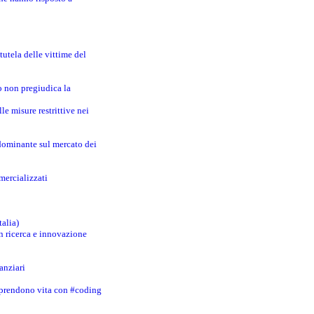
utela delle vittime del
o non pregiudica la
le misure restrittive nei
 dominante sul mercato dei
mercializzati
talia)
in ricerca e innovazione
anziari
 prendono vita con #coding