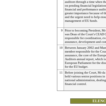
auditors through a time when th
on pending financial legislation,
financial and performance audit
greater importance because of the
and the urgent need to help ensu
management of EU funds.
9
Prior to becoming President, Mr
was Dean of the Court’s CEAD 
responsible for coordination, ev
assurance, development and co
10
Between January 2002 and Marc
member responsible for the Cour
assurance, the core of the Europ
Auditors annual report, which is
European Parliament for the dis
for the EU budget.
11
Before joining the Court, Mr da
held various senior positions in
national administration, dealing
financial control.
ELENCO