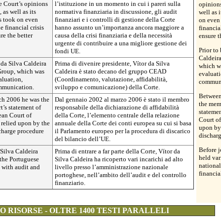
e Court’s opinions
l’istituzione in un momento in cui i pareri sulla
opinions
 as well as its
normativa finanziaria in discussione, gli audit
well as 
s took on even
finanziari e i controlli di gestione della Corte
on even 
 financial crisis
hanno assunto un’importanza ancora maggiore a
financia
re the better
causa della crisi finanziaria e della necessità
ensure 
urgente di contribuire a una migliore gestione dei
Prior to
fondi UE.
Caldeir
 da Silva Caldeira
Prima di divenire presidente, Vítor da Silva
which wa
Group, which was
Caldeira è stato decano del gruppo CEAD
evaluat
aluation,
(Coordinamento, valutazione, affidabilità,
communi
mmunication.
sviluppo e comunicazione) della Corte.
Between
h 2006 he was the
Dal gennaio 2002 al marzo 2006 è stato il membro
the memb
t’s statement of
responsabile della dichiarazione di affidabilità
statemen
ean Court of
della Corte, l’elemento centrale della relazione
Court of
 relied upon by the
annuale della Corte dei conti europea su cui si basa
upon by 
charge procedure
il Parlamento europeo per la procedura di discarico
discharg
del bilancio dell’UE.
Before j
 Silva Caldeira
Prima di entrare a far parte della Corte, Vítor da
held var
 the Portuguese
Silva Caldeira ha ricoperto vari incarichi ad alto
national
 with audit and
livello presso l’amministrazione nazionale
financia
portoghese, nell’ambito dell’audit e del controllo
finanziario.
 RISORSE - OLTRE 1400 TESTI PARALLELI