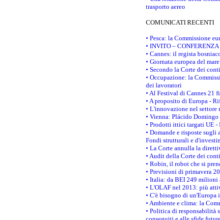
trasporto aereo
COMUNICATI RECENTI
• Pesca: la Commissione eur
• INVITO – CONFERENZA STAM
• Cannes: il regista bosnia
• Giornata europea del mare
• Secondo la Corte dei conti
• Occupazione: la Commissio
dei lavoratori
• Al Festival di Cannes 21 
• A proposito di Europa - Ri
• L'innovazione nel settore 
• Vienna: Plácido Domingo e
• Prodotti ittici targati U
• Domande e risposte sugli a
Fondi strutturali e d'inves
• La Corte annulla la diretti
• Audit della Corte dei cont
• Robin, il robot che si pre
• Previsioni di primavera 201
• Italia: da BEI 249 milioni
• L'OLAF nel 2013: più attiv
• C'è bisogno di un'Europa i
• Ambiente e clima: la Comm
• Politica di responsabilità 
conseguiti e alle sfide futur