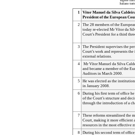
Inglese trat
Italiano trat
1
Vítor Manuel da Silva Caldeira
President of the European Cour
2
The 28 members of the European
today re-elected Mr Vítor da Sil
Court’s President for a third thre
3
The President supervises the pe
Court’s work and represents the i
external relations.
4
Mr Vítor Manuel da Silva Caldei
and became a member of the Eu
Auditors in March 2000.
5
He was elected as the institution
in January 2008.
6
During his first term of office h
of the Court’s structure and de
through the introduction of a c
7
These reforms streamlined the 
Court, making it more efficient a
resources in the most effective 
8
During his second term of office