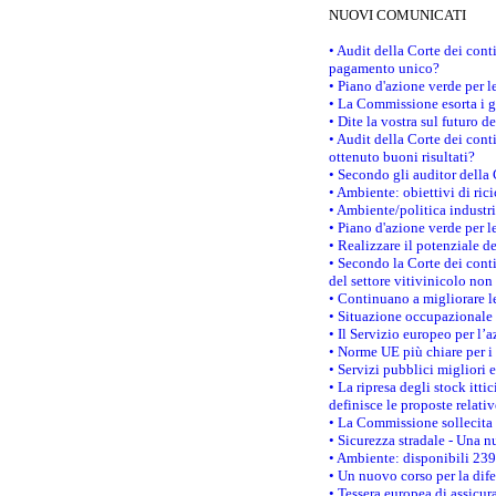
NUOVI COMUNICATI
• Audit della Corte dei con
pagamento unico?
• Piano d'azione verde per 
• La Commissione esorta i go
• Dite la vostra sul futuro 
• Audit della Corte dei cont
ottenuto buoni risultati?
• Secondo gli auditor della
• Ambiente: obiettivi di ric
• Ambiente/politica industria
• Piano d'azione verde per l
• Realizzare il potenziale d
• Secondo la Corte dei conti
del settore vitivinicolo no
• Continuano a migliorare l
• Situazione occupazionale 
• Il Servizio europeo per l’
• Norme UE più chiare per 
• Servizi pubblici migliori 
• La ripresa degli stock it
definisce le proposte relativ
• La Commissione sollecita 
• Sicurezza stradale - Una 
• Ambiente: disponibili 239
• Un nuovo corso per la dif
• Tessera europea di assicur