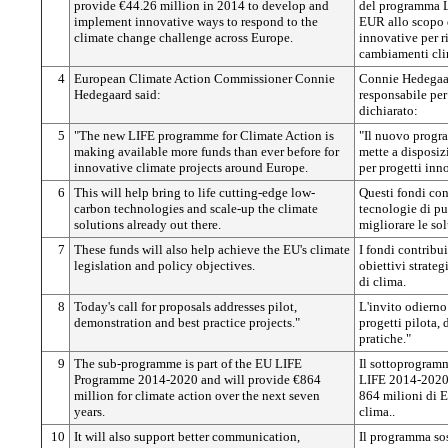
provide €44.26 million in 2014 to develop and
del programma L
implement innovative ways to respond to the
EUR allo scopo d
climate change challenge across Europe.
innovative per r
cambiamenti clim
4
European Climate Action Commissioner Connie
Connie Hedegaa
Hedegaard said:
responsabile per 
dichiarato:
5
"The new LIFE programme for Climate Action is
"Il nuovo progra
making available more funds than ever before for
mette a disposiz
innovative climate projects around Europe.
per progetti inn
6
This will help bring to life cutting-edge low-
Questi fondi con
carbon technologies and scale-up the climate
tecnologie di pu
solutions already out there.
migliorare le so
7
These funds will also help achieve the EU's climate
I fondi contribui
legislation and policy objectives.
obiettivi strateg
di clima.
8
Today's call for proposals addresses pilot,
L'invito odierno
demonstration and best practice projects."
progetti pilota, 
pratiche."
9
The sub-programme is part of the EU LIFE
Il sottoprogram
Programme 2014-2020 and will provide €864
LIFE 2014-2020 e
million for climate action over the next seven
864 milioni di E
years.
clima..
10
It will also support better communication,
Il programma sos