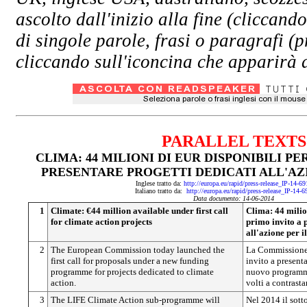
ascolto dall'inizio alla fine (clicc
di singole parole, frasi o paragrafi (
cliccando sull'iconcina che apparirà a
PARALLEL TEXTS
CLIMA: 44 MILIONI DI EUR DISPONIBILI PE
PRESENTARE PROGETTI DEDICATI ALL'AZ
Inglese tratto da:
http://europa.eu/rapid/press-release_IP-14-6
Italiano tratto da:
http://europa.eu/rapid/press-release_IP-14-
Data documento: 14-06-2014
1
Climate: €44 million available under first call
Clima: 44 milio
for climate action projects
primo invito a 
all'azione per i
2
The European Commission today launched the
La Commissione 
first call for proposals under a new funding
invito a present
programme for projects dedicated to climate
nuovo programma
action.
volti a contrast
3
The LIFE Climate Action sub-programme will
Nel 2014 il sot