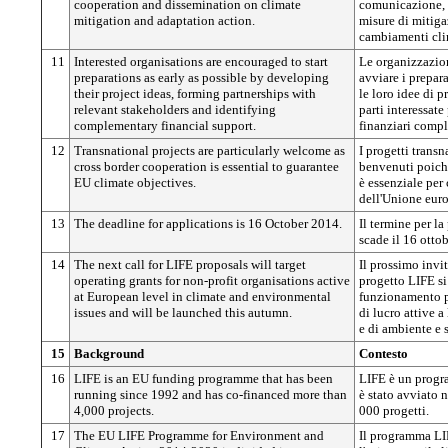
cooperation and dissemination on climate
comunicazione, 
mitigation and adaptation action.
misure di mitiga
cambiamenti cli
11
Interested organisations are encouraged to start
Le organizzazion
preparations as early as possible by developing
avviare i prepar
their project ideas, forming partnerships with
le loro idee di p
relevant stakeholders and identifying
parti interessat
complementary financial support.
finanziari compl
12
Transnational projects are particularly welcome as
I progetti trans
cross border cooperation is essential to guarantee
benvenuti poiché
EU climate objectives.
è essenziale per 
dell'Unione eur
13
The deadline for applications is 16 October 2014.
Il termine per l
scade il 16 otto
14
The next call for LIFE proposals will target
Il prossimo invit
operating grants for non-profit organisations active
progetto LIFE si
at European level in climate and environmental
funzionamento p
issues and will be launched this autumn.
di lucro attive a
e di ambiente e 
15
Background
Contesto
16
LIFE is an EU funding programme that has been
LIFE è un progr
running since 1992 and has co-financed more than
è stato avviato 
4,000 projects.
000 progetti.
17
The EU LIFE Programme for Environment and
Il programma LIF