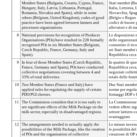
Member States (Bulgaria, Croatia, Cyprus, France,
Stati membri (Bul
Hungary, Italy, Latvia, Lithuania, Portugal,
Italia, Lettonia,
Romania, Slovakia and Spain), while in some
Slovacchia, Spagn
others (Belgium, United Kingdom), codes of good
(Belgio e Regno 
practice have been agreed between farmers and
codici di buone p
processors organisations.
allevatori e di tr
8
National provisions for recognition of Producer
Le disposizioni 
Organisations (POs) have resulted in 228 formally
delle organizzaz
recognised POs in six Member States (Belgium,
consentito il ric
Czech Republic, France, Germany, Italy and
sei Stati membri 
Spain).
Repubblica ceca 
9
In four of those Member States (Czech Republic,
In quattro di que
France, Germany and Spain), POs have conducted
Repubblica ceca,
collective negotiations covering between 4 and
negoziati collett
33% of total deliveries.
totale delle forni
10
Two Member States (France and Italy) have
Due Stati membri 
applied rules for regulating the supply of certain
norme per regolam
PDO/PGI cheeses.
formaggi DOP e 
11
The Commission considers that it is too early to
La Commissione r
see significant effects of the Milk Package on the
vedere effetti sig
milk sector, especially in disadvantaged regions.
settore lattiero-c
svantaggiate.
12
The arrangements needed to actually apply the
Le misure necessa
possibilities of the Milk Package, like the creation
le possibilità de
of POs and the organisation of collective
creazione di OP 