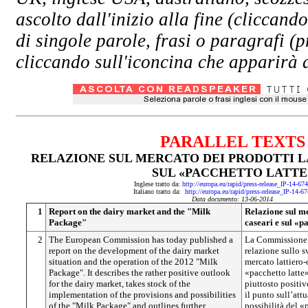
ascolto dall'inizio alla fine (clicc
di singole parole, frasi o paragrafi (
cliccando sull'iconcina che apparirà a
PARALLEL TEXTS
RELAZIONE SUL MERCATO DEI PRODOTTI L
SUL «PACCHETTO LATTE
Inglese tratto da:
http://europa.eu/rapid/press-release_IP-14-6
Italiano tratto da:
http://europa.eu/rapid/press-release_IP-14-6
Data documento: 13-06-2014
1
Report on the dairy market and the "Milk
Relazione sul me
Package"
caseari e sul «p
2
The European Commission has today published a
La Commissione 
report on the development of the dairy market
relazione sullo s
situation and the operation of the 2012 "Milk
mercato lattiero
Package". It describes the rather positive outlook
«pacchetto latte
for the dairy market, takes stock of the
piuttosto positiv
implementation of the provisions and possibilities
il punto sull’att
of the "Milk Package" and outlines further
possibilità del «p