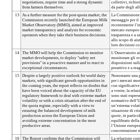
negotiations, require time and a strong dynamic
collettivi, rich
from farmers themselves.
da parte degli all
13
As a further measure for the post-quota market, the
La Commissione h
Commission recently launched the European Milk
messaggio per il
Market Observatory (MMO), aimed at improved
recentemente l’in
market transparency and analysis for economic
mercato europeo 
operators when they take their business decisions.
trasparenza e a u
allo scopo di aiu
loro decisioni c
14
The MMO will help the Commission to monitor
L’Osservatorio a
market developments, to deploy "safety net
monitorare gli sv
provisions" in a proactive manner and to react to
disposizioni sull
exceptional circumstances.
proattivo e a rea
15
Despite a largely positive outlook for world dairy
Nonostante una 
markets, with significant growth opportunities in
per i mercati mon
the coming years, the report reflects on doubts that
con significative
have been voiced about the capacity of the EU
a venire, la rela
regulatory framework to deal with extreme market
sono stati espres
volatility or with a crisis situation after the end of
normativo dell’U
the quota regime, especially with a view to
un’estrema volati
ensuring the balanced development of milk
situazione di cri
production across the European Union and
quote, in partico
avoiding extreme concentration in the most
equilibrato della
productive areas.
l’Unione europea
concentrazione n
16
The Report confirms that the Commission will
La relazione con