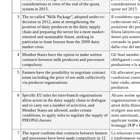
considerations in view of the end of the quota
considerazioni in
system in 2015.
quote nel 2015.
3
The so-called "Milk Package", adopted under co-
Il cosiddetto «pa
decision in 2012, aims at strengthening the
codecisione nel 2
position of dairy producers in the dairy supply
posizione dei pro
chain and preparing the sector for a more market-
filiera lattiero-c
oriented and sustainable future, seeking in
futuro più sosten
particular to learn lessons from the 2009 dairy
cercando in parti
market crisis.
dalla crisi del m
4
Member States have the option to make written
Gli Stati membri 
contracts between milk producers and processors
obbligatori i cont
compulsory.
produzione e le a
5
Farmers have the possibility to negotiate contract
Gli allevatori p
terms including the price of raw milk collectively
condizioni contra
via producer organisations.
latte crudo, attr
produttori.
6
Specific EU rules for inter-branch organisations
Alcune norme spe
allow actors in the dairy supply chain to dialogue
organizzazioni i
and to carry out a number of activities, and
attori della filie
Member States are allowed, under certain
svolgere una serie
conditions, to apply rules to regulate the supply of
sono autorizzati,
PDO/PGI cheeses.
applicare norme p
formaggi DOP e 
7
The report confirms that contracts between farmers
La relazione conf
and processors have been made compulsory in 12
e trasformatori so